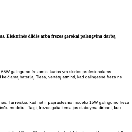
ras. Elektrinės dildės arba frezos gerokai palengvina darbą
ant 65W galingumo frezomis, kurios yra skirtos profesionalams.
 keičiamą bateriją. Tiesa, vertėtų atminti, kad galingesnė freza ne
umas. Tai reiškia, kad net ir paprastesnio modelio 15W galingumo freza
turinčiu modeliu. Taigi, frezos galia lemia jos stabdymą dirbant, kuo