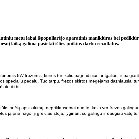
kutiniu metu labai išpopuliarėjo aparatinis manikiūras bei pedikiū
esnį laiką galima pasiekti išties puikius darbo rezultatus.
ilpnomis 5W frezomis, kurios turi kelis pagrindinius antgalius, ir baigi
s specialiu pedalu. Tuo tarpu, frezos skirtos mėgėjams dažniausiai turi
ėjote dirbti.
5 tūkstančių apsisukimų, nepriklausomai nuo to, koks yra frezos galing
etus ją prie nago, ji greičiau stoja, lyginant su galingu ir daugiau vatų 