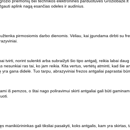
ų grožio priemonių bei technikos elektroninės parduotuvės Groziobaze.lt 
žgauti aplink nagą esančias odeles ir audinius.
 užtenka pirmosiomis darbo dienomis. Vėliau, kai įgundama dirbti su freza
azyviniai.
 tvirti, norint sulenkti arba subraižyti šio tipo antgalį, reikia labai dau
nesunkiai ras tai, ko jam reikia. Kita vertus, vertėtų atminti, kad šie an
lę yra gana didelė. Tuo tarpu, abrazyviniai frezos antgaliai paprastai būna
nami iš pemzos, o štai nago poliravimui skirti antgaliai gali būti gamina
uoti.
 manikiūrininkas gali tiksliai pasakyti, koks antgalis, kam yra skirtas, ta