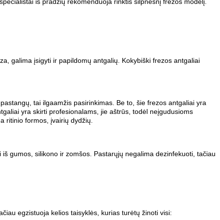
specialistai iš pradžių rekomenduoja rinktis silpnesnį frezos modelį.
, galima įsigyti ir papildomų antgalių. Kokybiški frezos antgaliai
g pastangų, tai ilgaamžis pasirinkimas. Be to, šie frezos antgaliai yra
tgaliai yra skirti profesionalams, jie aštrūs, todėl neįgudusioms
 ritinio formos, įvairių dydžių.
mi iš gumos, silikono ir zomšos. Pastarųjų negalima dezinfekuoti, tačiau
čiau egzistuoja kelios taisyklės, kurias turėtų žinoti visi: