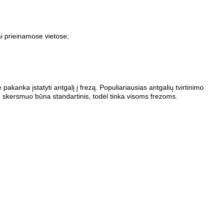
iai prieinamose vietose;
akanka įstatyti antgalį į frezą. Populiariausias antgalių tvirtinimo
ių skersmuo būna standartinis, todėl tinka visoms frezoms.