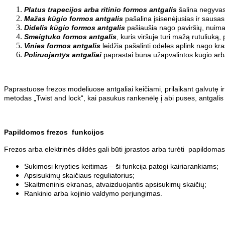
Platus trapecijos arba ritinio formos antgalis
šalina negyvas 
Mažas kūgio formos antgalis
pašalina įsisenėjusias ir sausa
Didelis kūgio formos antgalis
pašiaušia nago paviršių, nuima 
Smeigtuko formos antgalis
, kuris viršuje turi mažą rutuliuką,
Vinies formos antgalis
leidžia pašalinti odeles aplink nago kra
Poliruojantys antgaliai
paprastai būna užapvalintos kūgio arb
Paprastuose frezos modeliuose antgaliai keičiami, prilaikant galvutę ir 
metodas „Twist and lock“, kai pasukus rankenėlę į abi puses, antgalis 
Papildomos frezos funkcijos
Frezos arba elektrinės dildės gali būti įprastos arba turėti papildomas
Sukimosi krypties keitimas – ši funkcija patogi kairiarankiams;
Apsisukimų skaičiaus reguliatorius;
Skaitmeninis ekranas, atvaizduojantis apsisukimų skaičių;
Rankinio arba kojinio valdymo perjungimas.