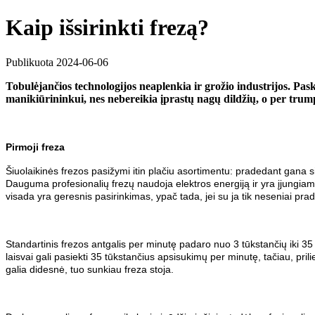
Kaip išsirinkti frezą?
Publikuota 2024-06-06
Tobulėjančios technologijos neaplenkia ir grožio industrijos. Pas
manikiūrininkui, nes nebereikia įprastų nagų dildžių, o per trump
Pirmoji freza
Šiuolaikinės frezos pasižymi itin plačiu asortimentu: pradedant gana s
Dauguma profesionalių frezų naudoja elektros energiją ir yra įjungiamo
visada yra geresnis pasirinkimas, ypač tada, jei su ja tik neseniai prad
Standartinis frezos antgalis per minutę padaro nuo 3 tūkstančių iki 3
laisvai gali pasiekti 35 tūkstančius apsisukimų per minutę, tačiau, prili
galia didesnė, tuo sunkiau freza stoja.