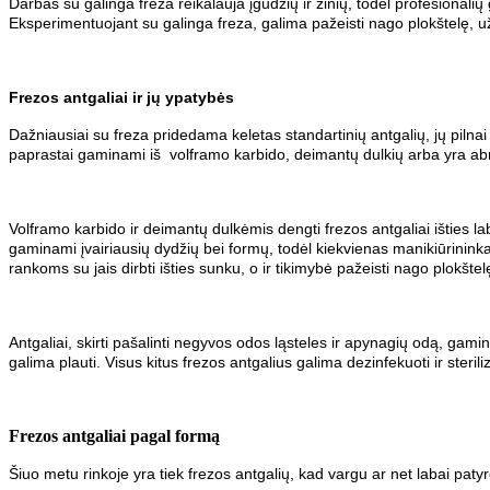
Darbas su galinga freza reikalauja įgūdžių ir žinių, todėl profesionali
Eksperimentuojant su galinga freza, galima pažeisti nago plokštelę, u
Frezos antgaliai ir jų ypatybės
Dažniausiai su freza pridedama keletas standartinių antgalių, jų pilnai
paprastai gaminami iš volframo karbido, deimantų dulkių arba yra abr
Volframo karbido ir deimantų dulkėmis dengti frezos antgaliai išties labai
gaminami įvairiausių dydžių bei formų, todėl kiekvienas manikiūrininkas 
rankoms su jais dirbti išties sunku, o ir tikimybė pažeisti nago plokšte
Antgaliai, skirti pašalinti negyvos odos ląsteles ir apynagių odą, gami
galima plauti. Visus kitus frezos antgalius galima dezinfekuoti ir steriliz
Frezos antgaliai pagal formą
Šiuo metu rinkoje yra tiek frezos antgalių, kad vargu ar net labai patyręs