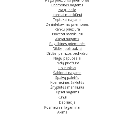
Nagų priežiūros priemonės
Priemonės nagams
Nagų dailė
Įrankiai manikiūrui
Teptukai nagams
Dezinfekavimo priemonės
Rankų priežiūra
Pincetai manikiūrui
Aliejai nagams
Pagalbinės priemonės
Dildės, poliruokliai
Dildės, pemzos pedikiūrui
Nagų papuošalai
Pėdų priežiūra
Poliruokliai
Šablonai nagams
Spalvų paletės
Kosmetinės žirklutės
Žnyplutės manikiūrui
Tipsai nagams
Kūnui
Depiliacija
Kosmetiniai lagaminai
Akims