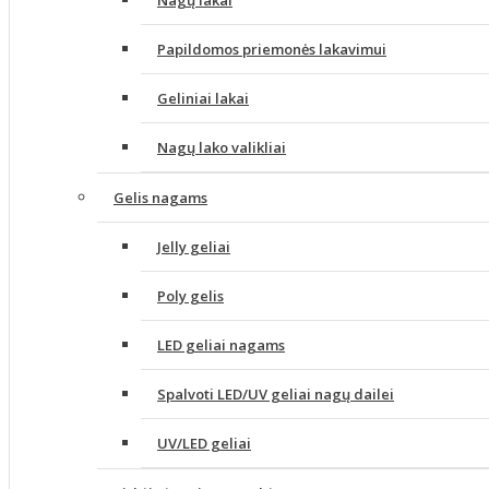
Nagų lakai
Papildomos priemonės lakavimui
Geliniai lakai
Nagų lako valikliai
Gelis nagams
Jelly geliai
Poly gelis
LED geliai nagams
Spalvoti LED/UV geliai nagų dailei
UV/LED geliai