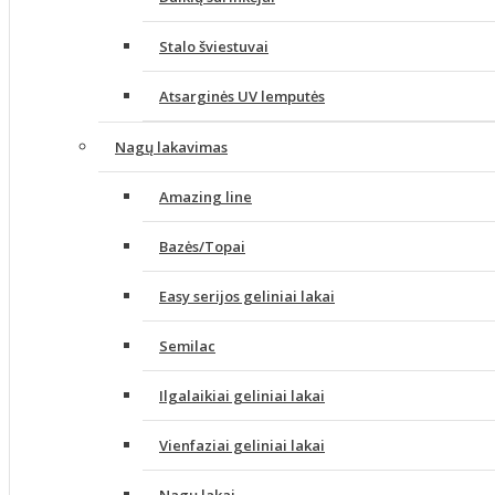
Stalo šviestuvai
Atsarginės UV lemputės
Nagų lakavimas
Amazing line
Bazės/Topai
Easy serijos geliniai lakai
Semilac
Ilgalaikiai geliniai lakai
Vienfaziai geliniai lakai