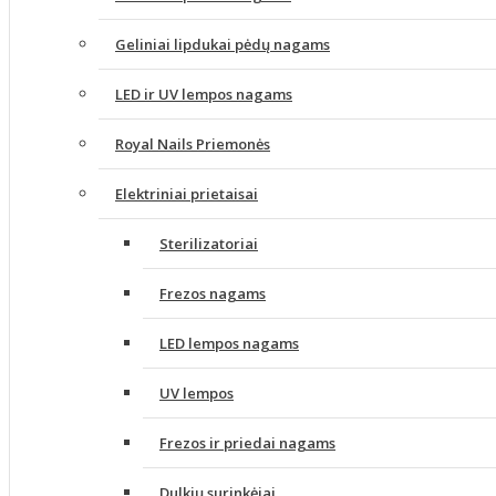
Geliniai lipdukai pėdų nagams
LED ir UV lempos nagams
Royal Nails Priemonės
Elektriniai prietaisai
Sterilizatoriai
Frezos nagams
LED lempos nagams
UV lempos
Frezos ir priedai nagams
Dulkių surinkėjai