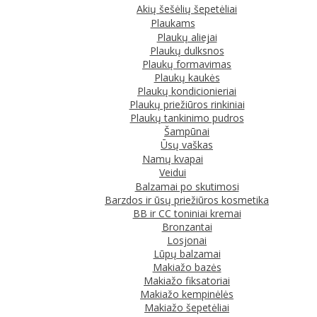
Akių šešėlių šepetėliai
Plaukams
Plaukų aliejai
Plaukų dulksnos
Plaukų formavimas
Plaukų kaukės
Plaukų kondicionieriai
Plaukų priežiūros rinkiniai
Plaukų tankinimo pudros
Šampūnai
Ūsų vaškas
Namų kvapai
Veidui
Balzamai po skutimosi
Barzdos ir ūsų priežiūros kosmetika
BB ir CC toniniai kremai
Bronzantai
Losjonai
Lūpų balzamai
Makiažo bazės
Makiažo fiksatoriai
Makiažo kempinėlės
Makiažo šepetėliai