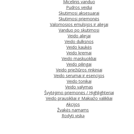
Micelinis vanduo
Pudros veidui
Skutimosi aksesuarai
Skutimosi priemonės
Valomosios emulsijos ir aliejai
Vanduo po skutimosi
Veido aliejai
Veido dulksnos
Veido kaukės
Veido kremai
Veido maskuokliai
Veido pilingai
Veido priežiūros rinkiniai
Veido serumai ir esencijos
Veido tonikai
Veido valymas
Švytėjimo priemonės / Highlighteriai
Veido prausikliai ir Makiažo valikliai
Akcijos
Žvakės namams
Rodyti viską