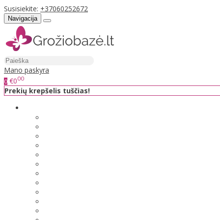
Susisiekite:
+37060252672
Navigacija
Mano paskyra
00
€0
0
Prekių krepšelis tuščias!