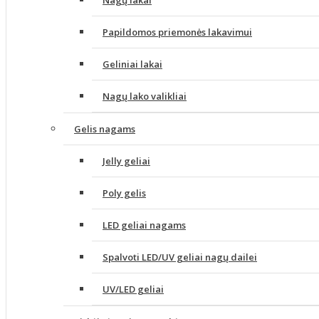
Nagų lakai
Papildomos priemonės lakavimui
Geliniai lakai
Nagų lako valikliai
Gelis nagams
Jelly geliai
Poly gelis
LED geliai nagams
Spalvoti LED/UV geliai nagų dailei
UV/LED geliai