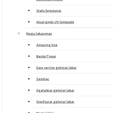
Stalo šviestuvai
Atsarginės UV lemputės
Nagų lakavimas
Amazing line
Bazės/Topai
Easy serijos geliniai lakai
Semilac
Ilgalaikiai geliniai lakai
Vienfaziai geliniai lakai