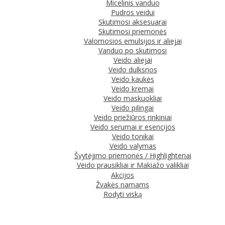
Micelinis vanduo
Pudros veidui
Skutimosi aksesuarai
Skutimosi priemonės
Valomosios emulsijos ir aliejai
Vanduo po skutimosi
Veido aliejai
Veido dulksnos
Veido kaukės
Veido kremai
Veido maskuokliai
Veido pilingai
Veido priežiūros rinkiniai
Veido serumai ir esencijos
Veido tonikai
Veido valymas
Švytėjimo priemonės / Highlighteriai
Veido prausikliai ir Makiažo valikliai
Akcijos
Žvakės namams
Rodyti viską