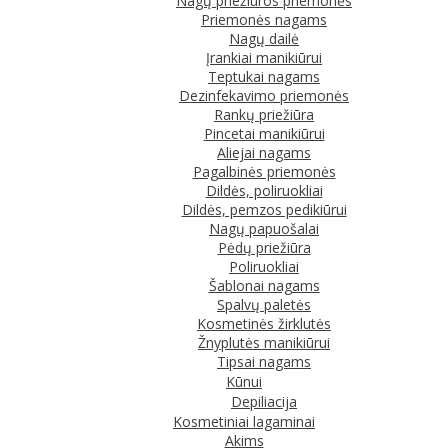
Nagų priežiūros priemonės
Priemonės nagams
Nagų dailė
Įrankiai manikiūrui
Teptukai nagams
Dezinfekavimo priemonės
Rankų priežiūra
Pincetai manikiūrui
Aliejai nagams
Pagalbinės priemonės
Dildės, poliruokliai
Dildės, pemzos pedikiūrui
Nagų papuošalai
Pėdų priežiūra
Poliruokliai
Šablonai nagams
Spalvų paletės
Kosmetinės žirklutės
Žnyplutės manikiūrui
Tipsai nagams
Kūnui
Depiliacija
Kosmetiniai lagaminai
Akims