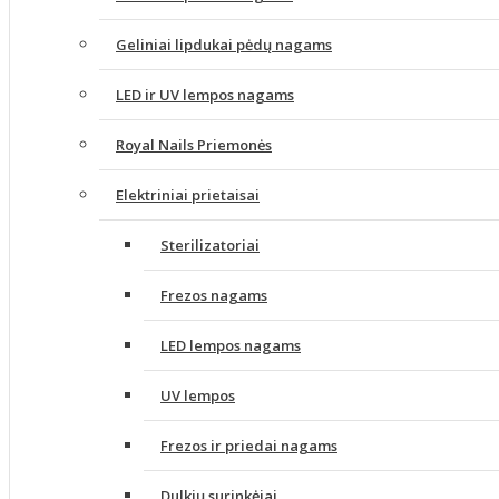
Geliniai lipdukai pėdų nagams
LED ir UV lempos nagams
Royal Nails Priemonės
Elektriniai prietaisai
Sterilizatoriai
Frezos nagams
LED lempos nagams
UV lempos
Frezos ir priedai nagams
Dulkių surinkėjai