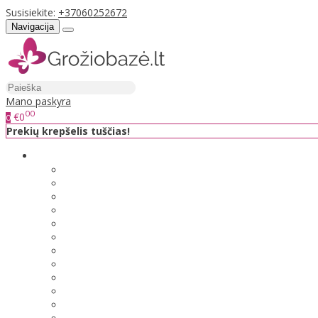
Susisiekite:
+37060252672
Navigacija
Mano paskyra
00
€0
0
Prekių krepšelis tuščias!