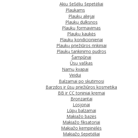
Akių šešėlių šepetėliai
Plaukams
Plaukų aliejai
Plaukų dulksnos
Plaukų formavimas
Plaukų kaukės
Plaukų kondicionieriai
Plaukų priežiūros rinkiniai
Plaukų tankinimo pudros
Šampūnai
Ūsų vaškas
Namų kvapai
Veidui
Balzamai po skutimosi
Barzdos ir ūsų priežiūros kosmetika
BB ir CC toniniai kremai
Bronzantai
Losjonai
Lūpų balzamai
Makiažo bazės
Makiažo fiksatoriai
Makiažo kempinėlės
Makiažo šepetėliai