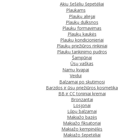
Akių šešėlių šepetėliai
Plaukams
Plaukų aliejai
Plaukų dulksnos
Plaukų formavimas
Plaukų kaukės
Plaukų kondicionieriai
Plaukų priežiūros rinkiniai
Plaukų tankinimo pudros
Šampūnai
Ūsų vaškas
Namų kvapai
Veidui
Balzamai po skutimosi
Barzdos ir ūsų priežiūros kosmetika
BB ir CC toniniai kremai
Bronzantai
Losjonai
Lūpų balzamai
Makiažo bazės
Makiažo fiksatoriai
Makiažo kempinėlės
Makiažo šepetėliai