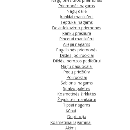
Nagų priežiūros priemonės
Priemonės nagams
Nagų dailė
Įrankiai manikiūrui
Teptukai nagams
Dezinfekavimo priemonės
Rankų priežiūra
Pincetai manikiūrui
Aliejai nagams
Pagalbinės priemonės
Dildės, poliruokliai
Dildės, pemzos pedikiūrui
Nagų papuošalai
Pėdų priežiūra
Poliruokliai
Šablonai nagams
Spalvų paletės
Kosmetinės žirklutės
Žnyplutės manikiūrui
Tipsai nagams
Kūnui
Depiliacija
Kosmetiniai lagaminai
Akims