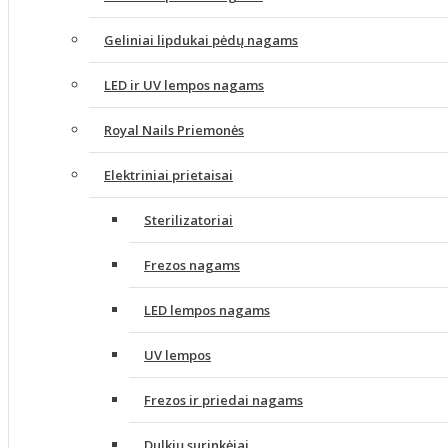
Geliniai lipdukai pėdų nagams
LED ir UV lempos nagams
Royal Nails Priemonės
Elektriniai prietaisai
Sterilizatoriai
Frezos nagams
LED lempos nagams
UV lempos
Frezos ir priedai nagams
Dulkių surinkėjai