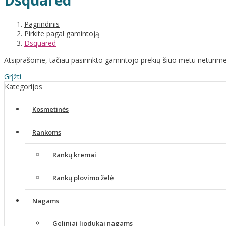
Dsquared
Pagrindinis
Pirkite pagal gamintoją
Dsquared
Atsiprašome, tačiau pasirinkto gamintojo prekių šiuo metu neturime
Grįžti
Kategorijos
Kosmetinės
Rankoms
Rankų kremai
Rankų plovimo želė
Nagams
Geliniai lipdukai nagams