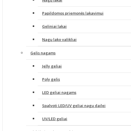
Nagų lakai
Papildomos priemonės lakavimui
Geliniai lakai
Nagų lako valikliai
Gelis nagams
Jelly geliai
Poly gelis
LED geliai nagams
Spalvoti LED/UV geliai nagų dailei
UV/LED geliai