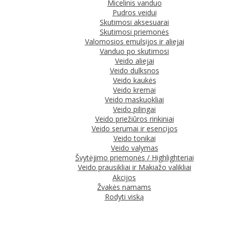
Micelinis vanduo
Pudros veidui
Skutimosi aksesuarai
Skutimosi priemonės
Valomosios emulsijos ir aliejai
Vanduo po skutimosi
Veido aliejai
Veido dulksnos
Veido kaukės
Veido kremai
Veido maskuokliai
Veido pilingai
Veido priežiūros rinkiniai
Veido serumai ir esencijos
Veido tonikai
Veido valymas
Švytėjimo priemonės / Highlighteriai
Veido prausikliai ir Makiažo valikliai
Akcijos
Žvakės namams
Rodyti viską