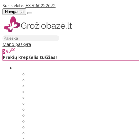
Susisiekite:
+37060252672
Navigacija
Mano paskyra
00
€0
0
Prekių krepšelis tuščias!