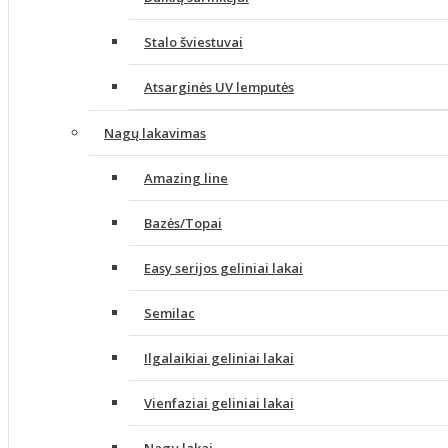
Stalo šviestuvai
Atsarginės UV lemputės
Nagų lakavimas
Amazing line
Bazės/Topai
Easy serijos geliniai lakai
Semilac
Ilgalaikiai geliniai lakai
Vienfaziai geliniai lakai