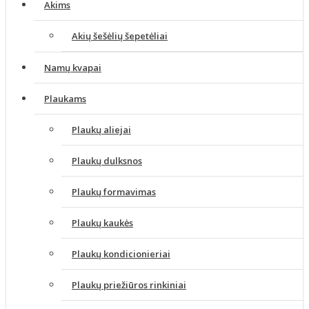
Akims
Akių šešėlių šepetėliai
Namų kvapai
Plaukams
Plaukų aliejai
Plaukų dulksnos
Plaukų formavimas
Plaukų kaukės
Plaukų kondicionieriai
Plaukų priežiūros rinkiniai