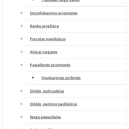
Dezinfekavimo priemonės
Rankų priežiūra
Pincetai manikiūrui
Aliejai nagams
Pagalbinės priemonės
Vienkartinės pirštinės
Dildės, poliruokliai
Dildės, pemzos pedikiūrui
Nagų papuošalai