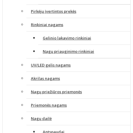
Pirkėjų įvertintos prekės
Rinkiniai nagams
Gelinio lakavimo rinkiniai
Nagų priauginimo rinkiniai
UV/LED gelis nagams
Akrilas nagams
Nagų priežiūros priemonės
Priemonės nagams
Nagų dailė
Antspaudai