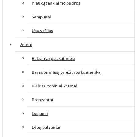
Plaukų tankinimo pudros
Šampūnai
Ūsų vaškas
Veidui
Balzamai po skutimosi
Barzdos ir ūsų priežiūros kosmetika
BB ir CC toniniai kremai
Bronzantai
Losjonai
Lūpų balzamai