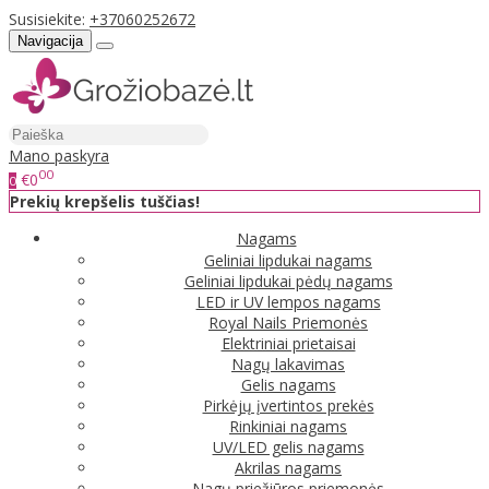
Susisiekite:
+37060252672
Navigacija
Mano paskyra
00
€0
0
Prekių krepšelis tuščias!
Nagams
Geliniai lipdukai nagams
Geliniai lipdukai pėdų nagams
LED ir UV lempos nagams
Royal Nails Priemonės
Elektriniai prietaisai
Nagų lakavimas
Gelis nagams
Pirkėjų įvertintos prekės
Rinkiniai nagams
UV/LED gelis nagams
Akrilas nagams
Nagų priežiūros priemonės