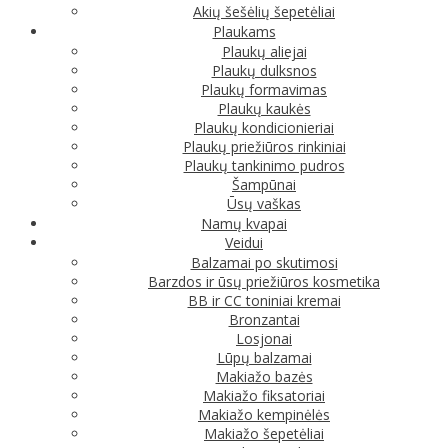
Akių šešėlių šepetėliai
Plaukams
Plaukų aliejai
Plaukų dulksnos
Plaukų formavimas
Plaukų kaukės
Plaukų kondicionieriai
Plaukų priežiūros rinkiniai
Plaukų tankinimo pudros
Šampūnai
Ūsų vaškas
Namų kvapai
Veidui
Balzamai po skutimosi
Barzdos ir ūsų priežiūros kosmetika
BB ir CC toniniai kremai
Bronzantai
Losjonai
Lūpų balzamai
Makiažo bazės
Makiažo fiksatoriai
Makiažo kempinėlės
Makiažo šepetėliai