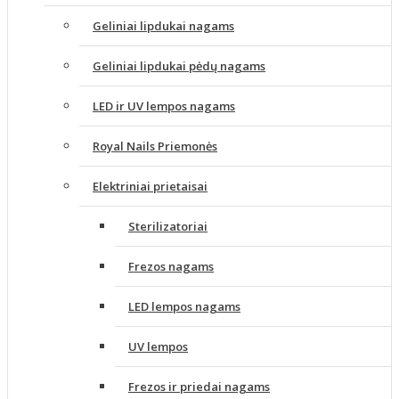
Geliniai lipdukai nagams
Geliniai lipdukai pėdų nagams
LED ir UV lempos nagams
Royal Nails Priemonės
Elektriniai prietaisai
Sterilizatoriai
Frezos nagams
LED lempos nagams
UV lempos
Frezos ir priedai nagams