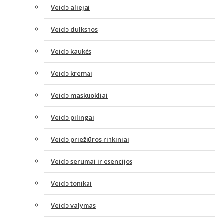
Veido aliejai
Veido dulksnos
Veido kaukės
Veido kremai
Veido maskuokliai
Veido pilingai
Veido priežiūros rinkiniai
Veido serumai ir esencijos
Veido tonikai
Veido valymas