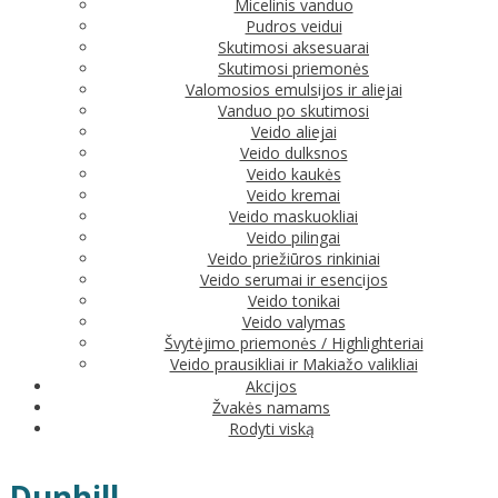
Micelinis vanduo
Pudros veidui
Skutimosi aksesuarai
Skutimosi priemonės
Valomosios emulsijos ir aliejai
Vanduo po skutimosi
Veido aliejai
Veido dulksnos
Veido kaukės
Veido kremai
Veido maskuokliai
Veido pilingai
Veido priežiūros rinkiniai
Veido serumai ir esencijos
Veido tonikai
Veido valymas
Švytėjimo priemonės / Highlighteriai
Veido prausikliai ir Makiažo valikliai
Akcijos
Žvakės namams
Rodyti viską
Dunhill