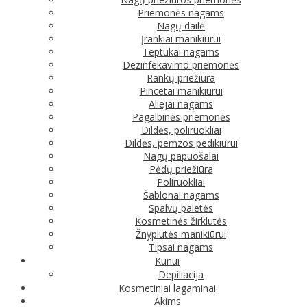
Priemonės nagams
Nagų dailė
Įrankiai manikiūrui
Teptukai nagams
Dezinfekavimo priemonės
Rankų priežiūra
Pincetai manikiūrui
Aliejai nagams
Pagalbinės priemonės
Dildės, poliruokliai
Dildės, pemzos pedikiūrui
Nagų papuošalai
Pėdų priežiūra
Poliruokliai
Šablonai nagams
Spalvų paletės
Kosmetinės žirklutės
Žnyplutės manikiūrui
Tipsai nagams
Kūnui
Depiliacija
Kosmetiniai lagaminai
Akims