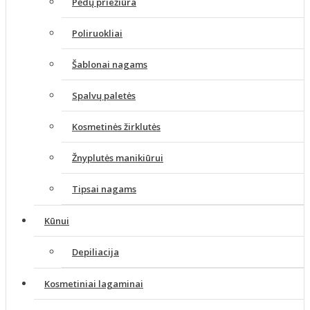
Pėdų priežiūra
Poliruokliai
Šablonai nagams
Spalvų paletės
Kosmetinės žirklutės
Žnyplutės manikiūrui
Tipsai nagams
Kūnui
Depiliacija
Kosmetiniai lagaminai