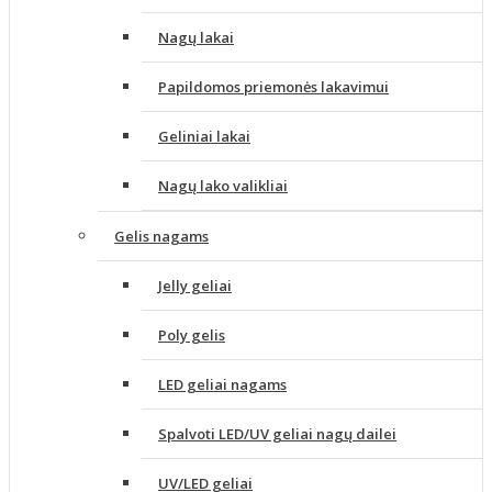
Nagų lakai
Papildomos priemonės lakavimui
Geliniai lakai
Nagų lako valikliai
Gelis nagams
Jelly geliai
Poly gelis
LED geliai nagams
Spalvoti LED/UV geliai nagų dailei
UV/LED geliai