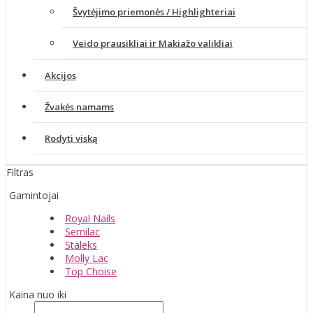
Švytėjimo priemonės / Highlighteriai
Veido prausikliai ir Makiažo valikliai
Akcijos
Žvakės namams
Rodyti viską
Filtras
Gamintojai
Royal Nails
Semilac
Staleks
Molly Lac
Top Choise
Kaina nuo iki