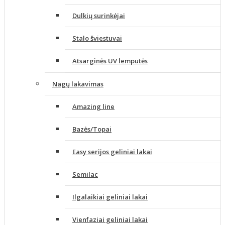
Dulkių surinkėjai
Stalo šviestuvai
Atsarginės UV lemputės
Nagų lakavimas
Amazing line
Bazės/Topai
Easy serijos geliniai lakai
Semilac
Ilgalaikiai geliniai lakai
Vienfaziai geliniai lakai