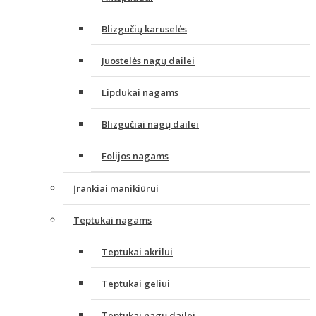
Blizgučių karuselės
Juostelės nagų dailei
Lipdukai nagams
Blizgučiai nagų dailei
Folijos nagams
Įrankiai manikiūrui
Teptukai nagams
Teptukai akrilui
Teptukai geliui
Teptukai nagų dailei