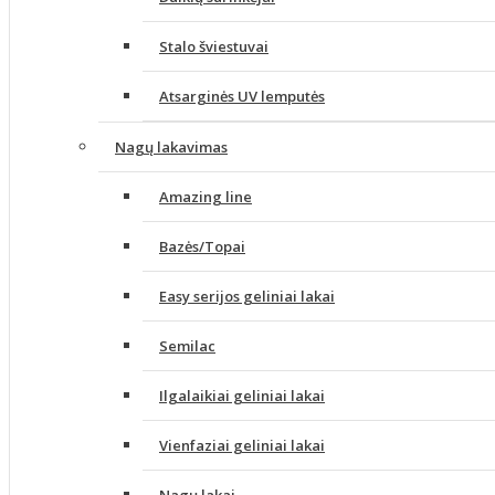
Stalo šviestuvai
Atsarginės UV lemputės
Nagų lakavimas
Amazing line
Bazės/Topai
Easy serijos geliniai lakai
Semilac
Ilgalaikiai geliniai lakai
Vienfaziai geliniai lakai