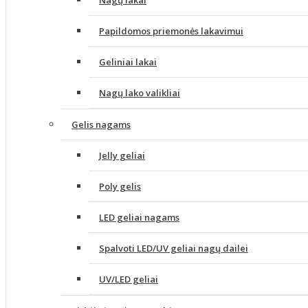
Nagų lakai
Papildomos priemonės lakavimui
Geliniai lakai
Nagų lako valikliai
Gelis nagams
Jelly geliai
Poly gelis
LED geliai nagams
Spalvoti LED/UV geliai nagų dailei
UV/LED geliai