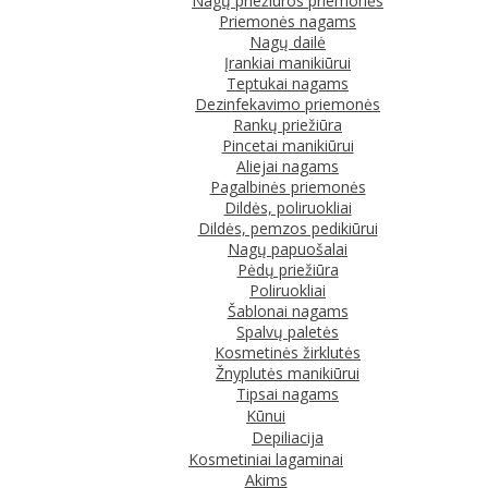
Nagų priežiūros priemonės
Priemonės nagams
Nagų dailė
Įrankiai manikiūrui
Teptukai nagams
Dezinfekavimo priemonės
Rankų priežiūra
Pincetai manikiūrui
Aliejai nagams
Pagalbinės priemonės
Dildės, poliruokliai
Dildės, pemzos pedikiūrui
Nagų papuošalai
Pėdų priežiūra
Poliruokliai
Šablonai nagams
Spalvų paletės
Kosmetinės žirklutės
Žnyplutės manikiūrui
Tipsai nagams
Kūnui
Depiliacija
Kosmetiniai lagaminai
Akims