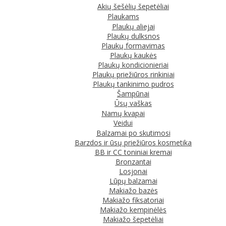
Akių šešėlių šepetėliai
Plaukams
Plaukų aliejai
Plaukų dulksnos
Plaukų formavimas
Plaukų kaukės
Plaukų kondicionieriai
Plaukų priežiūros rinkiniai
Plaukų tankinimo pudros
Šampūnai
Ūsų vaškas
Namų kvapai
Veidui
Balzamai po skutimosi
Barzdos ir ūsų priežiūros kosmetika
BB ir CC toniniai kremai
Bronzantai
Losjonai
Lūpų balzamai
Makiažo bazės
Makiažo fiksatoriai
Makiažo kempinėlės
Makiažo šepetėliai