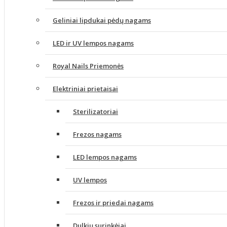
Geliniai lipdukai pėdų nagams
LED ir UV lempos nagams
Royal Nails Priemonės
Elektriniai prietaisai
Sterilizatoriai
Frezos nagams
LED lempos nagams
UV lempos
Frezos ir priedai nagams
Dulkių surinkėjai