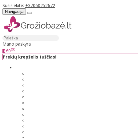
Susisiekite:
+37060252672
Navigacija
Mano paskyra
00
€0
0
Prekių krepšelis tuščias!