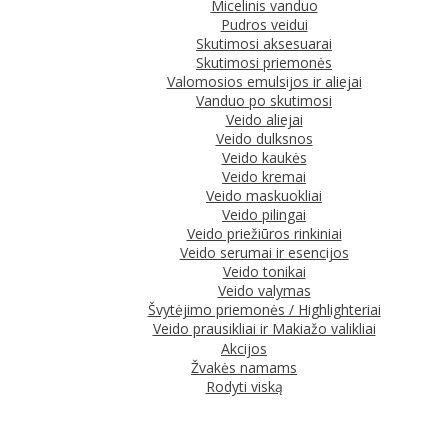
Micelinis vanduo
Pudros veidui
Skutimosi aksesuarai
Skutimosi priemonės
Valomosios emulsijos ir aliejai
Vanduo po skutimosi
Veido aliejai
Veido dulksnos
Veido kaukės
Veido kremai
Veido maskuokliai
Veido pilingai
Veido priežiūros rinkiniai
Veido serumai ir esencijos
Veido tonikai
Veido valymas
Švytėjimo priemonės / Highlighteriai
Veido prausikliai ir Makiažo valikliai
Akcijos
Žvakės namams
Rodyti viską