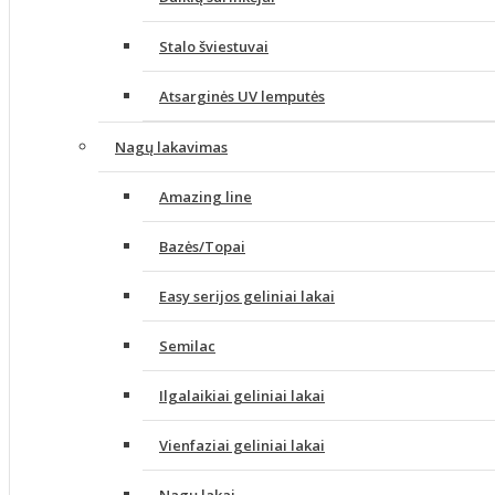
Stalo šviestuvai
Atsarginės UV lemputės
Nagų lakavimas
Amazing line
Bazės/Topai
Easy serijos geliniai lakai
Semilac
Ilgalaikiai geliniai lakai
Vienfaziai geliniai lakai