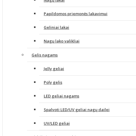
Nagų lakai
Papildomos priemonės lakavimui
Geliniai lakai
Nagų lako valikliai
Gelis nagams
Jelly geliai
Poly gelis
LED geliai nagams
Spalvoti LED/UV geliai nagų dailei
UV/LED geliai