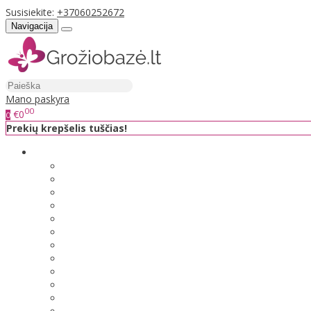
Susisiekite:
+37060252672
Navigacija
Mano paskyra
00
€0
0
Prekių krepšelis tuščias!