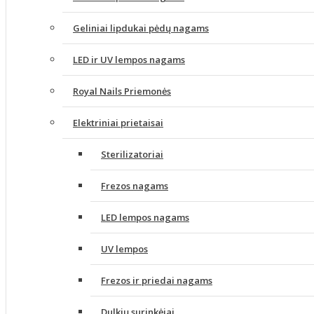
Geliniai lipdukai pėdų nagams
LED ir UV lempos nagams
Royal Nails Priemonės
Elektriniai prietaisai
Sterilizatoriai
Frezos nagams
LED lempos nagams
UV lempos
Frezos ir priedai nagams
Dulkių surinkėjai