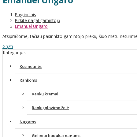
Emanuel Ungaro
Pagrindinis
Pirkite pagal gamintoją
Emanuel Ungaro
Atsiprašome, tačiau pasirinkto gamintojo prekių šiuo metu neturime
Grįžti
Kategorijos
Kosmetinės
Rankoms
Rankų kremai
Rankų plovimo želė
Nagams
Geliniai lipdukai nagams