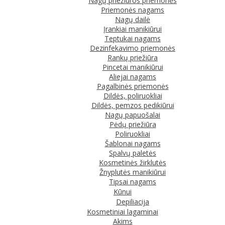
Nagų priežiūros priemonės
Priemonės nagams
Nagų dailė
Įrankiai manikiūrui
Teptukai nagams
Dezinfekavimo priemonės
Rankų priežiūra
Pincetai manikiūrui
Aliejai nagams
Pagalbinės priemonės
Dildės, poliruokliai
Dildės, pemzos pedikiūrui
Nagų papuošalai
Pėdų priežiūra
Poliruokliai
Šablonai nagams
Spalvų paletės
Kosmetinės žirklutės
Žnyplutės manikiūrui
Tipsai nagams
Kūnui
Depiliacija
Kosmetiniai lagaminai
Akims