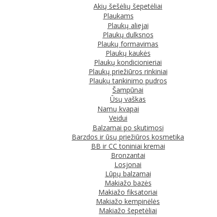
Akių šešėlių šepetėliai
Plaukams
Plaukų aliejai
Plaukų dulksnos
Plaukų formavimas
Plaukų kaukės
Plaukų kondicionieriai
Plaukų priežiūros rinkiniai
Plaukų tankinimo pudros
Šampūnai
Ūsų vaškas
Namų kvapai
Veidui
Balzamai po skutimosi
Barzdos ir ūsų priežiūros kosmetika
BB ir CC toniniai kremai
Bronzantai
Losjonai
Lūpų balzamai
Makiažo bazės
Makiažo fiksatoriai
Makiažo kempinėlės
Makiažo šepetėliai