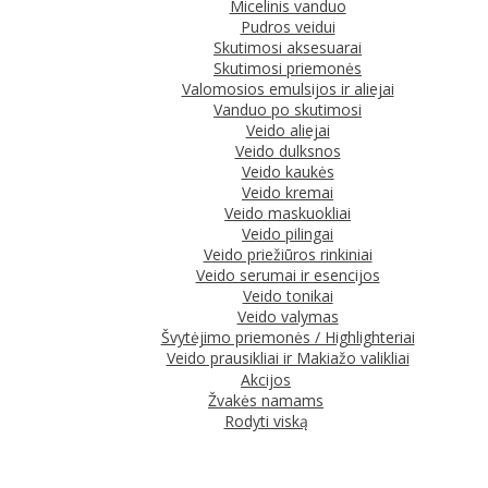
Micelinis vanduo
Pudros veidui
Skutimosi aksesuarai
Skutimosi priemonės
Valomosios emulsijos ir aliejai
Vanduo po skutimosi
Veido aliejai
Veido dulksnos
Veido kaukės
Veido kremai
Veido maskuokliai
Veido pilingai
Veido priežiūros rinkiniai
Veido serumai ir esencijos
Veido tonikai
Veido valymas
Švytėjimo priemonės / Highlighteriai
Veido prausikliai ir Makiažo valikliai
Akcijos
Žvakės namams
Rodyti viską