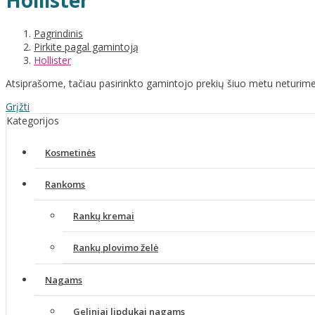
Hollister
Pagrindinis
Pirkite pagal gamintoją
Hollister
Atsiprašome, tačiau pasirinkto gamintojo prekių šiuo metu neturime
Grįžti
Kategorijos
Kosmetinės
Rankoms
Rankų kremai
Rankų plovimo želė
Nagams
Geliniai lipdukai nagams