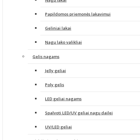
Nagų lakai
Papildomos priemonės lakavimui
Geliniai lakai
Nagų lako valikliai
Gelis nagams
Jelly geliai
Poly gelis
LED geliai nagams
Spalvoti LED/UV geliai nagų dailei
UV/LED geliai