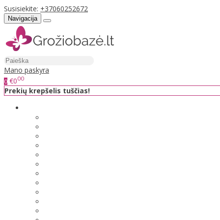
Susisiekite:
+37060252672
Navigacija
Mano paskyra
00
€0
0
Prekių krepšelis tuščias!