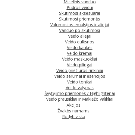
Micelinis vanduo
Pudros veidui
Skutimosi aksesuarai
Skutimosi priemonės
Valomosios emulsijos ir aliejai
Vanduo po skutimosi
Veido aliejai
Veido dulksnos
Veido kaukės
Veido kremai
Veido maskuokliai
Veido pilingai
Veido priežiūros rinkiniai
Veido serumai ir esencijos
Veido tonikai
Veido valymas
Švytėjimo priemonės / Highlighteriai
Veido prausikliai ir Makiažo valikliai
Akcijos
Žvakės namams
Rodyti viską