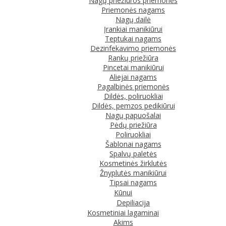
Nagų priežiūros priemonės
Priemonės nagams
Nagų dailė
Įrankiai manikiūrui
Teptukai nagams
Dezinfekavimo priemonės
Rankų priežiūra
Pincetai manikiūrui
Aliejai nagams
Pagalbinės priemonės
Dildės, poliruokliai
Dildės, pemzos pedikiūrui
Nagų papuošalai
Pėdų priežiūra
Poliruokliai
Šablonai nagams
Spalvų paletės
Kosmetinės žirklutės
Žnyplutės manikiūrui
Tipsai nagams
Kūnui
Depiliacija
Kosmetiniai lagaminai
Akims