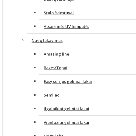
Stalo šviestuvai
Atsarginės UV lemputės
Nagų lakavimas
Amazing line
Bazės/Topai
Easy serijos geliniai lakai
Semilac
Ilgalaikiai geliniai lakai
Vienfaziai geliniai lakai