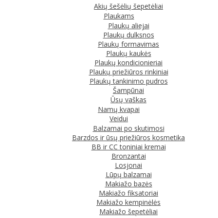
Akių šešėlių šepetėliai
Plaukams
Plaukų aliejai
Plaukų dulksnos
Plaukų formavimas
Plaukų kaukės
Plaukų kondicionieriai
Plaukų priežiūros rinkiniai
Plaukų tankinimo pudros
Šampūnai
Ūsų vaškas
Namų kvapai
Veidui
Balzamai po skutimosi
Barzdos ir ūsų priežiūros kosmetika
BB ir CC toniniai kremai
Bronzantai
Losjonai
Lūpų balzamai
Makiažo bazės
Makiažo fiksatoriai
Makiažo kempinėlės
Makiažo šepetėliai