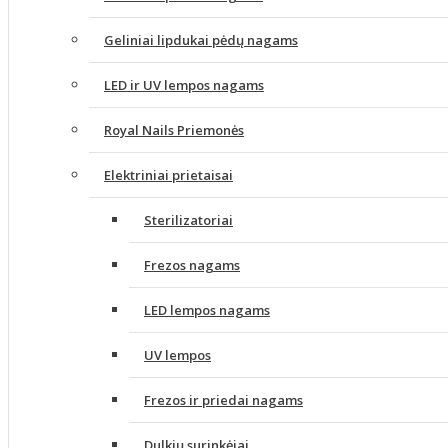
Geliniai lipdukai pėdų nagams
LED ir UV lempos nagams
Royal Nails Priemonės
Elektriniai prietaisai
Sterilizatoriai
Frezos nagams
LED lempos nagams
UV lempos
Frezos ir priedai nagams
Dulkių surinkėjai