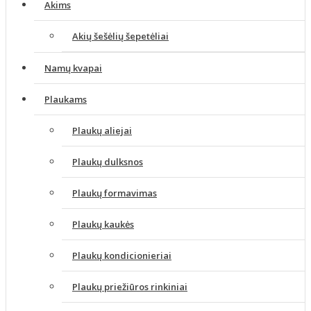
Akims
Akių šešėlių šepetėliai
Namų kvapai
Plaukams
Plaukų aliejai
Plaukų dulksnos
Plaukų formavimas
Plaukų kaukės
Plaukų kondicionieriai
Plaukų priežiūros rinkiniai