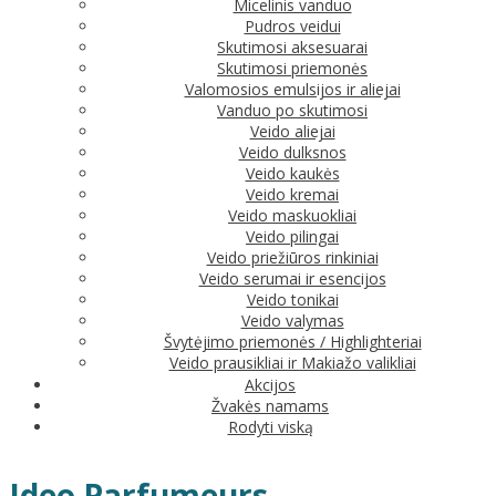
Micelinis vanduo
Pudros veidui
Skutimosi aksesuarai
Skutimosi priemonės
Valomosios emulsijos ir aliejai
Vanduo po skutimosi
Veido aliejai
Veido dulksnos
Veido kaukės
Veido kremai
Veido maskuokliai
Veido pilingai
Veido priežiūros rinkiniai
Veido serumai ir esencijos
Veido tonikai
Veido valymas
Švytėjimo priemonės / Highlighteriai
Veido prausikliai ir Makiažo valikliai
Akcijos
Žvakės namams
Rodyti viską
Ideo Parfumeurs