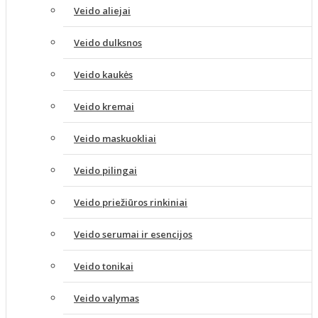
Veido aliejai
Veido dulksnos
Veido kaukės
Veido kremai
Veido maskuokliai
Veido pilingai
Veido priežiūros rinkiniai
Veido serumai ir esencijos
Veido tonikai
Veido valymas