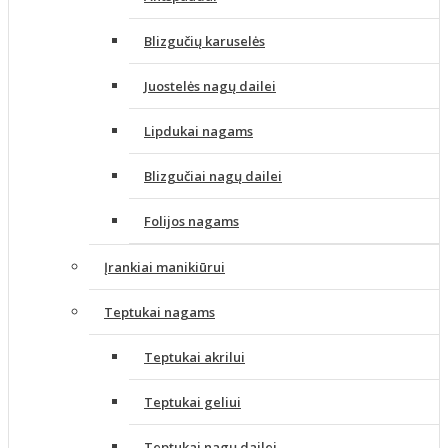
Blizgučių karuselės
Juostelės nagų dailei
Lipdukai nagams
Blizgučiai nagų dailei
Folijos nagams
Įrankiai manikiūrui
Teptukai nagams
Teptukai akrilui
Teptukai geliui
Teptukai nagų dailei