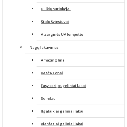
Dulkių surinkėjai
Stalo šviestuvai
Atsarginės UV lemputės
Nagų lakavimas
Amazing line
Bazės/Topai
Easy serijos geliniai lakai
Semilac
Ilgalaikiai geliniai lakai
Vienfaziai geliniai lakai