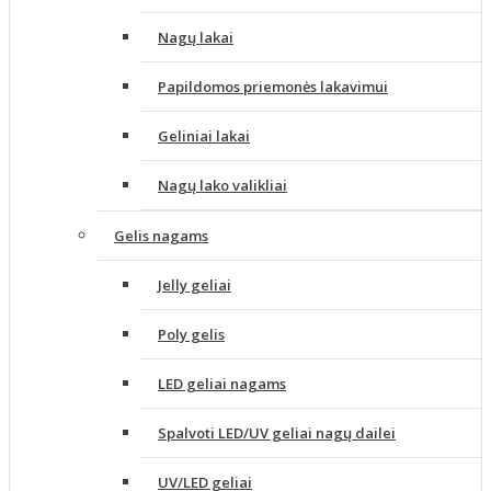
Nagų lakai
Papildomos priemonės lakavimui
Geliniai lakai
Nagų lako valikliai
Gelis nagams
Jelly geliai
Poly gelis
LED geliai nagams
Spalvoti LED/UV geliai nagų dailei
UV/LED geliai