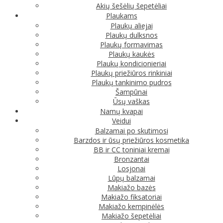
Akių šešėlių šepetėliai
Plaukams
Plaukų aliejai
Plaukų dulksnos
Plaukų formavimas
Plaukų kaukės
Plaukų kondicionieriai
Plaukų priežiūros rinkiniai
Plaukų tankinimo pudros
Šampūnai
Ūsų vaškas
Namų kvapai
Veidui
Balzamai po skutimosi
Barzdos ir ūsų priežiūros kosmetika
BB ir CC toniniai kremai
Bronzantai
Losjonai
Lūpų balzamai
Makiažo bazės
Makiažo fiksatoriai
Makiažo kempinėlės
Makiažo šepetėliai