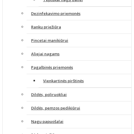
Dezinfekavimo priemonės
Rankų priežiūra
Pincetai manikiūrui
Aliejai nagams
Pagalbinės priemonės
Vienkartinės pirštinės
Dildės, poliruokliai
Dildės, pemzos pedikiūrui
Nagų papuošalai