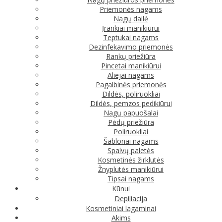
Priemonės nagams
Nagų dailė
Įrankiai manikiūrui
Teptukai nagams
Dezinfekavimo priemonės
Rankų priežiūra
Pincetai manikiūrui
Aliejai nagams
Pagalbinės priemonės
Dildės, poliruokliai
Dildės, pemzos pedikiūrui
Nagų papuošalai
Pėdų priežiūra
Poliruokliai
Šablonai nagams
Spalvų paletės
Kosmetinės žirklutės
Žnyplutės manikiūrui
Tipsai nagams
Kūnui
Depiliacija
Kosmetiniai lagaminai
Akims