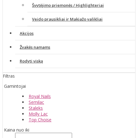
Švytėjimo priemonės / Highlighteriai
Veido prausikliai ir Makiažo valikliai
Akcijos
Žvakės namams
Rodyti viską
Filtras
Gamintojai
Royal Nails
Semilac
Staleks
Molly Lac
Top Choise
Kaina nuo iki