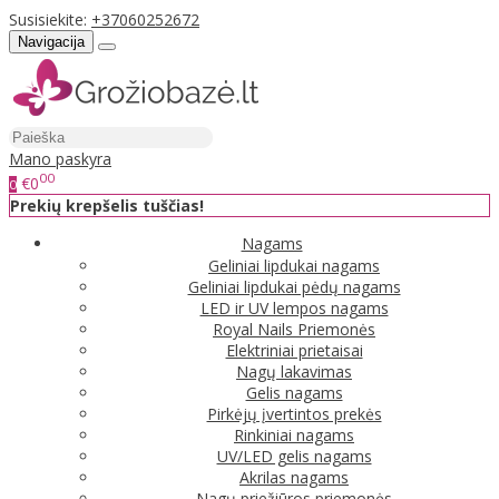
Susisiekite:
+37060252672
Navigacija
Mano paskyra
00
€0
0
Prekių krepšelis tuščias!
Nagams
Geliniai lipdukai nagams
Geliniai lipdukai pėdų nagams
LED ir UV lempos nagams
Royal Nails Priemonės
Elektriniai prietaisai
Nagų lakavimas
Gelis nagams
Pirkėjų įvertintos prekės
Rinkiniai nagams
UV/LED gelis nagams
Akrilas nagams
Nagų priežiūros priemonės