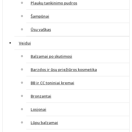
Plaukų tankinimo pudros
Šampūnai
Ūsų vaškas
Veidui
Balzamai po skutimosi
Barzdos ir ūsų priežiūros kosmetika
BB ir CC toniniai kremai
Bronzantai
Losjonai
Lūpų balzamai