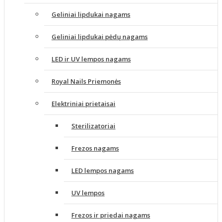
Geliniai lipdukai nagams
Geliniai lipdukai pėdų nagams
LED ir UV lempos nagams
Royal Nails Priemonės
Elektriniai prietaisai
Sterilizatoriai
Frezos nagams
LED lempos nagams
UV lempos
Frezos ir priedai nagams