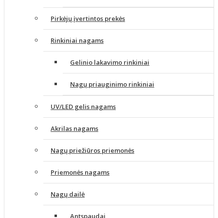
Pirkėjų įvertintos prekės
Rinkiniai nagams
Gelinio lakavimo rinkiniai
Nagų priauginimo rinkiniai
UV/LED gelis nagams
Akrilas nagams
Nagų priežiūros priemonės
Priemonės nagams
Nagų dailė
Antspaudai