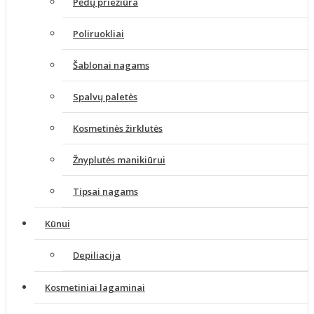
Pėdų priežiūra
Poliruokliai
Šablonai nagams
Spalvų paletės
Kosmetinės žirklutės
Žnyplutės manikiūrui
Tipsai nagams
Kūnui
Depiliacija
Kosmetiniai lagaminai