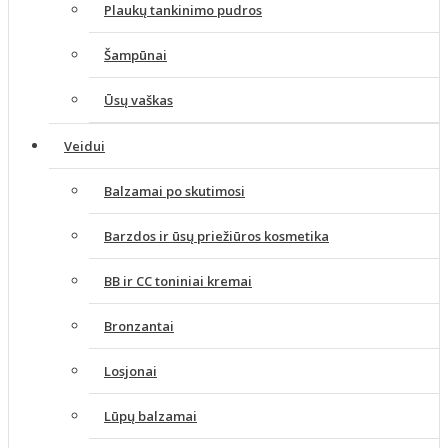
Plaukų tankinimo pudros
Šampūnai
Ūsų vaškas
Veidui
Balzamai po skutimosi
Barzdos ir ūsų priežiūros kosmetika
BB ir CC toniniai kremai
Bronzantai
Losjonai
Lūpų balzamai