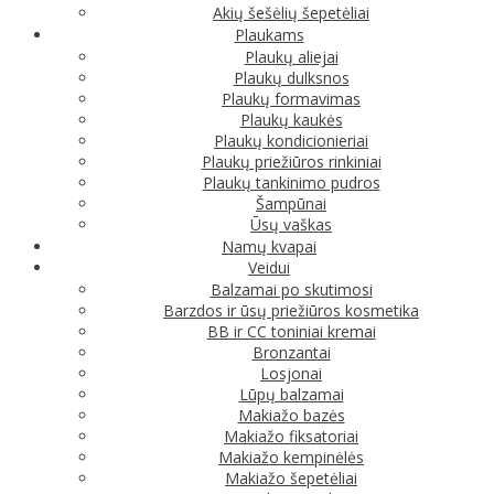
Akių šešėlių šepetėliai
Plaukams
Plaukų aliejai
Plaukų dulksnos
Plaukų formavimas
Plaukų kaukės
Plaukų kondicionieriai
Plaukų priežiūros rinkiniai
Plaukų tankinimo pudros
Šampūnai
Ūsų vaškas
Namų kvapai
Veidui
Balzamai po skutimosi
Barzdos ir ūsų priežiūros kosmetika
BB ir CC toniniai kremai
Bronzantai
Losjonai
Lūpų balzamai
Makiažo bazės
Makiažo fiksatoriai
Makiažo kempinėlės
Makiažo šepetėliai