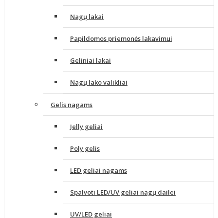
Nagų lakai
Papildomos priemonės lakavimui
Geliniai lakai
Nagų lako valikliai
Gelis nagams
Jelly geliai
Poly gelis
LED geliai nagams
Spalvoti LED/UV geliai nagų dailei
UV/LED geliai