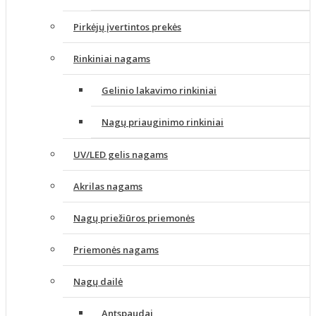
Pirkėjų įvertintos prekės
Rinkiniai nagams
Gelinio lakavimo rinkiniai
Nagų priauginimo rinkiniai
UV/LED gelis nagams
Akrilas nagams
Nagų priežiūros priemonės
Priemonės nagams
Nagų dailė
Antspaudai