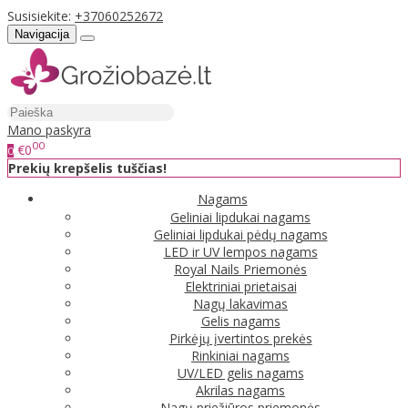
Susisiekite:
+37060252672
Navigacija
Mano paskyra
00
€0
0
Prekių krepšelis tuščias!
Nagams
Geliniai lipdukai nagams
Geliniai lipdukai pėdų nagams
LED ir UV lempos nagams
Royal Nails Priemonės
Elektriniai prietaisai
Nagų lakavimas
Gelis nagams
Pirkėjų įvertintos prekės
Rinkiniai nagams
UV/LED gelis nagams
Akrilas nagams
Nagų priežiūros priemonės