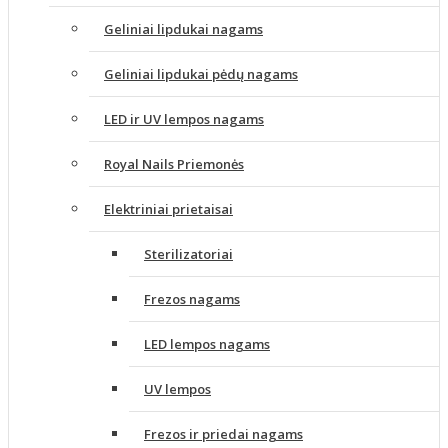
Geliniai lipdukai nagams
Geliniai lipdukai pėdų nagams
LED ir UV lempos nagams
Royal Nails Priemonės
Elektriniai prietaisai
Sterilizatoriai
Frezos nagams
LED lempos nagams
UV lempos
Frezos ir priedai nagams