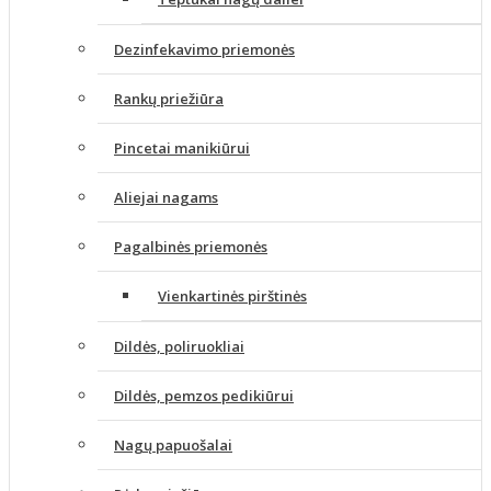
Dezinfekavimo priemonės
Rankų priežiūra
Pincetai manikiūrui
Aliejai nagams
Pagalbinės priemonės
Vienkartinės pirštinės
Dildės, poliruokliai
Dildės, pemzos pedikiūrui
Nagų papuošalai