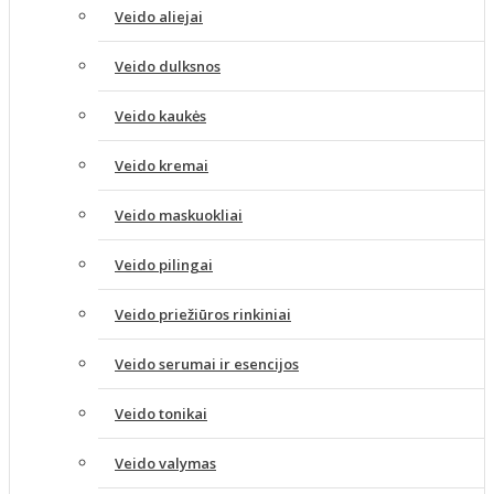
Veido aliejai
Veido dulksnos
Veido kaukės
Veido kremai
Veido maskuokliai
Veido pilingai
Veido priežiūros rinkiniai
Veido serumai ir esencijos
Veido tonikai
Veido valymas