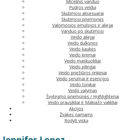
Micelinis vanduo
Pudros veidui
Skutimosi aksesuarai
Skutimosi priemonės
Valomosios emulsijos ir aliejai
Vanduo po skutimosi
Veido aliejai
Veido dulksnos
Veido kaukės
Veido kremai
Veido maskuokliai
Veido pilingai
Veido priežiūros rinkiniai
Veido serumai ir esencijos
Veido tonikai
Veido valymas
Švytėjimo priemonės / Highlighteriai
Veido prausikliai ir Makiažo valikliai
Akcijos
Žvakės namams
Rodyti viską
Jennifer Lopez