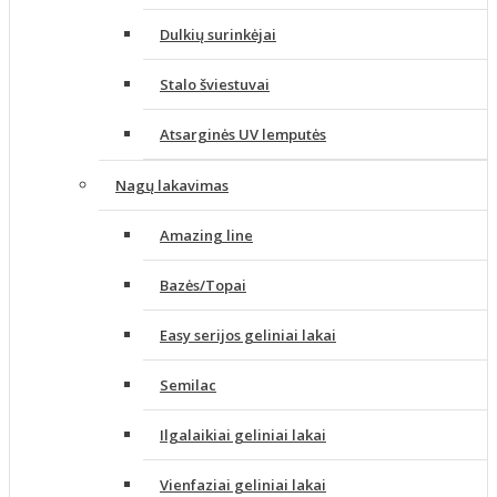
Dulkių surinkėjai
Stalo šviestuvai
Atsarginės UV lemputės
Nagų lakavimas
Amazing line
Bazės/Topai
Easy serijos geliniai lakai
Semilac
Ilgalaikiai geliniai lakai
Vienfaziai geliniai lakai