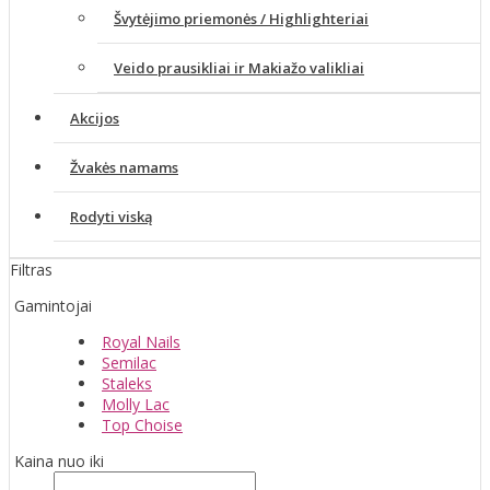
Švytėjimo priemonės / Highlighteriai
Veido prausikliai ir Makiažo valikliai
Akcijos
Žvakės namams
Rodyti viską
Filtras
Gamintojai
Royal Nails
Semilac
Staleks
Molly Lac
Top Choise
Kaina nuo iki