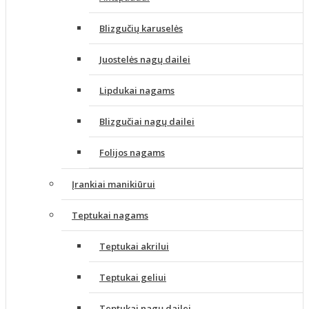
Blizgučių karuselės
Juostelės nagų dailei
Lipdukai nagams
Blizgučiai nagų dailei
Folijos nagams
Įrankiai manikiūrui
Teptukai nagams
Teptukai akrilui
Teptukai geliui
Teptukai nagų dailei