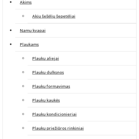
Akims
Akių šešėlių šepetėliai
Namų kvapai
Plaukams
Plaukų aliejai
Plaukų dulksnos
Plaukų formavimas
Plaukų kaukės
Plaukų kondicionieriai
Plaukų priežiūros rinkiniai