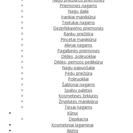
Priemonės nagams
Nagų dailė
Įrankiai manikiūrui
Teptukai nagams
Dezinfekavimo priemonės
Rankų priežiūra
Pincetai manikiūrui
Aliejai nagams
Pagalbinės priemonės
Dildės, poliruokliai
Dildės, pemzos pedikiūrui
Nagų papuošalai
Pėdų priežiūra
Poliruokliai
Šablonai nagams
Spalvų paletės
Kosmetinės žirklutės
Žnyplutės manikiūrui
Tipsai nagams
Kūnui
Depiliacija
Kosmetiniai lagaminai
Akims