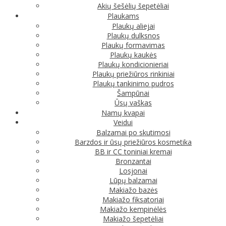
Akių šešėlių šepetėliai
Plaukams
Plaukų aliejai
Plaukų dulksnos
Plaukų formavimas
Plaukų kaukės
Plaukų kondicionieriai
Plaukų priežiūros rinkiniai
Plaukų tankinimo pudros
Šampūnai
Ūsų vaškas
Namų kvapai
Veidui
Balzamai po skutimosi
Barzdos ir ūsų priežiūros kosmetika
BB ir CC toniniai kremai
Bronzantai
Losjonai
Lūpų balzamai
Makiažo bazės
Makiažo fiksatoriai
Makiažo kempinėlės
Makiažo šepetėliai