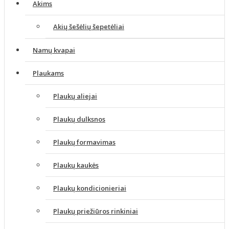
Akims
Akių šešėlių šepetėliai
Namų kvapai
Plaukams
Plaukų aliejai
Plaukų dulksnos
Plaukų formavimas
Plaukų kaukės
Plaukų kondicionieriai
Plaukų priežiūros rinkiniai