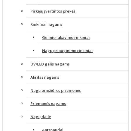
Pirkėjų įvertintos prekės
Rinkiniai nagams
Gelinio lakavimo rinkiniai
Nagų priauginimo rinkiniai
UV/LED gelis nagams
Akrilas nagams
Nagų priežiūros priemonės
Priemonės nagams
Nagų dailė
Antspaudai