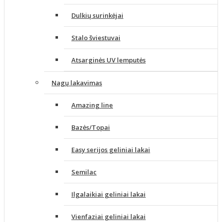
Dulkių surinkėjai
Stalo šviestuvai
Atsarginės UV lemputės
Nagų lakavimas
Amazing line
Bazės/Topai
Easy serijos geliniai lakai
Semilac
Ilgalaikiai geliniai lakai
Vienfaziai geliniai lakai