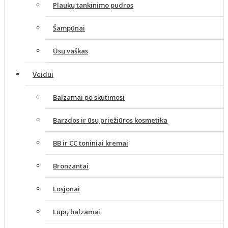
Plaukų tankinimo pudros
Šampūnai
Ūsų vaškas
Veidui
Balzamai po skutimosi
Barzdos ir ūsų priežiūros kosmetika
BB ir CC toniniai kremai
Bronzantai
Losjonai
Lūpų balzamai