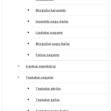
Blizgučių karuselės
Juostelės nagų dailei
Lipdukai nagams
Blizgučiai nagų dailei
Folijos nagams
Įrankiai manikiūrui
Teptukai nagams
Teptukai akrilui
Teptukai geliui
Teptukai nagų dailei