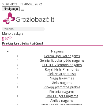
Susisiekite:
+37060252672
Navigacija
Mano paskyra
00
€0
0
Prekių krepšelis tuščias!
Nagams
Geliniai lipdukai nagams
Geliniai lipdukai pėdų nagams
LED ir UV lempos nagams
Royal Nails Priemonės
Elektriniai prietaisai
Nagų lakavimas
Gelis nagams
Pirkėjų įvertintos prekės
Rinkiniai nagams
UV/LED gelis nagams
Akrilas nagams
Nagų priežiūros priemonės