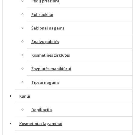
Pėdų priežiūra
Poliruokliai
Šablonai nagams
Spalvų paletės
Kosmetinės žirklutės
Žnyplutės manikiūrui
Tipsai nagams
Kūnui
Depiliacija
Kosmetiniai lagaminai