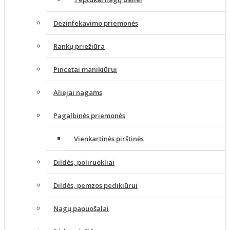
Dezinfekavimo priemonės
Rankų priežiūra
Pincetai manikiūrui
Aliejai nagams
Pagalbinės priemonės
Vienkartinės pirštinės
Dildės, poliruokliai
Dildės, pemzos pedikiūrui
Nagų papuošalai