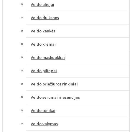
Veido aliejai
Veido dulksnos
Veido kaukės
Veido kremai
Veido maskuokliai
Veido pilingai
Veido priežiūros rinkiniai
Veido serumai ir esencijos
Veido tonikai
Veido valymas