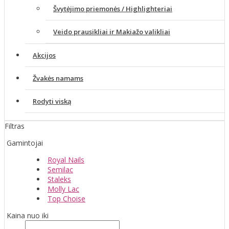
Švytėjimo priemonės / Highlighteriai
Veido prausikliai ir Makiažo valikliai
Akcijos
Žvakės namams
Rodyti viską
Filtras
Gamintojai
Royal Nails
Semilac
Staleks
Molly Lac
Top Choise
Kaina nuo iki