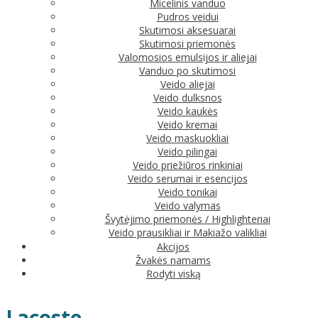
Micelinis vanduo
Pudros veidui
Skutimosi aksesuarai
Skutimosi priemonės
Valomosios emulsijos ir aliejai
Vanduo po skutimosi
Veido aliejai
Veido dulksnos
Veido kaukės
Veido kremai
Veido maskuokliai
Veido pilingai
Veido priežiūros rinkiniai
Veido serumai ir esencijos
Veido tonikai
Veido valymas
Švytėjimo priemonės / Highlighteriai
Veido prausikliai ir Makiažo valikliai
Akcijos
Žvakės namams
Rodyti viską
Lacoste