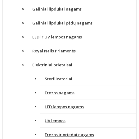
Geliniai lipdukai nagams
Geliniai lipdukai pėdų nagams
LED ir UV lempos nagams
Royal Nails Priemonės
Elektriniai prietaisai
Sterilizatoriai
Frezos nagams
LED lempos nagams
UV lempos
Frezos ir priedai nagams