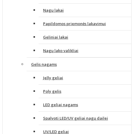
Nagų lakai
Papildomos priemonės lakavimui
Geliniai lakai
Nagų lako valikliai
Gelis nagams
Jelly geliai
Poly gelis
LED geliai nagams
Spalvoti LED/UV geliai nagų dailei
UV/LED geliai