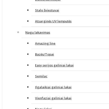
Stalo šviestuvai
Atsarginės UV lemputės
Nagų lakavimas
Amazing line
Bazės/Topai
Easy serijos geliniai lakai
Semilac
Ilgalaikiai geliniai lakai
Vienfaziai geliniai lakai