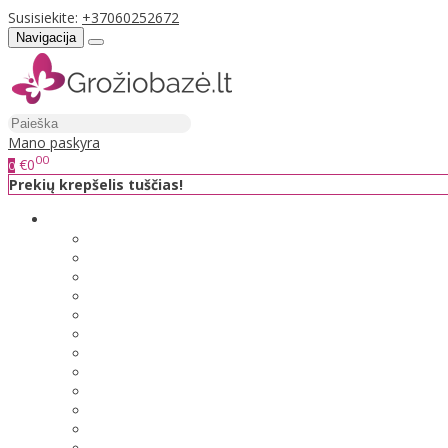
Susisiekite:
+37060252672
Navigacija
Mano paskyra
00
€0
0
Prekių krepšelis tuščias!