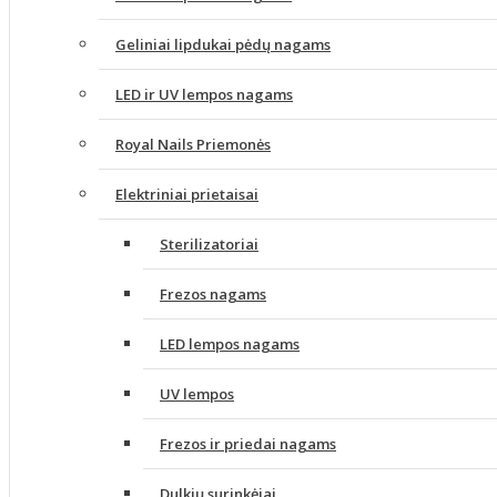
Geliniai lipdukai pėdų nagams
LED ir UV lempos nagams
Royal Nails Priemonės
Elektriniai prietaisai
Sterilizatoriai
Frezos nagams
LED lempos nagams
UV lempos
Frezos ir priedai nagams
Dulkių surinkėjai