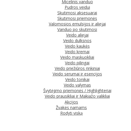
Micelinis vanduo
Pudros veidui
Skutimosi aksesuarai
Skutimosi priemonės
Valomosios emulsijos ir aliejai
Vanduo po skutimosi
Veido aliejai
Veido dulksnos
Veido kaukės
Veido kremai
Veido maskuokliai
Veido pilingai
Veido priežiūros rinkiniai
Veido serumai ir esencijos
Veido tonikai
Veido valymas
Švytėjimo priemonės / Highlighteriai
Veido prausikliai ir Makiažo valikliai
Akcijos
Žvakės namams
Rodyti viską