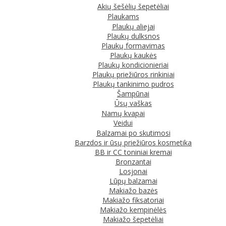
Akių šešėlių šepetėliai
Plaukams
Plaukų aliejai
Plaukų dulksnos
Plaukų formavimas
Plaukų kaukės
Plaukų kondicionieriai
Plaukų priežiūros rinkiniai
Plaukų tankinimo pudros
Šampūnai
Ūsų vaškas
Namų kvapai
Veidui
Balzamai po skutimosi
Barzdos ir ūsų priežiūros kosmetika
BB ir CC toniniai kremai
Bronzantai
Losjonai
Lūpų balzamai
Makiažo bazės
Makiažo fiksatoriai
Makiažo kempinėlės
Makiažo šepetėliai