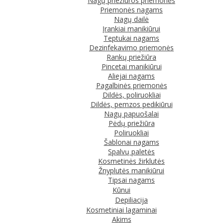
Nagų priežiūros priemonės
Priemonės nagams
Nagų dailė
Įrankiai manikiūrui
Teptukai nagams
Dezinfekavimo priemonės
Rankų priežiūra
Pincetai manikiūrui
Aliejai nagams
Pagalbinės priemonės
Dildės, poliruokliai
Dildės, pemzos pedikiūrui
Nagų papuošalai
Pėdų priežiūra
Poliruokliai
Šablonai nagams
Spalvų paletės
Kosmetinės žirklutės
Žnyplutės manikiūrui
Tipsai nagams
Kūnui
Depiliacija
Kosmetiniai lagaminai
Akims