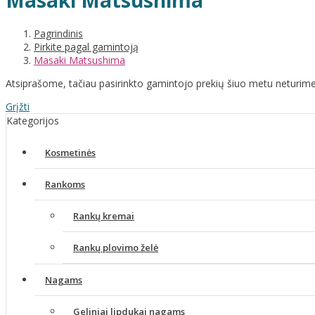
Masaki Matsushima
Pagrindinis
Pirkite pagal gamintoją
Masaki Matsushima
Atsiprašome, tačiau pasirinkto gamintojo prekių šiuo metu neturime
Grįžti
Kategorijos
Kosmetinės
Rankoms
Rankų kremai
Rankų plovimo želė
Nagams
Geliniai lipdukai nagams