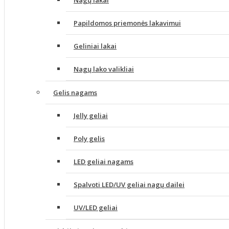
Nagų lakai
Papildomos priemonės lakavimui
Geliniai lakai
Nagų lako valikliai
Gelis nagams
Jelly geliai
Poly gelis
LED geliai nagams
Spalvoti LED/UV geliai nagų dailei
UV/LED geliai