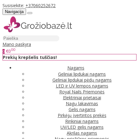
Susisiekite:
+37060252672
Navigacija
Mano paskyra
00
€0
0
Prekių krepšelis tuščias!
Nagams
Geliniai lipdukai nagams
Geliniai lipdukai pėdų nagams
LED ir UV lempos nagams
Royal Nails Priemonės
Elektriniai prietaisai
Nagų lakavimas
Gelis nagams
Pirkėjų įvertintos prekės
Rinkiniai nagams
UV/LED gelis nagams
Akrilas nagams
Nagų priežiūros priemonės