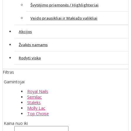
Švytėjimo priemonės / Highlighteriai
Veido prausikliai ir Makiažo valikliai
Akcijos
Žvakės namams
Rodyti viską
Filtras
Gamintojai
Royal Nails
Semilac
Staleks
Molly Lac
Top Choise
Kaina nuo iki