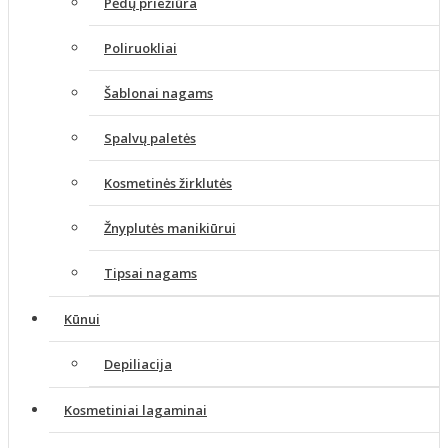
Pėdų priežiūra
Poliruokliai
Šablonai nagams
Spalvų paletės
Kosmetinės žirklutės
Žnyplutės manikiūrui
Tipsai nagams
Kūnui
Depiliacija
Kosmetiniai lagaminai