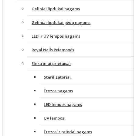
Geliniai lipdukai nagams
Geliniai lipdukai pėdų nagams
LED ir UV lempos nagams
Royal Nails Priemonės
Elektriniai prietaisai
Sterilizatoriai
Frezos nagams
LED lempos nagams
UV lempos
Frezos ir priedai nagams