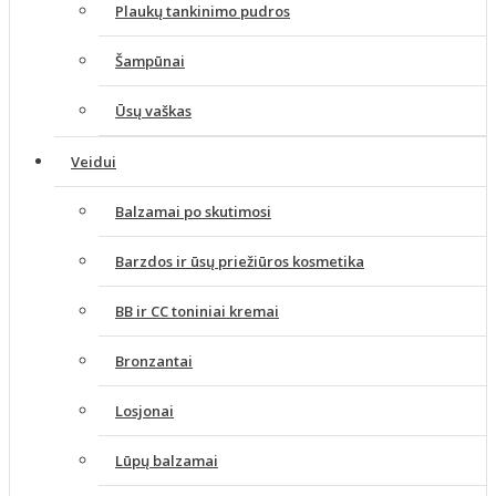
Plaukų tankinimo pudros
Šampūnai
Ūsų vaškas
Veidui
Balzamai po skutimosi
Barzdos ir ūsų priežiūros kosmetika
BB ir CC toniniai kremai
Bronzantai
Losjonai
Lūpų balzamai