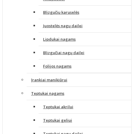
Blizgučių karuselės
Juostelės nagų dailei
Lipdukai nagams
Blizgučiai nagų dailei
Folijos nagams
Įrankiai manikiūrui
Teptukai nagams
Teptukai akrilui
Teptukai geliui
Teptukai nagų dailei