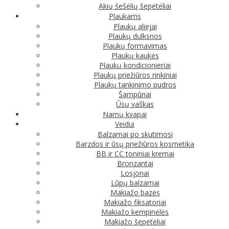
Akių šešėlių šepetėliai
Plaukams
Plaukų aliejai
Plaukų dulksnos
Plaukų formavimas
Plaukų kaukės
Plaukų kondicionieriai
Plaukų priežiūros rinkiniai
Plaukų tankinimo pudros
Šampūnai
Ūsų vaškas
Namų kvapai
Veidui
Balzamai po skutimosi
Barzdos ir ūsų priežiūros kosmetika
BB ir CC toniniai kremai
Bronzantai
Losjonai
Lūpų balzamai
Makiažo bazės
Makiažo fiksatoriai
Makiažo kempinėlės
Makiažo šepetėliai