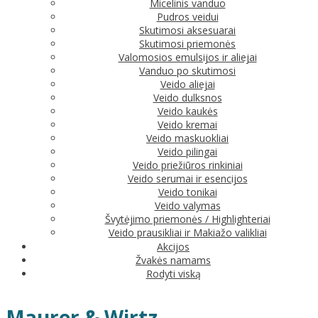
Micelinis vanduo
Pudros veidui
Skutimosi aksesuarai
Skutimosi priemonės
Valomosios emulsijos ir aliejai
Vanduo po skutimosi
Veido aliejai
Veido dulksnos
Veido kaukės
Veido kremai
Veido maskuokliai
Veido pilingai
Veido priežiūros rinkiniai
Veido serumai ir esencijos
Veido tonikai
Veido valymas
Švytėjimo priemonės / Highlighteriai
Veido prausikliai ir Makiažo valikliai
Akcijos
Žvakės namams
Rodyti viską
Maurer & Wirtz