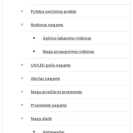
Pirkėjų įvertintos prekės
Rinkiniai nagams
Gelinio lakavimo rinkiniai
Nagų priauginimo rinkiniai
UV/LED gelis nagams
Akrilas nagams
Nagų priežiūros priemonės
Priemonės nagams
Nagų dailė
Antspaudai