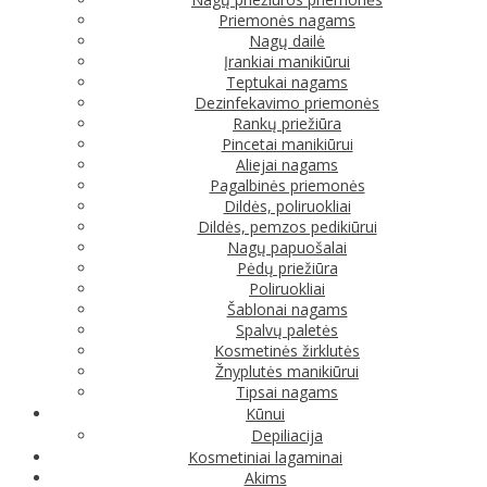
Priemonės nagams
Nagų dailė
Įrankiai manikiūrui
Teptukai nagams
Dezinfekavimo priemonės
Rankų priežiūra
Pincetai manikiūrui
Aliejai nagams
Pagalbinės priemonės
Dildės, poliruokliai
Dildės, pemzos pedikiūrui
Nagų papuošalai
Pėdų priežiūra
Poliruokliai
Šablonai nagams
Spalvų paletės
Kosmetinės žirklutės
Žnyplutės manikiūrui
Tipsai nagams
Kūnui
Depiliacija
Kosmetiniai lagaminai
Akims