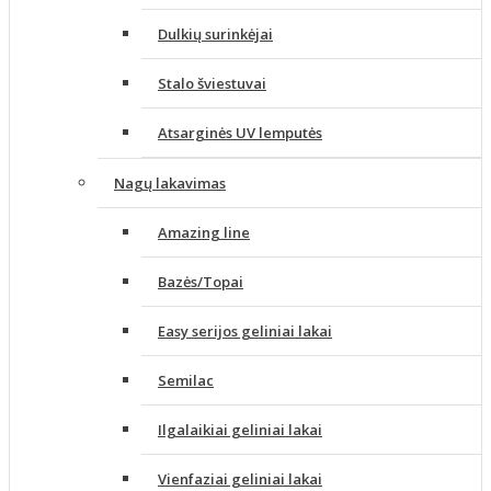
Dulkių surinkėjai
Stalo šviestuvai
Atsarginės UV lemputės
Nagų lakavimas
Amazing line
Bazės/Topai
Easy serijos geliniai lakai
Semilac
Ilgalaikiai geliniai lakai
Vienfaziai geliniai lakai