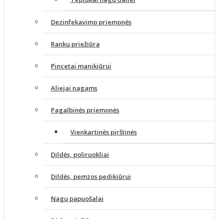
Dezinfekavimo priemonės
Rankų priežiūra
Pincetai manikiūrui
Aliejai nagams
Pagalbinės priemonės
Vienkartinės pirštinės
Dildės, poliruokliai
Dildės, pemzos pedikiūrui
Nagų papuošalai