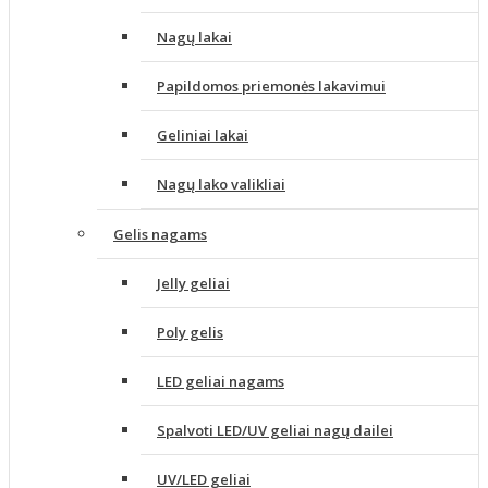
Nagų lakai
Papildomos priemonės lakavimui
Geliniai lakai
Nagų lako valikliai
Gelis nagams
Jelly geliai
Poly gelis
LED geliai nagams
Spalvoti LED/UV geliai nagų dailei
UV/LED geliai