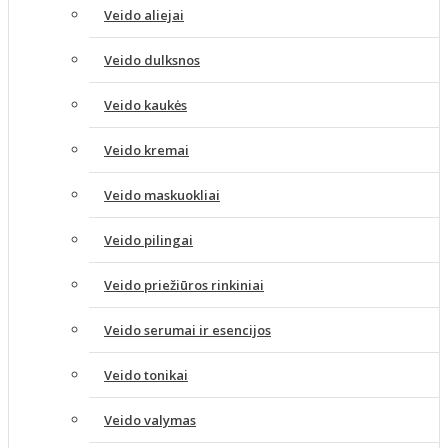
Veido aliejai
Veido dulksnos
Veido kaukės
Veido kremai
Veido maskuokliai
Veido pilingai
Veido priežiūros rinkiniai
Veido serumai ir esencijos
Veido tonikai
Veido valymas