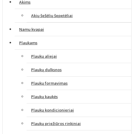
Akims
Akių šešėlių šepetėliai
Namų kvapai
Plaukams
Plaukų aliejai
Plaukų dulksnos
Plaukų formavimas
Plaukų kaukės
Plaukų kondicionieriai
Plaukų priežiūros rinkiniai