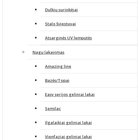
Dulkių surinkėjai
Stalo šviestuvai
Atsarginės UV lemputės
Nagų lakavimas
Amazing line
Bazės/Topai
Easy serijos geliniai lakai
Semilac
Ilgalaikiai geliniai lakai
Vienfaziai geliniai lakai