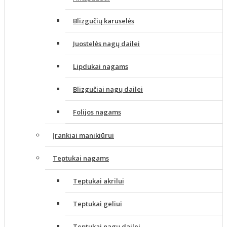
Blizgučių karuselės
Juostelės nagų dailei
Lipdukai nagams
Blizgučiai nagų dailei
Folijos nagams
Įrankiai manikiūrui
Teptukai nagams
Teptukai akrilui
Teptukai geliui
Teptukai nagų dailei