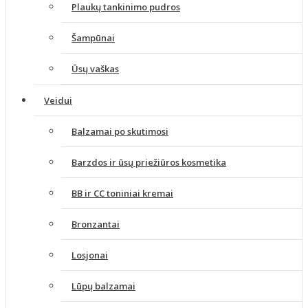
Plaukų tankinimo pudros
Šampūnai
Ūsų vaškas
Veidui
Balzamai po skutimosi
Barzdos ir ūsų priežiūros kosmetika
BB ir CC toniniai kremai
Bronzantai
Losjonai
Lūpų balzamai