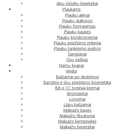
Akių šešėlių šepetėliai
Plaukams
Plaukų aliejai
Plaukų dulksnos
Plaukų formavimas
Plaukų kaukės
Plaukų kondicionieriai
Plaukų priežiūros rinkiniai
Plaukų tankinimo pudros
Šampūnai
Ūsų vaškas
Namų kvapai
Veidui
Balzamai po skutimosi
Barzdos ir ūsų priežiūros kosmetika
BB ir CC toniniai kremai
Bronzantai
Losjonai
Lūpų balzamai
Makiažo bazės
Makiažo fiksatoriai
Makiažo kempinėlės
Makiažo šepetėliai