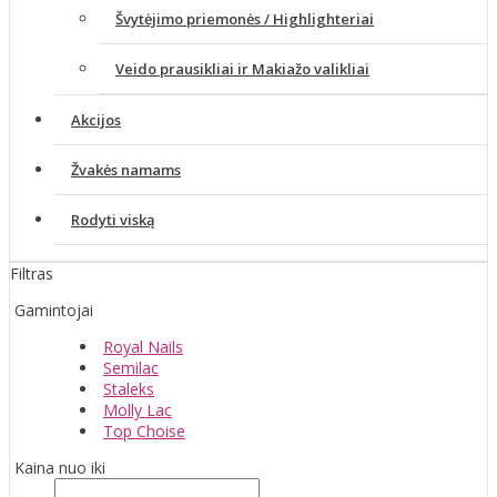
Švytėjimo priemonės / Highlighteriai
Veido prausikliai ir Makiažo valikliai
Akcijos
Žvakės namams
Rodyti viską
Filtras
Gamintojai
Royal Nails
Semilac
Staleks
Molly Lac
Top Choise
Kaina nuo iki