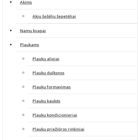
Akims
Akių šešėlių šepetėliai
Namų kvapai
Plaukams
Plaukų aliejai
Plaukų dulksnos
Plaukų formavimas
Plaukų kaukės
Plaukų kondicionieriai
Plaukų priežiūros rinkiniai