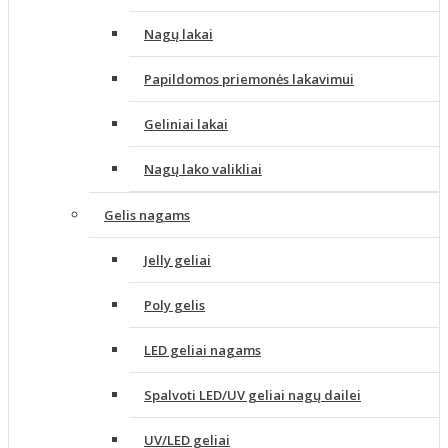
Nagų lakai
Papildomos priemonės lakavimui
Geliniai lakai
Nagų lako valikliai
Gelis nagams
Jelly geliai
Poly gelis
LED geliai nagams
Spalvoti LED/UV geliai nagų dailei
UV/LED geliai