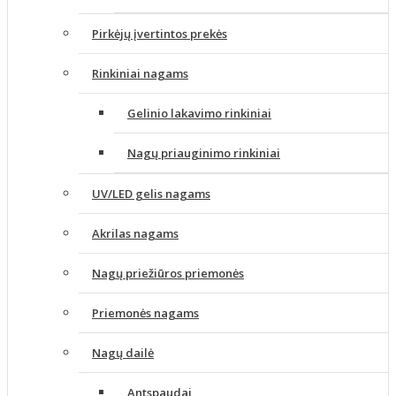
Pirkėjų įvertintos prekės
Rinkiniai nagams
Gelinio lakavimo rinkiniai
Nagų priauginimo rinkiniai
UV/LED gelis nagams
Akrilas nagams
Nagų priežiūros priemonės
Priemonės nagams
Nagų dailė
Antspaudai