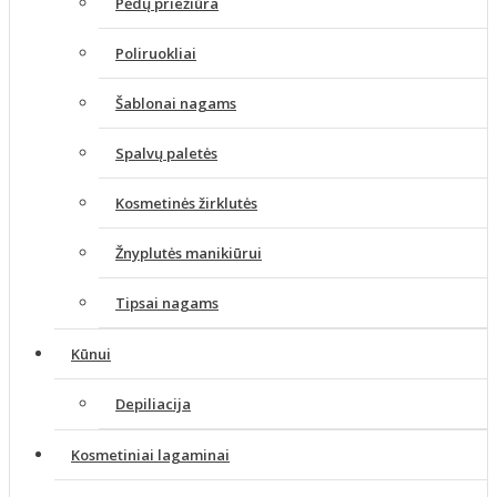
Pėdų priežiūra
Poliruokliai
Šablonai nagams
Spalvų paletės
Kosmetinės žirklutės
Žnyplutės manikiūrui
Tipsai nagams
Kūnui
Depiliacija
Kosmetiniai lagaminai