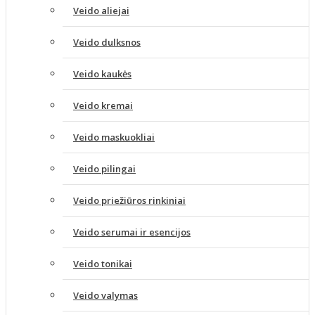
Veido aliejai
Veido dulksnos
Veido kaukės
Veido kremai
Veido maskuokliai
Veido pilingai
Veido priežiūros rinkiniai
Veido serumai ir esencijos
Veido tonikai
Veido valymas