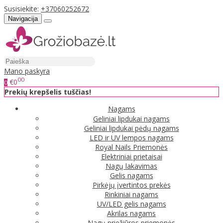
Susisiekite:
+37060252672
Navigacija
Mano paskyra
00
€0
0
Prekių krepšelis tuščias!
Nagams
Geliniai lipdukai nagams
Geliniai lipdukai pėdų nagams
LED ir UV lempos nagams
Royal Nails Priemonės
Elektriniai prietaisai
Nagų lakavimas
Gelis nagams
Pirkėjų įvertintos prekės
Rinkiniai nagams
UV/LED gelis nagams
Akrilas nagams
Nagų priežiūros priemonės