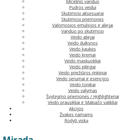
Micelinis vanduo
Pudros veidui
Skutimosi aksesuarai
Skutimosi priemonės
Valomosios emulsijos ir aliejai
Vanduo po skutimosi
Veido aliejai
Veido dulksnos
Veido kaukės
Veido kremai
Veido maskuokliai
Veido pilingai
Veido priežiūros rinkiniai
Veido serumai ir esencijos
Veido tonikai
Veido valymas
Švytėjimo priemonės / Highlighteriai
Veido prausikliai ir Makiažo valikliai
Akcijos
Žvakės namams
Rodyti viską
Mirada