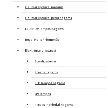
Geliniai lipdukai nagams
Geliniai lipdukai pėdų nagams
LED ir UV lempos nagams
Royal Nails Priemonės
Elektriniai prietaisai
Sterilizatoriai
Frezos nagams
LED lempos nagams
UV lempos
Frezos ir priedai nagams