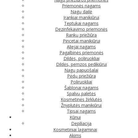
Priemonės nagams
Nagų dailė
Įrankiai manikiūrui
Teptukai nagams
Dezinfekavimo priemonės
Rankų priežiūra
Pincetai manikiūrui
Aliejai nagams
Pagalbinės priemonės
Dildės, poliruokliai
Dildės, pemzos pedikiūrui
Nagų papuošalai
Pėdų priežiūra
Poliruokliai
Šablonai nagams
Spalvų paletės
Kosmetinės žirklutės
Žnyplutės manikiūrui
Tipsai nagams
Kūnui
Depiliacija
Kosmetiniai lagaminai
Akims