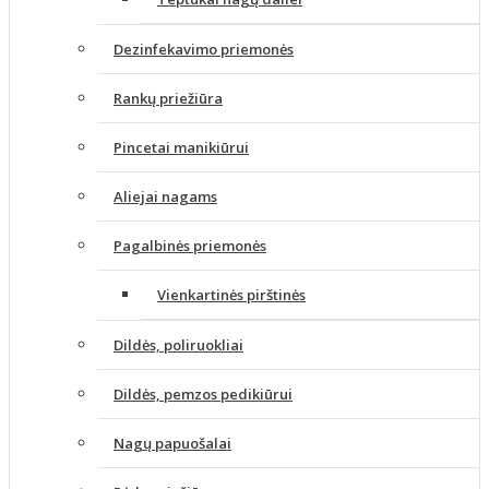
Dezinfekavimo priemonės
Rankų priežiūra
Pincetai manikiūrui
Aliejai nagams
Pagalbinės priemonės
Vienkartinės pirštinės
Dildės, poliruokliai
Dildės, pemzos pedikiūrui
Nagų papuošalai