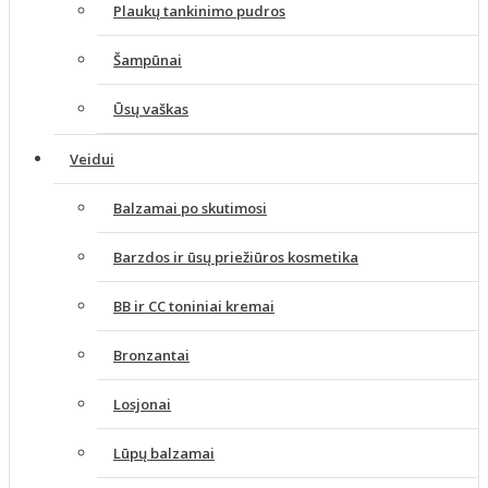
Plaukų tankinimo pudros
Šampūnai
Ūsų vaškas
Veidui
Balzamai po skutimosi
Barzdos ir ūsų priežiūros kosmetika
BB ir CC toniniai kremai
Bronzantai
Losjonai
Lūpų balzamai