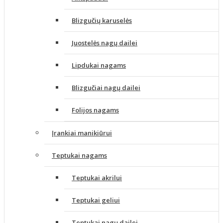
Blizgučių karuselės
Juostelės nagų dailei
Lipdukai nagams
Blizgučiai nagų dailei
Folijos nagams
Įrankiai manikiūrui
Teptukai nagams
Teptukai akrilui
Teptukai geliui
Teptukai nagų dailei