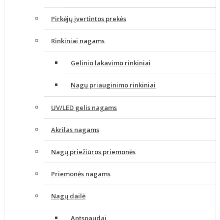
Pirkėjų įvertintos prekės
Rinkiniai nagams
Gelinio lakavimo rinkiniai
Nagų priauginimo rinkiniai
UV/LED gelis nagams
Akrilas nagams
Nagų priežiūros priemonės
Priemonės nagams
Nagų dailė
Antspaudai