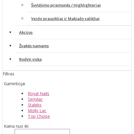
Švytėjimo priemonės / Highlighteriai
Veido prausikliai ir Makiažo valikliai
Akcijos
Žvakės namams
Rodyti viską
Filtras
Gamintojai
Royal Nails
Semilac
Staleks
Molly Lac
Top Choise
Kaina nuo iki