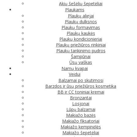
Akių šešėlių šepetėliai
Plaukams
Plaukų aliejai
Plaukų dulksnos
Plaukų formavimas
Plaukų kaukės
Plaukų kondicionieriai
Plaukų priežiūros rinkiniai
Plaukų tankinimo pudros
Šampūnai
Ūsų vaškas
Namų kvapai
Veidui
Balzamai po skutimosi
Barzdos ir ūsų priežiūros kosmetika
BB ir CC toniniai kremai
Bronzantai
Losjonai
Lūpų balzamai
Makiažo bazės
Makiažo fiksatoriai
Makiažo kempinėlės
Makiažo šepetėliai