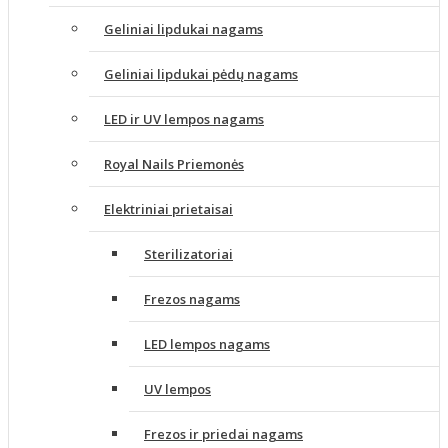
Geliniai lipdukai nagams
Geliniai lipdukai pėdų nagams
LED ir UV lempos nagams
Royal Nails Priemonės
Elektriniai prietaisai
Sterilizatoriai
Frezos nagams
LED lempos nagams
UV lempos
Frezos ir priedai nagams