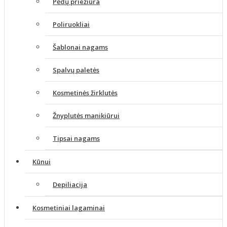
Pėdų priežiūra
Poliruokliai
Šablonai nagams
Spalvų paletės
Kosmetinės žirklutės
Žnyplutės manikiūrui
Tipsai nagams
Kūnui
Depiliacija
Kosmetiniai lagaminai