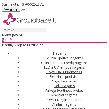
Susisiekite:
+37060252672
Navigacija
Mano paskyra
00
€0
0
Prekių krepšelis tuščias!
Nagams
Geliniai lipdukai nagams
Geliniai lipdukai pėdų nagams
LED ir UV lempos nagams
Royal Nails Priemonės
Elektriniai prietaisai
Nagų lakavimas
Gelis nagams
Pirkėjų įvertintos prekės
Rinkiniai nagams
UV/LED gelis nagams
Akrilas nagams
Nagų priežiūros priemonės