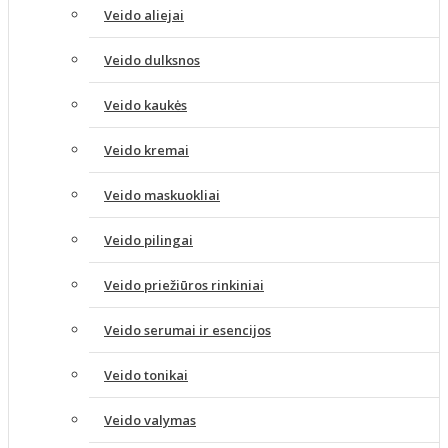
Veido aliejai
Veido dulksnos
Veido kaukės
Veido kremai
Veido maskuokliai
Veido pilingai
Veido priežiūros rinkiniai
Veido serumai ir esencijos
Veido tonikai
Veido valymas