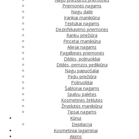
Priemonės nagams
Nagų dailė
Įrankiai manikiūrui
Teptukai nagams
Dezinfekavimo priemonės
Rankų priežiūra
Pincetai manikiūrui
Aliejai nagams
Pagalbinės priemonės
Dildės, poliruokliai
Dildės, pemzos pedikiūrui
Nagų papuošalai
Pėdų priežiūra
Poliruokliai
Šablonai nagams
Spalvų paletės
Kosmetinės žirklutės
Žnyplutės manikiūrui
Tipsai nagams
Kūnui
Depiliacija
Kosmetiniai lagaminai
Akims