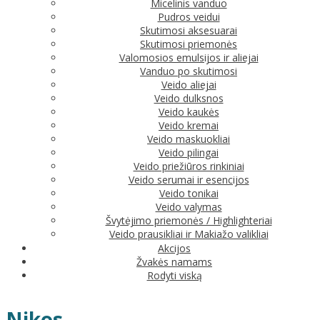
Micelinis vanduo
Pudros veidui
Skutimosi aksesuarai
Skutimosi priemonės
Valomosios emulsijos ir aliejai
Vanduo po skutimosi
Veido aliejai
Veido dulksnos
Veido kaukės
Veido kremai
Veido maskuokliai
Veido pilingai
Veido priežiūros rinkiniai
Veido serumai ir esencijos
Veido tonikai
Veido valymas
Švytėjimo priemonės / Highlighteriai
Veido prausikliai ir Makiažo valikliai
Akcijos
Žvakės namams
Rodyti viską
Nikos