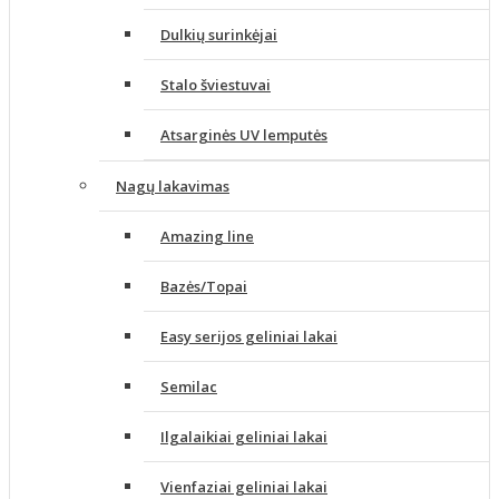
Dulkių surinkėjai
Stalo šviestuvai
Atsarginės UV lemputės
Nagų lakavimas
Amazing line
Bazės/Topai
Easy serijos geliniai lakai
Semilac
Ilgalaikiai geliniai lakai
Vienfaziai geliniai lakai