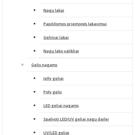
Nagų lakai
Papildomos priemonės lakavimui
Geliniai lakai
Nagų lako valikliai
Gelis nagams
Jelly geliai
Poly gelis
LED geliai nagams
Spalvoti LED/UV geliai nagų dailei
UV/LED geliai