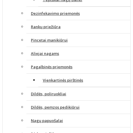
Dezinfekavimo priemonės
Rankų priežiūra
Pincetai manikiūrui
Aliejai nagams
Pagalbinės priemonės
Vienkartinės pirštinės
Dildės, poliruokliai
Dildės, pemzos pedikiūrui
Nagų papuošalai