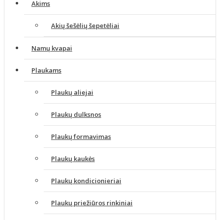
Akims
Akių šešėlių šepetėliai
Namų kvapai
Plaukams
Plaukų aliejai
Plaukų dulksnos
Plaukų formavimas
Plaukų kaukės
Plaukų kondicionieriai
Plaukų priežiūros rinkiniai