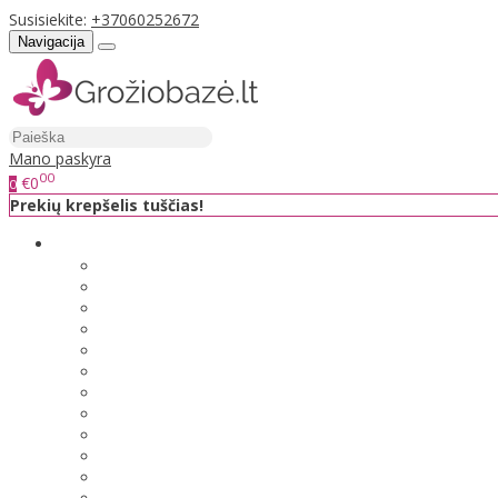
Susisiekite:
+37060252672
Navigacija
Mano paskyra
00
€0
0
Prekių krepšelis tuščias!