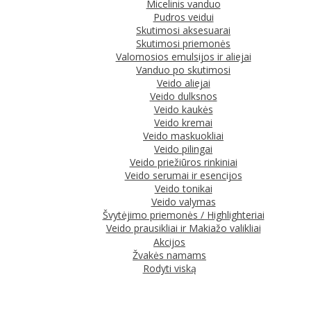
Micelinis vanduo
Pudros veidui
Skutimosi aksesuarai
Skutimosi priemonės
Valomosios emulsijos ir aliejai
Vanduo po skutimosi
Veido aliejai
Veido dulksnos
Veido kaukės
Veido kremai
Veido maskuokliai
Veido pilingai
Veido priežiūros rinkiniai
Veido serumai ir esencijos
Veido tonikai
Veido valymas
Švytėjimo priemonės / Highlighteriai
Veido prausikliai ir Makiažo valikliai
Akcijos
Žvakės namams
Rodyti viską