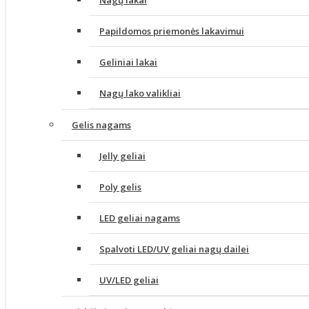
Nagų lakai
Papildomos priemonės lakavimui
Geliniai lakai
Nagų lako valikliai
Gelis nagams
Jelly geliai
Poly gelis
LED geliai nagams
Spalvoti LED/UV geliai nagų dailei
UV/LED geliai