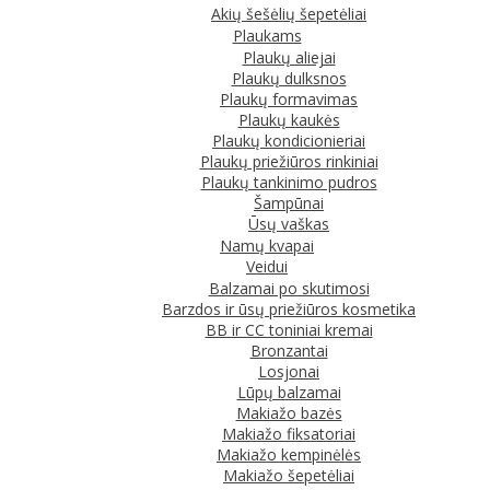
Akių šešėlių šepetėliai
Plaukams
Plaukų aliejai
Plaukų dulksnos
Plaukų formavimas
Plaukų kaukės
Plaukų kondicionieriai
Plaukų priežiūros rinkiniai
Plaukų tankinimo pudros
Šampūnai
Ūsų vaškas
Namų kvapai
Veidui
Balzamai po skutimosi
Barzdos ir ūsų priežiūros kosmetika
BB ir CC toniniai kremai
Bronzantai
Losjonai
Lūpų balzamai
Makiažo bazės
Makiažo fiksatoriai
Makiažo kempinėlės
Makiažo šepetėliai