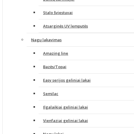
Stalo šviestuvai
Atsarginės UV lemputės
Nagų lakavimas
Amazing line
Bazės/Topai
Easy serijos geliniai lakai
Semilac
Ilgalaikiai geliniai lakai
Vienfaziai geliniai lakai