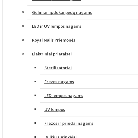
Geliniai lipdukai pėdų nagams
LED ir UV lempos nagams
Royal Nails Priemonės
Elektriniai prietaisai
Sterilizatoriai
Frezos nagams
LED lempos nagams
UV lempos
Frezos ir priedai nagams
Dulkių surinkėjai