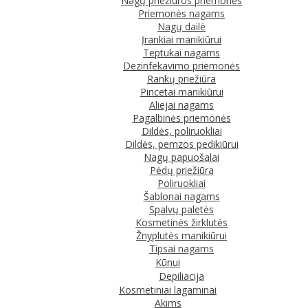
Nagų priežiūros priemonės
Priemonės nagams
Nagų dailė
Įrankiai manikiūrui
Teptukai nagams
Dezinfekavimo priemonės
Rankų priežiūra
Pincetai manikiūrui
Aliejai nagams
Pagalbinės priemonės
Dildės, poliruokliai
Dildės, pemzos pedikiūrui
Nagų papuošalai
Pėdų priežiūra
Poliruokliai
Šablonai nagams
Spalvų paletės
Kosmetinės žirklutės
Žnyplutės manikiūrui
Tipsai nagams
Kūnui
Depiliacija
Kosmetiniai lagaminai
Akims