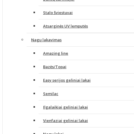
Stalo šviestuvai
Atsarginės UV lemputės
Nagų lakavimas
Amazing line
Bazės/Topai
Easy serijos geliniai lakai
Semilac
Ilgalaikiai geliniai lakai
Vienfaziai geliniai lakai