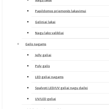
Nagų lakai
Papildomos priemonės lakavimui
Geliniai lakai
Nagų lako valikliai
Gelis nagams
Jelly geliai
Poly gelis
LED geliai nagams
Spalvoti LED/UV geliai nagų dailei
UV/LED geliai