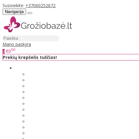
Susisiekite:
+37060252672
Navigacija
Mano paskyra
00
€0
0
Prekių krepšelis tuščias!