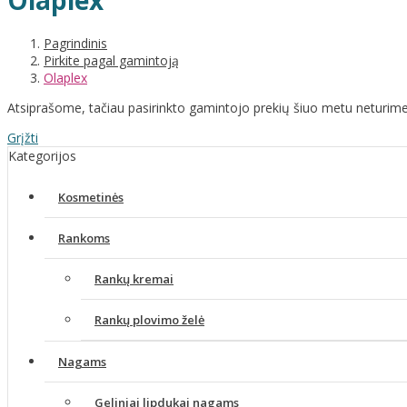
Olaplex
Pagrindinis
Pirkite pagal gamintoją
Olaplex
Atsiprašome, tačiau pasirinkto gamintojo prekių šiuo metu neturime
Grįžti
Kategorijos
Kosmetinės
Rankoms
Rankų kremai
Rankų plovimo želė
Nagams
Geliniai lipdukai nagams