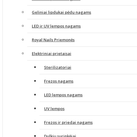
Geliniai lipdukai pėdų nagams
LED ir UV lempos nagams
Royal Nails Priemonės
Elektriniai prietaisai
Sterilizatoriai
Frezos nagams
LED lempos nagams
UV lempos
Frezos ir priedai nagams
Dulkių surinkėjai