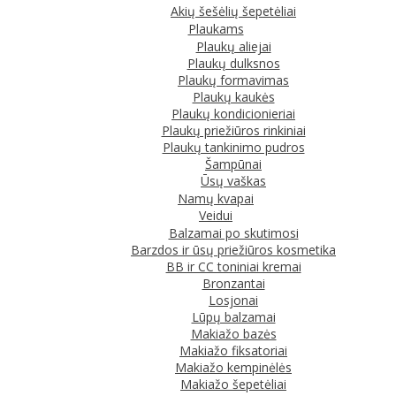
Akių šešėlių šepetėliai
Plaukams
Plaukų aliejai
Plaukų dulksnos
Plaukų formavimas
Plaukų kaukės
Plaukų kondicionieriai
Plaukų priežiūros rinkiniai
Plaukų tankinimo pudros
Šampūnai
Ūsų vaškas
Namų kvapai
Veidui
Balzamai po skutimosi
Barzdos ir ūsų priežiūros kosmetika
BB ir CC toniniai kremai
Bronzantai
Losjonai
Lūpų balzamai
Makiažo bazės
Makiažo fiksatoriai
Makiažo kempinėlės
Makiažo šepetėliai