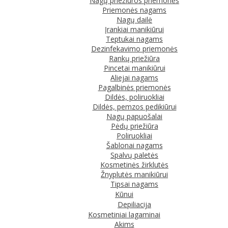
Nagų priežiūros priemonės
Priemonės nagams
Nagų dailė
Įrankiai manikiūrui
Teptukai nagams
Dezinfekavimo priemonės
Rankų priežiūra
Pincetai manikiūrui
Aliejai nagams
Pagalbinės priemonės
Dildės, poliruokliai
Dildės, pemzos pedikiūrui
Nagų papuošalai
Pėdų priežiūra
Poliruokliai
Šablonai nagams
Spalvų paletės
Kosmetinės žirklutės
Žnyplutės manikiūrui
Tipsai nagams
Kūnui
Depiliacija
Kosmetiniai lagaminai
Akims