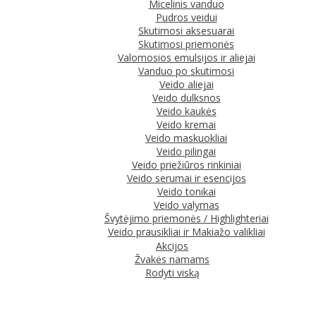
Micelinis vanduo
Pudros veidui
Skutimosi aksesuarai
Skutimosi priemonės
Valomosios emulsijos ir aliejai
Vanduo po skutimosi
Veido aliejai
Veido dulksnos
Veido kaukės
Veido kremai
Veido maskuokliai
Veido pilingai
Veido priežiūros rinkiniai
Veido serumai ir esencijos
Veido tonikai
Veido valymas
Švytėjimo priemonės / Highlighteriai
Veido prausikliai ir Makiažo valikliai
Akcijos
Žvakės namams
Rodyti viską