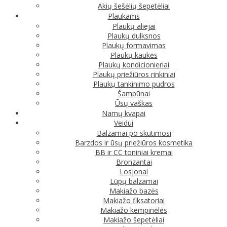
Akių šešėlių šepetėliai
Plaukams
Plaukų aliejai
Plaukų dulksnos
Plaukų formavimas
Plaukų kaukės
Plaukų kondicionieriai
Plaukų priežiūros rinkiniai
Plaukų tankinimo pudros
Šampūnai
Ūsų vaškas
Namų kvapai
Veidui
Balzamai po skutimosi
Barzdos ir ūsų priežiūros kosmetika
BB ir CC toniniai kremai
Bronzantai
Losjonai
Lūpų balzamai
Makiažo bazės
Makiažo fiksatoriai
Makiažo kempinėlės
Makiažo šepetėliai