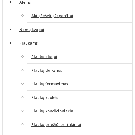
Akims
Akių šešėlių šepetėliai
Namų kvapai
Plaukams
Plaukų aliejai
Plaukų dulksnos
Plaukų formavimas
Plaukų kaukės
Plaukų kondicionieriai
Plaukų priežiūros rinkiniai