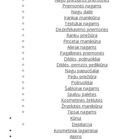
Priemonės nagams
Nagų dailė
Įrankiai manikiūrui
Teptukai nagams
Dezinfekavimo priemonės
Rankų priežiūra
Pincetai manikiūrui
Aliejai nagams
Pagalbinės priemonės
Dildės, poliruokliai
Dildės, pemzos pedikiūrui
Nagų papuošalai
Pėdų priežiūra
Poliruokliai
Šablonai nagams
Spalvų paletės
Kosmetinės žirklutės
Žnyplutės manikiūrui
Tipsai nagams
Kūnui
Depiliacija
Kosmetiniai lagaminai
Akims