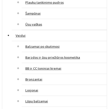
Plaukų tankinimo pudros
Šampūnai
Ūsų vaškas
Veidui
Balzamai po skutimosi
Barzdos ir ūsų priežiūros kosmetika
BB ir CC toniniai kremai
Bronzantai
Losjonai
Lūpų balzamai