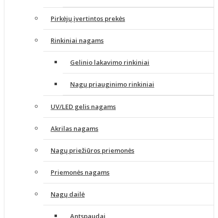
Pirkėjų įvertintos prekės
Rinkiniai nagams
Gelinio lakavimo rinkiniai
Nagų priauginimo rinkiniai
UV/LED gelis nagams
Akrilas nagams
Nagų priežiūros priemonės
Priemonės nagams
Nagų dailė
Antspaudai