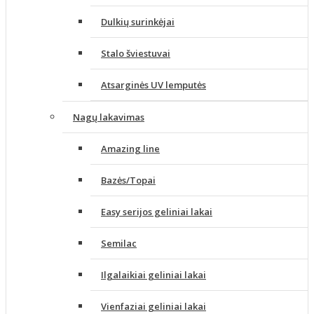
Dulkių surinkėjai
Stalo šviestuvai
Atsarginės UV lemputės
Nagų lakavimas
Amazing line
Bazės/Topai
Easy serijos geliniai lakai
Semilac
Ilgalaikiai geliniai lakai
Vienfaziai geliniai lakai