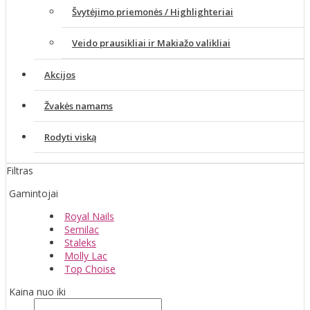
Švytėjimo priemonės / Highlighteriai
Veido prausikliai ir Makiažo valikliai
Akcijos
Žvakės namams
Rodyti viską
Filtras
Gamintojai
Royal Nails
Semilac
Staleks
Molly Lac
Top Choise
Kaina nuo iki