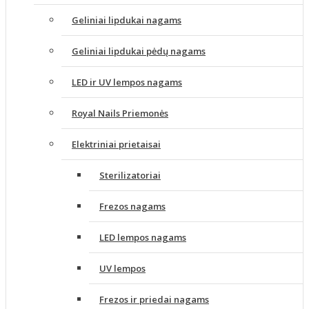
Geliniai lipdukai nagams
Geliniai lipdukai pėdų nagams
LED ir UV lempos nagams
Royal Nails Priemonės
Elektriniai prietaisai
Sterilizatoriai
Frezos nagams
LED lempos nagams
UV lempos
Frezos ir priedai nagams