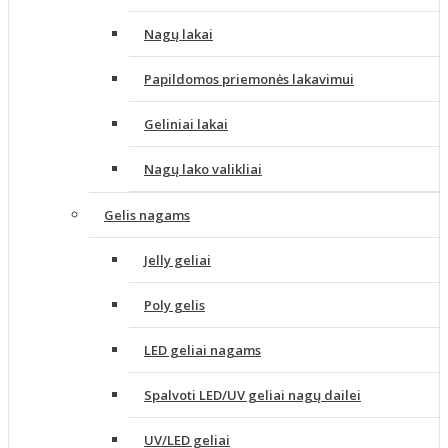
Nagų lakai
Papildomos priemonės lakavimui
Geliniai lakai
Nagų lako valikliai
Gelis nagams
Jelly geliai
Poly gelis
LED geliai nagams
Spalvoti LED/UV geliai nagų dailei
UV/LED geliai