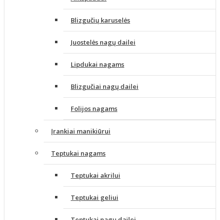
Blizgučių karuselės
Juostelės nagų dailei
Lipdukai nagams
Blizgučiai nagų dailei
Folijos nagams
Įrankiai manikiūrui
Teptukai nagams
Teptukai akrilui
Teptukai geliui
Teptukai nagų dailei