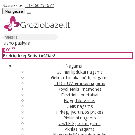
Susisiekite:
+37060252672
Navigacija
Mano paskyra
00
€0
0
Prekių krepšelis tuščias!
Nagams
Geliniai lipdukai nagams
Geliniai lipdukai pėdų nagams
LED ir UV lempos nagams
Royal Nails Priemonės
Elektriniai prietaisai
Nagų lakavimas
Gelis nagams
Pirkėjų įvertintos prekės
Rinkiniai nagams
UV/LED gelis nagams
Akrilas nagams
Nagų priežiūros priemonės