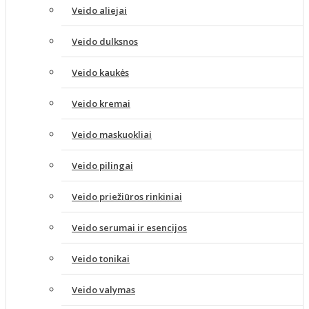
Veido aliejai
Veido dulksnos
Veido kaukės
Veido kremai
Veido maskuokliai
Veido pilingai
Veido priežiūros rinkiniai
Veido serumai ir esencijos
Veido tonikai
Veido valymas