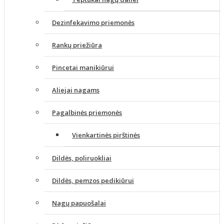
Dezinfekavimo priemonės
Rankų priežiūra
Pincetai manikiūrui
Aliejai nagams
Pagalbinės priemonės
Vienkartinės pirštinės
Dildės, poliruokliai
Dildės, pemzos pedikiūrui
Nagų papuošalai