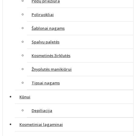
Pėdų priežiūra
Poliruokliai
Šablonai nagams
Spalvų paletės
Kosmetinės žirklutės
Žnyplutės manikiūrui
Tipsai nagams
Kūnui
Depiliacija
Kosmetiniai lagaminai