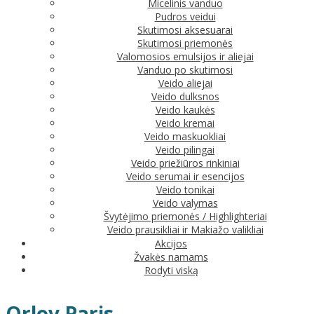
Micelinis vanduo
Pudros veidui
Skutimosi aksesuarai
Skutimosi priemonės
Valomosios emulsijos ir aliejai
Vanduo po skutimosi
Veido aliejai
Veido dulksnos
Veido kaukės
Veido kremai
Veido maskuokliai
Veido pilingai
Veido priežiūros rinkiniai
Veido serumai ir esencijos
Veido tonikai
Veido valymas
Švytėjimo priemonės / Highlighteriai
Veido prausikliai ir Makiažo valikliai
Akcijos
Žvakės namams
Rodyti viską
Orlov Paris