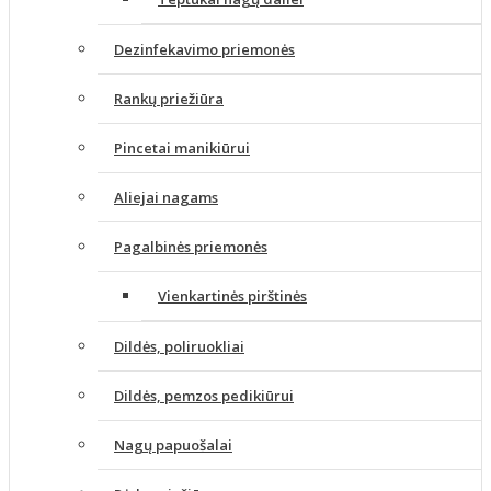
Dezinfekavimo priemonės
Rankų priežiūra
Pincetai manikiūrui
Aliejai nagams
Pagalbinės priemonės
Vienkartinės pirštinės
Dildės, poliruokliai
Dildės, pemzos pedikiūrui
Nagų papuošalai