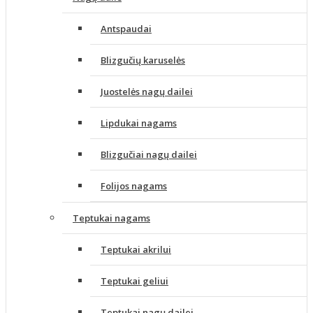
Antspaudai
Blizgučių karuselės
Juostelės nagų dailei
Lipdukai nagams
Blizgučiai nagų dailei
Folijos nagams
Teptukai nagams
Teptukai akrilui
Teptukai geliui
Teptukai nagų dailei