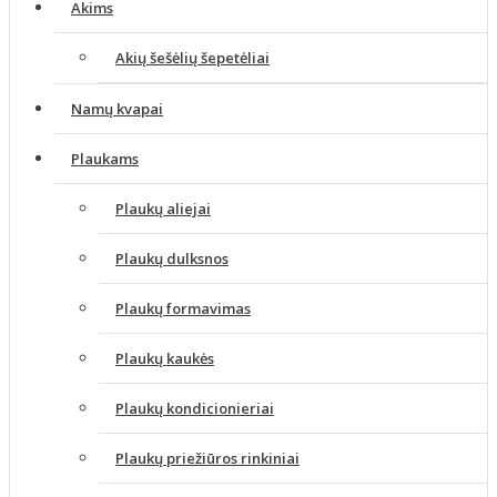
Akims
Akių šešėlių šepetėliai
Namų kvapai
Plaukams
Plaukų aliejai
Plaukų dulksnos
Plaukų formavimas
Plaukų kaukės
Plaukų kondicionieriai
Plaukų priežiūros rinkiniai