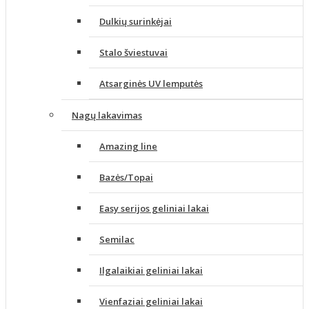
Dulkių surinkėjai
Stalo šviestuvai
Atsarginės UV lemputės
Nagų lakavimas
Amazing line
Bazės/Topai
Easy serijos geliniai lakai
Semilac
Ilgalaikiai geliniai lakai
Vienfaziai geliniai lakai