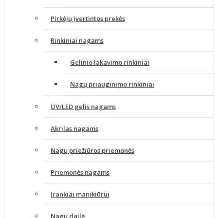
Pirkėjų įvertintos prekės
Rinkiniai nagams
Gelinio lakavimo rinkiniai
Nagų priauginimo rinkiniai
UV/LED gelis nagams
Akrilas nagams
Nagų priežiūros priemonės
Priemonės nagams
Įrankiai manikiūrui
Nagų dailė