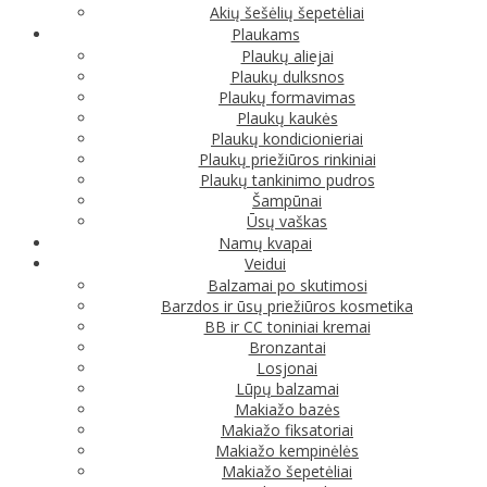
Akių šešėlių šepetėliai
Plaukams
Plaukų aliejai
Plaukų dulksnos
Plaukų formavimas
Plaukų kaukės
Plaukų kondicionieriai
Plaukų priežiūros rinkiniai
Plaukų tankinimo pudros
Šampūnai
Ūsų vaškas
Namų kvapai
Veidui
Balzamai po skutimosi
Barzdos ir ūsų priežiūros kosmetika
BB ir CC toniniai kremai
Bronzantai
Losjonai
Lūpų balzamai
Makiažo bazės
Makiažo fiksatoriai
Makiažo kempinėlės
Makiažo šepetėliai