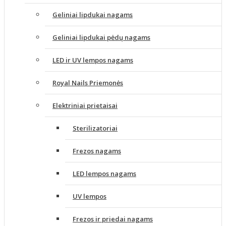
Geliniai lipdukai nagams
Geliniai lipdukai pėdų nagams
LED ir UV lempos nagams
Royal Nails Priemonės
Elektriniai prietaisai
Sterilizatoriai
Frezos nagams
LED lempos nagams
UV lempos
Frezos ir priedai nagams