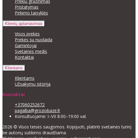
Prekių grąžinimas
Pristatymas
Pirkimo taisyklės
Klientų aptarnavimas
Visos prekės
Prekės su nuolaida
Gamintojai
Svetainės medis
Kontaktai
Klientams
Klientams
Užsakymų istorija
Kontaktai
+37060252672
pagalba@groziobaze.lt
Konsultuojame: I–VII 8:00–19:00 val.
2026 © Visos teisės saugomos. Kopijuoti, platinti svetainės turinį
be autorių sutikimo draudžiama.