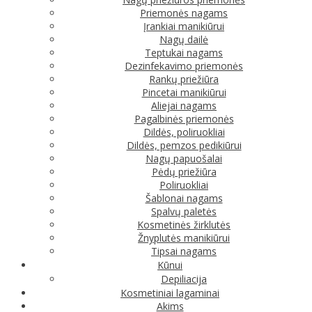
Priemonės nagams
Įrankiai manikiūrui
Nagų dailė
Teptukai nagams
Dezinfekavimo priemonės
Rankų priežiūra
Pincetai manikiūrui
Aliejai nagams
Pagalbinės priemonės
Dildės, poliruokliai
Dildės, pemzos pedikiūrui
Nagų papuošalai
Pėdų priežiūra
Poliruokliai
Šablonai nagams
Spalvų paletės
Kosmetinės žirklutės
Žnyplutės manikiūrui
Tipsai nagams
Kūnui
Depiliacija
Kosmetiniai lagaminai
Akims