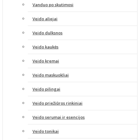
Vanduo po skutimosi
Veido aliejai
Veido dulksnos
Veido kaukės
Veido kremai
Veido maskuokliai
Veido pilingai
Veido priežiūros rinkiniai
Veido serumai ir esencijos
Veido tonikai