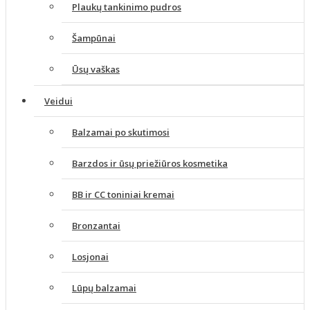
Plaukų tankinimo pudros
Šampūnai
Ūsų vaškas
Veidui
Balzamai po skutimosi
Barzdos ir ūsų priežiūros kosmetika
BB ir CC toniniai kremai
Bronzantai
Losjonai
Lūpų balzamai