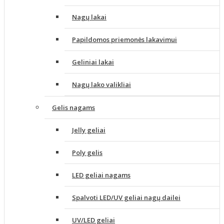
Nagų lakai
Papildomos priemonės lakavimui
Geliniai lakai
Nagų lako valikliai
Gelis nagams
Jelly geliai
Poly gelis
LED geliai nagams
Spalvoti LED/UV geliai nagų dailei
UV/LED geliai