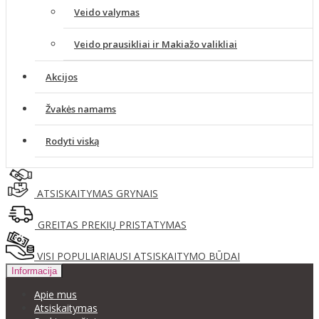
Veido valymas
Veido prausikliai ir Makiažo valikliai
Akcijos
Žvakės namams
Rodyti viską
ATSISKAITYMAS GRYNAIS
GREITAS PREKIŲ PRISTATYMAS
VISI POPULIARIAUSI ATSISKAITYMO BŪDAI
Informacija
Apie mus
Atsiskaitymas