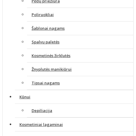
Pėdų priežiūra
Poliruokliai
Šablonai nagams
Spalvų paletės
Kosmetinės žirklutės
Žnyplutės manikiūrui
Tipsai nagams
Kūnui
Depiliacija
Kosmetiniai lagaminai