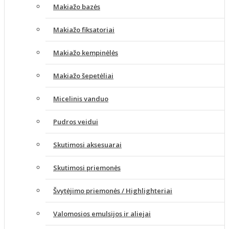
Makiažo bazės
Makiažo fiksatoriai
Makiažo kempinėlės
Makiažo šepetėliai
Micelinis vanduo
Pudros veidui
Skutimosi aksesuarai
Skutimosi priemonės
Švytėjimo priemonės / Highlighteriai
Valomosios emulsijos ir aliejai