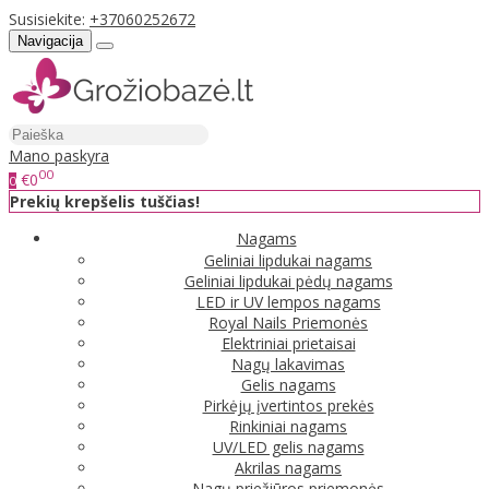
Susisiekite:
+37060252672
Navigacija
Mano paskyra
00
€0
0
Prekių krepšelis tuščias!
Nagams
Geliniai lipdukai nagams
Geliniai lipdukai pėdų nagams
LED ir UV lempos nagams
Royal Nails Priemonės
Elektriniai prietaisai
Nagų lakavimas
Gelis nagams
Pirkėjų įvertintos prekės
Rinkiniai nagams
UV/LED gelis nagams
Akrilas nagams
Nagų priežiūros priemonės