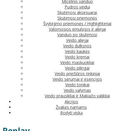
Micelinis vanduo
Pudros veidui
Skutimosi aksesuarai
Skutimosi priemonės
Švytėjimo priemonės / Highlighteriai
Valomosios emulsijos ir aliejai
Vanduo po skutimosi
Veido aliejai
Veido dulksnos
Veido kaukės
Veido kremai
Veido maskuokliai
Veido pilingai
Veido priežiūros rinkiniai
Veido serumai ir esencijos
Veido tonikai
Veido valymas
Veido prausikliai ir Makiažo valikliai
Akcijos
Žvakės namams
Rodyti viską
Replay