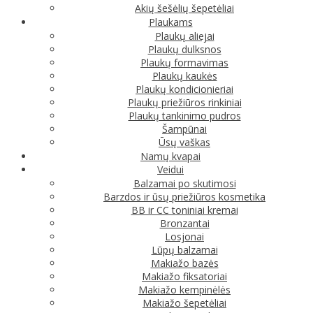
Akių šešėlių šepetėliai
Plaukams
Plaukų aliejai
Plaukų dulksnos
Plaukų formavimas
Plaukų kaukės
Plaukų kondicionieriai
Plaukų priežiūros rinkiniai
Plaukų tankinimo pudros
Šampūnai
Ūsų vaškas
Namų kvapai
Veidui
Balzamai po skutimosi
Barzdos ir ūsų priežiūros kosmetika
BB ir CC toniniai kremai
Bronzantai
Losjonai
Lūpų balzamai
Makiažo bazės
Makiažo fiksatoriai
Makiažo kempinėlės
Makiažo šepetėliai