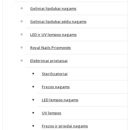
Geliniai lipdukai nagams
Geliniai lipdukai pėdų nagams
LED ir UV lempos nagams
Royal Nails Priemonės
Elektriniai prietaisai
Sterilizatoriai
Frezos nagams
LED lempos nagams
UV lempos
Frezos ir priedai nagams