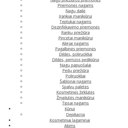
Priemonės nagams
Nagų dailė
Įrankiai manikiūrui
Teptukai nagams
Dezinfekavimo priemonės
Rankų priežiūra
Pincetai manikiūrui
Aliejai nagams
Pagalbinės priemonės
Dildės, poliruokliai
Dildės, pemzos pedikiūrui
Nagų papuošalai
Pėdų priežiūra
Poliruokliai
Šablonai nagams
Spalvų paletės
Kosmetinės žirklutės
Žnyplutės manikiūrui
Tipsai nagams
Kūnui
Depiliacija
Kosmetiniai lagaminai
Akims