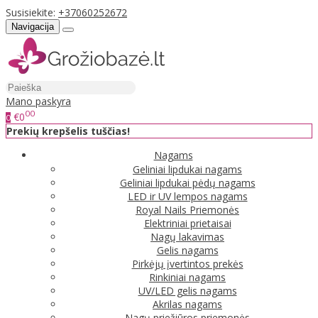
Susisiekite:
+37060252672
Navigacija
Mano paskyra
00
€0
0
Prekių krepšelis tuščias!
Nagams
Geliniai lipdukai nagams
Geliniai lipdukai pėdų nagams
LED ir UV lempos nagams
Royal Nails Priemonės
Elektriniai prietaisai
Nagų lakavimas
Gelis nagams
Pirkėjų įvertintos prekės
Rinkiniai nagams
UV/LED gelis nagams
Akrilas nagams
Nagų priežiūros priemonės