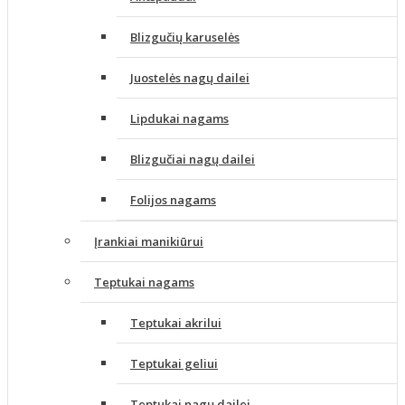
Blizgučių karuselės
Juostelės nagų dailei
Lipdukai nagams
Blizgučiai nagų dailei
Folijos nagams
Įrankiai manikiūrui
Teptukai nagams
Teptukai akrilui
Teptukai geliui
Teptukai nagų dailei