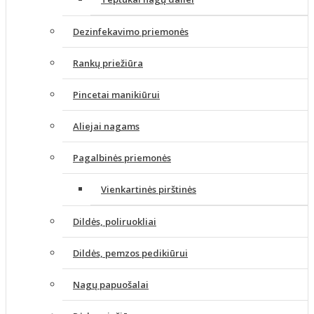
Dezinfekavimo priemonės
Rankų priežiūra
Pincetai manikiūrui
Aliejai nagams
Pagalbinės priemonės
Vienkartinės pirštinės
Dildės, poliruokliai
Dildės, pemzos pedikiūrui
Nagų papuošalai