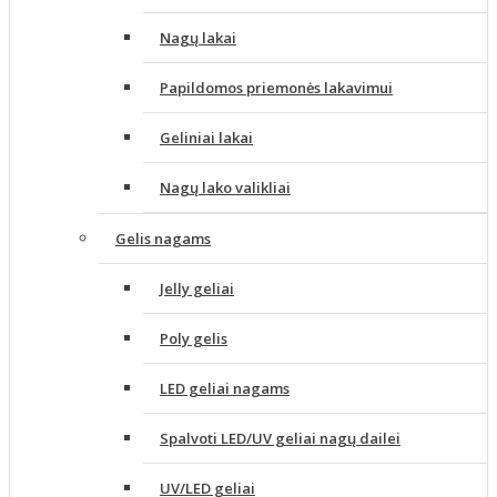
Nagų lakai
Papildomos priemonės lakavimui
Geliniai lakai
Nagų lako valikliai
Gelis nagams
Jelly geliai
Poly gelis
LED geliai nagams
Spalvoti LED/UV geliai nagų dailei
UV/LED geliai