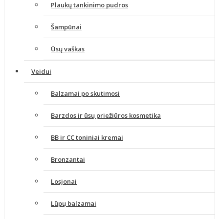
Plaukų tankinimo pudros
Šampūnai
Ūsų vaškas
Veidui
Balzamai po skutimosi
Barzdos ir ūsų priežiūros kosmetika
BB ir CC toniniai kremai
Bronzantai
Losjonai
Lūpų balzamai