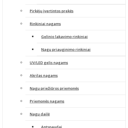
Pirkėjų įvertintos prekės
Rinkiniai nagams
Gelinio lakavimo rinkiniai
Nagų priauginimo rinkiniai
UV/LED gelis nagams
Akrilas nagams
Nagų priežiūros priemonės
Priemonės nagams
Nagų dailė
Antspaudai