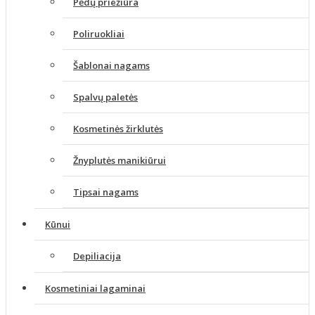
Pėdų priežiūra
Poliruokliai
Šablonai nagams
Spalvų paletės
Kosmetinės žirklutės
Žnyplutės manikiūrui
Tipsai nagams
Kūnui
Depiliacija
Kosmetiniai lagaminai