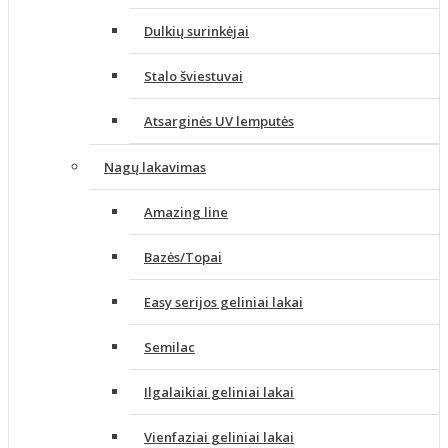
Dulkių surinkėjai
Stalo šviestuvai
Atsarginės UV lemputės
Nagų lakavimas
Amazing line
Bazės/Topai
Easy serijos geliniai lakai
Semilac
Ilgalaikiai geliniai lakai
Vienfaziai geliniai lakai