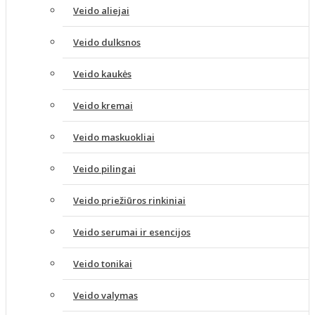
Veido aliejai
Veido dulksnos
Veido kaukės
Veido kremai
Veido maskuokliai
Veido pilingai
Veido priežiūros rinkiniai
Veido serumai ir esencijos
Veido tonikai
Veido valymas