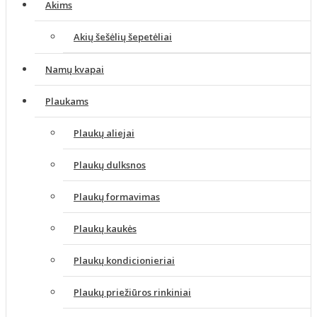
Akims
Akių šešėlių šepetėliai
Namų kvapai
Plaukams
Plaukų aliejai
Plaukų dulksnos
Plaukų formavimas
Plaukų kaukės
Plaukų kondicionieriai
Plaukų priežiūros rinkiniai