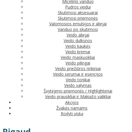
Micelinis vanduo
Pudros veidui
Skutimosi aksesuarai
Skutimosi priemonės
Valomosios emulsijos ir aliejai
Vanduo po skutimosi
Veido aliejai
Veido dulksnos
Veido kaukės
Veido kremai
Veido maskuokliai
Veido pilingai
Veido priežiūros rinkiniai
Veido serumai ir esencijos
Veido tonikai
Veido valymas
Švytėjimo priemonės / Highlighteriai
Veido prausikliai ir Makiažo valikliai
Akcijos
Žvakės namams
Rodyti viską
Rigaud