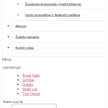
Švytėjimo priemonės / Highlighteriai
Veido prausikliai ir Makiažo valikliai
Akcijos
Žvakės namams
Rodyti viską
Filtras
Gamintojai
Royal Nails
Semilac
Staleks
Molly Lac
Top Choise
Kaina nuo iki