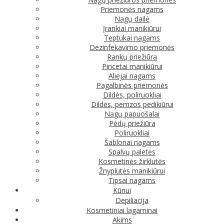
Priemonės nagams
Nagų dailė
Įrankiai manikiūrui
Teptukai nagams
Dezinfekavimo priemonės
Rankų priežiūra
Pincetai manikiūrui
Aliejai nagams
Pagalbinės priemonės
Dildės, poliruokliai
Dildės, pemzos pedikiūrui
Nagų papuošalai
Pėdų priežiūra
Poliruokliai
Šablonai nagams
Spalvų paletės
Kosmetinės žirklutės
Žnyplutės manikiūrui
Tipsai nagams
Kūnui
Depiliacija
Kosmetiniai lagaminai
Akims