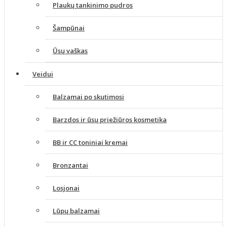
Plaukų tankinimo pudros
Šampūnai
Ūsų vaškas
Veidui
Balzamai po skutimosi
Barzdos ir ūsų priežiūros kosmetika
BB ir CC toniniai kremai
Bronzantai
Losjonai
Lūpų balzamai