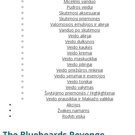
Micelinis vanduo
Pudros veidui
Skutimosi aksesuarai
Skutimosi priemonės
Valomosios emulsijos ir aliejai
Vanduo po skutimosi
Veido aliejai
Veido dulksnos
Veido kaukės
Veido kremai
Veido maskuokliai
Veido pilingai
Veido priežiūros rinkiniai
Veido serumai ir esencijos
Veido tonikai
Veido valymas
Švytėjimo priemonės / Highlighteriai
Veido prausikliai ir Makiažo valikliai
Akcijos
Žvakės namams
Rodyti viską
The Bluebeards Revenge