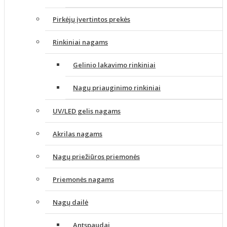
Pirkėjų įvertintos prekės
Rinkiniai nagams
Gelinio lakavimo rinkiniai
Nagų priauginimo rinkiniai
UV/LED gelis nagams
Akrilas nagams
Nagų priežiūros priemonės
Priemonės nagams
Nagų dailė
Antspaudai