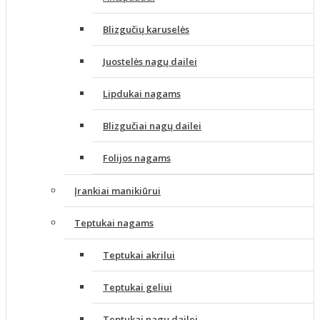
Blizgučių karuselės
Juostelės nagų dailei
Lipdukai nagams
Blizgučiai nagų dailei
Folijos nagams
Įrankiai manikiūrui
Teptukai nagams
Teptukai akrilui
Teptukai geliui
Teptukai nagų dailei