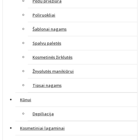
Pėdų priežiūra
Poliruokliai
Šablonai nagams
Spalvų paletės
Kosmetinės žirklutės
Žnyplutės manikiūrui
Tipsai nagams
Kūnui
Depiliacija
Kosmetiniai lagaminai