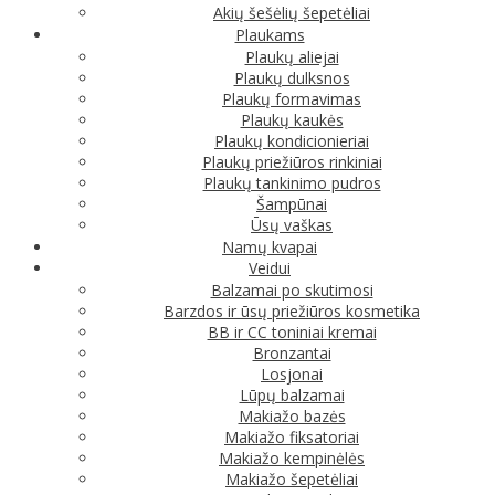
Akių šešėlių šepetėliai
Plaukams
Plaukų aliejai
Plaukų dulksnos
Plaukų formavimas
Plaukų kaukės
Plaukų kondicionieriai
Plaukų priežiūros rinkiniai
Plaukų tankinimo pudros
Šampūnai
Ūsų vaškas
Namų kvapai
Veidui
Balzamai po skutimosi
Barzdos ir ūsų priežiūros kosmetika
BB ir CC toniniai kremai
Bronzantai
Losjonai
Lūpų balzamai
Makiažo bazės
Makiažo fiksatoriai
Makiažo kempinėlės
Makiažo šepetėliai