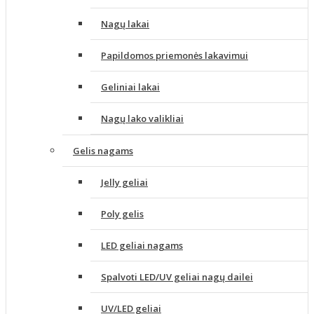
Nagų lakai
Papildomos priemonės lakavimui
Geliniai lakai
Nagų lako valikliai
Gelis nagams
Jelly geliai
Poly gelis
LED geliai nagams
Spalvoti LED/UV geliai nagų dailei
UV/LED geliai