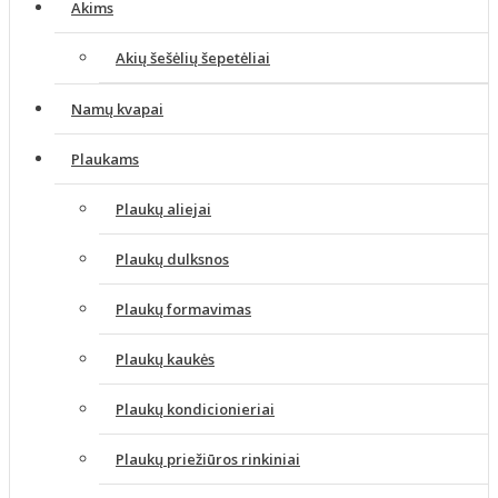
Akims
Akių šešėlių šepetėliai
Namų kvapai
Plaukams
Plaukų aliejai
Plaukų dulksnos
Plaukų formavimas
Plaukų kaukės
Plaukų kondicionieriai
Plaukų priežiūros rinkiniai