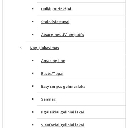
Dulkių surinkėjai
Stalo šviestuvai
Atsarginės UV lemputės
Nagų lakavimas
Amazing line
Bazės/Topai
Easy serijos geliniai lakai
Semilac
Ilgalaikiai geliniai lakai
Vienfaziai geliniai lakai