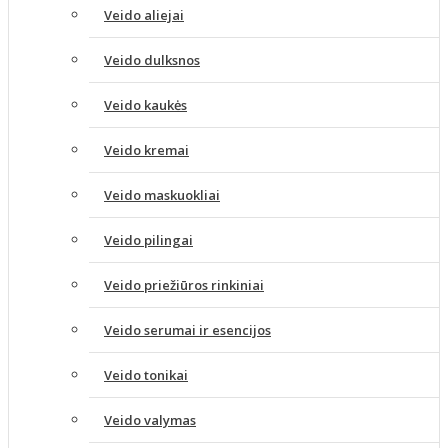
Veido aliejai
Veido dulksnos
Veido kaukės
Veido kremai
Veido maskuokliai
Veido pilingai
Veido priežiūros rinkiniai
Veido serumai ir esencijos
Veido tonikai
Veido valymas