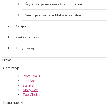
Švytėjimo priemonės / Highlighteriai
Veido prausikliai ir Makiažo valikliai
Akcijos
Žvakės namams
Rodyti viską
Filtras
Gamintojai
Royal Nails
Semilac
Staleks
Molly Lac
Top Choise
Kaina nuo iki