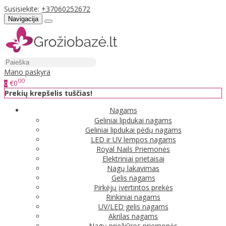
Susisiekite:
+37060252672
Navigacija
Mano paskyra
00
€0
0
Prekių krepšelis tuščias!
Nagams
Geliniai lipdukai nagams
Geliniai lipdukai pėdų nagams
LED ir UV lempos nagams
Royal Nails Priemonės
Elektriniai prietaisai
Nagų lakavimas
Gelis nagams
Pirkėjų įvertintos prekės
Rinkiniai nagams
UV/LED gelis nagams
Akrilas nagams
Nagų priežiūros priemonės