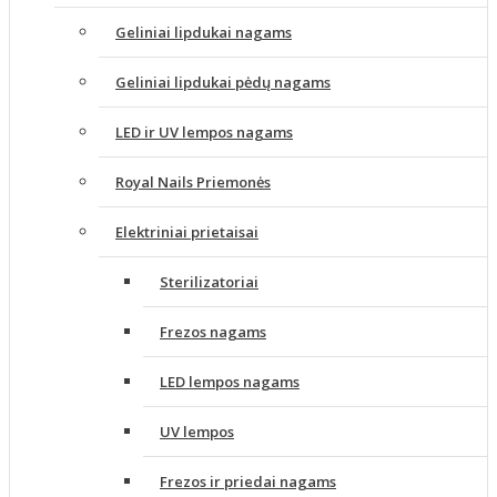
Geliniai lipdukai nagams
Geliniai lipdukai pėdų nagams
LED ir UV lempos nagams
Royal Nails Priemonės
Elektriniai prietaisai
Sterilizatoriai
Frezos nagams
LED lempos nagams
UV lempos
Frezos ir priedai nagams