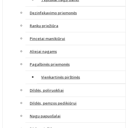
Dezinfekavimo priemonės
Rankų priežiūra
Pincetai manikiūrui
Aliejai nagams
Pagalbinės priemonės
Vienkartinės pirštinės
Dildės, poliruokliai
Dildės, pemzos pedikiūrui
Nagų papuošalai