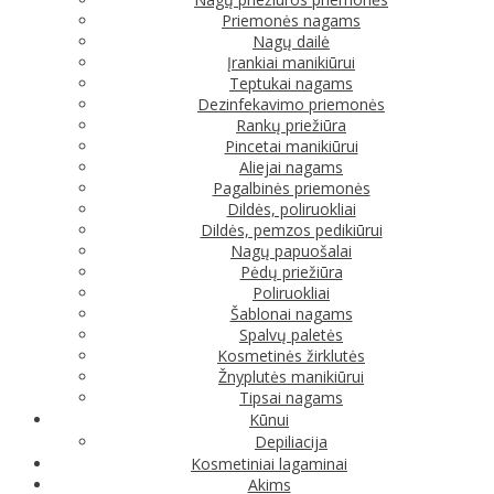
Priemonės nagams
Nagų dailė
Įrankiai manikiūrui
Teptukai nagams
Dezinfekavimo priemonės
Rankų priežiūra
Pincetai manikiūrui
Aliejai nagams
Pagalbinės priemonės
Dildės, poliruokliai
Dildės, pemzos pedikiūrui
Nagų papuošalai
Pėdų priežiūra
Poliruokliai
Šablonai nagams
Spalvų paletės
Kosmetinės žirklutės
Žnyplutės manikiūrui
Tipsai nagams
Kūnui
Depiliacija
Kosmetiniai lagaminai
Akims