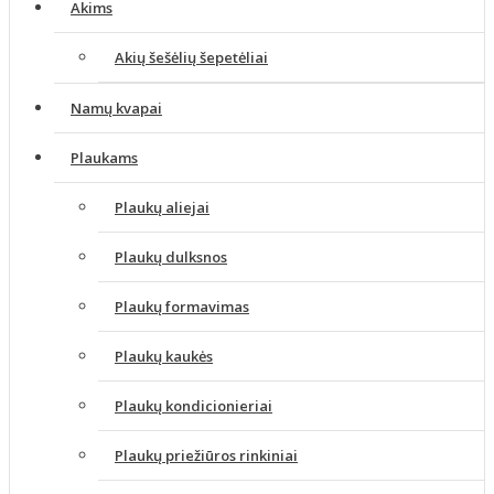
Akims
Akių šešėlių šepetėliai
Namų kvapai
Plaukams
Plaukų aliejai
Plaukų dulksnos
Plaukų formavimas
Plaukų kaukės
Plaukų kondicionieriai
Plaukų priežiūros rinkiniai