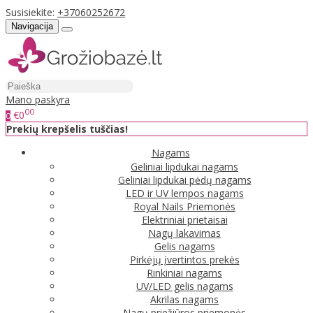
Susisiekite:
+37060252672
Navigacija
Mano paskyra
00
€0
0
Prekių krepšelis tuščias!
Nagams
Geliniai lipdukai nagams
Geliniai lipdukai pėdų nagams
LED ir UV lempos nagams
Royal Nails Priemonės
Elektriniai prietaisai
Nagų lakavimas
Gelis nagams
Pirkėjų įvertintos prekės
Rinkiniai nagams
UV/LED gelis nagams
Akrilas nagams
Nagų priežiūros priemonės