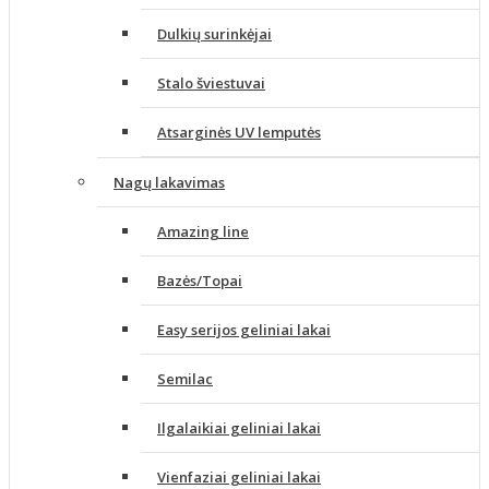
Dulkių surinkėjai
Stalo šviestuvai
Atsarginės UV lemputės
Nagų lakavimas
Amazing line
Bazės/Topai
Easy serijos geliniai lakai
Semilac
Ilgalaikiai geliniai lakai
Vienfaziai geliniai lakai