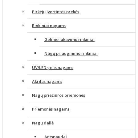
Pirkėjų įvertintos prekės
Rinkiniai nagams
Gelinio lakavimo rinkiniai
Nagų priauginimo rinkiniai
UV/LED gelis nagams
Akrilas nagams
Nagų priežiūros priemonės
Priemonės nagams
Nagų dailė
Antspaudai