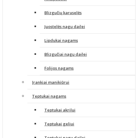
Blizgučių karuselės
Juostelės nagų dailei
Lipdukai nagams
Blizgučiai nagų dailei
Folijos nagams
Įrankiai manikiūrui
Teptukai nagams
Teptukai akrilui
Teptukai geliui
Teptukai nagų dailei