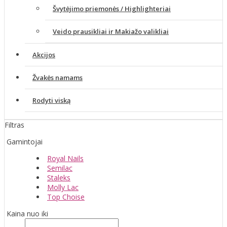
Švytėjimo priemonės / Highlighteriai
Veido prausikliai ir Makiažo valikliai
Akcijos
Žvakės namams
Rodyti viską
Filtras
Gamintojai
Royal Nails
Semilac
Staleks
Molly Lac
Top Choise
Kaina nuo iki