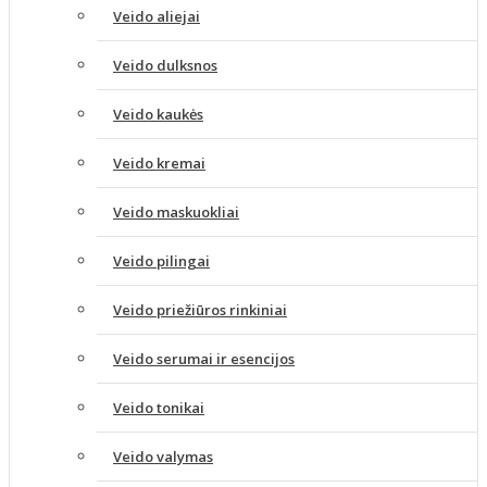
Veido aliejai
Veido dulksnos
Veido kaukės
Veido kremai
Veido maskuokliai
Veido pilingai
Veido priežiūros rinkiniai
Veido serumai ir esencijos
Veido tonikai
Veido valymas