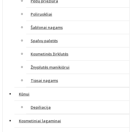
Pėdų priežiūra
Poliruokliai
Šablonai nagams
Spalvų paletės
Kosmetinės žirklutės
Žnyplutės manikiūrui
Tipsai nagams
Kūnui
Depiliacija
Kosmetiniai lagaminai