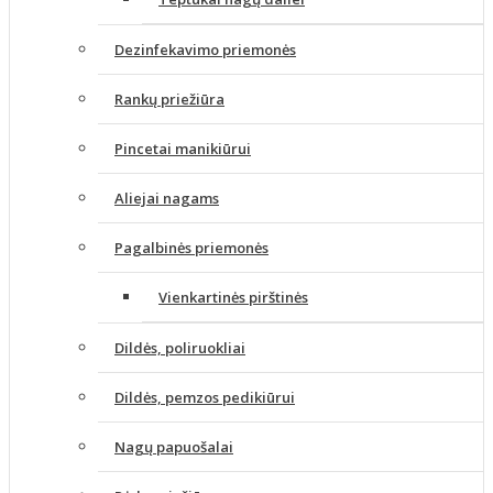
Dezinfekavimo priemonės
Rankų priežiūra
Pincetai manikiūrui
Aliejai nagams
Pagalbinės priemonės
Vienkartinės pirštinės
Dildės, poliruokliai
Dildės, pemzos pedikiūrui
Nagų papuošalai