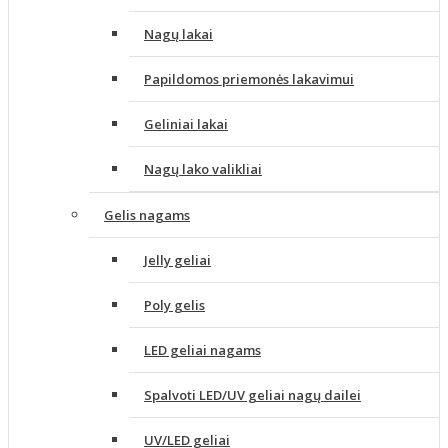
Nagų lakai
Papildomos priemonės lakavimui
Geliniai lakai
Nagų lako valikliai
Gelis nagams
Jelly geliai
Poly gelis
LED geliai nagams
Spalvoti LED/UV geliai nagų dailei
UV/LED geliai