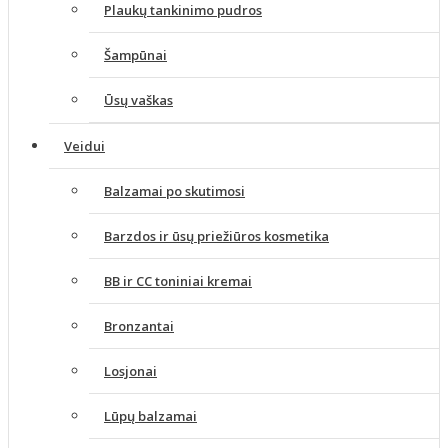
Plaukų tankinimo pudros
Šampūnai
Ūsų vaškas
Veidui
Balzamai po skutimosi
Barzdos ir ūsų priežiūros kosmetika
BB ir CC toniniai kremai
Bronzantai
Losjonai
Lūpų balzamai