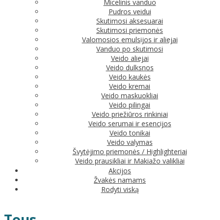
Micelinis vanduo
Pudros veidui
Skutimosi aksesuarai
Skutimosi priemonės
Valomosios emulsijos ir aliejai
Vanduo po skutimosi
Veido aliejai
Veido dulksnos
Veido kaukės
Veido kremai
Veido maskuokliai
Veido pilingai
Veido priežiūros rinkiniai
Veido serumai ir esencijos
Veido tonikai
Veido valymas
Švytėjimo priemonės / Highlighteriai
Veido prausikliai ir Makiažo valikliai
Akcijos
Žvakės namams
Rodyti viską
Tous