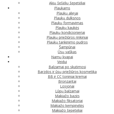
Akių šešėlių šepetėliai
Plaukams
Plaukų aliejai
Plaukų dulksnos
Plaukų formavimas
Plaukų kaukės
Plaukų kondicionieriai
Plaukų priežiūros rinkiniai
Plaukų tankinimo pudros
Šampūnai
Ūsų vaškas
Namų kvapai
Veidui
Balzamai po skutimosi
Barzdos ir ūsų priežiūros kosmetika
BB ir CC toniniai kremai
Bronzantai
Losjonai
Lūpų balzamai
Makiažo bazės
Makiažo fiksatoriai
Makiažo kempinėlės
Makiažo šepetėliai