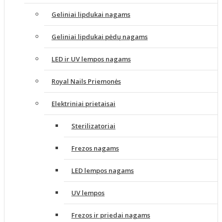
Geliniai lipdukai nagams
Geliniai lipdukai pėdų nagams
LED ir UV lempos nagams
Royal Nails Priemonės
Elektriniai prietaisai
Sterilizatoriai
Frezos nagams
LED lempos nagams
UV lempos
Frezos ir priedai nagams