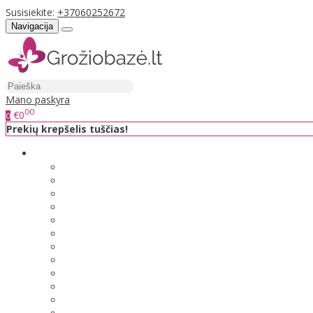
Susisiekite:
+37060252672
Navigacija
Mano paskyra
00
€0
0
Prekių krepšelis tuščias!