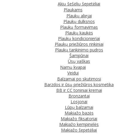
Akių šešėlių šepetėliai
Plaukams
Plaukų aliejai
Plaukų dulksnos
Plaukų formavimas
Plaukų kaukės
Plaukų kondicionieriai
Plaukų priežiūros rinkiniai
Plaukų tankinimo pudros
Šampūnai
Ūsų vaškas
Namų kvapai
Veidui
Balzamai po skutimosi
Barzdos ir ūsų priežiūros kosmetika
BB ir CC toniniai kremai
Bronzantai
Losjonai
Lūpų balzamai
Makiažo bazės
Makiažo fiksatoriai
Makiažo kempinėlės
Makiažo šepetėliai