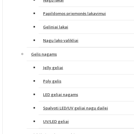
Nagų lakai
Papildomos priemonės lakavimui
Geliniai lakai
Nagų lako valikliai
Gelis nagams
Jelly geliai
Poly gelis
LED geliai nagams
Spalvoti LED/UV geliai nagų dailei
UV/LED geliai