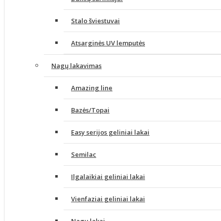
Stalo šviestuvai
Atsarginės UV lemputės
Nagų lakavimas
Amazing line
Bazės/Topai
Easy serijos geliniai lakai
Semilac
Ilgalaikiai geliniai lakai
Vienfaziai geliniai lakai