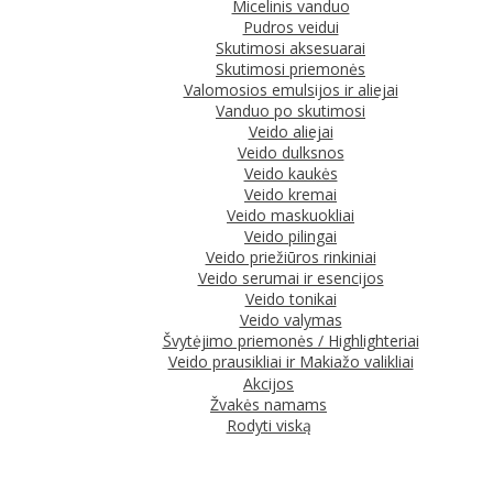
Micelinis vanduo
Pudros veidui
Skutimosi aksesuarai
Skutimosi priemonės
Valomosios emulsijos ir aliejai
Vanduo po skutimosi
Veido aliejai
Veido dulksnos
Veido kaukės
Veido kremai
Veido maskuokliai
Veido pilingai
Veido priežiūros rinkiniai
Veido serumai ir esencijos
Veido tonikai
Veido valymas
Švytėjimo priemonės / Highlighteriai
Veido prausikliai ir Makiažo valikliai
Akcijos
Žvakės namams
Rodyti viską