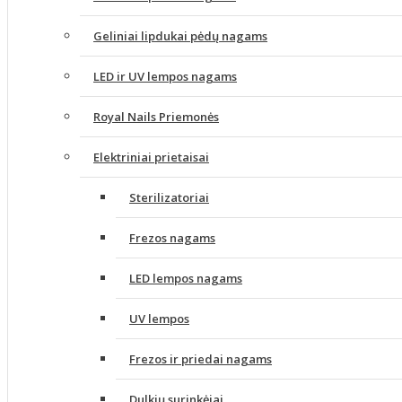
Geliniai lipdukai pėdų nagams
LED ir UV lempos nagams
Royal Nails Priemonės
Elektriniai prietaisai
Sterilizatoriai
Frezos nagams
LED lempos nagams
UV lempos
Frezos ir priedai nagams
Dulkių surinkėjai