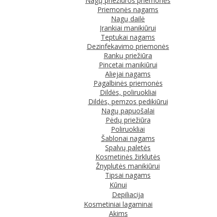
Nagų priežiūros priemonės
Priemonės nagams
Nagų dailė
Įrankiai manikiūrui
Teptukai nagams
Dezinfekavimo priemonės
Rankų priežiūra
Pincetai manikiūrui
Aliejai nagams
Pagalbinės priemonės
Dildės, poliruokliai
Dildės, pemzos pedikiūrui
Nagų papuošalai
Pėdų priežiūra
Poliruokliai
Šablonai nagams
Spalvų paletės
Kosmetinės žirklutės
Žnyplutės manikiūrui
Tipsai nagams
Kūnui
Depiliacija
Kosmetiniai lagaminai
Akims