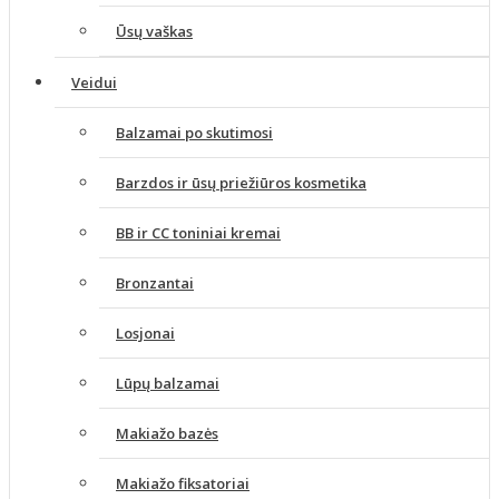
Ūsų vaškas
Veidui
Balzamai po skutimosi
Barzdos ir ūsų priežiūros kosmetika
BB ir CC toniniai kremai
Bronzantai
Losjonai
Lūpų balzamai
Makiažo bazės
Makiažo fiksatoriai