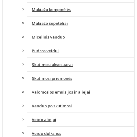
Makiažo kempinėlės
Makiažo šepetėliai
Micelinis vanduo
Pudros veidui
Skutimosi aksesuarai
Skutimosi priemonės
Valomosios emulsijos ir aliejai
Vanduo po skutimosi
Veido aliejai
Veido dulksnos