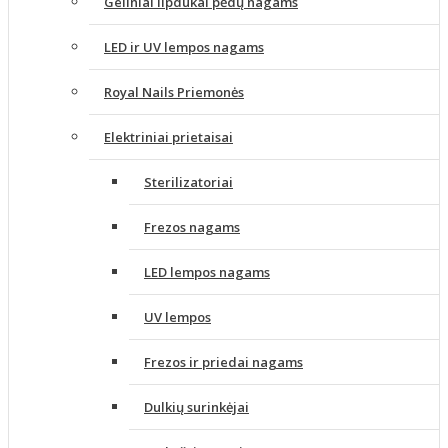
Geliniai lipdukai pėdų nagams
LED ir UV lempos nagams
Royal Nails Priemonės
Elektriniai prietaisai
Sterilizatoriai
Frezos nagams
LED lempos nagams
UV lempos
Frezos ir priedai nagams
Dulkių surinkėjai