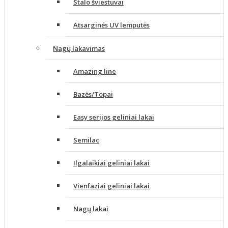
Stalo šviestuvai
Atsarginės UV lemputės
Nagų lakavimas
Amazing line
Bazės/Topai
Easy serijos geliniai lakai
Semilac
Ilgalaikiai geliniai lakai
Vienfaziai geliniai lakai
Nagų lakai