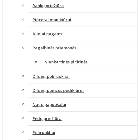
Rankų priežiūra
Pincetai manikiūrui
Aliejai nagams
Pagalbinės priemonės
Vienkartinės pirštinės
Dildės, poliruokliai
Dildės, pemzos pedikiūrui
Nagų papuošalai
Pėdų priežiūra
Poliruokliai