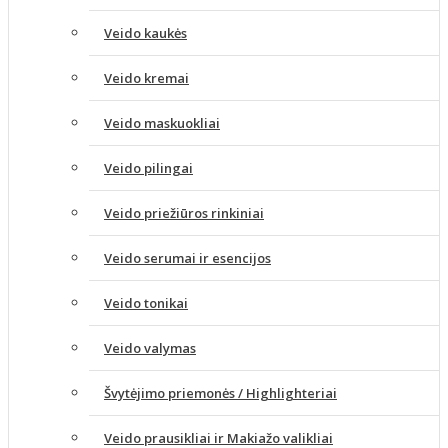
Veido kaukės
Veido kremai
Veido maskuokliai
Veido pilingai
Veido priežiūros rinkiniai
Veido serumai ir esencijos
Veido tonikai
Veido valymas
Švytėjimo priemonės / Highlighteriai
Veido prausikliai ir Makiažo valikliai