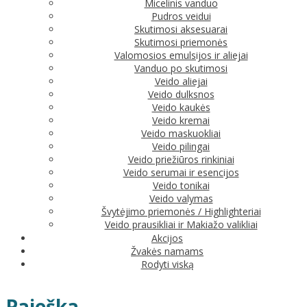
Micelinis vanduo
Pudros veidui
Skutimosi aksesuarai
Skutimosi priemonės
Valomosios emulsijos ir aliejai
Vanduo po skutimosi
Veido aliejai
Veido dulksnos
Veido kaukės
Veido kremai
Veido maskuokliai
Veido pilingai
Veido priežiūros rinkiniai
Veido serumai ir esencijos
Veido tonikai
Veido valymas
Švytėjimo priemonės / Highlighteriai
Veido prausikliai ir Makiažo valikliai
Akcijos
Žvakės namams
Rodyti viską
Paieška