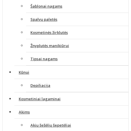
Šablonai nagams
Spalvų paletės
Kosmetinės žirklutės
Žnyplutės manikiūrui
Tipsai nagams
Kūnui
Depiliacija
Kosmetiniai lagaminai
Akims
Akių šešėlių šepetėliai