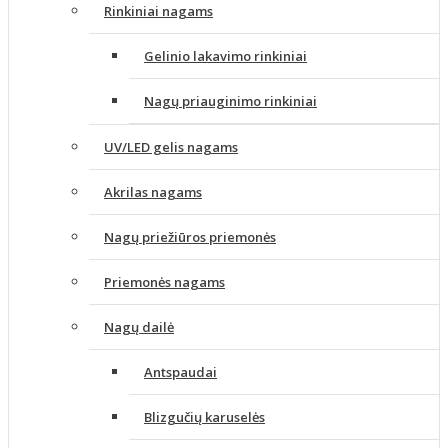
Rinkiniai nagams
Gelinio lakavimo rinkiniai
Nagų priauginimo rinkiniai
UV/LED gelis nagams
Akrilas nagams
Nagų priežiūros priemonės
Priemonės nagams
Nagų dailė
Antspaudai
Blizgučių karuselės