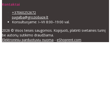
Kontaktai
+37060252672
pagalba@groziobaze.lt
Konsultuojame: I–VII 8:00–19:00 val.
2026 © Visos teisės saugomos. Kopijuoti, platinti svetainės turinį
be autorių sutikimo draudžiama.
Elektroninių parduotuvių nuoma
-
eShoprent.com