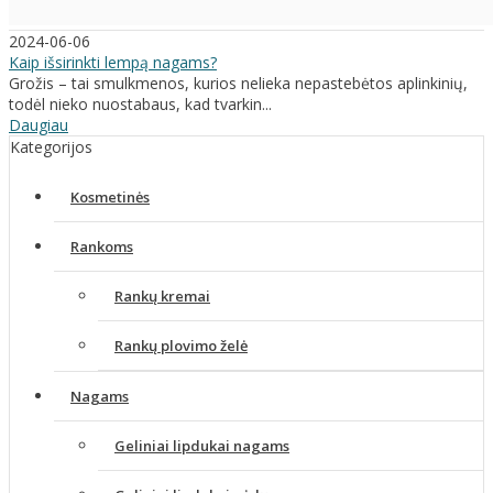
2024-06-06
Kaip išsirinkti lempą nagams?
Grožis – tai smulkmenos, kurios nelieka nepastebėtos aplinkinių,
todėl nieko nuostabaus, kad tvarkin...
Daugiau
Kategorijos
Kosmetinės
Rankoms
Rankų kremai
Rankų plovimo želė
Nagams
Geliniai lipdukai nagams