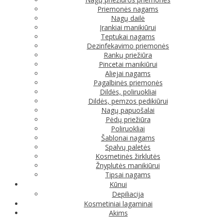
Priemonės nagams
Nagų dailė
Įrankiai manikiūrui
Teptukai nagams
Dezinfekavimo priemonės
Rankų priežiūra
Pincetai manikiūrui
Aliejai nagams
Pagalbinės priemonės
Dildės, poliruokliai
Dildės, pemzos pedikiūrui
Nagų papuošalai
Pėdų priežiūra
Poliruokliai
Šablonai nagams
Spalvų paletės
Kosmetinės žirklutės
Žnyplutės manikiūrui
Tipsai nagams
Kūnui
Depiliacija
Kosmetiniai lagaminai
Akims