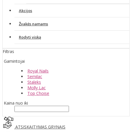
Akcijos
Žvakės namams
Rodyti viską
Filtras
Gamintojai
Royal Nails
Semilac
Staleks
Molly Lac
Top Choise
Kaina nuo iki
ATSISKAITYMAS GRYNAIS