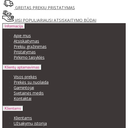
GREITAS PREKIŲ PRISTATYMAS
VISI POPULIARIAUSI ATSISKAITYMO BŪDAI
Informacija
Apie mus
Atsiskaitymas
Prekių grąžinimas
Pristatymas
Pirkimo taisyklės
Klientų aptarnavimas
Visos prekės
Prekės su nuolaida
Gamintojai
Svetainės medis
Kontaktai
Klientams
Klientams
Užsakymų istorija