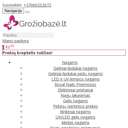
Susisiekite:
+37060252672
Navigacija
Mano paskyra
00
€0
0
Prekių krepšelis tuščias!
Nagams
Geliniai lipdukai nagams
Geliniai lipdukai pėdų nagams
LED ir UV lempos nagams
Royal Nails Priemonės
Elektriniai prietaisai
Nagų lakavimas
Gelis nagams
Pirkėjų įvertintos prekės
Rinkiniai nagams
UV/LED gelis nagams
Akrilas nagams
Nagų priežiūros priemonės