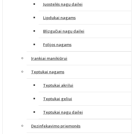
Juostelės nagų dailei
Lipdukai nagams
Blizgučiai nagų dailei
Folijos nagams
Įrankiai manikiūrui
Teptukai nagams
Teptukai akrilui
Teptukai geliui
Teptukai nagų dailei
Dezinfekavimo priemonės