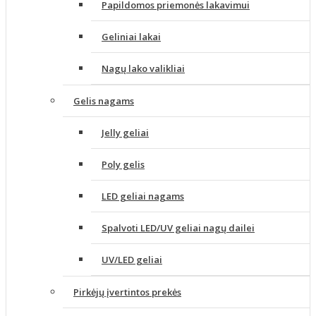
Papildomos priemonės lakavimui
Geliniai lakai
Nagų lako valikliai
Gelis nagams
Jelly geliai
Poly gelis
LED geliai nagams
Spalvoti LED/UV geliai nagų dailei
UV/LED geliai
Pirkėjų įvertintos prekės