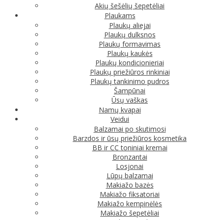
Akių šešėlių šepetėliai
Plaukams
Plaukų aliejai
Plaukų dulksnos
Plaukų formavimas
Plaukų kaukės
Plaukų kondicionieriai
Plaukų priežiūros rinkiniai
Plaukų tankinimo pudros
Šampūnai
Ūsų vaškas
Namų kvapai
Veidui
Balzamai po skutimosi
Barzdos ir ūsų priežiūros kosmetika
BB ir CC toniniai kremai
Bronzantai
Losjonai
Lūpų balzamai
Makiažo bazės
Makiažo fiksatoriai
Makiažo kempinėlės
Makiažo šepetėliai