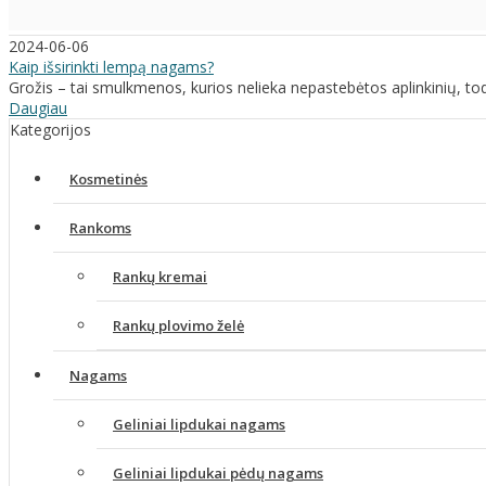
2024-06-06
Kaip išsirinkti lempą nagams?
Grožis – tai smulkmenos, kurios nelieka nepastebėtos aplinkinių, tod
Daugiau
Kategorijos
Kosmetinės
Rankoms
Rankų kremai
Rankų plovimo želė
Nagams
Geliniai lipdukai nagams
Geliniai lipdukai pėdų nagams