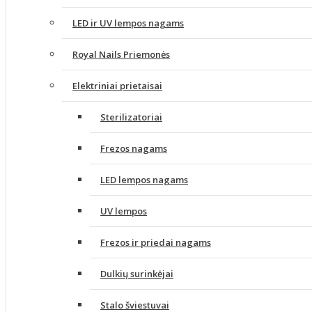
LED ir UV lempos nagams
Royal Nails Priemonės
Elektriniai prietaisai
Sterilizatoriai
Frezos nagams
LED lempos nagams
UV lempos
Frezos ir priedai nagams
Dulkių surinkėjai
Stalo šviestuvai