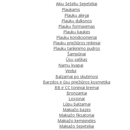
Akių šešėlių šepetėliai
Plaukams
Plaukų aliejai
Plaukų dulksnos
Plaukų formavimas
Plaukų kaukės
Plaukų kondicionieriai
Plaukų priežiūros rinkiniai
Plaukų tankinimo pudros
Šampūnai
Ūsų vaškas
Namų kvapai
Veidui
Balzamai po skutimosi
Barzdos ir ūsų priežiūros kosmetika
BB ir CC toniniai kremai
Bronzantai
Losjonai
Lūpų balzamai
Makiažo bazės
Makiažo fiksatoriai
Makiažo kempinėlės
Makiažo šepetėliai