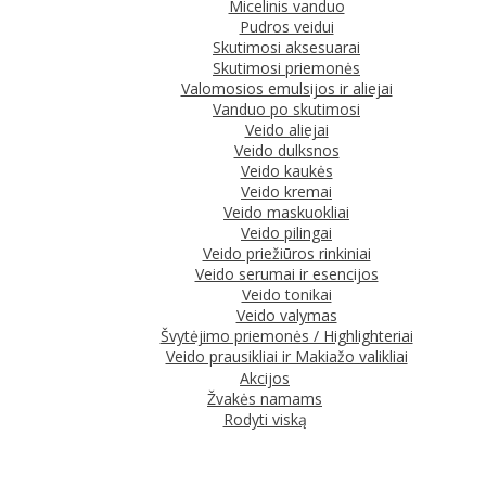
Micelinis vanduo
Pudros veidui
Skutimosi aksesuarai
Skutimosi priemonės
Valomosios emulsijos ir aliejai
Vanduo po skutimosi
Veido aliejai
Veido dulksnos
Veido kaukės
Veido kremai
Veido maskuokliai
Veido pilingai
Veido priežiūros rinkiniai
Veido serumai ir esencijos
Veido tonikai
Veido valymas
Švytėjimo priemonės / Highlighteriai
Veido prausikliai ir Makiažo valikliai
Akcijos
Žvakės namams
Rodyti viską