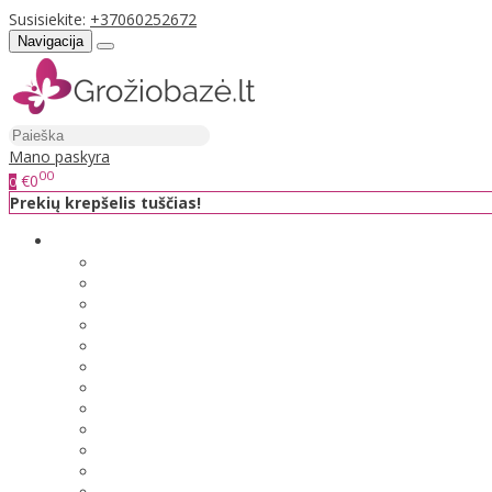
Susisiekite:
+37060252672
Navigacija
Mano paskyra
00
€0
0
Prekių krepšelis tuščias!