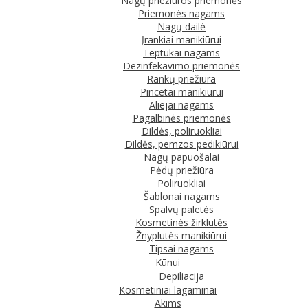
Nagų priežiūros priemonės
Priemonės nagams
Nagų dailė
Įrankiai manikiūrui
Teptukai nagams
Dezinfekavimo priemonės
Rankų priežiūra
Pincetai manikiūrui
Aliejai nagams
Pagalbinės priemonės
Dildės, poliruokliai
Dildės, pemzos pedikiūrui
Nagų papuošalai
Pėdų priežiūra
Poliruokliai
Šablonai nagams
Spalvų paletės
Kosmetinės žirklutės
Žnyplutės manikiūrui
Tipsai nagams
Kūnui
Depiliacija
Kosmetiniai lagaminai
Akims