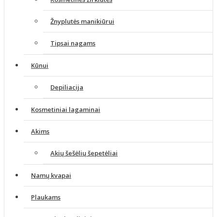
Žnyplutės manikiūrui
Tipsai nagams
Kūnui
Depiliacija
Kosmetiniai lagaminai
Akims
Akių šešėlių šepetėliai
Namų kvapai
Plaukams