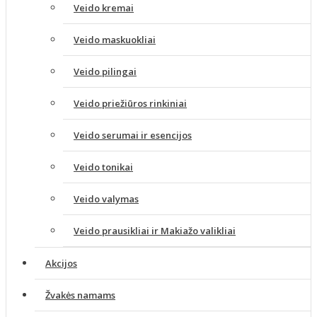
Veido kremai
Veido maskuokliai
Veido pilingai
Veido priežiūros rinkiniai
Veido serumai ir esencijos
Veido tonikai
Veido valymas
Veido prausikliai ir Makiažo valikliai
Akcijos
Žvakės namams