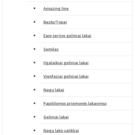
Amazing line
Bazės/Topai
Easy serijos geliniai lakai
Semilac
Ilgalaikiai geliniai lakai
Vienfaziai geliniai lakai
Nagų lakai
Papildomos priemonės lakavimui
Geliniai lakai
Nagų lako valikliai