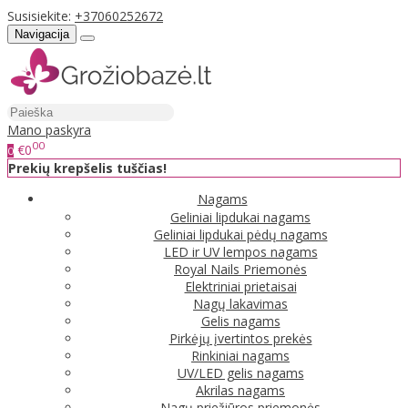
Susisiekite:
+37060252672
Navigacija
Mano paskyra
00
€0
0
Prekių krepšelis tuščias!
Nagams
Geliniai lipdukai nagams
Geliniai lipdukai pėdų nagams
LED ir UV lempos nagams
Royal Nails Priemonės
Elektriniai prietaisai
Nagų lakavimas
Gelis nagams
Pirkėjų įvertintos prekės
Rinkiniai nagams
UV/LED gelis nagams
Akrilas nagams
Nagų priežiūros priemonės