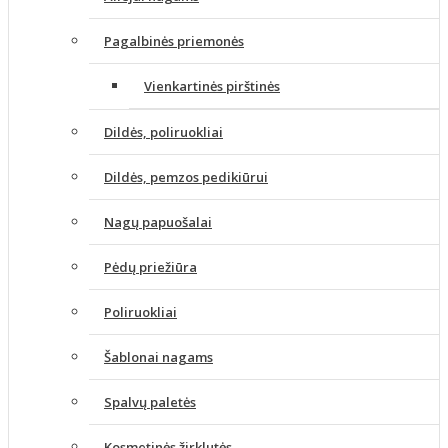
Pagalbinės priemonės
Vienkartinės pirštinės
Dildės, poliruokliai
Dildės, pemzos pedikiūrui
Nagų papuošalai
Pėdų priežiūra
Poliruokliai
Šablonai nagams
Spalvų paletės
Kosmetinės žirklutės