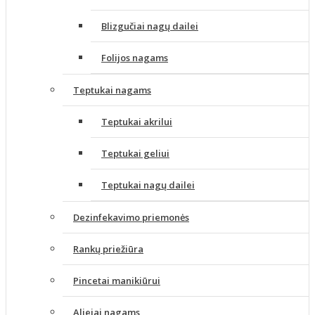
Blizgučiai nagų dailei
Folijos nagams
Teptukai nagams
Teptukai akrilui
Teptukai geliui
Teptukai nagų dailei
Dezinfekavimo priemonės
Rankų priežiūra
Pincetai manikiūrui
Aliejai nagams