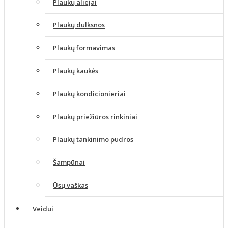
Plaukų aliejai
Plaukų dulksnos
Plaukų formavimas
Plaukų kaukės
Plaukų kondicionieriai
Plaukų priežiūros rinkiniai
Plaukų tankinimo pudros
Šampūnai
Ūsų vaškas
Veidui