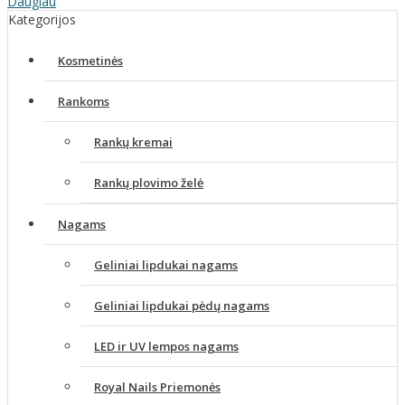
Daugiau
Kategorijos
Kosmetinės
Rankoms
Rankų kremai
Rankų plovimo želė
Nagams
Geliniai lipdukai nagams
Geliniai lipdukai pėdų nagams
LED ir UV lempos nagams
Royal Nails Priemonės