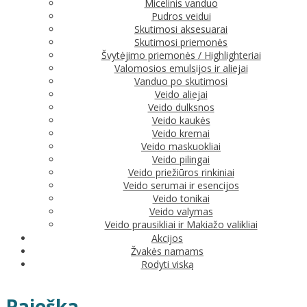
Micelinis vanduo
Pudros veidui
Skutimosi aksesuarai
Skutimosi priemonės
Švytėjimo priemonės / Highlighteriai
Valomosios emulsijos ir aliejai
Vanduo po skutimosi
Veido aliejai
Veido dulksnos
Veido kaukės
Veido kremai
Veido maskuokliai
Veido pilingai
Veido priežiūros rinkiniai
Veido serumai ir esencijos
Veido tonikai
Veido valymas
Veido prausikliai ir Makiažo valikliai
Akcijos
Žvakės namams
Rodyti viską
Paieška