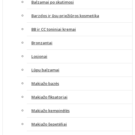
Balzamai po skutimosi
Barzdos ir ūsų priežiūros kosmetika
BB ir CC toniniai kremai
Bronzantai
Losjonai
Lūpų balzamai
Makiažo bazės
Makiažo fiksatoriai
Makiažo kempinėlės
Makiažo šepetėliai