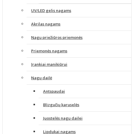
UV/LED gelis nagams
Akrilas nagams
Nagų priežiūros priemonės
Priemonės nagams
Įrankiai manikiūrui
Nagų dailė
Antspaudai
Blizgučių karuselės
Juostelės nagų dailei
Lipdukai nagams