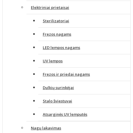
Elektriniai prietaisai
Sterilizatoriai
Frezos nagams
LED lempos nagams
UV lempos
Frezos ir priedai nagams
Dulkių surinkėjai
Stalo šviestuvai
Atsarginės UV lemputės
Nagų lakavimas