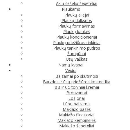
Akių šešėlių šepetėliai
Plaukams
Plaukų aliejai
Plaukų dulksnos
Plaukų formavimas
Plaukų kaukės
Plaukų kondicionieriai
Plaukų priežiūros rinkiniai
Plaukų tankinimo pudros
Šampūnai
Ūsų vaškas
Namų kvapai
Veidui
Balzamai po skutimosi
Barzdos ir ūsų priežiūros kosmetika
BB ir CC toniniai kremai
Bronzantai
Losjonai
Lūpų balzamai
Makiažo bazės
Makiažo fiksatoriai
Makiažo kempinėlės
Makiažo šepetėliai