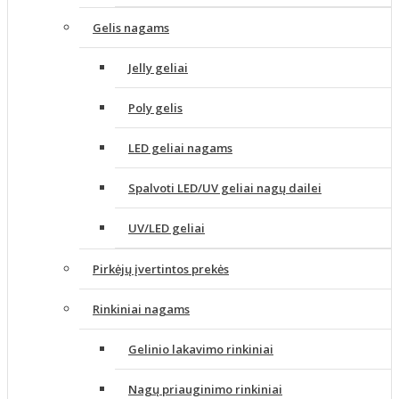
Gelis nagams
Jelly geliai
Poly gelis
LED geliai nagams
Spalvoti LED/UV geliai nagų dailei
UV/LED geliai
Pirkėjų įvertintos prekės
Rinkiniai nagams
Gelinio lakavimo rinkiniai
Nagų priauginimo rinkiniai