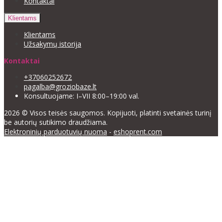
Kontaktai
Klientams
Klientams
Užsakymų istorija
Kontaktai
+37060252672
pagalba@groziobaze.lt
Konsultuojame: I–VII 8:00–19:00 val.
2026 © Visos teisės saugomos. Kopijuoti, platinti svetainės turinį
be autorių sutikimo draudžiama.
Elektroninių parduotuvių nuoma
-
eshoprent.com