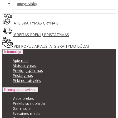
Rodyti viską
ATSISKAITYMAS GRYNAIS
GREITAS PREKIŲ PRISTATYMAS
VISI POPULIARIAUSI ATSISKAITYMO BŪDAI
Informacija
Apie mus
Atsiskaitymas
Prekių grąžinimas
Pristatymas
Pirkimo taisyklės
Klientų aptarnavimas
Visos prekės
Prekės su nuolaida
Gamintojai
Svetainės medis