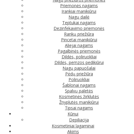
Priemonės nagams
Įrankiai manikiūrui
Nagų dailė
Teptukai nagams
Dezinfekavimo priemonės
Rankų priežiūra
Pincetai manikiūrui
Aliejai nagams
Pagalbinės priemonės
Dildės, poliruokliai
Dildės, pemzos pedikiūrui
Nagų papuošalai
Pėdų priežiūra
Poliruokliai
Šablonai nagams
Spalvų paletės
Kosmetinės žirklutės
Žnyplutės manikiūrui
Tipsai nagams
Kūnui
Depiliacija
Kosmetiniai lagaminai
Akims