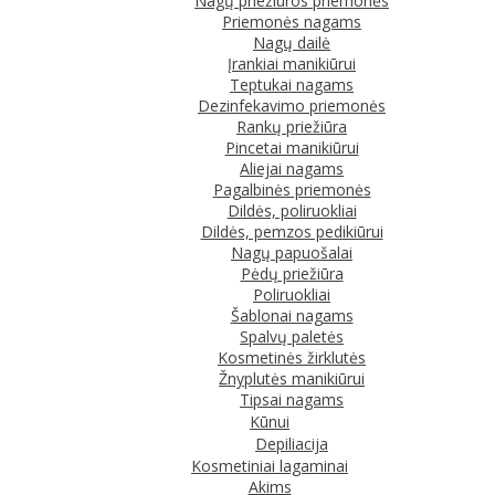
Nagų priežiūros priemonės
Priemonės nagams
Nagų dailė
Įrankiai manikiūrui
Teptukai nagams
Dezinfekavimo priemonės
Rankų priežiūra
Pincetai manikiūrui
Aliejai nagams
Pagalbinės priemonės
Dildės, poliruokliai
Dildės, pemzos pedikiūrui
Nagų papuošalai
Pėdų priežiūra
Poliruokliai
Šablonai nagams
Spalvų paletės
Kosmetinės žirklutės
Žnyplutės manikiūrui
Tipsai nagams
Kūnui
Depiliacija
Kosmetiniai lagaminai
Akims