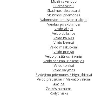
Micelinis vanduo
Pudros veidui
Skutimosi aksesuarai
Skutimosi priemonės
Valomosios emulsijos ir aliejai
Vanduo po skutimosi
Veido aliejai
Veido dulksnos
Veido kaukės
Veido kremai
Veido maskuokliai
Veido pilingai
Veido priežiūros rinkiniai
Veido serumai ir esencijos
Veido tonikai
Veido valymas
Švytėjimo priemonės / Highlighteriai
Veido prausikliai ir Makiažo valikliai
Akcijos
Žvakės namams
Rodyti viską