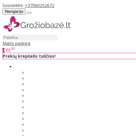
Susisiekite:
+37060252672
Navigacija
Mano paskyra
00
€0
0
Prekių krepšelis tuščias!