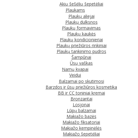
Akių šešėlių šepetėliai
Plaukams
Plaukų aliejai
Plaukų dulksnos
Plaukų formavimas
Plaukų kaukės
Plaukų kondicionieriai
Plaukų priežiūros rinkiniai
Plaukų tankinimo pudros
Šampūnai
Ūsų vaškas
Namų kvapai
Veidui
Balzamai po skutimosi
Barzdos ir ūsų priežiūros kosmetika
BB ir CC toniniai kremai
Bronzantai
Losjonai
Lūpų balzamai
Makiažo bazės
Makiažo fiksatoriai
Makiažo kempinėlės
Makiažo šepetėliai