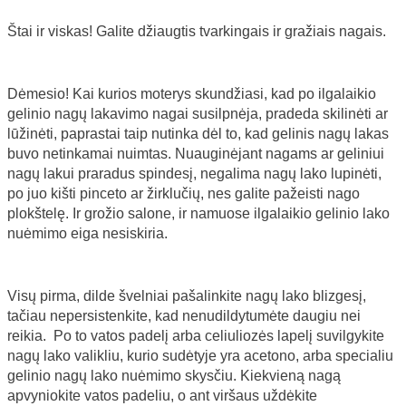
Štai ir viskas! Galite džiaugtis tvarkingais ir gražiais nagais.
Dėmesio! Kai kurios moterys skundžiasi, kad po ilgalaikio
gelinio nagų lakavimo nagai susilpnėja, pradeda skilinėti ar
lūžinėti, paprastai taip nutinka dėl to, kad gelinis nagų lakas
buvo netinkamai nuimtas. Nuauginėjant nagams ar geliniui
nagų lakui praradus spindesį, negalima nagų lako lupinėti,
po juo kišti pinceto ar žirklučių, nes galite pažeisti nago
plokštelę. Ir grožio salone, ir namuose ilgalaikio gelinio lako
nuėmimo eiga nesiskiria.
Visų pirma, dilde švelniai pašalinkite nagų lako blizgesį,
tačiau nepersistenkite, kad nenudildytumėte daugiu nei
reikia. Po to vatos padelį arba celiuliozės lapelį suvilgykite
nagų lako valikliu, kurio sudėtyje yra acetono, arba specialiu
gelinio nagų lako nuėmimo skysčiu. Kiekvieną nagą
apvyniokite vatos padeliu, o ant viršaus uždėkite