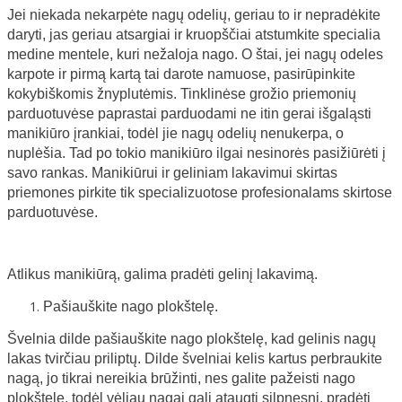
Jei niekada nekarpėte nagų odelių, geriau to ir nepradėkite
daryti, jas geriau atsargiai ir kruopščiai atstumkite specialia
medine mentele, kuri nežaloja nago. O štai, jei nagų odeles
karpote ir pirmą kartą tai darote namuose, pasirūpinkite
kokybiškomis žnyplutėmis. Tinklinėse grožio priemonių
parduotuvėse paprastai parduodami ne itin gerai išgaląsti
manikiūro įrankiai, todėl jie nagų odelių nenukerpa, o
nuplėšia. Tad po tokio manikiūro ilgai nesinorės pasižiūrėti į
savo rankas. Manikiūrui ir geliniam lakavimui skirtas
priemones pirkite tik specializuotose profesionalams skirtose
parduotuvėse.
Atlikus manikiūrą, galima pradėti gelinį lakavimą.
Pašiauškite nago plokštelę.
Švelnia dilde pašiauškite nago plokštelę, kad gelinis nagų
lakas tvirčiau priliptų. Dilde švelniai kelis kartus perbraukite
nagą, jo tikrai nereikia brūžinti, nes galite pažeisti nago
plokštelę, todėl vėliau nagai gali ataugti silpnesni, pradėti