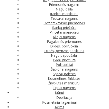
Priemonės nagams
Nagų dailė
Įrankiai manikiūrui
Teptukai nagams
Dezinfekavimo priemonės
Rankų priežiūra
Pincetai manikiūrui
Aliejai nagams
Pagalbinės priemonės
Dildės, poliruokliai
Dildės, pemzos pedikiūrui
Nagų papuošalai
Pėdų priežiūra
Poliruokliai
Šablonai nagams
Spalvų paletės
Kosmetinės žirklutės
Žnyplutės manikiūrui
Tipsai nagams
Kūnui
Depiliacija
Kosmetiniai lagaminai
Akims