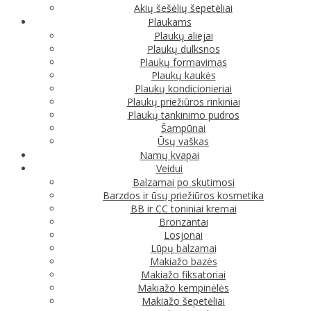
Akių šešėlių šepetėliai
Plaukams
Plaukų aliejai
Plaukų dulksnos
Plaukų formavimas
Plaukų kaukės
Plaukų kondicionieriai
Plaukų priežiūros rinkiniai
Plaukų tankinimo pudros
Šampūnai
Ūsų vaškas
Namų kvapai
Veidui
Balzamai po skutimosi
Barzdos ir ūsų priežiūros kosmetika
BB ir CC toniniai kremai
Bronzantai
Losjonai
Lūpų balzamai
Makiažo bazės
Makiažo fiksatoriai
Makiažo kempinėlės
Makiažo šepetėliai