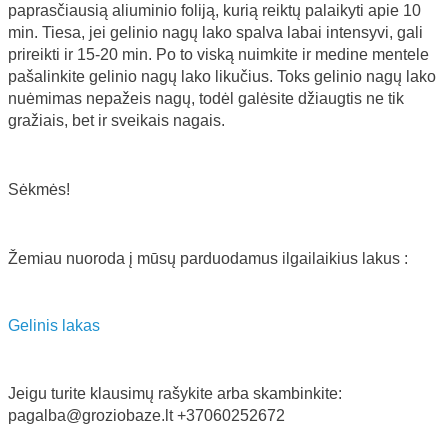
paprasčiausią aliuminio foliją, kurią reiktų palaikyti apie 10
min. Tiesa, jei gelinio nagų lako spalva labai intensyvi, gali
prireikti ir 15-20 min. Po to viską nuimkite ir medine mentele
pašalinkite gelinio nagų lako likučius. Toks gelinio nagų lako
nuėmimas nepažeis nagų, todėl galėsite džiaugtis ne tik
gražiais, bet ir sveikais nagais.
Sėkmės!
Žemiau nuoroda į mūsų parduodamus ilgailaikius lakus :
Gelinis lakas
Jeigu turite klausimų rašykite arba skambinkite:
pagalba@groziobaze.lt +37060252672