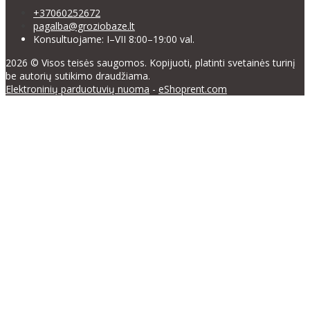
+37060252672
pagalba@groziobaze.lt
Konsultuojame: I–VII 8:00–19:00 val.
2026 © Visos teisės saugomos. Kopijuoti, platinti svetainės turinį
be autorių sutikimo draudžiama.
Elektroninių parduotuvių nuoma
-
eShoprent.com