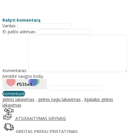
Rašyti komentarą
Vardas:
El. pašto adresas:
Komentaras:
Įveskite saugos kodą:
Komentuoti
gelinis lakavimas
,
gelinis nagu lakavimas
,
ilgalaikis gelinis
lakavimas
ATSISKAITYMAS GRYNAIS
GREITAS PREKIŲ PRISTATYMAS