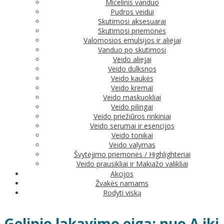
Micelinis vanduo
Pudros veidui
Skutimosi aksesuarai
Skutimosi priemonės
Valomosios emulsijos ir aliejai
Vanduo po skutimosi
Veido aliejai
Veido dulksnos
Veido kaukės
Veido kremai
Veido maskuokliai
Veido pilingai
Veido priežiūros rinkiniai
Veido serumai ir esencijos
Veido tonikai
Veido valymas
Švytėjimo priemonės / Highlighteriai
Veido prausikliai ir Makiažo valikliai
Akcijos
Žvakės namams
Rodyti viską
Gelinio lakavimo eiga: nuo A iki