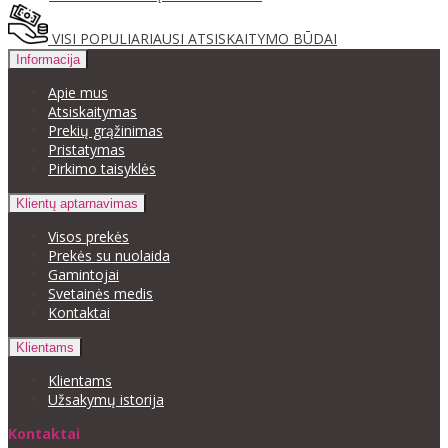
VISI POPULIARIAUSI ATSISKAITYMO BŪDAI
Informacija
Apie mus
Atsiskaitymas
Prekių grąžinimas
Pristatymas
Pirkimo taisyklės
Klientų aptarnavimas
Visos prekės
Prekės su nuolaida
Gamintojai
Svetainės medis
Kontaktai
Klientams
Klientams
Užsakymų istorija
Kontaktai