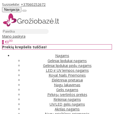
Susisiekite:
+37060252672
Navigacija
Mano paskyra
00
€0
0
Prekių krepšelis tuščias!
Nagams
Geliniai lipdukai nagams
Geliniai lipdukai pėdų nagams
LED ir UV lempos nagams
Royal Nails Priemonės
Elektriniai prietaisai
Nagų lakavimas
Gelis nagams
Pirkėjų įvertintos prekės
Rinkiniai nagams
UV/LED gelis nagams
Akrilas nagams
Nagų priežiūros priemonės