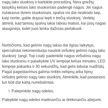
nagų lako sluoksnį ir kartokite procedūrą. Nėra griežtų
taisyklių keliais lako sluoksniais padengti nagus. Jei nagus
nulakavus dviem sluoksniais, spalva vis dar neatrodo taip,
kaip norite, galite drąsiai tepti ir trečią sluoksnį. Vertėtų
atminti, kad tamsių spalvų lakai labiau matosi, kai jūsų nagas
atauginėja, todėl juos tenka dažniau perlakuoti.
Norinčioms, kad gelinis nagų lakas dar ilgiau laikytųsi,
specialistai rekomenduoja naudoti viršutinį gelinio nagų lako
sluoksnį (angl. Top coat): padenkite nagus viršutiniu nagų
lako sluoksniu ir palaikykite UV lempoje kelias minutes, LED
lempoje pakanka ir 30 sekundžių, kad gelis tobulai nudžiūtų.
Pagal pageidavimus galima rinktis nelipnų arba lipnų
viršutinį gelinio nagų lako sluoksnį. Atminkite, kad pastarasis
turi būti dar kartą nuriebalintas.
Palepinkite nagų odeles.
Patepkite nagų odeles maitinančiu ar drėkinančiu aliejumi.