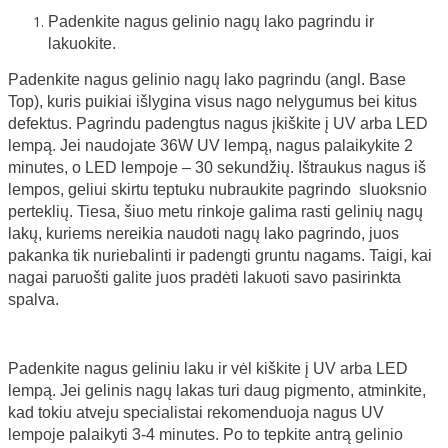
Padenkite nagus gelinio nagų lako pagrindu ir
lakuokite.
Padenkite nagus gelinio nagų lako pagrindu (angl. Base
Top), kuris puikiai išlygina visus nago nelygumus bei kitus
defektus. Pagrindu padengtus nagus įkiškite į UV arba LED
lempą. Jei naudojate 36W UV lempą, nagus palaikykite 2
minutes, o LED lempoje – 30 sekundžių. Ištraukus nagus iš
lempos, geliui skirtu teptuku nubraukite pagrindo sluoksnio
perteklių. Tiesa, šiuo metu rinkoje galima rasti gelinių nagų
lakų, kuriems nereikia naudoti nagų lako pagrindo, juos
pakanka tik nuriebalinti ir padengti gruntu nagams. Taigi, kai
nagai paruošti galite juos pradėti lakuoti savo pasirinkta
spalva.
Padenkite nagus geliniu laku ir vėl kiškite į UV arba LED
lempą. Jei gelinis nagų lakas turi daug pigmento, atminkite,
kad tokiu atveju specialistai rekomenduoja nagus UV
lempoje palaikyti 3-4 minutes. Po to tepkite antrą gelinio