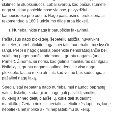
skilinėti ar sluoksniuotis. Labai svarbu, kad pašiauštumėte
nagą sunkiau pasiekiamose vietose, pavyzdžiui,
kampučiuose prie odelių. Nago pašiaušimui profesionalai
rekomenduoja 180 šiurkštumo dildę arba blokelį.
Nuriebalinkite nagą ir paruoškite lakavimui.
Pašiaušus nago plokštelę, šepetėliu atidžiai nuvalykite
dulkeles, nuriebalinkite nagą specialiu nuriebalinimo skysčiu
(angl. Prep) ir nago galiuką padenkite nehidratuojančia bei
sukibimą pagerinančia priemone – gruntu nagams (angl.
Primer). Žinoma, jei norisi, kad gelinis manikiūras dar ilgiau
išsilaikytų, gruntu nagams galima dengti ir visą nago
plokštelę, tačiau reiktų atminti, kad vėliau bus sudėtingiau
pašalinti nagų laką.
Specialistai nepataria nago nuriebalimui naudoti paprastų
vatos diskelių, kadangi ant nago gali pasilikti smulkių
dulkelių ar nedidelių plaušelių, kurie gali sugadinti
manikiūrą. Geriau rinktis specialius celiuliozės lapelius, kurie
nepalieka net ir plika akimi nepastebimu dulkelių.