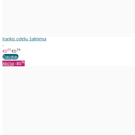
Įrankis odelių šalinimui
..
01
39
€0
€0
Daugiau
%
Akcija
-80