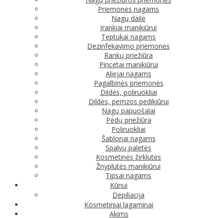
Priemonės nagams
Nagų dailė
Įrankiai manikiūrui
Teptukai nagams
Dezinfekavimo priemonės
Rankų priežiūra
Pincetai manikiūrui
Aliejai nagams
Pagalbinės priemonės
Dildės, poliruokliai
Dildės, pemzos pedikiūrui
Nagų papuošalai
Pėdų priežiūra
Poliruokliai
Šablonai nagams
Spalvų paletės
Kosmetinės žirklutės
Žnyplutės manikiūrui
Tipsai nagams
Kūnui
Depiliacija
Kosmetiniai lagaminai
Akims