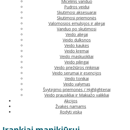
Micelinis vanduo
Pudros veidui
Skutimosi aksesuarai
Skutimosi priemonės
Valomosios emulsijos ir aliejai
Vanduo po skutimosi
Veido aliejai
Veido dulksnos
Veido kaukės
Veido kremai
Veido maskuokliai
Veido pilingai
Veido priežiūros rinkiniai
Veido serumai ir esencijos
Veido tonikai
Veido valymas
Švytėjimo priemonės / Highlighteriai
Veido prausikliai ir Makiažo valikliai
Akcijos
Žvakės namams
Rodyti viską
Įrankiai manikiūrui