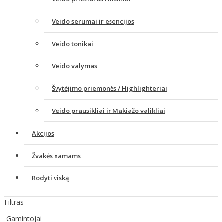
Veido serumai ir esencijos
Veido tonikai
Veido valymas
Švytėjimo priemonės / Highlighteriai
Veido prausikliai ir Makiažo valikliai
Akcijos
Žvakės namams
Rodyti viską
Filtras
Gamintojai