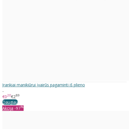
Įrankiai manikiūrui įvairūs pagaminti iš plieno
..
20
89
€0
€2
Daugiau
%
Akcija
-97