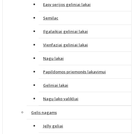
Easy serijos geliniai lakai
Semilac
Ilgalaikiai geliniai lakai
Vienfaziai geliniai lakai
Nagų lakai
Papildomos priemonės lakavimui
Geliniai lakai
Nagų lako valikliai
Gelis nagams
Jelly geliai