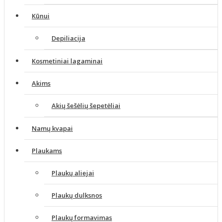
Kūnui
Depiliacija
Kosmetiniai lagaminai
Akims
Akių šešėlių šepetėliai
Namų kvapai
Plaukams
Plaukų aliejai
Plaukų dulksnos
Plaukų formavimas