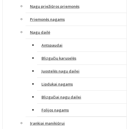
Nagų priežiūros priemonės
Priemonės nagams
Nagų dailė
Antspaudai
Blizgučių karuselės
Juostelės nagų dailei
Lipdukai nagams
Blizgučiai nagų dailei
Folijos nagams
Įrankiai manikiūrui