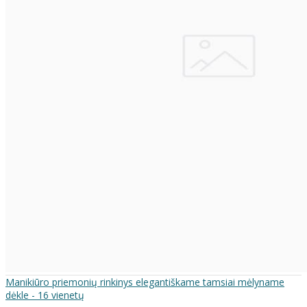
Manikiūro priemonių rinkinys elegantiškame tamsiai mėlyname
dėkle - 16 vienetų