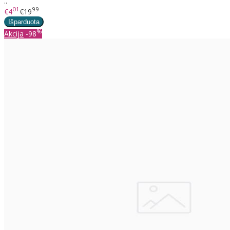
..
01
99
€4
€19
%
Akcija
-98