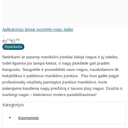
Aplikatorius lipniai juostelei nagų dailei
..
10
19
€0
€2
Netinkami ar pasenę manikiūro įrankiai žaloja nagus ir jų odeles,
todėl ilgainiui jos tampa kietos, o nagų plokštelė gali pradėti
banguotis. Saugokite ir puoselėkite savo nagus, naudodamos tik
kokybiškus ir patikimus manikiūro įrankius. Pas mus galite įsigyti
profesionalių visažistų pamėgtus įrankius manikiūrui, kurie
palengvins kasdienę nagų priežiūrą ir tausos jūsų nagus. Gražūs ir
tvarkingi nagai – kiekvienos moters pasididžiavimas!
Kategorijos
Kosmetinės