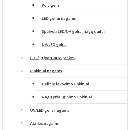
Poly gelis
LED geliai nagams
Spalvoti LED/UV geliai nagų dailei
UV/LED geliai
Pirkėjų įvertintos prekės
Rinkiniai nagams
Gelinio lakavimo rinkiniai
Nagų priauginimo rinkiniai
UV/LED gelis nagams
Akrilas nagams