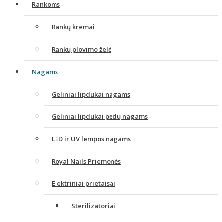
Rankoms
Rankų kremai
Rankų plovimo želė
Nagams
Geliniai lipdukai nagams
Geliniai lipdukai pėdų nagams
LED ir UV lempos nagams
Royal Nails Priemonės
Elektriniai prietaisai
Sterilizatoriai