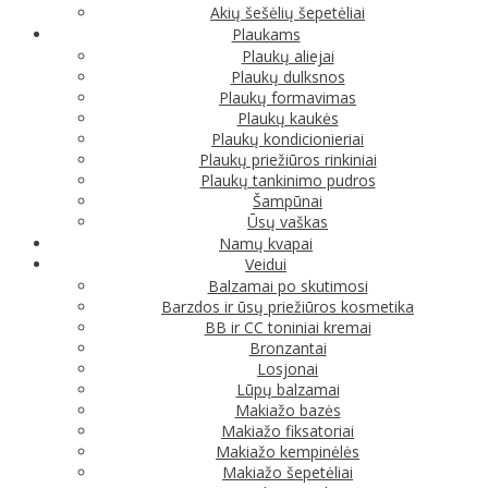
Akių šešėlių šepetėliai
Plaukams
Plaukų aliejai
Plaukų dulksnos
Plaukų formavimas
Plaukų kaukės
Plaukų kondicionieriai
Plaukų priežiūros rinkiniai
Plaukų tankinimo pudros
Šampūnai
Ūsų vaškas
Namų kvapai
Veidui
Balzamai po skutimosi
Barzdos ir ūsų priežiūros kosmetika
BB ir CC toniniai kremai
Bronzantai
Losjonai
Lūpų balzamai
Makiažo bazės
Makiažo fiksatoriai
Makiažo kempinėlės
Makiažo šepetėliai