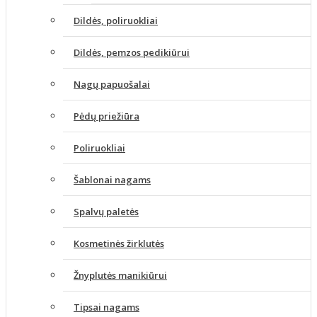
Dildės, poliruokliai
Dildės, pemzos pedikiūrui
Nagų papuošalai
Pėdų priežiūra
Poliruokliai
Šablonai nagams
Spalvų paletės
Kosmetinės žirklutės
Žnyplutės manikiūrui
Tipsai nagams