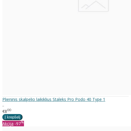
Plieninis skalpelio laikiklius Staleks Pro Podo 40 Type 1
..
00
€8
%
Akcija
-97