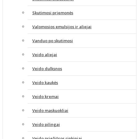
Skutimosi priemonės
Valomosios emulsijos ir aliejai
Vanduo po skutimosi
Veido aliejai
Veido dulksnos
Veido kaukės
Veido kremai
Veido maskuokliai
Veido pilingai
Veido priežiūros rinkiniai