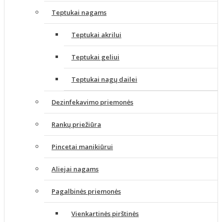
Teptukai nagams
Teptukai akrilui
Teptukai geliui
Teptukai nagų dailei
Dezinfekavimo priemonės
Rankų priežiūra
Pincetai manikiūrui
Aliejai nagams
Pagalbinės priemonės
Vienkartinės pirštinės