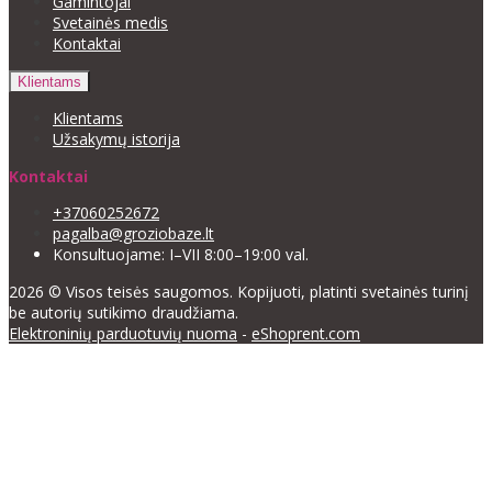
Gamintojai
Svetainės medis
Kontaktai
Klientams
Klientams
Užsakymų istorija
Kontaktai
+37060252672
pagalba@groziobaze.lt
Konsultuojame: I–VII 8:00–19:00 val.
2026 © Visos teisės saugomos. Kopijuoti, platinti svetainės turinį
be autorių sutikimo draudžiama.
Elektroninių parduotuvių nuoma
-
eShoprent.com