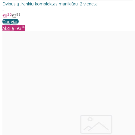
Dvipusių įrankių komplektas manikiūrui 2 vienetai
..
20
99
€0
€2
Daugiau
%
Akcija
-93