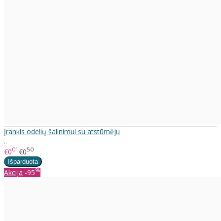
Įrankis odelių šalinimui su atstūmėju
..
01
50
€0
€0
%
Akcija
-95