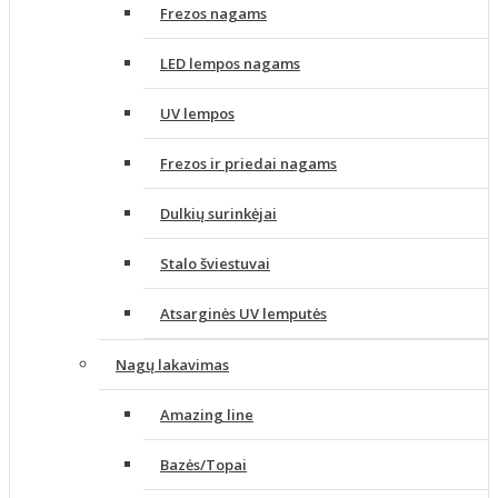
Frezos nagams
LED lempos nagams
UV lempos
Frezos ir priedai nagams
Dulkių surinkėjai
Stalo šviestuvai
Atsarginės UV lemputės
Nagų lakavimas
Amazing line
Bazės/Topai