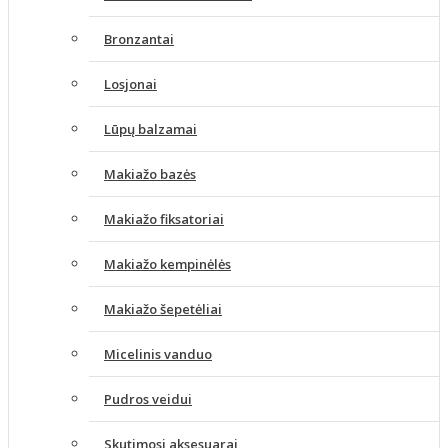
Bronzantai
Losjonai
Lūpų balzamai
Makiažo bazės
Makiažo fiksatoriai
Makiažo kempinėlės
Makiažo šepetėliai
Micelinis vanduo
Pudros veidui
Skutimosi aksesuarai