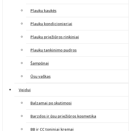
Plaukų kaukės
Plaukų kondicionieriai
Plaukų priežiūros rinkiniai
Plaukų tankinimo pudros
Šampūnai
Ūsų vaškas
Veidui
Balzamai po skutimosi
Barzdos ir ūsų priežiūros kosmetika
BB ir CC toniniai kremai