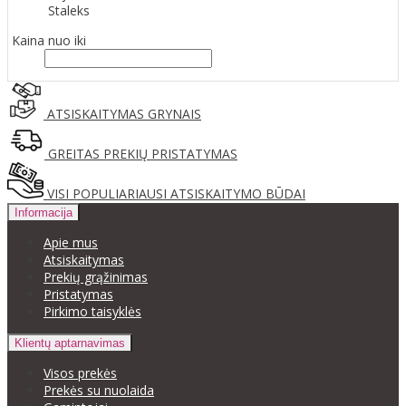
Staleks
Kaina nuo iki
ATSISKAITYMAS GRYNAIS
GREITAS PREKIŲ PRISTATYMAS
VISI POPULIARIAUSI ATSISKAITYMO BŪDAI
Informacija
Apie mus
Atsiskaitymas
Prekių grąžinimas
Pristatymas
Pirkimo taisyklės
Klientų aptarnavimas
Visos prekės
Prekės su nuolaida