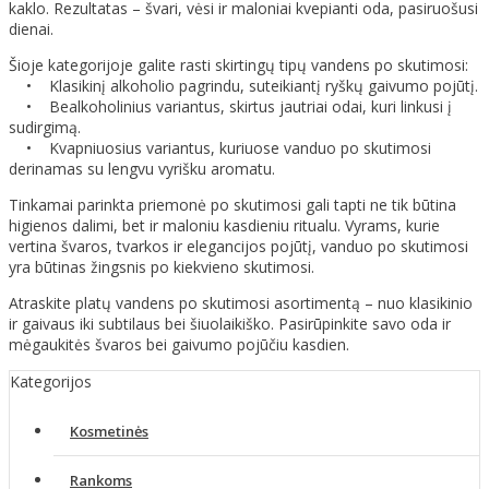
kaklo. Rezultatas – švari, vėsi ir maloniai kvepianti oda, pasiruošusi
dienai.
Šioje kategorijoje galite rasti skirtingų tipų vandens po skutimosi:
• Klasikinį alkoholio pagrindu, suteikiantį ryškų gaivumo pojūtį.
• Bealkoholinius variantus, skirtus jautriai odai, kuri linkusi į
sudirgimą.
• Kvapniuosius variantus, kuriuose vanduo po skutimosi
derinamas su lengvu vyrišku aromatu.
Tinkamai parinkta priemonė po skutimosi gali tapti ne tik būtina
higienos dalimi, bet ir maloniu kasdieniu ritualu. Vyrams, kurie
vertina švaros, tvarkos ir elegancijos pojūtį, vanduo po skutimosi
yra būtinas žingsnis po kiekvieno skutimosi.
Atraskite platų vandens po skutimosi asortimentą – nuo klasikinio
ir gaivaus iki subtilaus bei šiuolaikiško. Pasirūpinkite savo oda ir
mėgaukitės švaros bei gaivumo pojūčiu kasdien.
Kategorijos
Kosmetinės
Rankoms