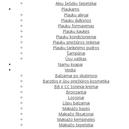
Akių šešėlių šepetėliai
Plaukams
Plaukų aliejai
Plaukų dulksnos
Plaukų formavimas
Plaukų kaukės
Plaukų kondicionieriai
Plaukų priežiūros rinkiniai
Plaukų tankinimo pudros
Šampūnai
Ūsų vaškas
Namų kvapai
Veidui
Balzamai po skutimosi
Barzdos ir ūsų priežiūros kosmetika
BB ir CC toniniai kremai
Bronzantai
Losjonai
Lūpų balzamai
Makiažo bazės
Makiažo fiksatoriai
Makiažo kempinėlės
Makiažo šepetėliai