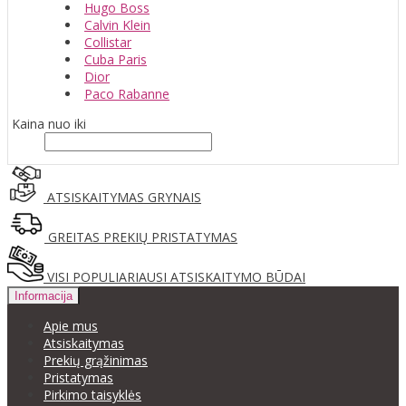
Hugo Boss
Calvin Klein
Collistar
Cuba Paris
Dior
Paco Rabanne
Kaina nuo iki
ATSISKAITYMAS GRYNAIS
GREITAS PREKIŲ PRISTATYMAS
VISI POPULIARIAUSI ATSISKAITYMO BŪDAI
Informacija
Apie mus
Atsiskaitymas
Prekių grąžinimas
Pristatymas
Pirkimo taisyklės