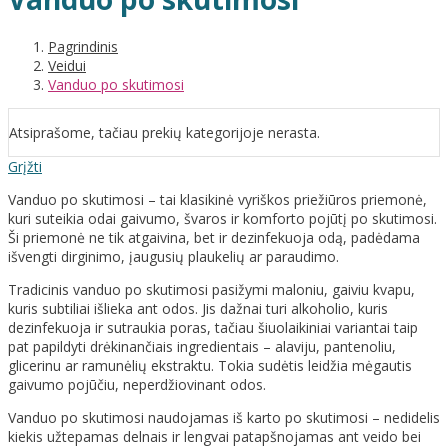
Pagrindinis
Veidui
Vanduo po skutimosi
Atsiprašome, tačiau prekių kategorijoje nerasta.
Grįžti
Vanduo po skutimosi – tai klasikinė vyriškos priežiūros priemonė,
kuri suteikia odai gaivumo, švaros ir komforto pojūtį po skutimosi.
Ši priemonė ne tik atgaivina, bet ir dezinfekuoja odą, padėdama
išvengti dirginimo, įaugusių plaukelių ar paraudimo.
Tradicinis vanduo po skutimosi pasižymi maloniu, gaiviu kvapu,
kuris subtiliai išlieka ant odos. Jis dažnai turi alkoholio, kuris
dezinfekuoja ir sutraukia poras, tačiau šiuolaikiniai variantai taip
pat papildyti drėkinančiais ingredientais – alaviju, pantenoliu,
glicerinu ar ramunėlių ekstraktu. Tokia sudėtis leidžia mėgautis
gaivumo pojūčiu, neperdžiovinant odos.
Vanduo po skutimosi naudojamas iš karto po skutimosi – nedidelis
kiekis užtepamas delnais ir lengvai patapšnojamas ant veido bei