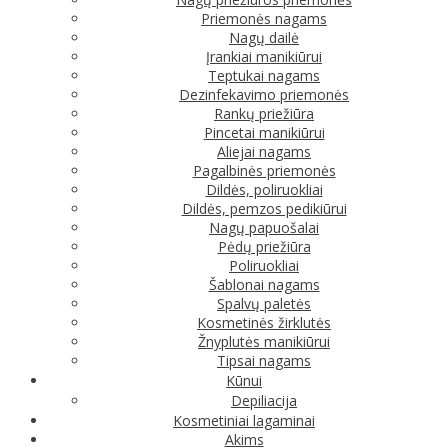
Priemonės nagams
Nagų dailė
Įrankiai manikiūrui
Teptukai nagams
Dezinfekavimo priemonės
Rankų priežiūra
Pincetai manikiūrui
Aliejai nagams
Pagalbinės priemonės
Dildės, poliruokliai
Dildės, pemzos pedikiūrui
Nagų papuošalai
Pėdų priežiūra
Poliruokliai
Šablonai nagams
Spalvų paletės
Kosmetinės žirklutės
Žnyplutės manikiūrui
Tipsai nagams
Kūnui
Depiliacija
Kosmetiniai lagaminai
Akims