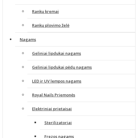
Rankų kremai
Rankų plovimo želė
Nagams
Geliniai lipdukai nagams
Geliniai lipdukai pėdų nagams
LED ir UV lempos nagams
Royal Nails Priemonės
Elektriniai prietaisai
Sterilizatoriai
Frezos nagams