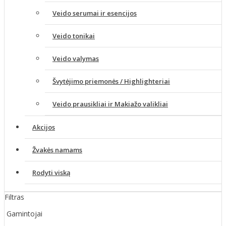
Veido serumai ir esencijos
Veido tonikai
Veido valymas
Švytėjimo priemonės / Highlighteriai
Veido prausikliai ir Makiažo valikliai
Akcijos
Žvakės namams
Rodyti viską
Filtras
Gamintojai