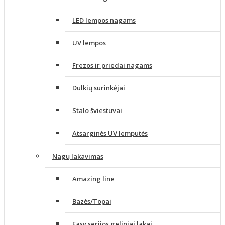
LED lempos nagams
UV lempos
Frezos ir priedai nagams
Dulkių surinkėjai
Stalo šviestuvai
Atsarginės UV lemputės
Nagų lakavimas
Amazing line
Bazės/Topai
Easy serijos geliniai lakai