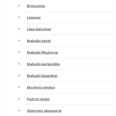
Bronzantai
Losjonai
Lūpų balzamai
Makiažo bazės
Makiažo fiksatoriai
Makiažo kempinėlės
Makiažo šepetėliai
Micelinis vanduo
Pudros veidui
Skutimosi aksesuarai