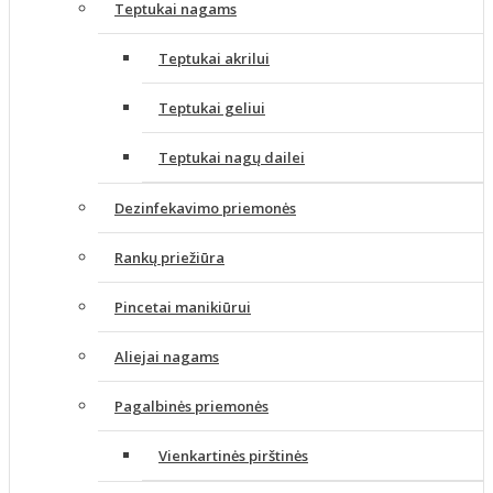
Teptukai nagams
Teptukai akrilui
Teptukai geliui
Teptukai nagų dailei
Dezinfekavimo priemonės
Rankų priežiūra
Pincetai manikiūrui
Aliejai nagams
Pagalbinės priemonės
Vienkartinės pirštinės