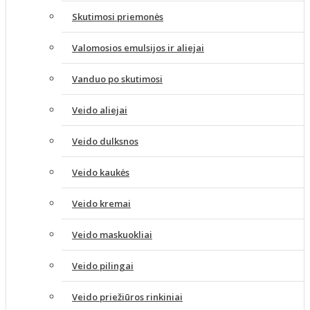
Skutimosi priemonės
Valomosios emulsijos ir aliejai
Vanduo po skutimosi
Veido aliejai
Veido dulksnos
Veido kaukės
Veido kremai
Veido maskuokliai
Veido pilingai
Veido priežiūros rinkiniai