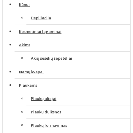
Kūnui
Depiliacija
Kosmetiniai lagaminai
Akims
Akių šešėlių šepetėliai
Namų kvapai
Plaukams
Plaukų aliejai
Plaukų dulksnos
Plaukų formavimas