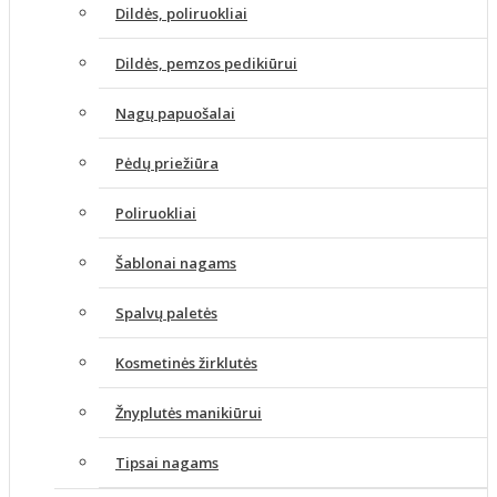
Dildės, poliruokliai
Dildės, pemzos pedikiūrui
Nagų papuošalai
Pėdų priežiūra
Poliruokliai
Šablonai nagams
Spalvų paletės
Kosmetinės žirklutės
Žnyplutės manikiūrui
Tipsai nagams