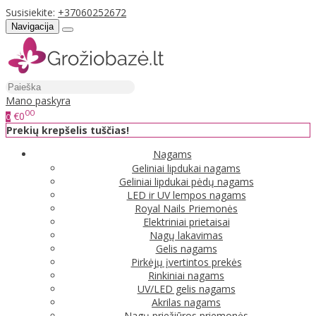
Susisiekite:
+37060252672
Navigacija
Mano paskyra
00
€0
0
Prekių krepšelis tuščias!
Nagams
Geliniai lipdukai nagams
Geliniai lipdukai pėdų nagams
LED ir UV lempos nagams
Royal Nails Priemonės
Elektriniai prietaisai
Nagų lakavimas
Gelis nagams
Pirkėjų įvertintos prekės
Rinkiniai nagams
UV/LED gelis nagams
Akrilas nagams
Nagų priežiūros priemonės