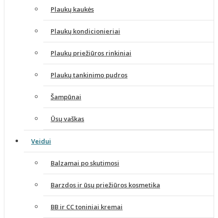
Plaukų kaukės
Plaukų kondicionieriai
Plaukų priežiūros rinkiniai
Plaukų tankinimo pudros
Šampūnai
Ūsų vaškas
Veidui
Balzamai po skutimosi
Barzdos ir ūsų priežiūros kosmetika
BB ir CC toniniai kremai