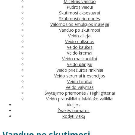
Micelinis vanduo
Pudros veidui
Skutimosi aksesuarai
Skutimosi priemonės
Valomosios emulsijos ir aliejai
Vanduo po skutimosi
Veido aliejai
Veido dulksnos
Veido kaukės
Veido kremai
Veido maskuokliai
Veido pilingai
Veido priežiūros rinkiniai
Veido serumai ir esencijos
Veido tonikai
Veido valymas
Švytėjimo priemonės / Highlighteriai
Veido prausikliai ir Makiažo valikliai
Akcijos
Žvakės namams
Rodyti viską
Vanduo po skutimosi