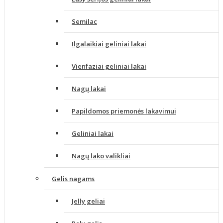
Semilac
Ilgalaikiai geliniai lakai
Vienfaziai geliniai lakai
Nagų lakai
Papildomos priemonės lakavimui
Geliniai lakai
Nagų lako valikliai
Gelis nagams
Jelly geliai