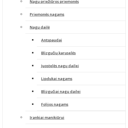
Nagų priežiūros priemonės
Priemonės nagams
Nagų dailė
Antspaudai
Blizgučių karuselės
Juostelės nagų dailei
Lipdukai nagams
Blizgučiai nagų dailei
Folijos nagams
Įrankiai manikiūrui