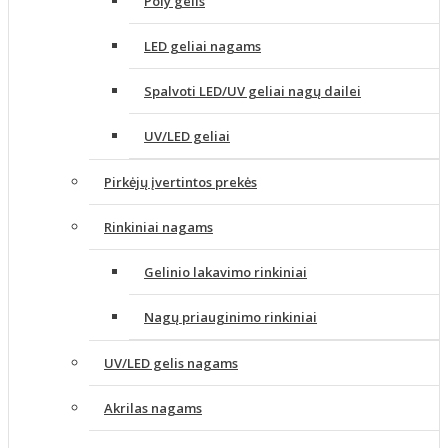
Poly gelis
LED geliai nagams
Spalvoti LED/UV geliai nagų dailei
UV/LED geliai
Pirkėjų įvertintos prekės
Rinkiniai nagams
Gelinio lakavimo rinkiniai
Nagų priauginimo rinkiniai
UV/LED gelis nagams
Akrilas nagams