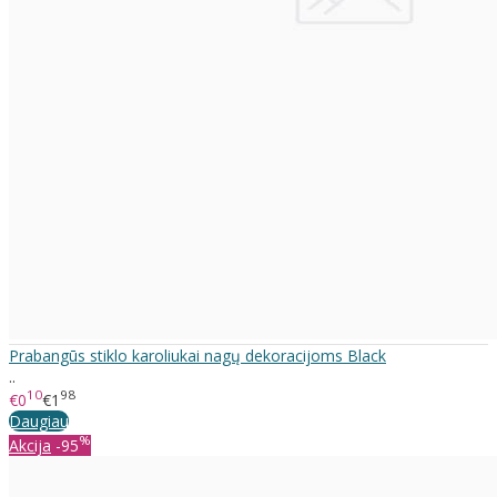
Prabangūs stiklo karoliukai nagų dekoracijoms Black
..
10
98
€0
€1
Daugiau
%
Akcija
-95