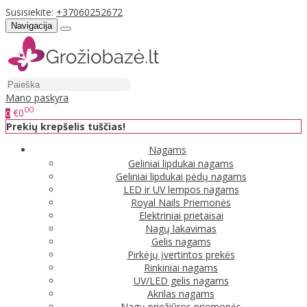
Susisiekite:
+37060252672
Navigacija
Mano paskyra
00
€0
0
Prekių krepšelis tuščias!
Nagams
Geliniai lipdukai nagams
Geliniai lipdukai pėdų nagams
LED ir UV lempos nagams
Royal Nails Priemonės
Elektriniai prietaisai
Nagų lakavimas
Gelis nagams
Pirkėjų įvertintos prekės
Rinkiniai nagams
UV/LED gelis nagams
Akrilas nagams
Nagų priežiūros priemonės