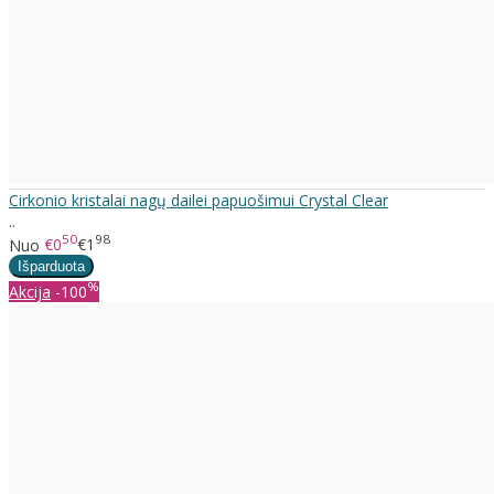
Cirkonio kristalai nagų dailei papuošimui Crystal Clear
..
50
98
Nuo
€0
€1
%
Akcija
-100