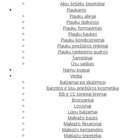
Akių šešėlių šepetėliai
Plaukams
Plaukų aliejai
Plaukų dulksnos
Plaukų formavimas
Plaukų kaukės
Plaukų kondicionieriai
Plaukų priežiūros rinkiniai
Plaukų tankinimo pudros
Šampūnai
Ūsų vaškas
Namų kvapai
Veidui
Balzamai po skutimosi
Barzdos ir ūsų priežiūros kosmetika
BB ir CC toniniai kremai
Bronzantai
Losjonai
Lūpų balzamai
Makiažo bazės
Makiažo fiksatoriai
Makiažo kempinėlės
Makiažo šepetėliai