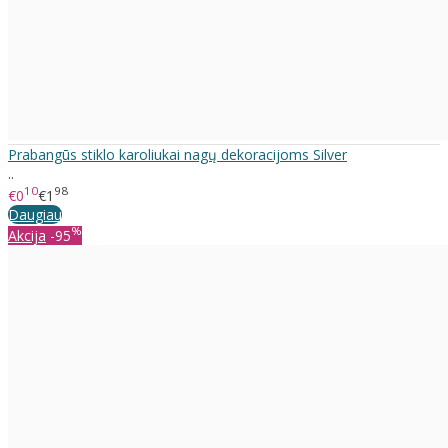
Prabangūs stiklo karoliukai nagų dekoracijoms Silver
..
10
98
€0
€1
Daugiau
%
Akcija
-95