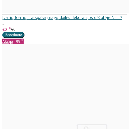
Įvairių formų ir atspalvių nagų dailės dekoracijos dėžutėje Nr - 7
..
10
99
€0
€6
%
Akcija
-99