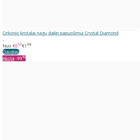
Cirkonio kristalai nagų dailei papuošimui Crystal Diamond
..
50
98
Nuo
€0
€1
Daugiau
%
Akcija
-99