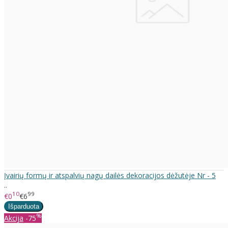
Įvairių formų ir atspalvių nagų dailės dekoracijos dėžutėje Nr - 5
..
10
99
€0
€6
%
Akcija
-75