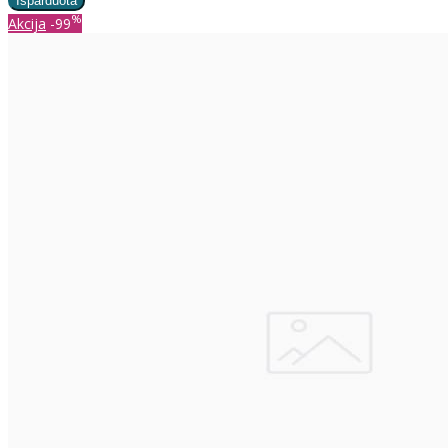
%
Akcija
-99