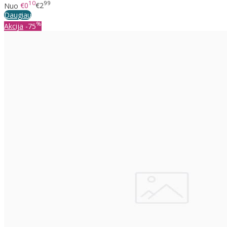
10
99
Nuo
€0
€2
Daugiau
%
Akcija
-75