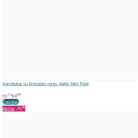
Karoliukai su kristalais nagų dailei Mini Pixie
..
10
99
€0
€4
Daugiau
%
Akcija
-75