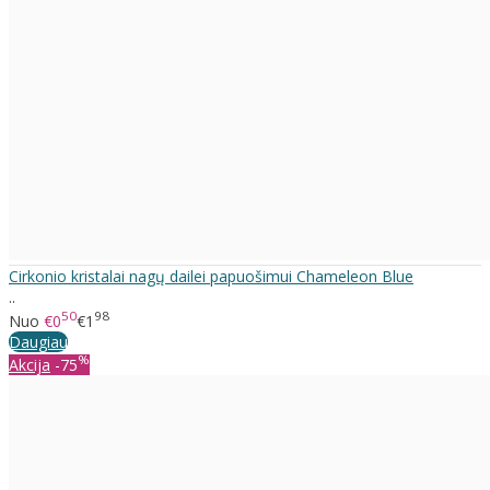
Cirkonio kristalai nagų dailei papuošimui Chameleon Blue
..
50
98
Nuo
€0
€1
Daugiau
%
Akcija
-75