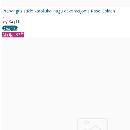
Prabangūs stiklo karoliukai nagų dekoracijoms Rose Golden
..
10
98
€0
€1
Daugiau
%
Akcija
-95