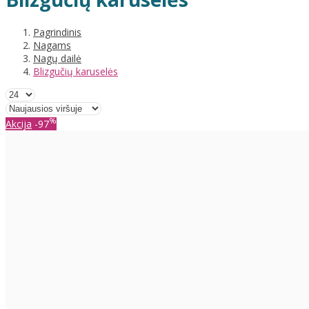
Pagrindinis
Nagams
Nagų dailė
Blizgučių karuselės
%
Akcija
-97