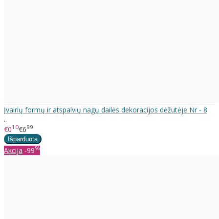
Įvairių formų ir atspalvių nagų dailės dekoracijos dėžutėje Nr - 8
..
10
99
€0
€6
%
Akcija
-99