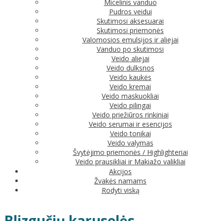
Micelinis vanduo
Pudros veidui
Skutimosi aksesuarai
Skutimosi priemonės
Valomosios emulsijos ir aliejai
Vanduo po skutimosi
Veido aliejai
Veido dulksnos
Veido kaukės
Veido kremai
Veido maskuokliai
Veido pilingai
Veido priežiūros rinkiniai
Veido serumai ir esencijos
Veido tonikai
Veido valymas
Švytėjimo priemonės / Highlighteriai
Veido prausikliai ir Makiažo valikliai
Akcijos
Žvakės namams
Rodyti viską
Blizgučių karuselės