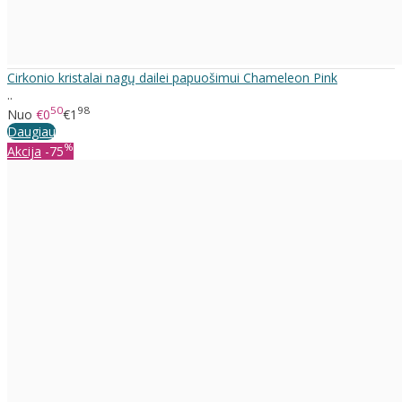
Cirkonio kristalai nagų dailei papuošimui Chameleon Pink
..
50
98
Nuo
€0
€1
Daugiau
%
Akcija
-75