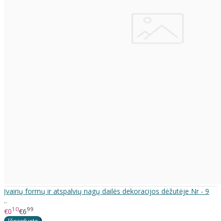
Įvairių formų ir atspalvių nagų dailės dekoracijos dėžutėje Nr - 9
..
10
99
€0
€6