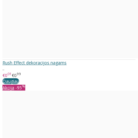
Rush Effect dekoracijos nagams
..
01
99
€0
€0
Daugiau
%
Akcija
-95