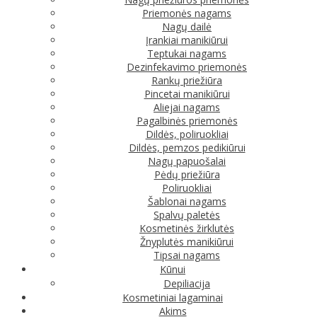
Priemonės nagams
Nagų dailė
Įrankiai manikiūrui
Teptukai nagams
Dezinfekavimo priemonės
Rankų priežiūra
Pincetai manikiūrui
Aliejai nagams
Pagalbinės priemonės
Dildės, poliruokliai
Dildės, pemzos pedikiūrui
Nagų papuošalai
Pėdų priežiūra
Poliruokliai
Šablonai nagams
Spalvų paletės
Kosmetinės žirklutės
Žnyplutės manikiūrui
Tipsai nagams
Kūnui
Depiliacija
Kosmetiniai lagaminai
Akims