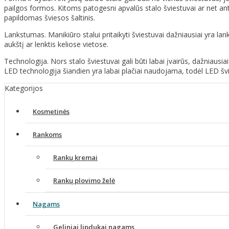
pailgos formos. Kitoms patogesni apvalūs stalo šviestuvai ar net ant 
papildomas šviesos šaltinis.
Lankstumas. Manikiūro stalui pritaikyti šviestuvai dažniausiai yra lanks
aukštį ar lenktis keliose vietose.
Technologija. Nors stalo šviestuvai gali būti labai įvairūs, dažniausi
LED technologija šiandien yra labai plačiai naudojama, todėl LED švi
Kategorijos
Kosmetinės
Rankoms
Rankų kremai
Rankų plovimo želė
Nagams
Geliniai lipdukai nagams