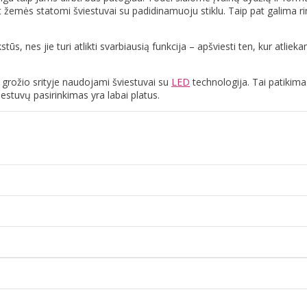
žemės statomi šviestuvai su padidinamuoju stiklu. Taip pat galima rink
tūs, nes jie turi atlikti svarbiausią funkcija – apšviesti ten, kur atliek
ai grožio srityje naudojami šviestuvai su
LED
technologija. Tai patikimas
estuvų pasirinkimas yra labai platus.