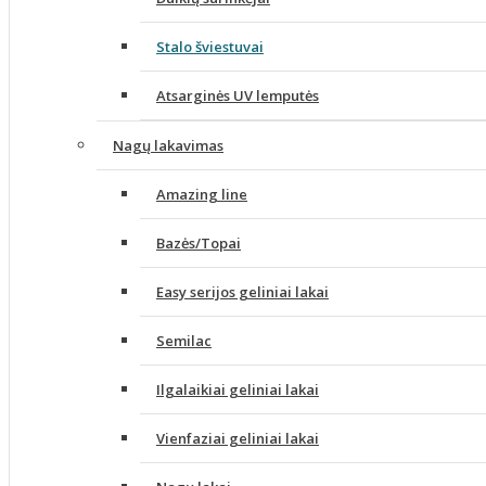
Stalo šviestuvai
Atsarginės UV lemputės
Nagų lakavimas
Amazing line
Bazės/Topai
Easy serijos geliniai lakai
Semilac
Ilgalaikiai geliniai lakai
Vienfaziai geliniai lakai