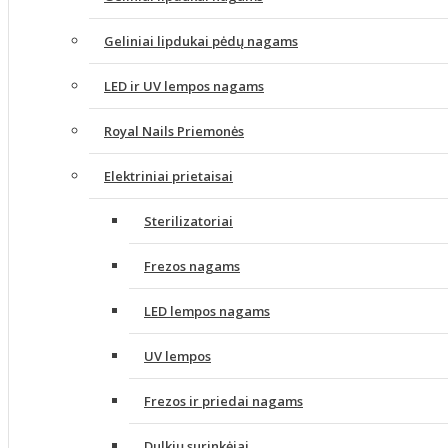
Geliniai lipdukai pėdų nagams
LED ir UV lempos nagams
Royal Nails Priemonės
Elektriniai prietaisai
Sterilizatoriai
Frezos nagams
LED lempos nagams
UV lempos
Frezos ir priedai nagams
Dulkių surinkėjai