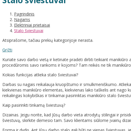
Stalo šviestuvai
Pagrindinis
Nagams
Elektriniai prietaisai
Stalo šviestuvai
Atsiprašome, tačiau prekių kategorijoje nerasta.
Grįžti
Kuriate savo darbo vietą ir ketinate pradėti dirbti teikiant manikiūr
procedūromis savo rankoms ir kojoms? Tam reikės ne tik manikiūro įr
Kokias funkcijas atlieka stalo šviestuvai?
Darbas su nagais reikalauja kruopštumo ir smulkmeniškumo. Atliekant
kiekvienas manikiūro elementas, kiekvienas lako taškelis ant nago ku
reikalingas kokybiškas ir tinkamai pasirinktas manikiūro stalo šviestu
Kaip pasirinkti tinkamą šviestuvą?
Dizainas. Jeigu norite, kad Jūsų darbo vieta atrodytų stilingai ir prisi
šviestuvą, skirkite dėmesio tam. Savo klientams siūlome įvairių dizain
Forma ir dydis. Ant Jūsų darbo stalo gali būti ne vienas šviestuvas, j