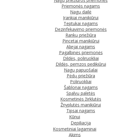
Nagų priežiūros priemonės
Priemonės nagams
Nagų dailė
Įrankiai manikiūrui
Teptukai nagams
Dezinfekavimo priemonės
Rankų priežiūra
Pincetai manikiūrui
Aliejai nagams
Pagalbinės priemonės
Dildės, poliruokliai
Dildės, pemzos pedikiūrui
Nagų papuošalai
Pėdų priežiūra
Poliruokliai
Šablonai nagams
Spalvų paletės
Kosmetinės žirklutės
Žnyplutės manikiūrui
Tipsai nagams
Kūnui
Depiliacija
Kosmetiniai lagaminai
Akims