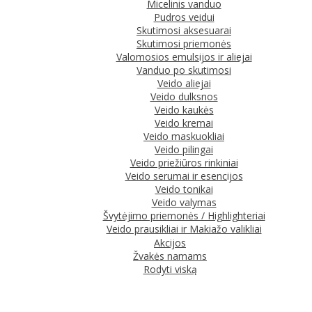
Micelinis vanduo
Pudros veidui
Skutimosi aksesuarai
Skutimosi priemonės
Valomosios emulsijos ir aliejai
Vanduo po skutimosi
Veido aliejai
Veido dulksnos
Veido kaukės
Veido kremai
Veido maskuokliai
Veido pilingai
Veido priežiūros rinkiniai
Veido serumai ir esencijos
Veido tonikai
Veido valymas
Švytėjimo priemonės / Highlighteriai
Veido prausikliai ir Makiažo valikliai
Akcijos
Žvakės namams
Rodyti viską