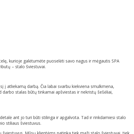
ietelę, kurioje galėtumėte puoselėti savo nagus ir mėgautis SPA
ibutų – stalo šviestuvai.
sį į atliekamą darbą. Čia labai svarbu kiekviena smulkmena,
darbo stalas būtų tinkamai apšviestas ir nekristų šešėliai,
etalė ant jo turi būti stilinga ir apgalvota. Tad ir rinkdamiesi stalo
io stiliaus šviestuvus.
mų šviestuvus. Mūsų klientėms patinka tiek maži stalo šviestuvai, tiek