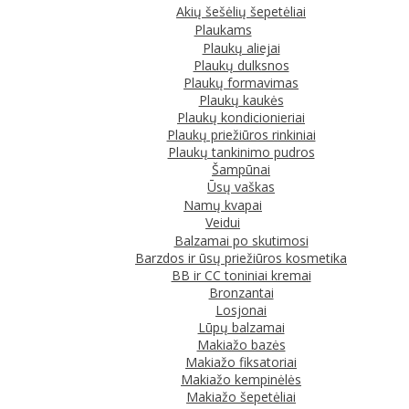
Akių šešėlių šepetėliai
Plaukams
Plaukų aliejai
Plaukų dulksnos
Plaukų formavimas
Plaukų kaukės
Plaukų kondicionieriai
Plaukų priežiūros rinkiniai
Plaukų tankinimo pudros
Šampūnai
Ūsų vaškas
Namų kvapai
Veidui
Balzamai po skutimosi
Barzdos ir ūsų priežiūros kosmetika
BB ir CC toniniai kremai
Bronzantai
Losjonai
Lūpų balzamai
Makiažo bazės
Makiažo fiksatoriai
Makiažo kempinėlės
Makiažo šepetėliai