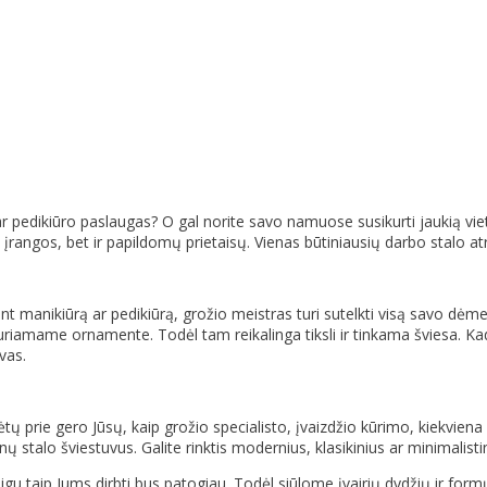
o ar pedikiūro paslaugas? O gal norite savo namuose susikurti jaukią v
angos, bet ir papildomų prietaisų. Vienas būtiniausių darbo stalo atr
 manikiūrą ar pedikiūrą, grožio meistras turi sutelkti visą savo dėme
riamame ornamente. Todėl tam reikalinga tiksli ir tinkama šviesa. Kad 
vas.
dėtų prie gero Jūsų, kaip grožio specialisto, įvaizdžio kūrimo, kiekviena d
ų stalo šviestuvus. Galite rinktis modernius, klasikinius ar minimalistin
eigu taip Jums dirbti bus patogiau. Todėl siūlome įvairių dydžių ir for