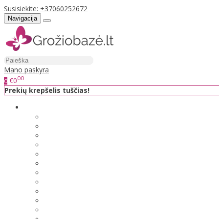
Susisiekite:
+37060252672
Navigacija
Mano paskyra
00
€0
0
Prekių krepšelis tuščias!