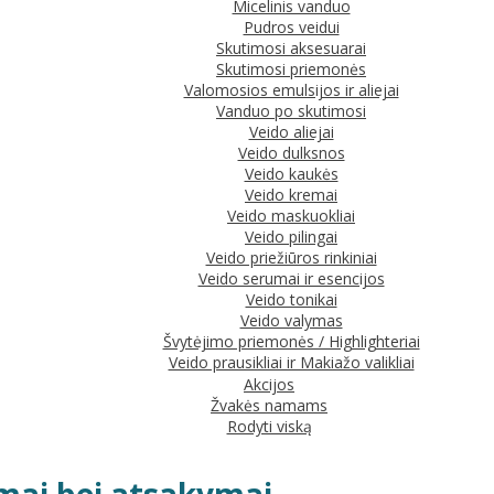
Micelinis vanduo
Pudros veidui
Skutimosi aksesuarai
Skutimosi priemonės
Valomosios emulsijos ir aliejai
Vanduo po skutimosi
Veido aliejai
Veido dulksnos
Veido kaukės
Veido kremai
Veido maskuokliai
Veido pilingai
Veido priežiūros rinkiniai
Veido serumai ir esencijos
Veido tonikai
Veido valymas
Švytėjimo priemonės / Highlighteriai
Veido prausikliai ir Makiažo valikliai
Akcijos
Žvakės namams
Rodyti viską