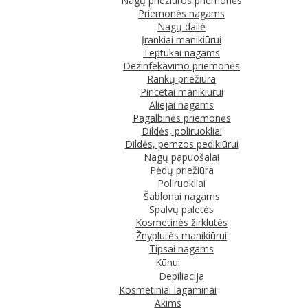
Nagų priežiūros priemonės
Priemonės nagams
Nagų dailė
Įrankiai manikiūrui
Teptukai nagams
Dezinfekavimo priemonės
Rankų priežiūra
Pincetai manikiūrui
Aliejai nagams
Pagalbinės priemonės
Dildės, poliruokliai
Dildės, pemzos pedikiūrui
Nagų papuošalai
Pėdų priežiūra
Poliruokliai
Šablonai nagams
Spalvų paletės
Kosmetinės žirklutės
Žnyplutės manikiūrui
Tipsai nagams
Kūnui
Depiliacija
Kosmetiniai lagaminai
Akims