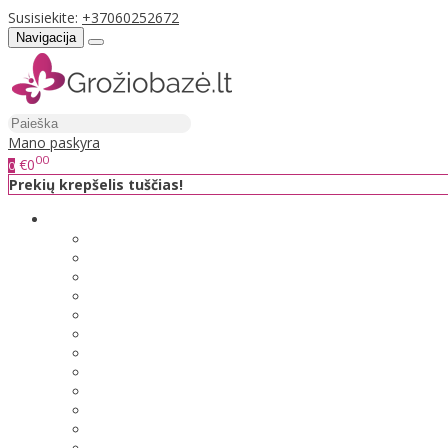
Susisiekite:
+37060252672
Navigacija
Mano paskyra
00
€0
0
Prekių krepšelis tuščias!