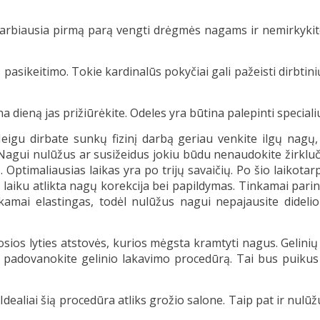
varbiausia pirmą parą vengti drėgmės nagams ir nemirkykite 
sikeitimo. Tokie kardinalūs pokyčiai gali pažeisti dirbtinių 
iena dieną jas prižiūrėkite. Odeles yra būtina palepinti spec
Jeigu dirbate
sunkų fizinį darbą geriau venkite ilgų nagų
. Nagui nulūžus ar susižeidus jokiu būdu nenaudokite žirkluč
ciją. Optimaliausias laikas yra po trijų savaičių. Po šio laik
 laiku atlikta nagų korekcija bei papildymas. Tinkamai parin
kamai elastingas, todėl nulūžus nagui nepajausite didelio
iosios lyties atstovės, kurios mėgsta kramtyti nagus. Gelinių
– padovanokite gelinio lakavimo procedūrą. Tai bus puikus 
. Idealiai šią procedūra atliks grožio salone. Taip pat ir nul