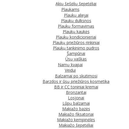
Akių šešėlių šepetėliai
Plaukams
Plaukų aliejai
Plaukų dulksnos
Plaukų formavimas
Plaukų kaukės
Plaukų kondicionieriai
Plaukų priežiūros rinkiniai
Plaukų tankinimo pudros
Šampūnai
Ūsų vaškas
Namų kvapai
Veidui
Balzamai po skutimosi
Barzdos ir ūsų priežiūros kosmetika
BB ir CC toniniai kremai
Bronzantai
Losjonai
Lūpų balzamai
Makiažo bazės
Makiažo fiksatoriai
Makiažo kempinėlės
Makiažo šepetėliai