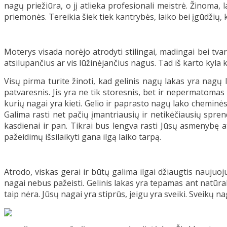
nagų priežiūra, o jį atlieka profesionali meistrė. Žinoma
priemonės. Tereikia šiek tiek kantrybės, laiko bei įgūdžių
Moterys visada norėjo atrodyti stilingai, madingai bei tvar
atsilupančius ar vis lūžinėjančius nagus. Tad iš karto kyla 
Visų pirma turite žinoti, kad gelinis nagų lakas yra nagų 
patvaresnis. Jis yra ne tik storesnis, bet ir nepermatomas
kurių nagai yra kieti. Gelio ir paprasto nagų lako cheminė
Galima rasti net pačių įmantriausių ir netikėčiausių sprend
kasdienai ir pan. Tikrai bus lengva rasti Jūsų asmenybę ati
pažeidimų išsilaikyti gana ilgą laiko tarpą.
Atrodo, viskas gerai ir būtų galima ilgai džiaugtis naujuoj
nagai nebus pažeisti. Gelinis lakas yra tepamas ant natūrali
taip nėra. Jūsų nagai yra stiprūs, jeigu yra sveiki. Sveikų 