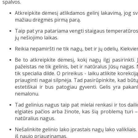
spalvos.
Atkreipkite dėmesį atlikdamos gelinį lakavimą, jog s
mažiau drėgmės pirmą parą.
Taip pat yra patariama vengti staigaus temperatūros pa
jų nešiojimo laikas.
Reikia nepamiršti ne tik nagų, bet ir jų odelių. Kiekv
Be to atkreipkite dėmesį, kokį nagų ilgį pasirinkti. 
pažeistas ne tik gelinis, bet ir natūralus Jūsų nagas
tik specialia dilde. O prireikus - laiku atlikite korek
priauginti nagai silpnėja. Tad pasirūpinkite, kad būtų
estetiškai ir bus patogiau gyventi. Gelis yra pakan
nemalonu.
Tad gelinius nagus taip pat mielai renkasi ir tos dail
elgiatės pačios arba žinote, kas šią problemą turi 
natūralius nagus.
Nešalinkite gelinio lako įprastais nagų lako valikliais
iš naujo priauginamas.