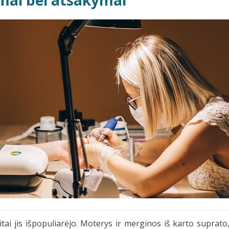
simai bei atsakymai
itai jis išpopuliarėjo. Moterys ir merginos iš karto suprato