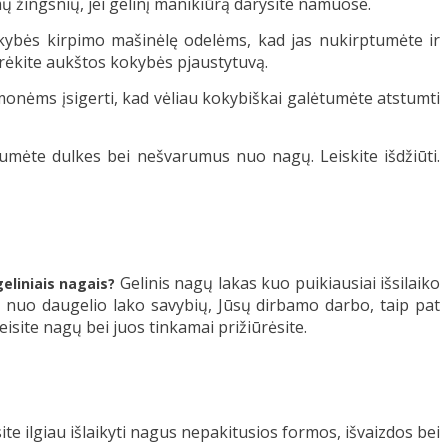
mų žingsnių, jei gelinį manikiūrą darysite namuose.
okybės kirpimo mašinėlę odelėms, kad jas nukirptumėte ir
rėkite aukštos kokybės pjaustytuvą.
emonėms įsigerti, kad vėliau kokybiškai galėtumėte atstumti
umėte dulkes bei nešvarumus nuo nagų. Leiskite išdžiūti.
Gelinis nagų lakas kuo puikiausiai išsilaiko
 geliniais nagais?
usys nuo daugelio lako savybių, Jūsų dirbamo darbo, taip pat
ažeisite nagų bei juos tinkamai prižiūrėsite.
site ilgiau išlaikyti nagus nepakitusios formos, išvaizdos bei