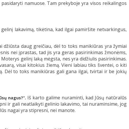
ra pasidaryti namuose. Tam prekyboje yra visos reikalingos
gelinį lakavimą, tikėtina, kad ilgai pamiršite netvarkingus,
ai džiūsta daug greičiau, dėl to toks manikiūras yra žymiai
esnis nei įprastas, tad jis yra geras pasirinkimas žmonėms,
Moterys gelinį laką mėgsta, nes yra didžiulis pasirinkimas.
arą, visai kitokius žiemą. Vieni labiau tiks šventei, o kiti
 Dėl to toks manikiūras gali gana ilgai, tvirtai ir be jokių
Iš karto galime nuraminti, kad Jūsų natūralūs
Jūsų nagus?“.
ni ir gali neatlaikyti gelinio lakavimo, tai nuraminsime, jog
lūs nagai yra stipresni, nei manote.