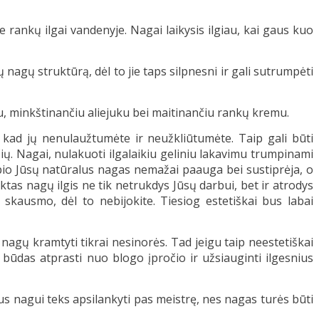
rankų ilgai vandenyje. Nagai laikysis ilgiau, kai gaus kuo
nagų struktūrą, dėl to jie taps silpnesni ir gali sutrumpėti
ialiu, minkštinančiu aliejuku bei maitinančiu rankų kremu.
, kad jų nenulaužtumėte ir neužkliūtumėte. Taip gali būti
ių. Nagai, nulakuoti ilgalaikiu geliniu lakavimu trumpinami
otarpio Jūsų natūralus nagas nemažai paauga bei sustiprėja, o
ktas nagų ilgis ne tik netrukdys Jūsų darbui, bet ir atrodys
 skausmo, dėl to nebijokite. Tiesiog estetiškai bus labai
 nagų kramtyti tikrai nesinorės. Tad jeigu taip neestetiškai
būdas atprasti nuo blogo įpročio ir užsiauginti ilgesnius
ūžus nagui teks apsilankyti pas meistrę, nes nagas turės būti