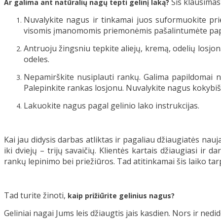
Šis klausimas
Ar galima ant natūralių nagų tepti gelinį laką?
Nuvalykite nagus ir tinkamai juos suformuokite pri
visomis įmanomomis priemonėmis pašalintumėte papil
Antruoju žingsniu tepkite aliejų, kremą, odelių losjo
odeles.
Nepamirškite nusiplauti rankų. Galima papildomai n
Palepinkite rankas losjonu. Nuvalykite nagus kokybišk
Lakuokite nagus pagal gelinio lako instrukcijas.
Kai jau didysis darbas atliktas ir pagaliau džiaugiatės nauj
iki dviejų – trijų savaičių. Klientės kartais džiaugiasi ir
rankų lepinimo bei priežiūros. Tad atitinkamai šis laiko tarpa
Tad turite žinoti,
kaip prižiūrite gelinius nagus?
Geliniai nagai Jums leis džiaugtis jais kasdien. Nors ir nedi