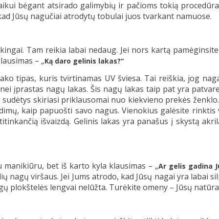
, laikui bėgant atsirado galimybių ir pačioms tokią procedū
, kad Jūsų nagučiai atrodytų tobulai juos tvarkant namuose.
kingai. Tam reikia labai nedaug. Jei nors kartą pamėginsite 
klausimas – „
Ką daro gelinis lakas?“
lako tipas, kuris tvirtinamas UV šviesa. Tai reiškia, jog nag
 nei įprastas nagų lakas. Šis nagų lakas taip pat yra patvar
s sudėtys skiriasi priklausomai nuo kiekvieno prekės ženklo. 
imų, kaip papuošti savo nagus. Vienokius galėsite rinktis vas
tinkančią išvaizdą. Gelinis lakas yra panašus į skystą akrilą.
u manikiūru, bet iš karto kyla klausimas – „
Ar gelis gadina 
ų nagų viršaus. Jei Jums atrodo, kad Jūsų nagai yra labai silp
nagų plokštelės lengvai nelūžta. Turėkite omeny – Jūsų natūra