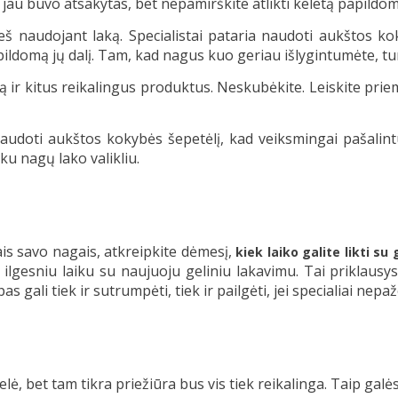
 jau buvo atsakytas, bet nepamirškite atlikti keletą papildo
eš naudojant laką. Specialistai pataria naudoti aukštos k
domą jų dalį. Tam, kad nagus kuo geriau išlygintumėte, tu
ną ir kitus reikalingus produktus. Neskubėkite. Leiskite pri
audoti aukštos kokybės šepetėlį, kad veiksmingai pašalint
u nagų lako valikliu.
ais savo nagais, atkreipkite dėmesį,
kiek laiko galite likti su
 dar ilgesniu laiku su naujuoju geliniu lakavimu. Tai prikla
s gali tiek ir sutrumpėti, tiek ir pailgėti, jei specialiai nep
delė, bet tam tikra priežiūra bus vis tiek reikalinga. Taip galė