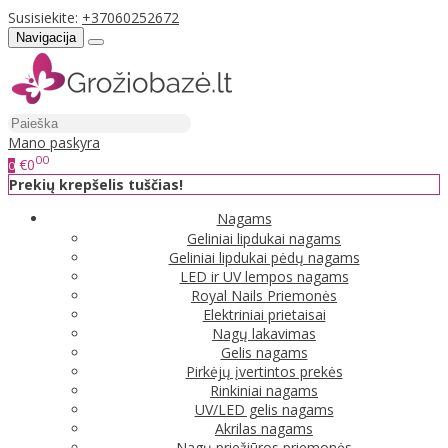
Susisiekite:
+37060252672
Navigacija
Mano paskyra
00
€0
0
Prekių krepšelis tuščias!
Nagams
Geliniai lipdukai nagams
Geliniai lipdukai pėdų nagams
LED ir UV lempos nagams
Royal Nails Priemonės
Elektriniai prietaisai
Nagų lakavimas
Gelis nagams
Pirkėjų įvertintos prekės
Rinkiniai nagams
UV/LED gelis nagams
Akrilas nagams
Nagų priežiūros priemonės