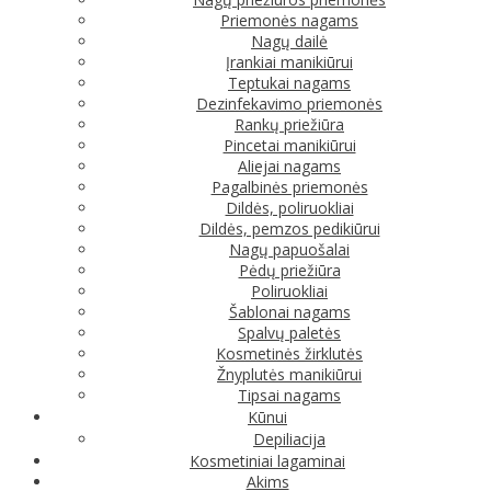
Priemonės nagams
Nagų dailė
Įrankiai manikiūrui
Teptukai nagams
Dezinfekavimo priemonės
Rankų priežiūra
Pincetai manikiūrui
Aliejai nagams
Pagalbinės priemonės
Dildės, poliruokliai
Dildės, pemzos pedikiūrui
Nagų papuošalai
Pėdų priežiūra
Poliruokliai
Šablonai nagams
Spalvų paletės
Kosmetinės žirklutės
Žnyplutės manikiūrui
Tipsai nagams
Kūnui
Depiliacija
Kosmetiniai lagaminai
Akims