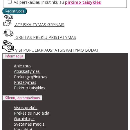
Aš perskaičiau ir sutinku su
pirkimo taisyklės
ATSISKAITYMAS GRYNAIS
GREITAS PREKIŲ PRISTATYMAS
VISI POPULIARIAUSI ATSISKAITYMO BŪDAI
Informacija
Apie mus
Atsiskaitymas
Prekių grąžinimas
Pristatymas
Pirkimo taisyklės
Klientų aptarnavimas
Visos prekės
Prekės su nuolaida
Gamintojai
Svetainės medis
Kontaktai