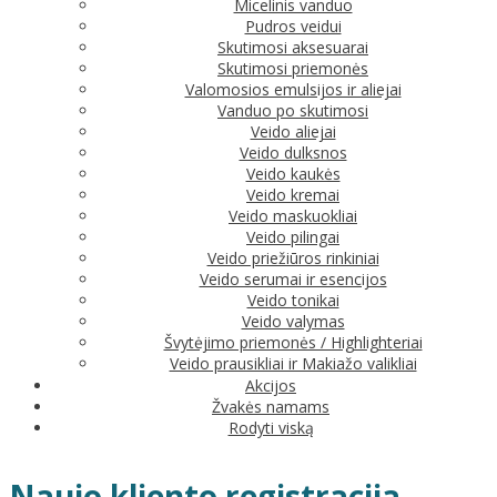
Micelinis vanduo
Pudros veidui
Skutimosi aksesuarai
Skutimosi priemonės
Valomosios emulsijos ir aliejai
Vanduo po skutimosi
Veido aliejai
Veido dulksnos
Veido kaukės
Veido kremai
Veido maskuokliai
Veido pilingai
Veido priežiūros rinkiniai
Veido serumai ir esencijos
Veido tonikai
Veido valymas
Švytėjimo priemonės / Highlighteriai
Veido prausikliai ir Makiažo valikliai
Akcijos
Žvakės namams
Rodyti viską
Naujo kliento registracija