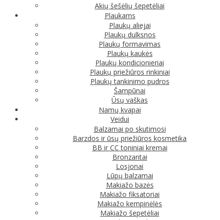
Akių šešėlių šepetėliai
Plaukams
Plaukų aliejai
Plaukų dulksnos
Plaukų formavimas
Plaukų kaukės
Plaukų kondicionieriai
Plaukų priežiūros rinkiniai
Plaukų tankinimo pudros
Šampūnai
Ūsų vaškas
Namų kvapai
Veidui
Balzamai po skutimosi
Barzdos ir ūsų priežiūros kosmetika
BB ir CC toniniai kremai
Bronzantai
Losjonai
Lūpų balzamai
Makiažo bazės
Makiažo fiksatoriai
Makiažo kempinėlės
Makiažo šepetėliai