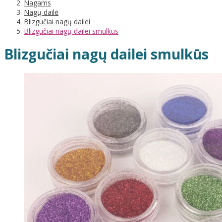
Nagams
Nagų dailė
Blizgučiai nagų dailei
Blizgučiai nagų dailei smulkūs
Blizgučiai nagų dailei smulkūs