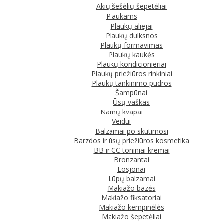
Akių šešėlių šepetėliai
Plaukams
Plaukų aliejai
Plaukų dulksnos
Plaukų formavimas
Plaukų kaukės
Plaukų kondicionieriai
Plaukų priežiūros rinkiniai
Plaukų tankinimo pudros
Šampūnai
Ūsų vaškas
Namų kvapai
Veidui
Balzamai po skutimosi
Barzdos ir ūsų priežiūros kosmetika
BB ir CC toniniai kremai
Bronzantai
Losjonai
Lūpų balzamai
Makiažo bazės
Makiažo fiksatoriai
Makiažo kempinėlės
Makiažo šepetėliai