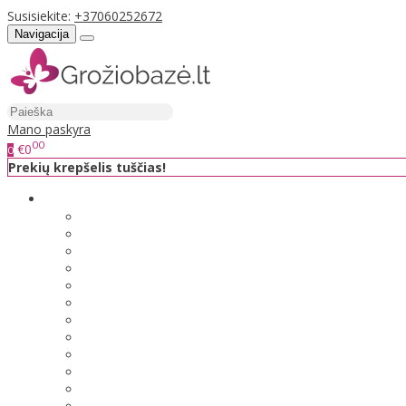
Susisiekite:
+37060252672
Navigacija
Mano paskyra
00
€0
0
Prekių krepšelis tuščias!