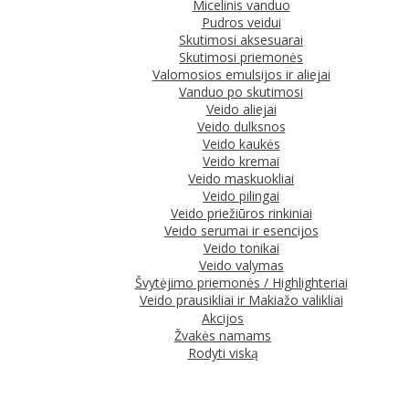
Micelinis vanduo
Pudros veidui
Skutimosi aksesuarai
Skutimosi priemonės
Valomosios emulsijos ir aliejai
Vanduo po skutimosi
Veido aliejai
Veido dulksnos
Veido kaukės
Veido kremai
Veido maskuokliai
Veido pilingai
Veido priežiūros rinkiniai
Veido serumai ir esencijos
Veido tonikai
Veido valymas
Švytėjimo priemonės / Highlighteriai
Veido prausikliai ir Makiažo valikliai
Akcijos
Žvakės namams
Rodyti viską