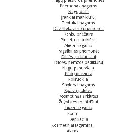
Nagų priežiūros priemonės
Priemonės nagams
Nagų dailė
Įrankiai manikiūrui
Teptukai nagams
Dezinfekavimo priemonės
Rankų priežiūra
Pincetai manikiūrui
Aliejai nagams
Pagalbinės priemonės
Dildės, poliruokliai
Dildės, pemzos pedikiūrui
Nagų papuošalai
Pėdų priežiūra
Poliruokliai
Šablonai nagams
Spalvų paletės
Kosmetinės žirklutės
Žnyplutės manikiūrui
Tipsai nagams
Kūnui
Depiliacija
Kosmetiniai lagaminai
Akims