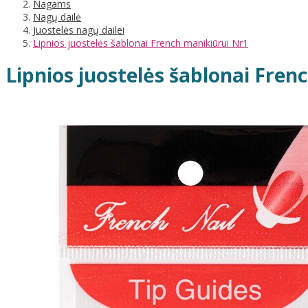
Nagams
Nagų dailė
Juostelės nagų dailei
Lipnios juostelės šablonai French manikiūrui Nr1
Lipnios juostelės šablonai Fren