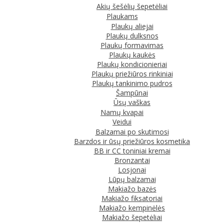
Akių šešėlių šepetėliai
Plaukams
Plaukų aliejai
Plaukų dulksnos
Plaukų formavimas
Plaukų kaukės
Plaukų kondicionieriai
Plaukų priežiūros rinkiniai
Plaukų tankinimo pudros
Šampūnai
Ūsų vaškas
Namų kvapai
Veidui
Balzamai po skutimosi
Barzdos ir ūsų priežiūros kosmetika
BB ir CC toniniai kremai
Bronzantai
Losjonai
Lūpų balzamai
Makiažo bazės
Makiažo fiksatoriai
Makiažo kempinėlės
Makiažo šepetėliai