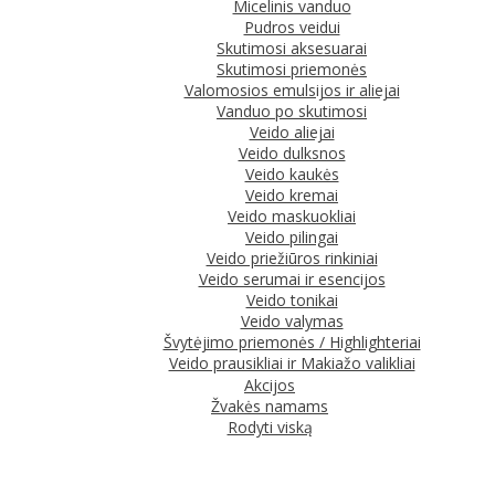
Micelinis vanduo
Pudros veidui
Skutimosi aksesuarai
Skutimosi priemonės
Valomosios emulsijos ir aliejai
Vanduo po skutimosi
Veido aliejai
Veido dulksnos
Veido kaukės
Veido kremai
Veido maskuokliai
Veido pilingai
Veido priežiūros rinkiniai
Veido serumai ir esencijos
Veido tonikai
Veido valymas
Švytėjimo priemonės / Highlighteriai
Veido prausikliai ir Makiažo valikliai
Akcijos
Žvakės namams
Rodyti viską