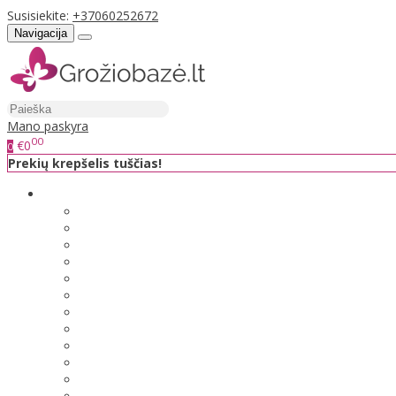
Susisiekite:
+37060252672
Navigacija
Mano paskyra
00
€0
0
Prekių krepšelis tuščias!