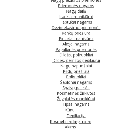
Nagų priežiūros priemonės
Priemonės nagams
Nagų dailė
Įrankiai manikiūrui
Teptukai nagams
Dezinfekavimo priemonės
Rankų priežiūra
Pincetai manikiūrui
Aliejai nagams
Pagalbinės priemonės
Dildės, poliruokliai
Dildės, pemzos pedikiūrui
Nagų papuošalai
Pėdų priežiūra
Poliruokliai
Šablonai nagams
Spalvų paletės
Kosmetinės žirklutės
Žnyplutės manikiūrui
Tipsai nagams
Kūnui
Depiliacija
Kosmetiniai lagaminai
Akims