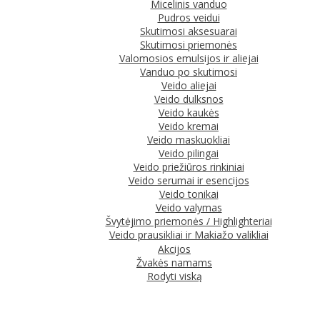
Micelinis vanduo
Pudros veidui
Skutimosi aksesuarai
Skutimosi priemonės
Valomosios emulsijos ir aliejai
Vanduo po skutimosi
Veido aliejai
Veido dulksnos
Veido kaukės
Veido kremai
Veido maskuokliai
Veido pilingai
Veido priežiūros rinkiniai
Veido serumai ir esencijos
Veido tonikai
Veido valymas
Švytėjimo priemonės / Highlighteriai
Veido prausikliai ir Makiažo valikliai
Akcijos
Žvakės namams
Rodyti viską