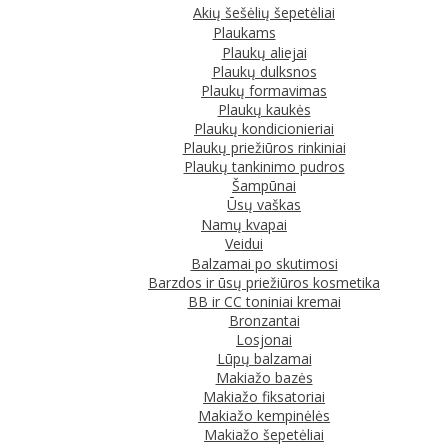
Akių šešėlių šepetėliai
Plaukams
Plaukų aliejai
Plaukų dulksnos
Plaukų formavimas
Plaukų kaukės
Plaukų kondicionieriai
Plaukų priežiūros rinkiniai
Plaukų tankinimo pudros
Šampūnai
Ūsų vaškas
Namų kvapai
Veidui
Balzamai po skutimosi
Barzdos ir ūsų priežiūros kosmetika
BB ir CC toniniai kremai
Bronzantai
Losjonai
Lūpų balzamai
Makiažo bazės
Makiažo fiksatoriai
Makiažo kempinėlės
Makiažo šepetėliai