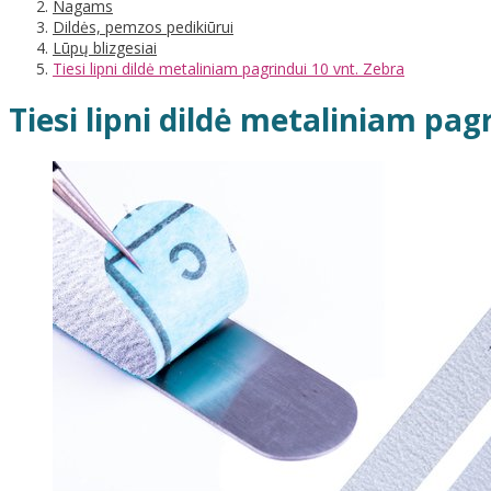
Nagams
Dildės, pemzos pedikiūrui
Lūpų blizgesiai
Tiesi lipni dildė metaliniam pagrindui 10 vnt. Zebra
Tiesi lipni dildė metaliniam pag