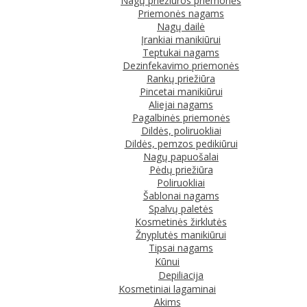
Nagų priežiūros priemonės
Priemonės nagams
Nagų dailė
Įrankiai manikiūrui
Teptukai nagams
Dezinfekavimo priemonės
Rankų priežiūra
Pincetai manikiūrui
Aliejai nagams
Pagalbinės priemonės
Dildės, poliruokliai
Dildės, pemzos pedikiūrui
Nagų papuošalai
Pėdų priežiūra
Poliruokliai
Šablonai nagams
Spalvų paletės
Kosmetinės žirklutės
Žnyplutės manikiūrui
Tipsai nagams
Kūnui
Depiliacija
Kosmetiniai lagaminai
Akims