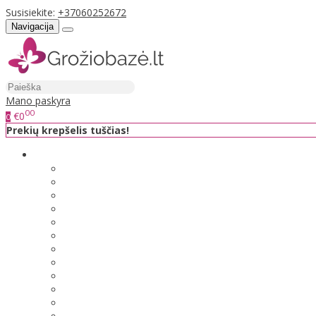
Susisiekite:
+37060252672
Navigacija
Mano paskyra
00
€0
0
Prekių krepšelis tuščias!