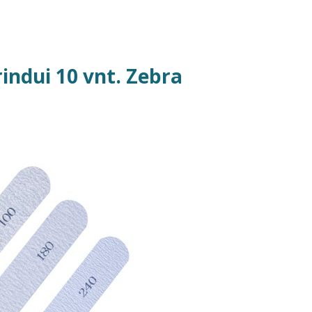
rindui 10 vnt. Zebra