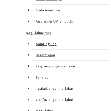
Stalo šviestuvai
Atsarginės UV lemputės
Nagų lakavimas
Amazing line
Bazės/Topai
Easy serijos geliniai lakai
Semilac
Ilgalaikiai geliniai lakai
Vienfaziai geliniai lakai
Nagų lakai