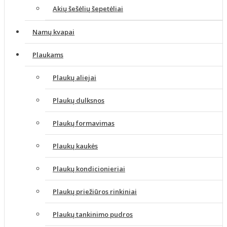
Akių šešėlių šepetėliai
Namų kvapai
Plaukams
Plaukų aliejai
Plaukų dulksnos
Plaukų formavimas
Plaukų kaukės
Plaukų kondicionieriai
Plaukų priežiūros rinkiniai
Plaukų tankinimo pudros