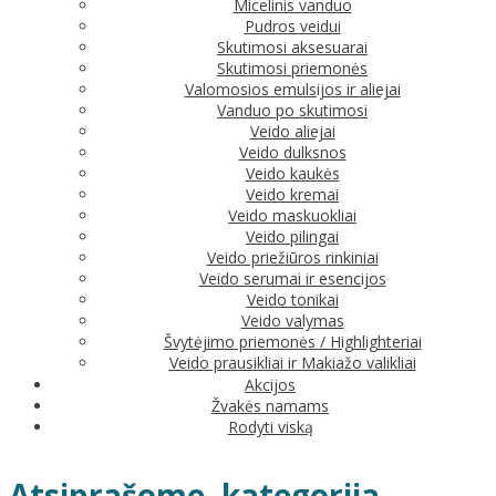
Micelinis vanduo
Pudros veidui
Skutimosi aksesuarai
Skutimosi priemonės
Valomosios emulsijos ir aliejai
Vanduo po skutimosi
Veido aliejai
Veido dulksnos
Veido kaukės
Veido kremai
Veido maskuokliai
Veido pilingai
Veido priežiūros rinkiniai
Veido serumai ir esencijos
Veido tonikai
Veido valymas
Švytėjimo priemonės / Highlighteriai
Veido prausikliai ir Makiažo valikliai
Akcijos
Žvakės namams
Rodyti viską
Atsiprašome, kategorija