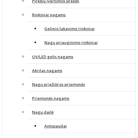
Pirkėjų įvertintos prekės
Rinkiniai nagams
Gelinio lakavimo rinkiniai
Nagų priauginimo rinkiniai
UV/LED gelis nagams
Akrilas nagams
Nagų priežiūros priemonės
Priemonės nagams
Nagų dailė
Antspaudai