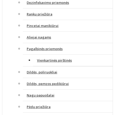
Dezinfekavimo priemonės
Rankų priežiūra
Pincetai manikiūrui
Aliejai nagams
Pagalbinės priemonės
Vienkartinės pirštinės
Dildės, poliruokliai
Dildės, pemzos pedikiūrui
Nagų papuošalai
Pėdų priežiūra