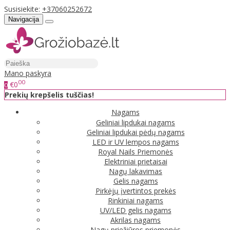
Susisiekite:
+37060252672
Navigacija
Mano paskyra
00
€0
0
Prekių krepšelis tuščias!
Nagams
Geliniai lipdukai nagams
Geliniai lipdukai pėdų nagams
LED ir UV lempos nagams
Royal Nails Priemonės
Elektriniai prietaisai
Nagų lakavimas
Gelis nagams
Pirkėjų įvertintos prekės
Rinkiniai nagams
UV/LED gelis nagams
Akrilas nagams
Nagų priežiūros priemonės