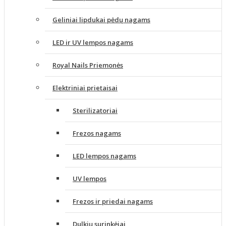
Geliniai lipdukai pėdų nagams
LED ir UV lempos nagams
Royal Nails Priemonės
Elektriniai prietaisai
Sterilizatoriai
Frezos nagams
LED lempos nagams
UV lempos
Frezos ir priedai nagams
Dulkių surinkėjai