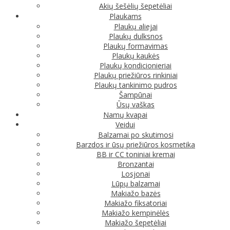
Akių šešėlių šepetėliai
Plaukams
Plaukų aliejai
Plaukų dulksnos
Plaukų formavimas
Plaukų kaukės
Plaukų kondicionieriai
Plaukų priežiūros rinkiniai
Plaukų tankinimo pudros
Šampūnai
Ūsų vaškas
Namų kvapai
Veidui
Balzamai po skutimosi
Barzdos ir ūsų priežiūros kosmetika
BB ir CC toniniai kremai
Bronzantai
Losjonai
Lūpų balzamai
Makiažo bazės
Makiažo fiksatoriai
Makiažo kempinėlės
Makiažo šepetėliai