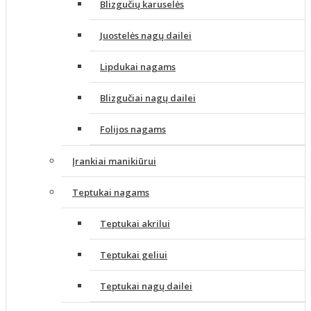
Blizgučių karuselės
Juostelės nagų dailei
Lipdukai nagams
Blizgučiai nagų dailei
Folijos nagams
Įrankiai manikiūrui
Teptukai nagams
Teptukai akrilui
Teptukai geliui
Teptukai nagų dailei