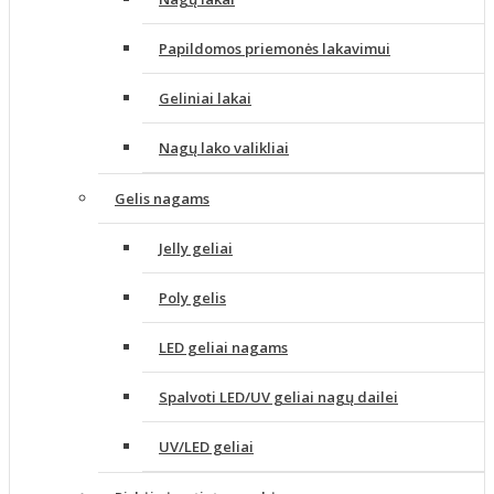
Papildomos priemonės lakavimui
Geliniai lakai
Nagų lako valikliai
Gelis nagams
Jelly geliai
Poly gelis
LED geliai nagams
Spalvoti LED/UV geliai nagų dailei
UV/LED geliai