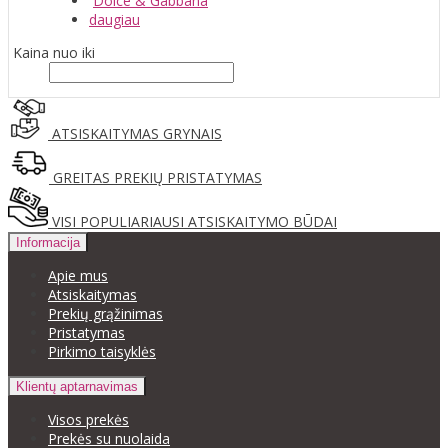
Dolce & Gabbana
daugiau
Kaina nuo iki
ATSISKAITYMAS GRYNAIS
GREITAS PREKIŲ PRISTATYMAS
VISI POPULIARIAUSI ATSISKAITYMO BŪDAI
Informacija
Apie mus
Atsiskaitymas
Prekių grąžinimas
Pristatymas
Pirkimo taisyklės
Klientų aptarnavimas
Visos prekės
Prekės su nuolaida