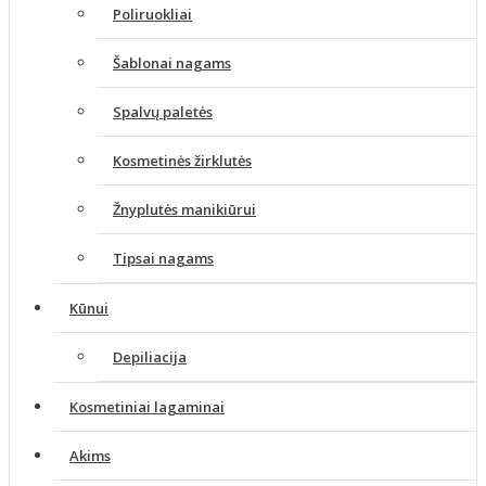
Poliruokliai
Šablonai nagams
Spalvų paletės
Kosmetinės žirklutės
Žnyplutės manikiūrui
Tipsai nagams
Kūnui
Depiliacija
Kosmetiniai lagaminai
Akims