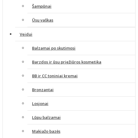
Šampūnai
Ūsų vaškas
Veidui
Balzamai po skutimosi
Barzdos ir ūsų priežiūros kosmetika
BB ir CC toniniai kremai
Bronzantai
Losjonai
Lūpų balzamai
Makiažo bazės