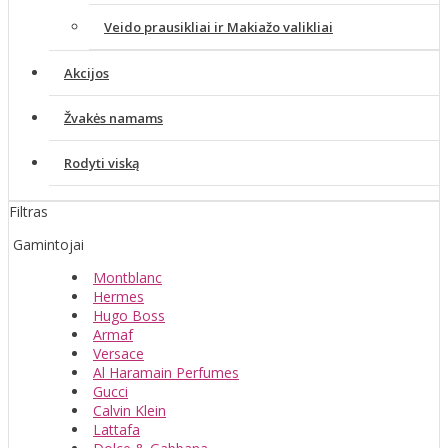
Veido prausikliai ir Makiažo valikliai
Akcijos
Žvakės namams
Rodyti viską
Filtras
Gamintojai
Montblanc
Hermes
Hugo Boss
Armaf
Versace
Al Haramain Perfumes
Gucci
Calvin Klein
Lattafa