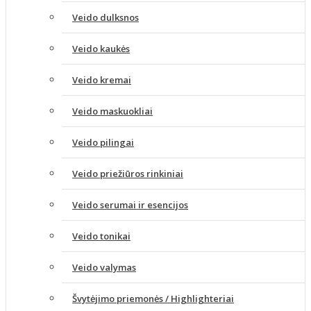
Veido dulksnos
Veido kaukės
Veido kremai
Veido maskuokliai
Veido pilingai
Veido priežiūros rinkiniai
Veido serumai ir esencijos
Veido tonikai
Veido valymas
Švytėjimo priemonės / Highlighteriai