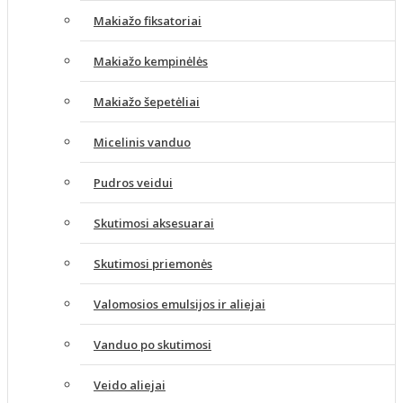
Makiažo fiksatoriai
Makiažo kempinėlės
Makiažo šepetėliai
Micelinis vanduo
Pudros veidui
Skutimosi aksesuarai
Skutimosi priemonės
Valomosios emulsijos ir aliejai
Vanduo po skutimosi
Veido aliejai