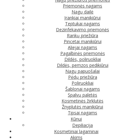
Priemonės nagams
Nagų dailė
Įrankiai manikiūrui
Teptukai nagams
Dezinfekavimo priemonės
Rankų priežiūra
Pincetai manikiūrui
Aliejai nagams
Pagalbinės priemonės
Dildės, poliruokliai
Dildės, pemzos pedikiūrui
Nagų papuošalai
Pėdų priežiūra
Poliruokliai
Šablonai nagams
Spalvų paletės
Kosmetinės žirklutės
Žnyplutės manikiūrui
Tipsai nagams
Kūnui
Depiliacija
Kosmetiniai lagaminai
Akims