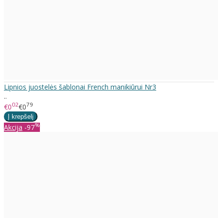
Lipnios juostelės šablonai French manikiūrui Nr3
..
02
79
€0
€0
%
Akcija
-97