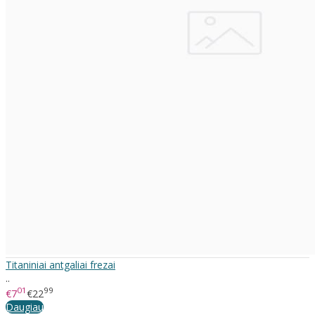
Titaniniai antgaliai frezai
..
01
99
€7
€22
Daugiau