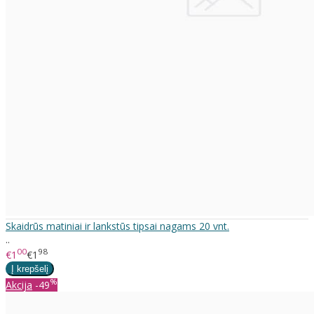
Skaidrūs matiniai ir lankstūs tipsai nagams 20 vnt.
..
00
98
€1
€1
%
Akcija
-49