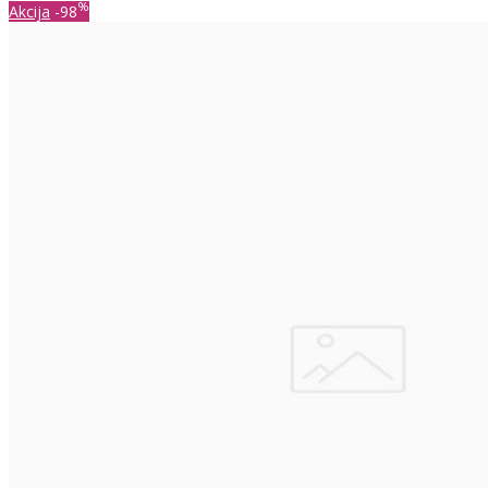
%
Akcija
-98