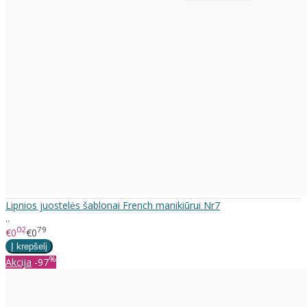
Lipnios juostelės šablonai French manikiūrui Nr7
..
02
79
€0
€0
%
Akcija
-97