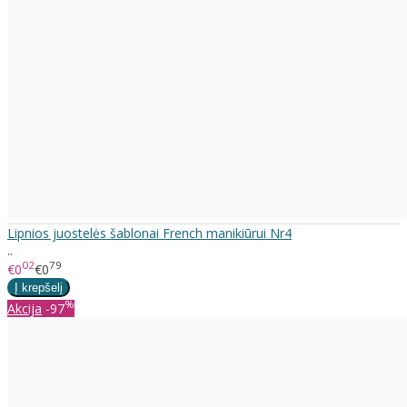
Lipnios juostelės šablonai French manikiūrui Nr4
..
02
79
€0
€0
%
Akcija
-97