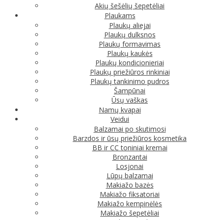
Akių šešėlių šepetėliai
Plaukams
Plaukų aliejai
Plaukų dulksnos
Plaukų formavimas
Plaukų kaukės
Plaukų kondicionieriai
Plaukų priežiūros rinkiniai
Plaukų tankinimo pudros
Šampūnai
Ūsų vaškas
Namų kvapai
Veidui
Balzamai po skutimosi
Barzdos ir ūsų priežiūros kosmetika
BB ir CC toniniai kremai
Bronzantai
Losjonai
Lūpų balzamai
Makiažo bazės
Makiažo fiksatoriai
Makiažo kempinėlės
Makiažo šepetėliai