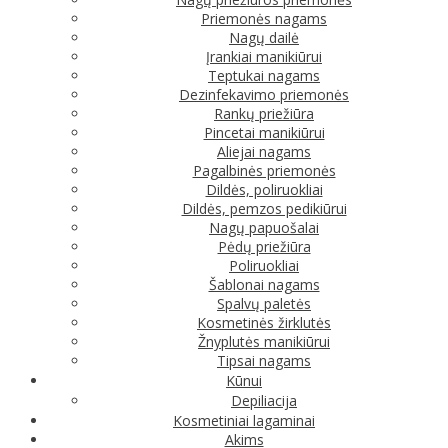
Priemonės nagams
Nagų dailė
Įrankiai manikiūrui
Teptukai nagams
Dezinfekavimo priemonės
Rankų priežiūra
Pincetai manikiūrui
Aliejai nagams
Pagalbinės priemonės
Dildės, poliruokliai
Dildės, pemzos pedikiūrui
Nagų papuošalai
Pėdų priežiūra
Poliruokliai
Šablonai nagams
Spalvų paletės
Kosmetinės žirklutės
Žnyplutės manikiūrui
Tipsai nagams
Kūnui
Depiliacija
Kosmetiniai lagaminai
Akims