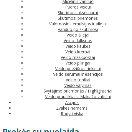
Micelinis vanduo
Pudros veidui
Skutimosi aksesuarai
Skutimosi priemonės
Valomosios emulsijos ir aliejai
Vanduo po skutimosi
Veido aliejai
Veido dulksnos
Veido kaukės
Veido kremai
Veido maskuokliai
Veido pilingai
Veido priežiūros rinkiniai
Veido serumai ir esencijos
Veido tonikai
Veido valymas
Švytėjimo priemonės / Highlighteriai
Veido prausikliai ir Makiažo valikliai
Akcijos
Žvakės namams
Rodyti viską
Prekės su nuolaida