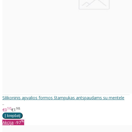
Silikoninis apvalios formos štampukas antspaudams su mentele
..
10
98
€0
€1
%
Akcija
-97