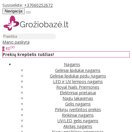
Susisiekite:
+37060252672
Navigacija
Mano paskyra
00
€0
0
Prekių krepšelis tuščias!
Nagams
Geliniai lipdukai nagams
Geliniai lipdukai pėdų nagams
LED ir UV lempos nagams
Royal Nails Priemonės
Elektriniai prietaisai
Nagų lakavimas
Gelis nagams
Pirkėjų įvertintos prekės
Rinkiniai nagams
UV/LED gelis nagams
Akrilas nagams
Nagų priežiūros priemonės