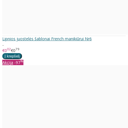
Lipnios juostelės šablonai French manikiūrui Nr6
..
02
79
€0
€0
%
Akcija
-97