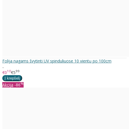
Folija nagams švytinti UV spinduliuose 10 vientų po 100cm
..
10
99
€0
€5
%
Akcija
-86