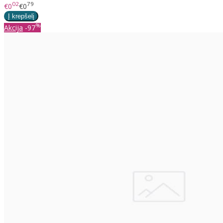
02
79
€0
€0
%
Akcija
-97