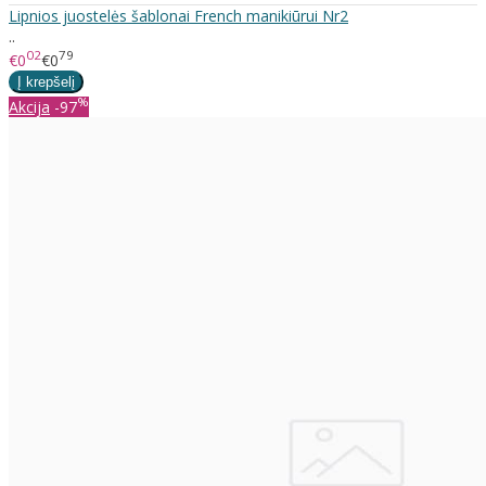
Lipnios juostelės šablonai French manikiūrui Nr2
..
02
79
€0
€0
%
Akcija
-97