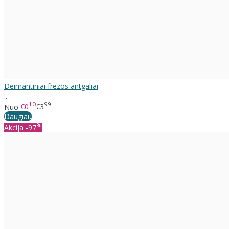
Deimantiniai frezos antgaliai
..
10
99
Nuo
€0
€3
Daugiau
%
Akcija
-97