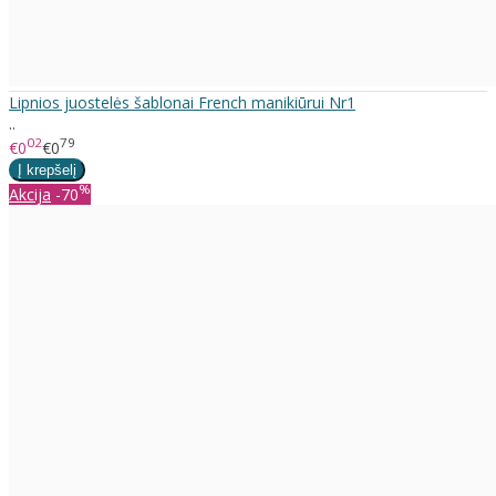
Lipnios juostelės šablonai French manikiūrui Nr1
..
02
79
€0
€0
%
Akcija
-70