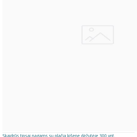
Skaidrūs tipsai nagams su plačia kišene dėžutėje 300 vnt.