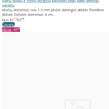
Įvairių spalvų ir formų blizgučių karuselės nagų dailei skirtingų
variantų
Akučių skersmuo: nuo 1-5 mm pločio skirtingos akutės Plastikinė
dėžutė Dėžutės skersmuo: 6 cm..
10
99
Nuo
€0
€2
Daugiau
%
Akcija
-49