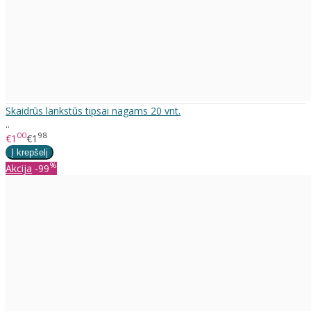
Skaidrūs lankstūs tipsai nagams 20 vnt.
..
00
98
€1
€1
%
Akcija
-99