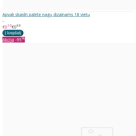
Apvali skaidri paletė nagų dizainams 18 vietų
..
10
69
€0
€0
%
Akcija
-95