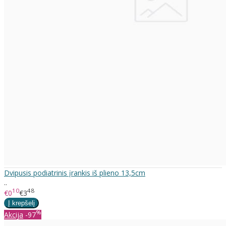
Dvipusis podiatrinis įrankis iš plieno 13,5cm
..
10
48
€0
€3
%
Akcija
-97