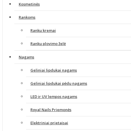
Kosmetinės
Rankoms
Rankų kremai
Rankų plovimo želė
Nagams
Geliniai lipdukai nagams
Geliniai lipdukai pėdų nagams
LED ir UV lempos nagams
Royal Nails Priemonės
Elektriniai prietaisai