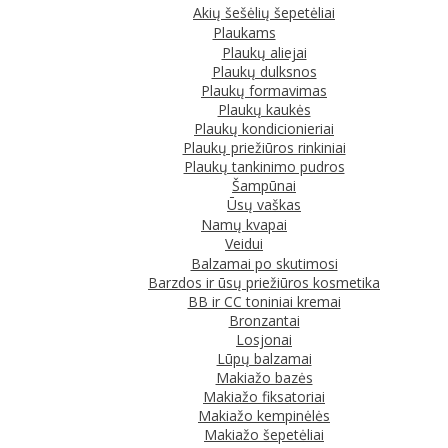
Akių šešėlių šepetėliai
Plaukams
Plaukų aliejai
Plaukų dulksnos
Plaukų formavimas
Plaukų kaukės
Plaukų kondicionieriai
Plaukų priežiūros rinkiniai
Plaukų tankinimo pudros
Šampūnai
Ūsų vaškas
Namų kvapai
Veidui
Balzamai po skutimosi
Barzdos ir ūsų priežiūros kosmetika
BB ir CC toniniai kremai
Bronzantai
Losjonai
Lūpų balzamai
Makiažo bazės
Makiažo fiksatoriai
Makiažo kempinėlės
Makiažo šepetėliai