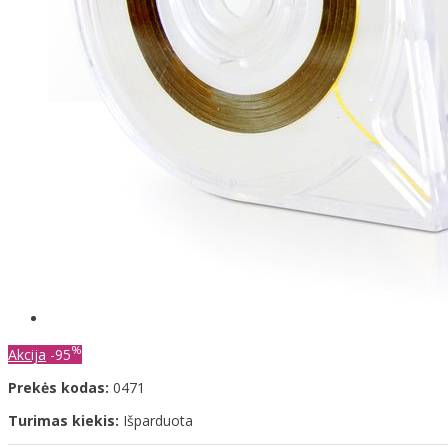
%
Akcija
-95
Prekės kodas:
0471
Turimas kiekis:
Išparduota