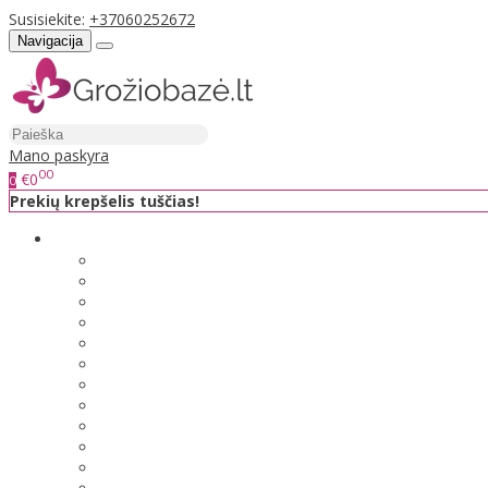
Susisiekite:
+37060252672
Navigacija
Mano paskyra
00
€0
0
Prekių krepšelis tuščias!