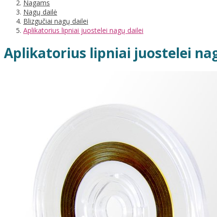
Nagams
Nagų dailė
Blizgučiai nagų dailei
Aplikatorius lipniai juostelei nagų dailei
Aplikatorius lipniai juostelei na