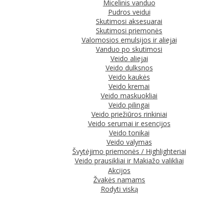
Micelinis vanduo
Pudros veidui
Skutimosi aksesuarai
Skutimosi priemonės
Valomosios emulsijos ir aliejai
Vanduo po skutimosi
Veido aliejai
Veido dulksnos
Veido kaukės
Veido kremai
Veido maskuokliai
Veido pilingai
Veido priežiūros rinkiniai
Veido serumai ir esencijos
Veido tonikai
Veido valymas
Švytėjimo priemonės / Highlighteriai
Veido prausikliai ir Makiažo valikliai
Akcijos
Žvakės namams
Rodyti viską