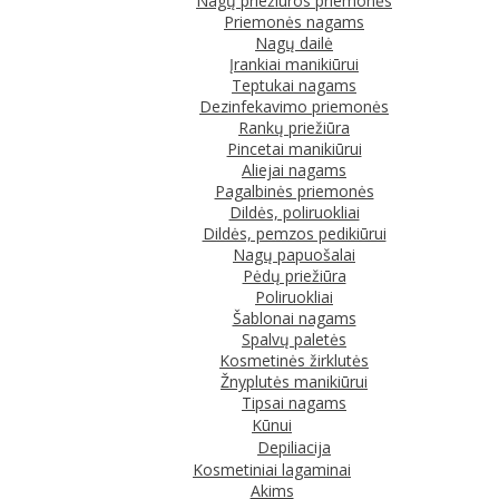
Nagų priežiūros priemonės
Priemonės nagams
Nagų dailė
Įrankiai manikiūrui
Teptukai nagams
Dezinfekavimo priemonės
Rankų priežiūra
Pincetai manikiūrui
Aliejai nagams
Pagalbinės priemonės
Dildės, poliruokliai
Dildės, pemzos pedikiūrui
Nagų papuošalai
Pėdų priežiūra
Poliruokliai
Šablonai nagams
Spalvų paletės
Kosmetinės žirklutės
Žnyplutės manikiūrui
Tipsai nagams
Kūnui
Depiliacija
Kosmetiniai lagaminai
Akims