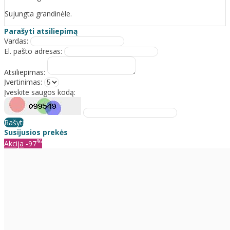
Sujungta grandinėle.
Parašyti atsiliepimą
Vardas:
El. pašto adresas:
Atsiliepimas:
Įvertinimas:
Įveskite saugos kodą:
Rašyti
Susijusios prekės
%
Akcija
-97