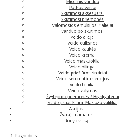
Micelinis vanduo
Pudros veidui
Skutimosi aksesuarai
Skutimosi priemonės
Valomosios emulsijos ir aliejai
Vanduo po skutimosi
Veido aliejai
Veido dulksnos
Veido kaukės
Veido kremai
Veido maskuokliai
Veido pilingai
Veido priežiūros rinkiniai
Veido serumai ir esencijos
Veido tonikai
Veido valymas
Švytėjimo priemonės / Highlighteriai
Veido prausikliai ir Makiažo valikliai
Akcijos
Žvakės namams
Rodyti viską
Pagrindinis