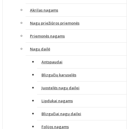
Akrilas nagams
Nagų priežiūros priemonės
Priemonės nagams
Nagų dailė
Antspaudai
Blizgučių karuselės
Juostelės nagų dailei
Lipdukai nagams
Blizgučiai nagų dailei
Folijos nagams