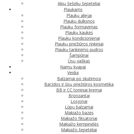
Akių šešėlių šepetėliai
Plaukams
Plaukų aliejai
Plaukų dulksnos
Plaukų formavimas
Plaukų kaukės
Plaukų kondicionieriai
Plaukų priežiūros rinkiniai
Plaukų tankinimo pudros
Šampūnai
Ūsų vaškas
Namų kvapai
Veidui
Balzamai po skutimosi
Barzdos ir ūsų priežiūros kosmetika
BB ir CC toniniai kremai
Bronzantai
Losjonai
Lūpų balzamai
Makiažo bazės
Makiažo fiksatoriai
Makiažo kempinėlės
Makiažo šepetėliai