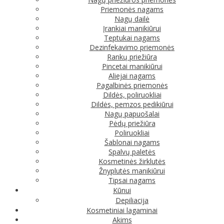
Priemonės nagams
Nagų dailė
Įrankiai manikiūrui
Teptukai nagams
Dezinfekavimo priemonės
Rankų priežiūra
Pincetai manikiūrui
Aliejai nagams
Pagalbinės priemonės
Dildės, poliruokliai
Dildės, pemzos pedikiūrui
Nagų papuošalai
Pėdų priežiūra
Poliruokliai
Šablonai nagams
Spalvų paletės
Kosmetinės žirklutės
Žnyplutės manikiūrui
Tipsai nagams
Kūnui
Depiliacija
Kosmetiniai lagaminai
Akims