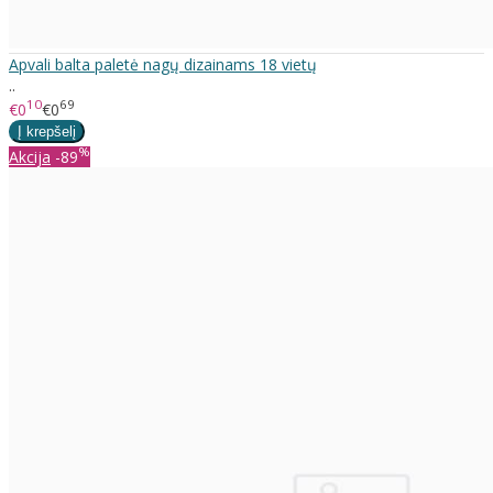
Apvali balta paletė nagų dizainams 18 vietų
..
10
69
€0
€0
%
Akcija
-89