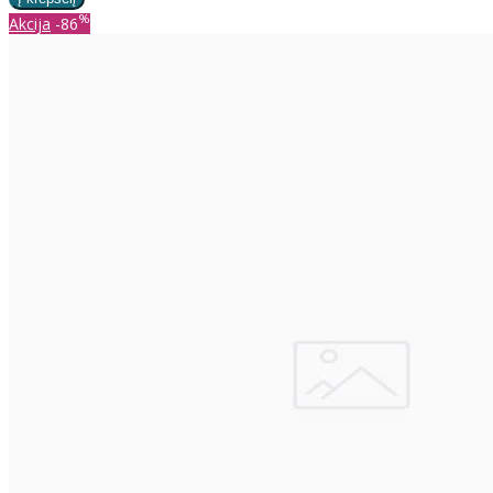
%
Akcija
-86