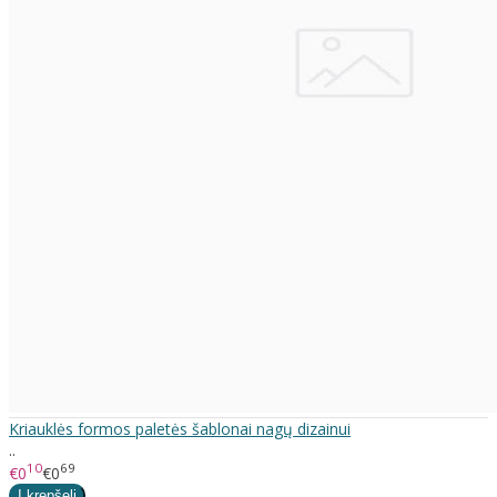
Kriauklės formos paletės šablonai nagų dizainui
..
10
69
€0
€0