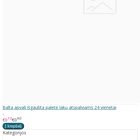
Balta apvali išgaubta paletė lakų atspalviams 24 vienetai
..
10
90
€0
€0
Kategorijos