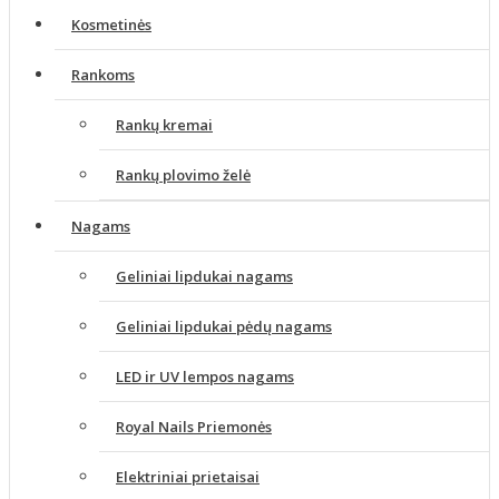
Kosmetinės
Rankoms
Rankų kremai
Rankų plovimo želė
Nagams
Geliniai lipdukai nagams
Geliniai lipdukai pėdų nagams
LED ir UV lempos nagams
Royal Nails Priemonės
Elektriniai prietaisai