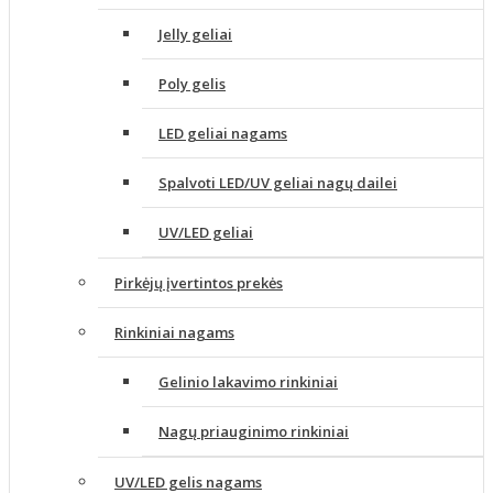
Jelly geliai
Poly gelis
LED geliai nagams
Spalvoti LED/UV geliai nagų dailei
UV/LED geliai
Pirkėjų įvertintos prekės
Rinkiniai nagams
Gelinio lakavimo rinkiniai
Nagų priauginimo rinkiniai
UV/LED gelis nagams