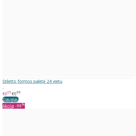
Stiletto formos paletė 24 vietų
..
01
99
€0
€0
Daugiau
%
Akcija
-99