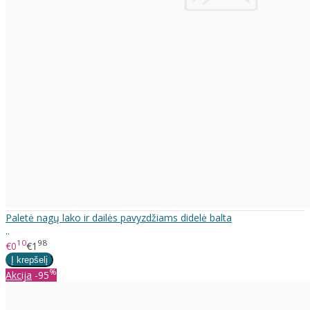
Paletė nagų lako ir dailės pavyzdžiams didelė balta
..
10
98
€0
€1
%
Akcija
-95