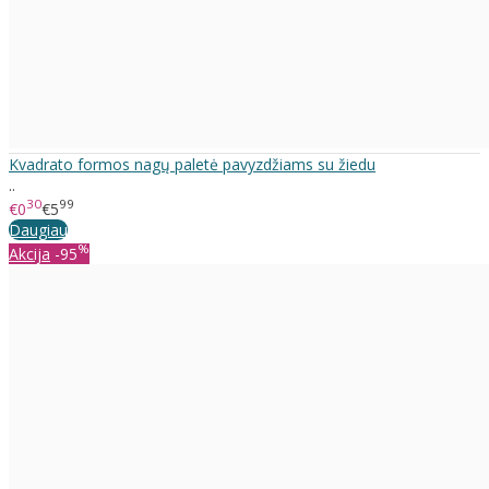
Kvadrato formos nagų paletė pavyzdžiams su žiedu
..
30
99
€0
€5
Daugiau
%
Akcija
-95