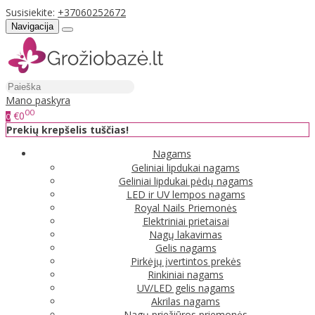
Susisiekite:
+37060252672
Navigacija
Mano paskyra
00
€0
0
Prekių krepšelis tuščias!
Nagams
Geliniai lipdukai nagams
Geliniai lipdukai pėdų nagams
LED ir UV lempos nagams
Royal Nails Priemonės
Elektriniai prietaisai
Nagų lakavimas
Gelis nagams
Pirkėjų įvertintos prekės
Rinkiniai nagams
UV/LED gelis nagams
Akrilas nagams
Nagų priežiūros priemonės