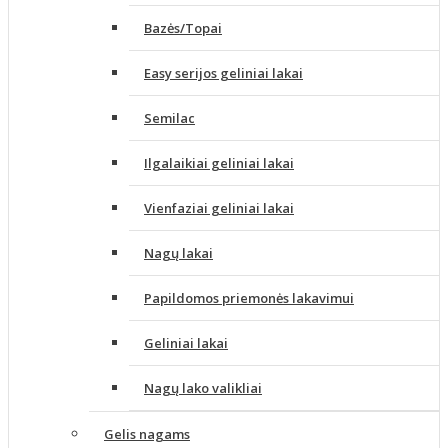
Bazės/Topai
Easy serijos geliniai lakai
Semilac
Ilgalaikiai geliniai lakai
Vienfaziai geliniai lakai
Nagų lakai
Papildomos priemonės lakavimui
Geliniai lakai
Nagų lako valikliai
Gelis nagams