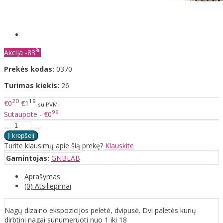
%
Akcija
-83
Prekės kodas:
0370
Turimas kiekis:
26
20
19
€0
€1
su PVM
99
Sutaupote - €0
Turite klausimų apie šią prekę?
Klauskite
Gamintojas:
GNBLAB
Aprašymas
(0) Atsiliepimai
Nagų dizaino ekspozicijos peletė, dvipusė. Dvi paletės kurių
dirbtini nagai sunumeruoti nuo 1 iki 18