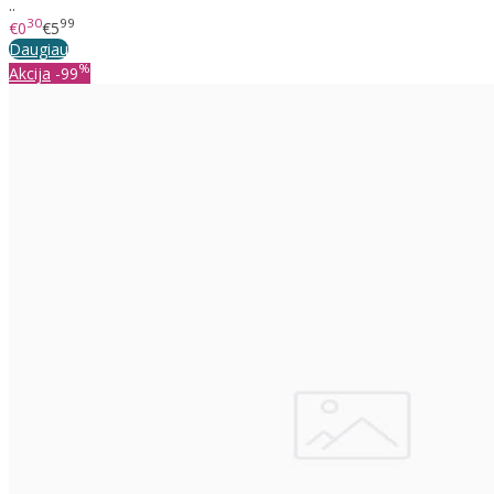
..
30
99
€0
€5
Daugiau
%
Akcija
-99