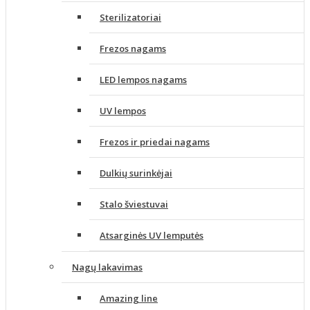
Sterilizatoriai
Frezos nagams
LED lempos nagams
UV lempos
Frezos ir priedai nagams
Dulkių surinkėjai
Stalo šviestuvai
Atsarginės UV lemputės
Nagų lakavimas
Amazing line