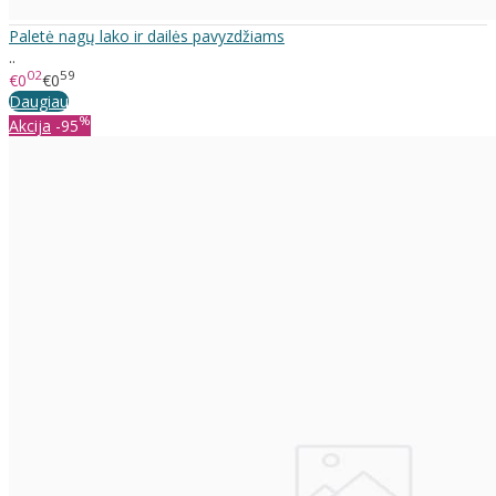
Paletė nagų lako ir dailės pavyzdžiams
..
02
59
€0
€0
Daugiau
%
Akcija
-95