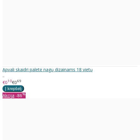
Apvali skaidri paletė nagų dizainams 18 vietų
..
10
69
€0
€0
%
Akcija
-86