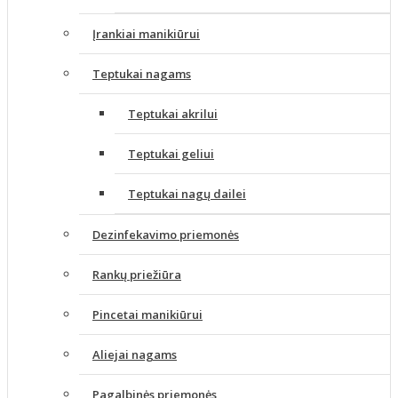
Įrankiai manikiūrui
Teptukai nagams
Teptukai akrilui
Teptukai geliui
Teptukai nagų dailei
Dezinfekavimo priemonės
Rankų priežiūra
Pincetai manikiūrui
Aliejai nagams
Pagalbinės priemonės