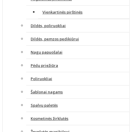
Vienkartinės pirštinės
Dildės, poliruokliai
Dildės, pemzos pedikiūrui
Nagų papuošalai
Pėdų priežiūra
Poliruokliai
Šablonai nagams
Spalvų paletės
Kosmetinės žirklutės
Žnyplutės manikiūrui