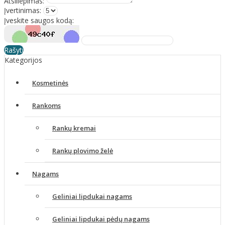
Atsiliepimas:
Įvertinimas:
Įveskite saugos kodą:
Rašyti
Kategorijos
Kosmetinės
Rankoms
Rankų kremai
Rankų plovimo želė
Nagams
Geliniai lipdukai nagams
Geliniai lipdukai pėdų nagams