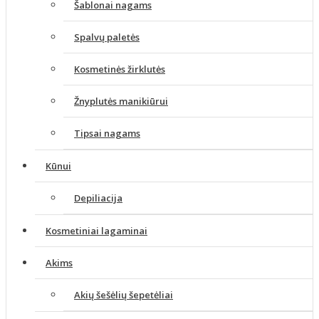
Šablonai nagams
Spalvų paletės
Kosmetinės žirklutės
Žnyplutės manikiūrui
Tipsai nagams
Kūnui
Depiliacija
Kosmetiniai lagaminai
Akims
Akių šešėlių šepetėliai