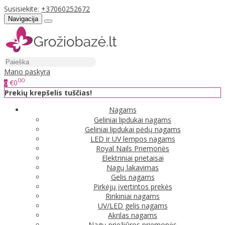
Susisiekite:
+37060252672
Navigacija
Mano paskyra
00
€0
0
Prekių krepšelis tuščias!
Nagams
Geliniai lipdukai nagams
Geliniai lipdukai pėdų nagams
LED ir UV lempos nagams
Royal Nails Priemonės
Elektriniai prietaisai
Nagų lakavimas
Gelis nagams
Pirkėjų įvertintos prekės
Rinkiniai nagams
UV/LED gelis nagams
Akrilas nagams
Nagų priežiūros priemonės