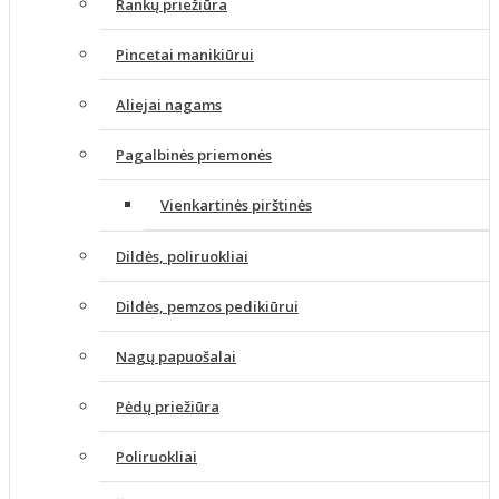
Rankų priežiūra
Pincetai manikiūrui
Aliejai nagams
Pagalbinės priemonės
Vienkartinės pirštinės
Dildės, poliruokliai
Dildės, pemzos pedikiūrui
Nagų papuošalai
Pėdų priežiūra
Poliruokliai