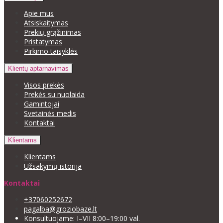
Apie mus
Atsiskaitymas
Prekių grąžinimas
Pristatymas
Pirkimo taisyklės
Klientų aptarnavimas
Visos prekės
Prekės su nuolaida
Gamintojai
Svetainės medis
Kontaktai
Klientams
Klientams
Užsakymų istorija
Kontaktai
+37060252672
pagalba@groziobaze.lt
Konsultuojame: I–VII 8:00–19:00 val.