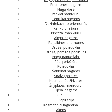
Priemonės nagams
Nagų dailė
Įrankiai manikiūrui
Teptukai nagams
Dezinfekavimo priemonės
Rankų priežiūra
Pincetai manikiūrui
Aliejai nagams
Pagalbinės priemonės
Dildės, poliruokliai
Dildės, pemzos pedikiūrui
Nagų papuošalai
Pėdų priežiūra
Poliruokliai
Šablonai nagams
Spalvų paletės
Kosmetinės žirklutės
Žnyplutės manikiūrui
Tipsai nagams
Kūnui
Depiliacija
Kosmetiniai lagaminai
Akims