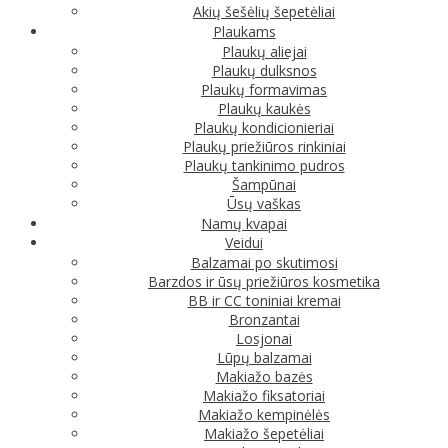
Akių šešėlių šepetėliai
Plaukams
Plaukų aliejai
Plaukų dulksnos
Plaukų formavimas
Plaukų kaukės
Plaukų kondicionieriai
Plaukų priežiūros rinkiniai
Plaukų tankinimo pudros
Šampūnai
Ūsų vaškas
Namų kvapai
Veidui
Balzamai po skutimosi
Barzdos ir ūsų priežiūros kosmetika
BB ir CC toniniai kremai
Bronzantai
Losjonai
Lūpų balzamai
Makiažo bazės
Makiažo fiksatoriai
Makiažo kempinėlės
Makiažo šepetėliai