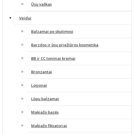
Ūsų vaškas
Veidui
Balzamai po skutimosi
Barzdos ir ūsų priežiūros kosmetika
BB ir CC toniniai kremai
Bronzantai
Losjonai
Lūpų balzamai
Makiažo bazės
Makiažo fiksatoriai