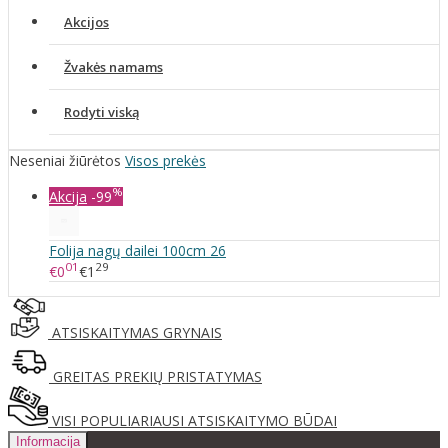
Akcijos
Žvakės namams
Rodyti viską
Neseniai žiūrėtos
Visos prekės
%
Akcija
-99
Folija nagų dailei 100cm 26
01
29
€0
€1
ATSISKAITYMAS GRYNAIS
GREITAS PREKIŲ PRISTATYMAS
VISI POPULIARIAUSI ATSISKAITYMO BŪDAI
Informacija