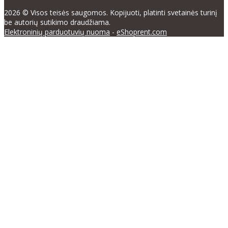
2026 © Visos teisės saugomos. Kopijuoti, platinti svetainės turinį
be autorių sutikimo draudžiama.
Elektroninių parduotuvių nuoma
-
eShoprent.com