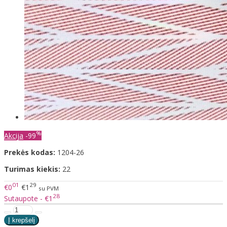
%
Akcija
-99
Prekės kodas:
1204-26
Turimas kiekis:
22
01
29
€0
€1
su PVM
28
Sutaupote - €1