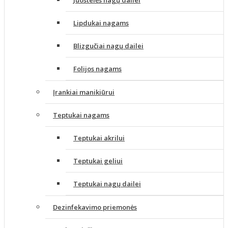
Juostelės nagų dailei
Lipdukai nagams
Blizgučiai nagų dailei
Folijos nagams
Įrankiai manikiūrui
Teptukai nagams
Teptukai akrilui
Teptukai geliui
Teptukai nagų dailei
Dezinfekavimo priemonės