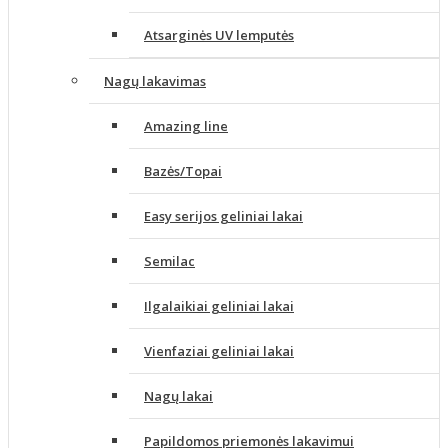
Atsarginės UV lemputės
Nagų lakavimas
Amazing line
Bazės/Topai
Easy serijos geliniai lakai
Semilac
Ilgalaikiai geliniai lakai
Vienfaziai geliniai lakai
Nagų lakai
Papildomos priemonės lakavimui