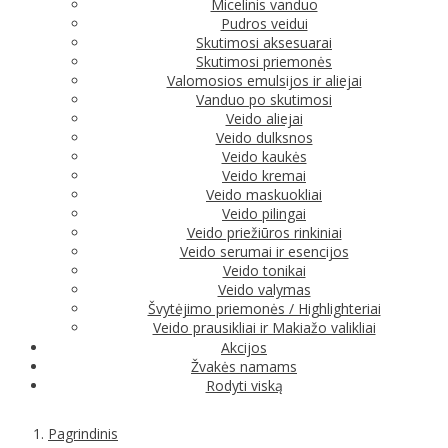
Micelinis vanduo
Pudros veidui
Skutimosi aksesuarai
Skutimosi priemonės
Valomosios emulsijos ir aliejai
Vanduo po skutimosi
Veido aliejai
Veido dulksnos
Veido kaukės
Veido kremai
Veido maskuokliai
Veido pilingai
Veido priežiūros rinkiniai
Veido serumai ir esencijos
Veido tonikai
Veido valymas
Švytėjimo priemonės / Highlighteriai
Veido prausikliai ir Makiažo valikliai
Akcijos
Žvakės namams
Rodyti viską
Pagrindinis