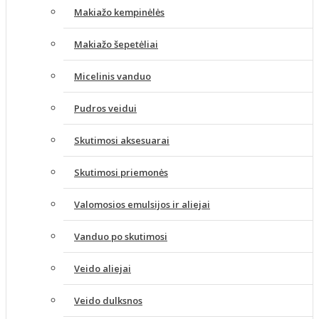
Makiažo kempinėlės
Makiažo šepetėliai
Micelinis vanduo
Pudros veidui
Skutimosi aksesuarai
Skutimosi priemonės
Valomosios emulsijos ir aliejai
Vanduo po skutimosi
Veido aliejai
Veido dulksnos