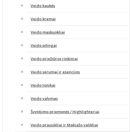
Veido kaukės
Veido kremai
Veido maskuokliai
Veido pilingai
Veido priežiūros rinkiniai
Veido serumai ir esencijos
Veido tonikai
Veido valymas
Švytėjimo priemonės / Highlighteriai
Veido prausikliai ir Makiažo valikliai