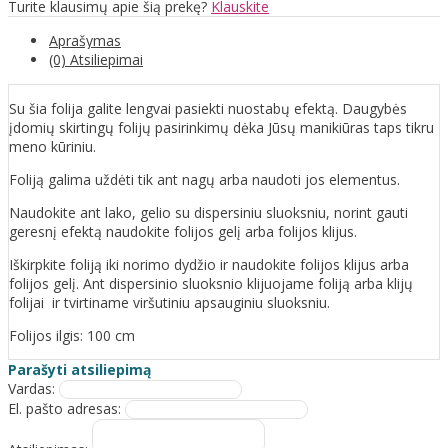
Turite klausimų apie šią prekę?
Klauskite
Aprašymas
(0) Atsiliepimai
Su šia folija galite lengvai pasiekti nuostabų efektą. Daugybės
įdomių skirtingų folijų pasirinkimų dėka Jūsų manikiūras taps tikru
meno kūriniu.
Foliją galima uždėti tik ant nagų arba naudoti jos elementus.
Naudokite ant lako, gelio su dispersiniu sluoksniu, norint gauti
geresnį efektą naudokite folijos gelį arba folijos klijus.
Iškirpkite foliją iki norimo dydžio ir naudokite folijos klijus arba
folijos gelį. Ant dispersinio sluoksnio klijuojame foliją arba klijų
folijai ir tvirtiname viršutiniu apsauginiu sluoksniu.
Folijos ilgis: 100 cm
Parašyti atsiliepimą
Vardas:
El. pašto adresas: