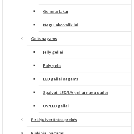
Geliniai lakai
Nagų lako valikliai
Gelis nagams
Jelly geliai
Poly gelis
LED geliai nagams
Spalvoti LED/UV geliai nagų dailei
UV/LED geliai
Pirkėjų įvertintos prekės
Rinkiniai nagams