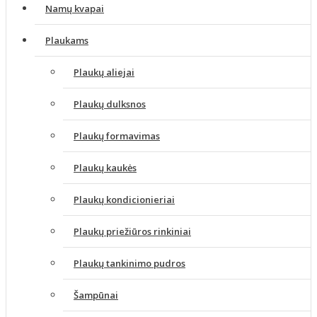
Namų kvapai
Plaukams
Plaukų aliejai
Plaukų dulksnos
Plaukų formavimas
Plaukų kaukės
Plaukų kondicionieriai
Plaukų priežiūros rinkiniai
Plaukų tankinimo pudros
Šampūnai