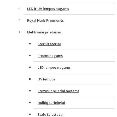
LED ir UV lempos nagams
Royal Nails Priemonės
Elektriniai prietaisai
Sterilizatoriai
Frezos nagams
LED lempos nagams
UV lempos
Frezos ir priedai nagams
Dulkių surinkėjai
Stalo šviestuvai