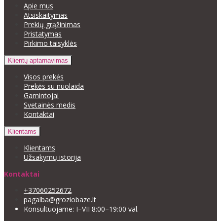
Apie mus
Atsiskaitymas
Prekių grąžinimas
Pristatymas
Pirkimo taisyklės
Klientų aptarnavimas
Visos prekės
Prekės su nuolaida
Gamintojai
Svetainės medis
Kontaktai
Klientams
Klientams
Užsakymų istorija
Kontaktai
+37060252672
pagalba@groziobaze.lt
Konsultuojame: I–VII 8:00–19:00 val.