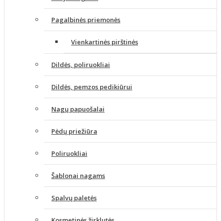
Pagalbinės priemonės
Vienkartinės pirštinės
Dildės, poliruokliai
Dildės, pemzos pedikiūrui
Nagų papuošalai
Pėdų priežiūra
Poliruokliai
Šablonai nagams
Spalvų paletės
Kosmetinės žirklutės