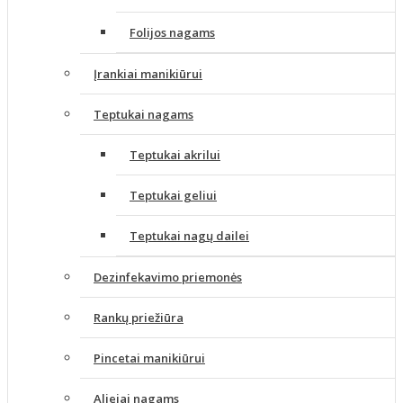
Folijos nagams
Įrankiai manikiūrui
Teptukai nagams
Teptukai akrilui
Teptukai geliui
Teptukai nagų dailei
Dezinfekavimo priemonės
Rankų priežiūra
Pincetai manikiūrui
Aliejai nagams