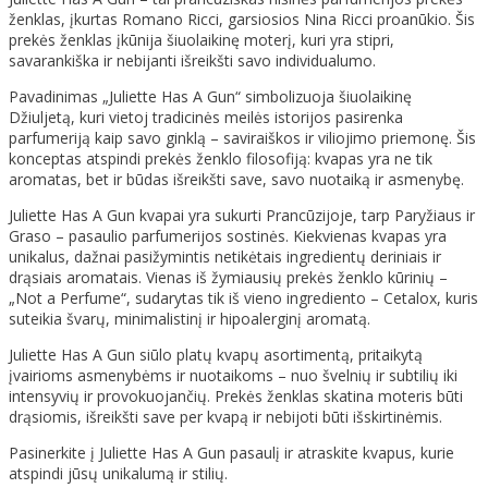
ženklas, įkurtas Romano Ricci, garsiosios Nina Ricci proanūkio. Šis
prekės ženklas įkūnija šiuolaikinę moterį, kuri yra stipri,
savarankiška ir nebijanti išreikšti savo individualumo.
Pavadinimas „Juliette Has A Gun“ simbolizuoja šiuolaikinę
Džiuljetą, kuri vietoj tradicinės meilės istorijos pasirenka
parfumeriją kaip savo ginklą – saviraiškos ir viliojimo priemonę. Šis
konceptas atspindi prekės ženklo filosofiją: kvapas yra ne tik
aromatas, bet ir būdas išreikšti save, savo nuotaiką ir asmenybę.
Juliette Has A Gun kvapai yra sukurti Prancūzijoje, tarp Paryžiaus ir
Graso – pasaulio parfumerijos sostinės. Kiekvienas kvapas yra
unikalus, dažnai pasižymintis netikėtais ingredientų deriniais ir
drąsiais aromatais. Vienas iš žymiausių prekės ženklo kūrinių –
„Not a Perfume“, sudarytas tik iš vieno ingrediento – Cetalox, kuris
suteikia švarų, minimalistinį ir hipoalerginį aromatą.
Juliette Has A Gun siūlo platų kvapų asortimentą, pritaikytą
įvairioms asmenybėms ir nuotaikoms – nuo švelnių ir subtilių iki
intensyvių ir provokuojančių. Prekės ženklas skatina moteris būti
drąsiomis, išreikšti save per kvapą ir nebijoti būti išskirtinėmis.
Pasinerkite į Juliette Has A Gun pasaulį ir atraskite kvapus, kurie
atspindi jūsų unikalumą ir stilių.