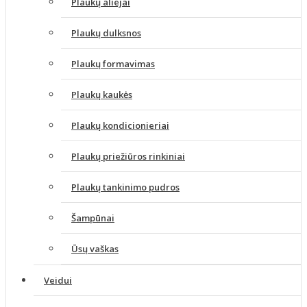
Plaukų aliejai
Plaukų dulksnos
Plaukų formavimas
Plaukų kaukės
Plaukų kondicionieriai
Plaukų priežiūros rinkiniai
Plaukų tankinimo pudros
Šampūnai
Ūsų vaškas
Veidui