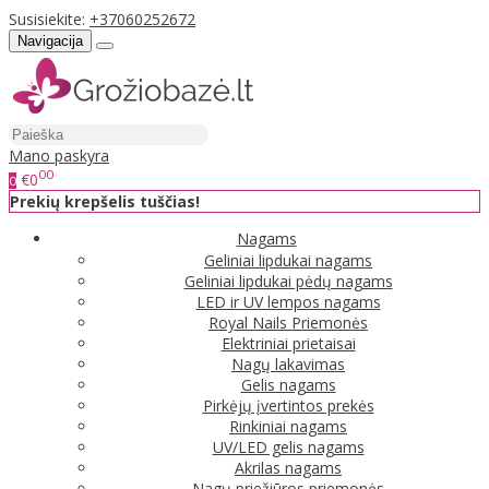
Susisiekite:
+37060252672
Navigacija
Mano paskyra
00
€0
0
Prekių krepšelis tuščias!
Nagams
Geliniai lipdukai nagams
Geliniai lipdukai pėdų nagams
LED ir UV lempos nagams
Royal Nails Priemonės
Elektriniai prietaisai
Nagų lakavimas
Gelis nagams
Pirkėjų įvertintos prekės
Rinkiniai nagams
UV/LED gelis nagams
Akrilas nagams
Nagų priežiūros priemonės