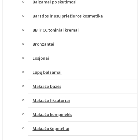
Balzamai po skutimosi
Barzdos ir ūsų priežiūros kosmetika
BB ir CC toniniai kremai
Bronzantai
Losjonai
Lūpų balzamai
Makiažo bazės
Makiažo fiksatoriai
Makiažo kempinėlės
Makiažo šepetėliai