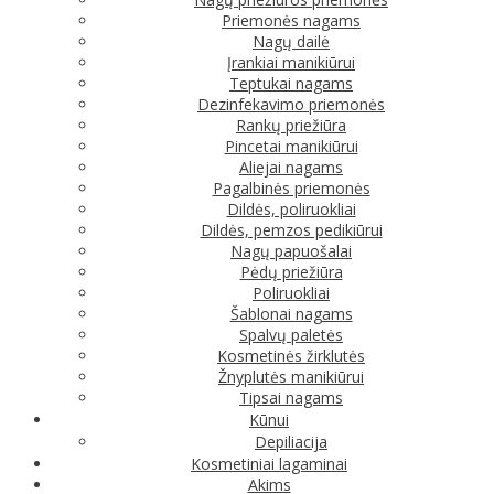
Priemonės nagams
Nagų dailė
Įrankiai manikiūrui
Teptukai nagams
Dezinfekavimo priemonės
Rankų priežiūra
Pincetai manikiūrui
Aliejai nagams
Pagalbinės priemonės
Dildės, poliruokliai
Dildės, pemzos pedikiūrui
Nagų papuošalai
Pėdų priežiūra
Poliruokliai
Šablonai nagams
Spalvų paletės
Kosmetinės žirklutės
Žnyplutės manikiūrui
Tipsai nagams
Kūnui
Depiliacija
Kosmetiniai lagaminai
Akims