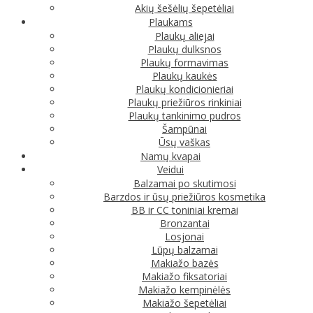
Akių šešėlių šepetėliai
Plaukams
Plaukų aliejai
Plaukų dulksnos
Plaukų formavimas
Plaukų kaukės
Plaukų kondicionieriai
Plaukų priežiūros rinkiniai
Plaukų tankinimo pudros
Šampūnai
Ūsų vaškas
Namų kvapai
Veidui
Balzamai po skutimosi
Barzdos ir ūsų priežiūros kosmetika
BB ir CC toniniai kremai
Bronzantai
Losjonai
Lūpų balzamai
Makiažo bazės
Makiažo fiksatoriai
Makiažo kempinėlės
Makiažo šepetėliai