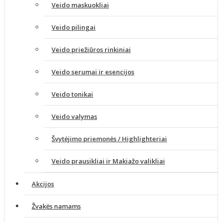
Veido maskuokliai
Veido pilingai
Veido priežiūros rinkiniai
Veido serumai ir esencijos
Veido tonikai
Veido valymas
Švytėjimo priemonės / Highlighteriai
Veido prausikliai ir Makiažo valikliai
Akcijos
Žvakės namams