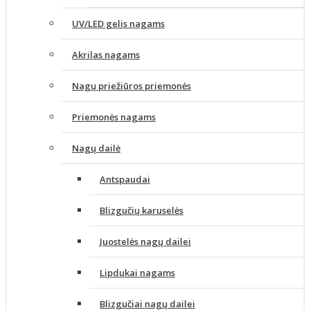
UV/LED gelis nagams
Akrilas nagams
Nagų priežiūros priemonės
Priemonės nagams
Nagų dailė
Antspaudai
Blizgučių karuselės
Juostelės nagų dailei
Lipdukai nagams
Blizgučiai nagų dailei