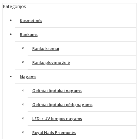
Kategorijos
Kosmetinės
Rankoms
Rankų kremai
Rankų plovimo želė
Nagams
Geliniai lipdukai nagams
Geliniai lipdukai pėdų nagams
LED ir UV lempos nagams
Royal Nails Priemonės