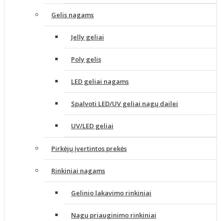
Gelis nagams
Jelly geliai
Poly gelis
LED geliai nagams
Spalvoti LED/UV geliai nagų dailei
UV/LED geliai
Pirkėjų įvertintos prekės
Rinkiniai nagams
Gelinio lakavimo rinkiniai
Nagų priauginimo rinkiniai