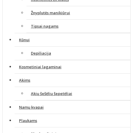
Žnyplutės manikiūrui
Tipsai nagams
Kūnui
Depiliacija
Kosmetiniai lagaminai
Akims
Akių šešėlių šepetėliai
Namų kvapai
Plaukams