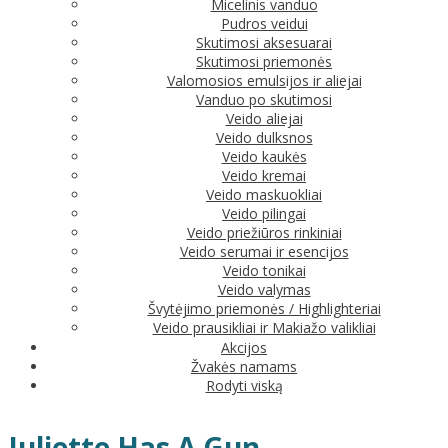
Micelinis vanduo
Pudros veidui
Skutimosi aksesuarai
Skutimosi priemonės
Valomosios emulsijos ir aliejai
Vanduo po skutimosi
Veido aliejai
Veido dulksnos
Veido kaukės
Veido kremai
Veido maskuokliai
Veido pilingai
Veido priežiūros rinkiniai
Veido serumai ir esencijos
Veido tonikai
Veido valymas
Švytėjimo priemonės / Highlighteriai
Veido prausikliai ir Makiažo valikliai
Akcijos
Žvakės namams
Rodyti viską
Juliette Has A Gun