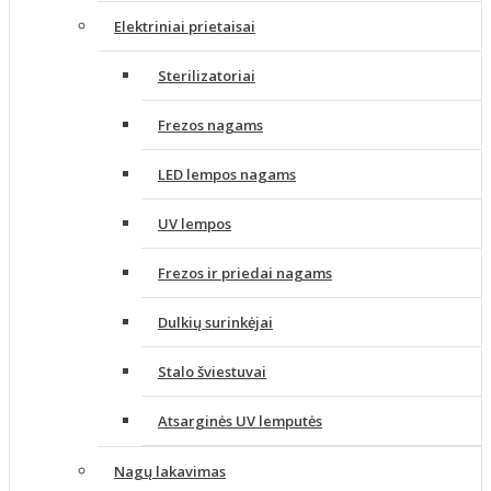
Elektriniai prietaisai
Sterilizatoriai
Frezos nagams
LED lempos nagams
UV lempos
Frezos ir priedai nagams
Dulkių surinkėjai
Stalo šviestuvai
Atsarginės UV lemputės
Nagų lakavimas