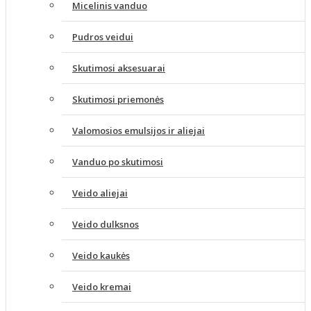
Micelinis vanduo
Pudros veidui
Skutimosi aksesuarai
Skutimosi priemonės
Valomosios emulsijos ir aliejai
Vanduo po skutimosi
Veido aliejai
Veido dulksnos
Veido kaukės
Veido kremai