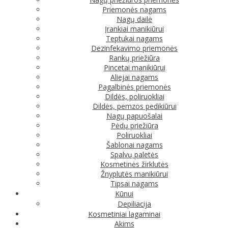
Priemonės nagams
Nagų dailė
Įrankiai manikiūrui
Teptukai nagams
Dezinfekavimo priemonės
Rankų priežiūra
Pincetai manikiūrui
Aliejai nagams
Pagalbinės priemonės
Dildės, poliruokliai
Dildės, pemzos pedikiūrui
Nagų papuošalai
Pėdų priežiūra
Poliruokliai
Šablonai nagams
Spalvų paletės
Kosmetinės žirklutės
Žnyplutės manikiūrui
Tipsai nagams
Kūnui
Depiliacija
Kosmetiniai lagaminai
Akims