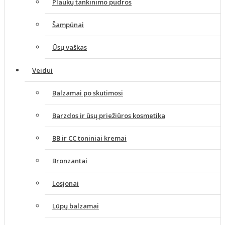
Plaukų tankinimo pudros
Šampūnai
Ūsų vaškas
Veidui
Balzamai po skutimosi
Barzdos ir ūsų priežiūros kosmetika
BB ir CC toniniai kremai
Bronzantai
Losjonai
Lūpų balzamai