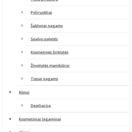
Poliruokliai
Šablonai nagams
Spalvų paletės
Kosmetinės žirklutės
Žnyplutės manikiūrui
Tipsai nagams
Kūnui
Depiliacija
Kosmetiniai lagaminai