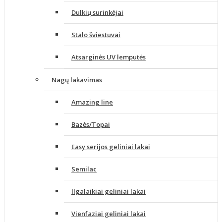
Dulkių surinkėjai
Stalo šviestuvai
Atsarginės UV lemputės
Nagų lakavimas
Amazing line
Bazės/Topai
Easy serijos geliniai lakai
Semilac
Ilgalaikiai geliniai lakai
Vienfaziai geliniai lakai