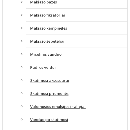
Makiažo bazės
Makiažo fiksatoriai
Makiažo kempinėlės
Makiažo šepetėliai
Micelinis vanduo
Pudros veidui
Skutimosi aksesuarai
Skutimosi priemonės
Valomosios emulsijos ir aliejai
Vanduo po skutimosi