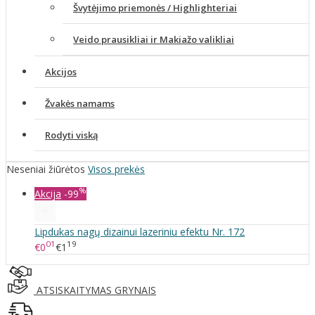
Švytėjimo priemonės / Highlighteriai
Veido prausikliai ir Makiažo valikliai
Akcijos
Žvakės namams
Rodyti viską
Neseniai žiūrėtos
Visos prekės
%
Akcija
-99
Lipdukas nagų dizainui lazeriniu efektu Nr. 172
01
19
€0
€1
ATSISKAITYMAS GRYNAIS