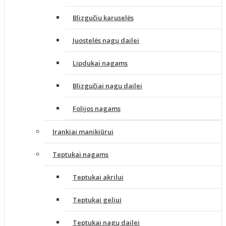
Blizgučių karuselės
Juostelės nagų dailei
Lipdukai nagams
Blizgučiai nagų dailei
Folijos nagams
Įrankiai manikiūrui
Teptukai nagams
Teptukai akrilui
Teptukai geliui
Teptukai nagų dailei