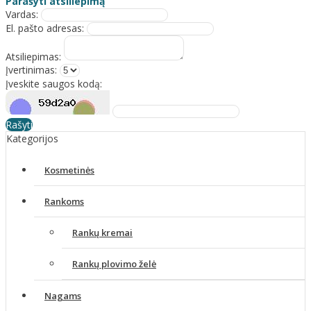
Parašyti atsiliepimą
Vardas:
El. pašto adresas:
Atsiliepimas:
Įvertinimas:
Įveskite saugos kodą:
Rašyti
Kategorijos
Kosmetinės
Rankoms
Rankų kremai
Rankų plovimo želė
Nagams