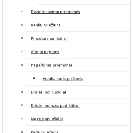
Dezinfekavimo priemonės
Rankų priežiūra
Pincetai manikiūrui
Aliejai nagams
Pagalbinės priemonės
Vienkartinės pirštinės
Dildės, poliruokliai
Dildės, pemzos pedikiūrui
Nagų papuošalai
Pėdų priežiūra