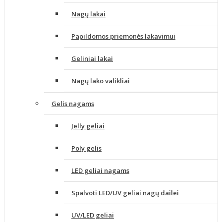
Nagų lakai
Papildomos priemonės lakavimui
Geliniai lakai
Nagų lako valikliai
Gelis nagams
Jelly geliai
Poly gelis
LED geliai nagams
Spalvoti LED/UV geliai nagų dailei
UV/LED geliai