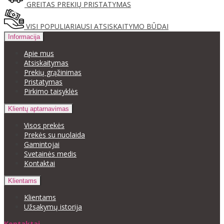
GREITAS PREKIŲ PRISTATYMAS
VISI POPULIARIAUSI ATSISKAITYMO BŪDAI
Informacija
Apie mus
Atsiskaitymas
Prekių grąžinimas
Pristatymas
Pirkimo taisyklės
Klientų aptarnavimas
Visos prekės
Prekės su nuolaida
Gamintojai
Svetainės medis
Kontaktai
Klientams
Klientams
Užsakymų istorija
Kontaktai