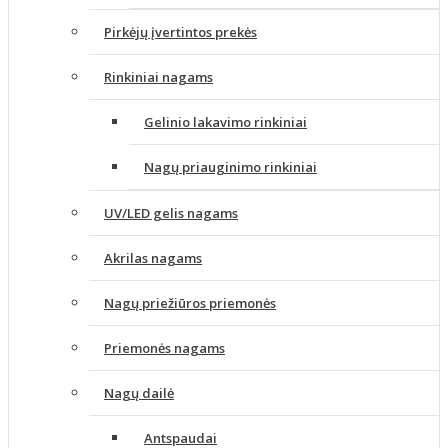
Pirkėjų įvertintos prekės
Rinkiniai nagams
Gelinio lakavimo rinkiniai
Nagų priauginimo rinkiniai
UV/LED gelis nagams
Akrilas nagams
Nagų priežiūros priemonės
Priemonės nagams
Nagų dailė
Antspaudai