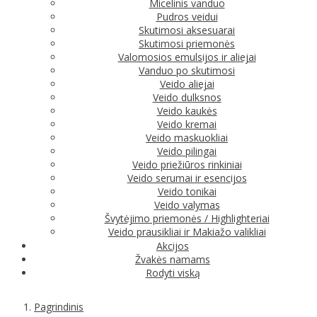
Micelinis vanduo
Pudros veidui
Skutimosi aksesuarai
Skutimosi priemonės
Valomosios emulsijos ir aliejai
Vanduo po skutimosi
Veido aliejai
Veido dulksnos
Veido kaukės
Veido kremai
Veido maskuokliai
Veido pilingai
Veido priežiūros rinkiniai
Veido serumai ir esencijos
Veido tonikai
Veido valymas
Švytėjimo priemonės / Highlighteriai
Veido prausikliai ir Makiažo valikliai
Akcijos
Žvakės namams
Rodyti viską
Pagrindinis