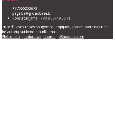
+37060252672
pagalba@groziobaze.lt
Konsultuojame: I–VII 8:00–19:00 val.
2026 © Visos teisės saugomos. Kopijuoti, platinti svetainės turinį
be autorių sutikimo draudžiama.
Elektroninių parduotuvių nuoma
-
eShoprent.com