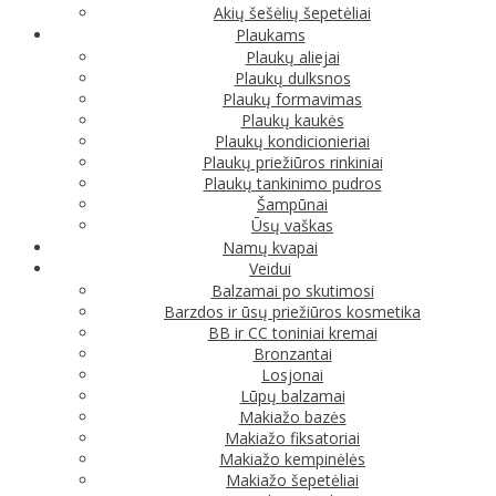
Akių šešėlių šepetėliai
Plaukams
Plaukų aliejai
Plaukų dulksnos
Plaukų formavimas
Plaukų kaukės
Plaukų kondicionieriai
Plaukų priežiūros rinkiniai
Plaukų tankinimo pudros
Šampūnai
Ūsų vaškas
Namų kvapai
Veidui
Balzamai po skutimosi
Barzdos ir ūsų priežiūros kosmetika
BB ir CC toniniai kremai
Bronzantai
Losjonai
Lūpų balzamai
Makiažo bazės
Makiažo fiksatoriai
Makiažo kempinėlės
Makiažo šepetėliai