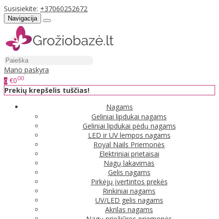
Susisiekite:
+37060252672
Navigacija
Mano paskyra
00
€0
0
Prekių krepšelis tuščias!
Nagams
Geliniai lipdukai nagams
Geliniai lipdukai pėdų nagams
LED ir UV lempos nagams
Royal Nails Priemonės
Elektriniai prietaisai
Nagų lakavimas
Gelis nagams
Pirkėjų įvertintos prekės
Rinkiniai nagams
UV/LED gelis nagams
Akrilas nagams
Nagų priežiūros priemonės