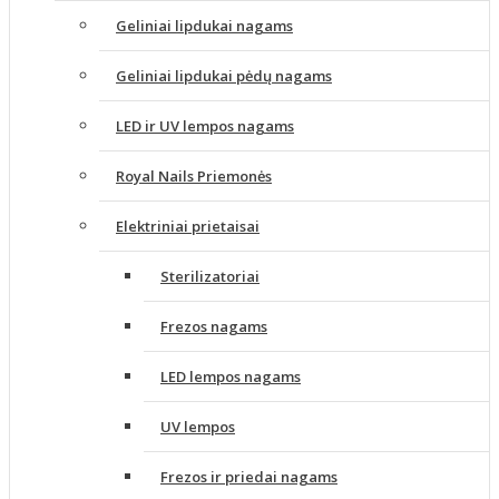
Geliniai lipdukai nagams
Geliniai lipdukai pėdų nagams
LED ir UV lempos nagams
Royal Nails Priemonės
Elektriniai prietaisai
Sterilizatoriai
Frezos nagams
LED lempos nagams
UV lempos
Frezos ir priedai nagams