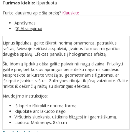
Turimas kiekis:
Išparduota
Turite klausimų apie šią prekę?
Klauskite
Aprašymas
(0) Atsiliepimai
Lipnus lipdukas, galite iškirpti norimą ornamentą, patrauklus
raštas, šviesoje keičiasi atspalviai, įvairios formos mirgančios
daugybe spalvų. Efektas panašus į hologramos efektą.
Šių įdomių lipdukų dėka galite paįvairinti nagų dizainą. Pritaikyti
galite prie, bet kokios aprangos bei suteikti nagams spindesio.
Nuspreskite ar kursite vitražą su geometrinėmis figūromis, ar
iškirpsite įvairius raštus. Galimybes riboja tik jūsų vaizduotė. Galite
rinktis iš dešimčių raštų su skirtingais efektais.
Naudojimo instrukcijos:
Iš lapelio iškirpkite norimą formą.
Klijuokite ant lakuoto nago.
Viršutinis sluoksnis, užtikrins blizgesį ir ilgaamžiškumą.
Lipduko Matmenys: 8x5 cm