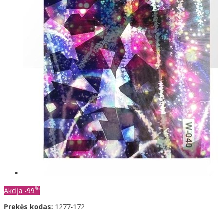
%
Akcija
-99
Prekės kodas:
1277-172