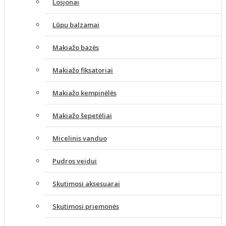
Losjonai
Lūpų balzamai
Makiažo bazės
Makiažo fiksatoriai
Makiažo kempinėlės
Makiažo šepetėliai
Micelinis vanduo
Pudros veidui
Skutimosi aksesuarai
Skutimosi priemonės