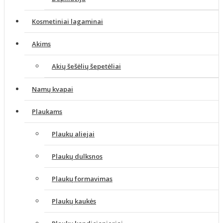
Kosmetiniai lagaminai
Akims
Akių šešėlių šepetėliai
Namų kvapai
Plaukams
Plaukų aliejai
Plaukų dulksnos
Plaukų formavimas
Plaukų kaukės