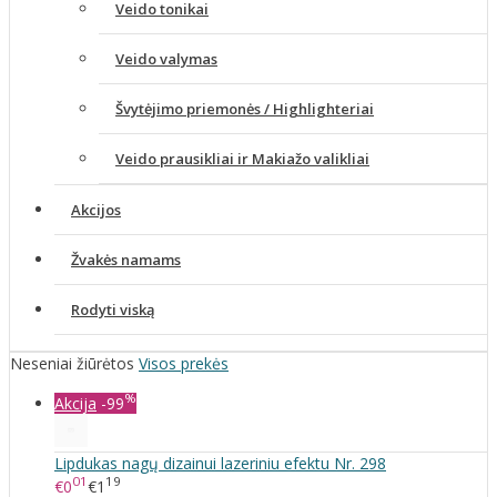
Veido tonikai
Veido valymas
Švytėjimo priemonės / Highlighteriai
Veido prausikliai ir Makiažo valikliai
Akcijos
Žvakės namams
Rodyti viską
Neseniai žiūrėtos
Visos prekės
%
Akcija
-99
Lipdukas nagų dizainui lazeriniu efektu Nr. 298
01
19
€0
€1