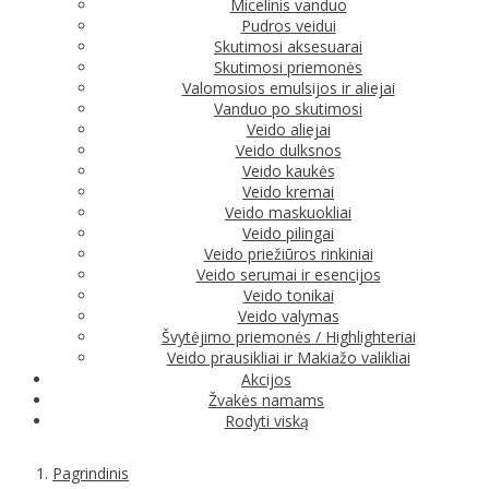
Micelinis vanduo
Pudros veidui
Skutimosi aksesuarai
Skutimosi priemonės
Valomosios emulsijos ir aliejai
Vanduo po skutimosi
Veido aliejai
Veido dulksnos
Veido kaukės
Veido kremai
Veido maskuokliai
Veido pilingai
Veido priežiūros rinkiniai
Veido serumai ir esencijos
Veido tonikai
Veido valymas
Švytėjimo priemonės / Highlighteriai
Veido prausikliai ir Makiažo valikliai
Akcijos
Žvakės namams
Rodyti viską
Pagrindinis