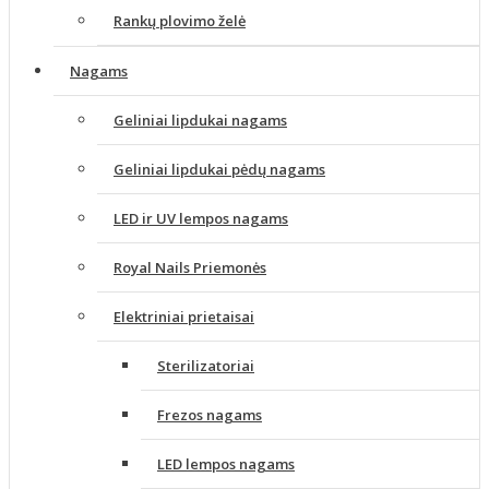
Rankų plovimo želė
Nagams
Geliniai lipdukai nagams
Geliniai lipdukai pėdų nagams
LED ir UV lempos nagams
Royal Nails Priemonės
Elektriniai prietaisai
Sterilizatoriai
Frezos nagams
LED lempos nagams