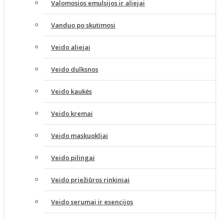
Valomosios emulsijos ir aliejai
Vanduo po skutimosi
Veido aliejai
Veido dulksnos
Veido kaukės
Veido kremai
Veido maskuokliai
Veido pilingai
Veido priežiūros rinkiniai
Veido serumai ir esencijos