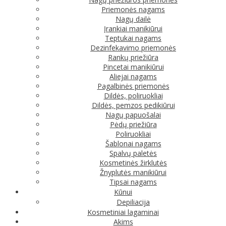
Priemonės nagams
Nagų dailė
Įrankiai manikiūrui
Teptukai nagams
Dezinfekavimo priemonės
Rankų priežiūra
Pincetai manikiūrui
Aliejai nagams
Pagalbinės priemonės
Dildės, poliruokliai
Dildės, pemzos pedikiūrui
Nagų papuošalai
Pėdų priežiūra
Poliruokliai
Šablonai nagams
Spalvų paletės
Kosmetinės žirklutės
Žnyplutės manikiūrui
Tipsai nagams
Kūnui
Depiliacija
Kosmetiniai lagaminai
Akims