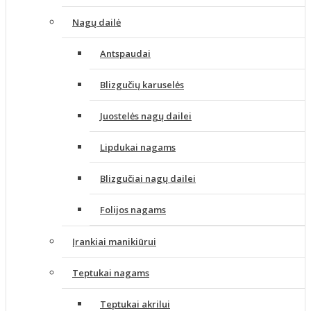
Nagų dailė
Antspaudai
Blizgučių karuselės
Juostelės nagų dailei
Lipdukai nagams
Blizgučiai nagų dailei
Folijos nagams
Įrankiai manikiūrui
Teptukai nagams
Teptukai akrilui