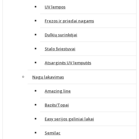
UV lempos
Frezos ir priedai nagams
Dulkių surinkėjai
Stalo šviestuvai
Atsarginės UV lemputės
Nagų lakavimas
Amazing line
Bazės/Topai
Easy serijos geliniai lakai
Semilac