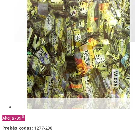
%
Akcija
-99
Prekės kodas:
1277-298