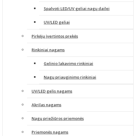
Spalvoti LED/UV geliai nagų dailei
UV/LED geliai
Pirkėjų įvertintos prekės
Rinkiniai nagams
Gelinio lakavimo rinkiniai
Nagų priauginimo rinkiniai
UV/LED gelis nagams
Akrilas nagams
Nagų priežiūros priemonės
Priemonės nagams