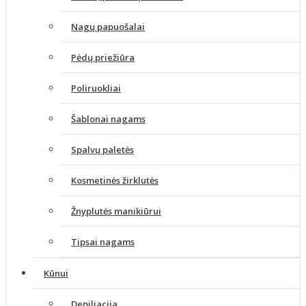
Nagų papuošalai
Pėdų priežiūra
Poliruokliai
Šablonai nagams
Spalvų paletės
Kosmetinės žirklutės
Žnyplutės manikiūrui
Tipsai nagams
Kūnui
Depiliacija