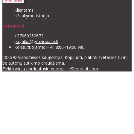
Klientams
Klientams
Užsakymų istorija
Kontaktai
+37060252672
pagalba@groziobaze.lt
Konsultuojame: I–VII 8:00–19:00 val.
2026 © Visos teisės saugomos. Kopijuoti, platinti svetainės turinį
be autorių sutikimo draudžiama.
Elektroninių parduotuvių nuoma
-
eShoprent.com