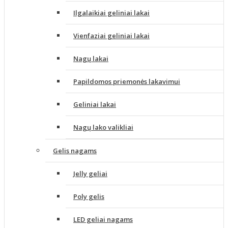
Ilgalaikiai geliniai lakai
Vienfaziai geliniai lakai
Nagų lakai
Papildomos priemonės lakavimui
Geliniai lakai
Nagų lako valikliai
Gelis nagams
Jelly geliai
Poly gelis
LED geliai nagams