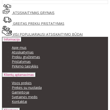
ATSISKAITYMAS GRYNAIS
GREITAS PREKIŲ PRISTATYMAS
VISI POPULIARIAUSI ATSISKAITYMO BŪDAI
Informacija
Apie mus
Atsiskaitymas
Prekių grąžinimas
Pristatymas
Pirkimo taisyklės
Klientų aptarnavimas
Visos prekės
Prekės su nuolaida
Gamintojai
Svetainės medis
Kontaktai