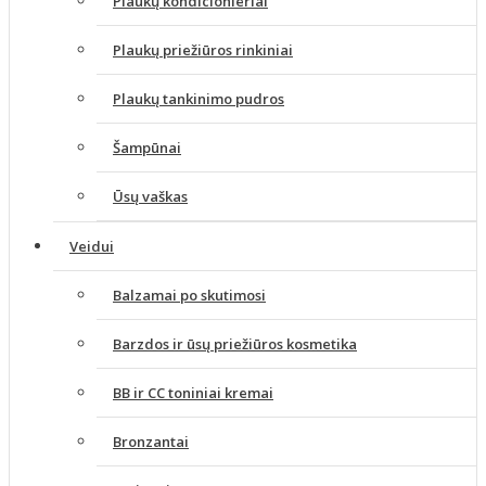
Plaukų kondicionieriai
Plaukų priežiūros rinkiniai
Plaukų tankinimo pudros
Šampūnai
Ūsų vaškas
Veidui
Balzamai po skutimosi
Barzdos ir ūsų priežiūros kosmetika
BB ir CC toniniai kremai
Bronzantai