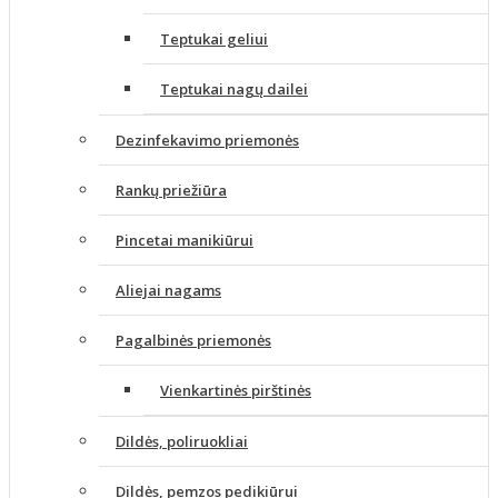
Teptukai geliui
Teptukai nagų dailei
Dezinfekavimo priemonės
Rankų priežiūra
Pincetai manikiūrui
Aliejai nagams
Pagalbinės priemonės
Vienkartinės pirštinės
Dildės, poliruokliai
Dildės, pemzos pedikiūrui