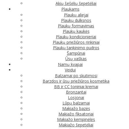
Akių šešėlių šepetėliai
Plaukams
Plaukų aliejai
Plaukų dulksnos
Plaukų formavimas
Plaukų kaukės
Plaukų kondicionieriai
Plaukų priežiūros rinkiniai
Plaukų tankinimo pudros
Šampūnai
Ūsų vaškas
Namų kvapai
Veidui
Balzamai po skutimosi
Barzdos ir ūsų priežiūros kosmetika
BB ir CC toniniai kremai
Bronzantai
Losjonai
Lūpų balzamai
Makiažo bazės
Makiažo fiksatoriai
Makiažo kempinėlės
Makiažo šepetėliai