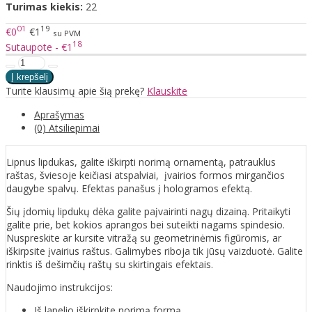
Turimas kiekis:
22
01
19
€0
€1
su PVM
18
Sutaupote - €1
Turite klausimų apie šią prekę?
Klauskite
Aprašymas
(0) Atsiliepimai
Lipnus lipdukas, galite iškirpti norimą ornamentą, patrauklus
raštas, šviesoje keičiasi atspalviai, įvairios formos mirgančios
daugybe spalvų. Efektas panašus į hologramos efektą.
Šių įdomių lipdukų dėka galite paįvairinti nagų dizainą. Pritaikyti
galite prie, bet kokios aprangos bei suteikti nagams spindesio.
Nuspreskite ar kursite vitražą su geometrinėmis figūromis, ar
iškirpsite įvairius raštus. Galimybes riboja tik jūsų vaizduotė. Galite
rinktis iš dešimčių raštų su skirtingais efektais.
Naudojimo instrukcijos:
Iš lapelio iškirpkite norimą formą.