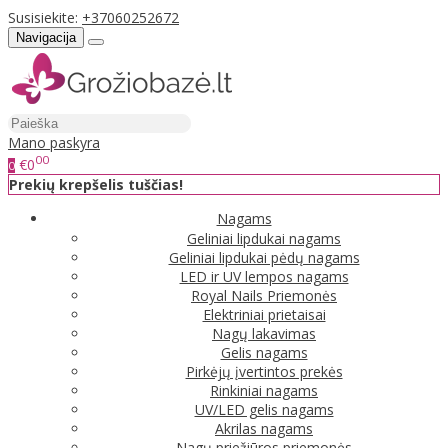
Susisiekite:
+37060252672
Navigacija
Mano paskyra
00
€0
0
Prekių krepšelis tuščias!
Nagams
Geliniai lipdukai nagams
Geliniai lipdukai pėdų nagams
LED ir UV lempos nagams
Royal Nails Priemonės
Elektriniai prietaisai
Nagų lakavimas
Gelis nagams
Pirkėjų įvertintos prekės
Rinkiniai nagams
UV/LED gelis nagams
Akrilas nagams
Nagų priežiūros priemonės