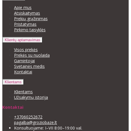
Apie mus
Atsiskaitymas
Prekių grąžinimas
Pristatymas
Pirkimo taisyklės
Klientų aptarnavimas
Visos prekės
Prekės su nuolaida
Gamintojai
Svetainės medis
Kontaktai
Klientams
Klientams
Užsakymų istorija
Kontaktai
+37060252672
pagalba@groziobaze.lt
Konsultuojame: I–VII 8:00–19:00 val.