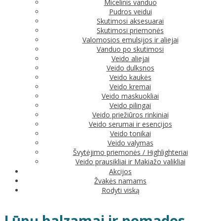
Micelinis vanduo
Pudros veidui
Skutimosi aksesuarai
Skutimosi priemonės
Valomosios emulsijos ir aliejai
Vanduo po skutimosi
Veido aliejai
Veido dulksnos
Veido kaukės
Veido kremai
Veido maskuokliai
Veido pilingai
Veido priežiūros rinkiniai
Veido serumai ir esencijos
Veido tonikai
Veido valymas
Švytėjimo priemonės / Highlighteriai
Veido prausikliai ir Makiažo valikliai
Akcijos
Žvakės namams
Rodyti viską
Lūpų balzamai ir pomados