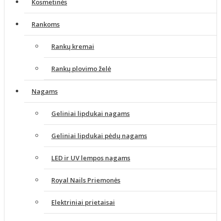
Kosmetinės
Rankoms
Rankų kremai
Rankų plovimo želė
Nagams
Geliniai lipdukai nagams
Geliniai lipdukai pėdų nagams
LED ir UV lempos nagams
Royal Nails Priemonės
Elektriniai prietaisai