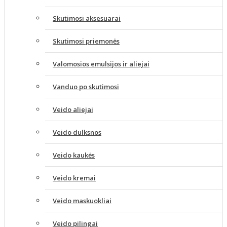
Skutimosi aksesuarai
Skutimosi priemonės
Valomosios emulsijos ir aliejai
Vanduo po skutimosi
Veido aliejai
Veido dulksnos
Veido kaukės
Veido kremai
Veido maskuokliai
Veido pilingai