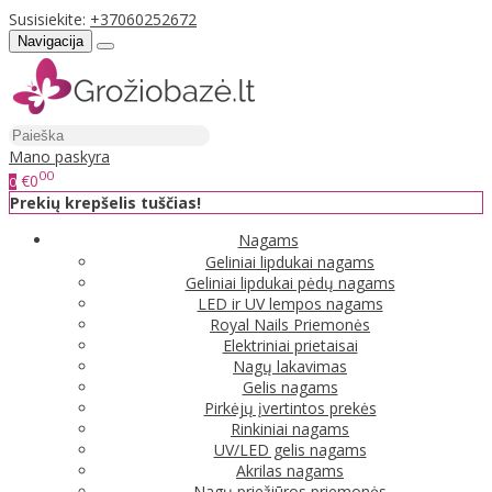
Susisiekite:
+37060252672
Navigacija
Mano paskyra
00
€0
0
Prekių krepšelis tuščias!
Nagams
Geliniai lipdukai nagams
Geliniai lipdukai pėdų nagams
LED ir UV lempos nagams
Royal Nails Priemonės
Elektriniai prietaisai
Nagų lakavimas
Gelis nagams
Pirkėjų įvertintos prekės
Rinkiniai nagams
UV/LED gelis nagams
Akrilas nagams
Nagų priežiūros priemonės