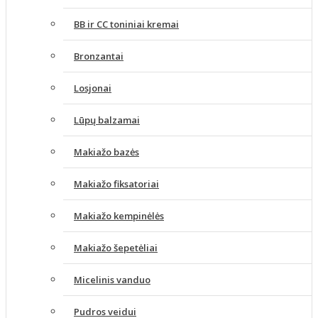
BB ir CC toniniai kremai
Bronzantai
Losjonai
Lūpų balzamai
Makiažo bazės
Makiažo fiksatoriai
Makiažo kempinėlės
Makiažo šepetėliai
Micelinis vanduo
Pudros veidui