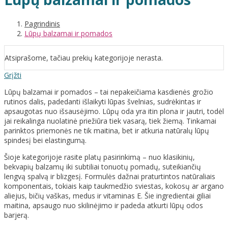
Pagrindinis
Lūpų balzamai ir pomados
Atsiprašome, tačiau prekių kategorijoje nerasta.
Grįžti
Lūpų balzamai ir pomados – tai nepakeičiama kasdienės grožio
rutinos dalis, padedanti išlaikyti lūpas švelnias, sudrėkintas ir
apsaugotas nuo išsausėjimo. Lūpų oda yra itin plona ir jautri, todėl
jai reikalinga nuolatinė priežiūra tiek vasarą, tiek žiemą. Tinkamai
parinktos priemonės ne tik maitina, bet ir atkuria natūralų lūpų
spindesį bei elastingumą.
Šioje kategorijoje rasite platų pasirinkimą – nuo klasikinių,
bekvapių balzamų iki subtiliai tonuotų pomadų, suteikiančių
lengvą spalvą ir blizgesį. Formulės dažnai praturtintos natūraliais
komponentais, tokiais kaip taukmedžio sviestas, kokosų ar argano
aliejus, bičių vaškas, medus ir vitaminas E. Šie ingredientai giliai
maitina, apsaugo nuo skilinėjimo ir padeda atkurti lūpų odos
barjerą.