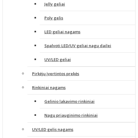
Jelly geliai
Poly gelis
LED geliai nagams
Spalvoti LED/UV geliai nagų dailei
UV/LED geliai
Pirkėjų įvertintos prekės
Rinkiniai nagams
Gelinio lakavimo rinkiniai
Nagų priauginimo rinkiniai
UV/LED gelis nagams