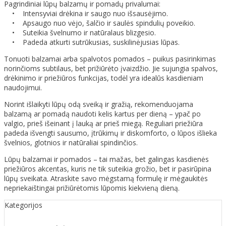
Pagrindiniai lūpų balzamų ir pomadų privalumai:
• Intensyviai drėkina ir saugo nuo išsausėjimo.
• Apsaugo nuo vėjo, šalčio ir saulės spindulių poveikio.
• Suteikia švelnumo ir natūralaus blizgesio.
• Padeda atkurti sutrūkusias, suskilinėjusias lūpas.
Tonuoti balzamai arba spalvotos pomados – puikus pasirinkimas
norinčioms subtilaus, bet prižiūrėto įvaizdžio. Jie sujungia spalvos,
drėkinimo ir priežiūros funkcijas, todėl yra idealūs kasdieniam
naudojimui.
Norint išlaikyti lūpų odą sveiką ir gražią, rekomenduojama
balzamą ar pomadą naudoti kelis kartus per dieną – ypač po
valgio, prieš išeinant į lauką ar prieš miegą. Reguliari priežiūra
padeda išvengti sausumo, įtrūkimų ir diskomforto, o lūpos išlieka
švelnios, glotnios ir natūraliai spindinčios.
Lūpų balzamai ir pomados – tai mažas, bet galingas kasdienės
priežiūros akcentas, kuris ne tik suteikia grožio, bet ir pasirūpina
lūpų sveikata. Atraskite savo mėgstamą formulę ir mėgaukitės
nepriekaištingai prižiūrėtomis lūpomis kiekvieną dieną.
Kategorijos