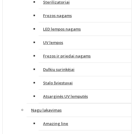
Sterilizatoriai
Frezos nagams
LED lempos nagams
UV lempos
Frezos ir priedai nagams
Dulkių surinkėjai
Stalo šviestuvai
Atsarginės UV lemputės
Nagų lakavimas
Amazing line