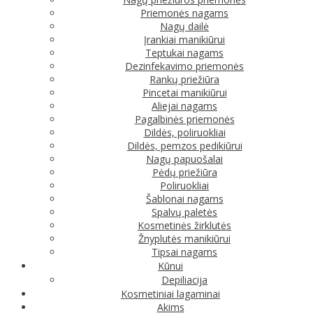
Priemonės nagams
Nagų dailė
Įrankiai manikiūrui
Teptukai nagams
Dezinfekavimo priemonės
Rankų priežiūra
Pincetai manikiūrui
Aliejai nagams
Pagalbinės priemonės
Dildės, poliruokliai
Dildės, pemzos pedikiūrui
Nagų papuošalai
Pėdų priežiūra
Poliruokliai
Šablonai nagams
Spalvų paletės
Kosmetinės žirklutės
Žnyplutės manikiūrui
Tipsai nagams
Kūnui
Depiliacija
Kosmetiniai lagaminai
Akims