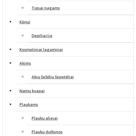
Tipsai nagams
Kūnui
Depiliacija
Kosmetiniai lagaminai
Akims
Akių šešėlių šepetėliai
Namų kvapai
Plaukams
Plaukų aliejai
Plaukų dulksnos