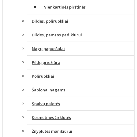
Vienkartinės pirštinės
Dildės, poliruokliai
Dildės, pemzos pedikiūrui
Nagų papuošalai
Pėdų priežiūra
Poliruokliai
Šablonai nagams
Spalvų paletės
Kosmetinės žirklutės
Žnyplutės manikiūrui