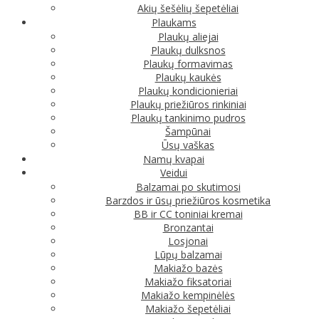
Akių šešėlių šepetėliai
Plaukams
Plaukų aliejai
Plaukų dulksnos
Plaukų formavimas
Plaukų kaukės
Plaukų kondicionieriai
Plaukų priežiūros rinkiniai
Plaukų tankinimo pudros
Šampūnai
Ūsų vaškas
Namų kvapai
Veidui
Balzamai po skutimosi
Barzdos ir ūsų priežiūros kosmetika
BB ir CC toniniai kremai
Bronzantai
Losjonai
Lūpų balzamai
Makiažo bazės
Makiažo fiksatoriai
Makiažo kempinėlės
Makiažo šepetėliai