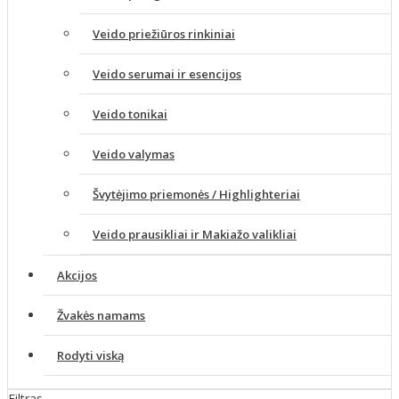
Veido priežiūros rinkiniai
Veido serumai ir esencijos
Veido tonikai
Veido valymas
Švytėjimo priemonės / Highlighteriai
Veido prausikliai ir Makiažo valikliai
Akcijos
Žvakės namams
Rodyti viską
Filtras