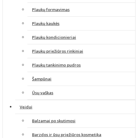
Plaukų formavimas
Plaukų kaukės
Plaukų kondicionieriai
Plaukų priežiūros rinkiniai
Plaukų tankinimo pudros
Šampūnai
Ūsų vaškas
Veidui
Balzamai po skutimosi
Barzdos ir ūsų priežiūros kosmetika