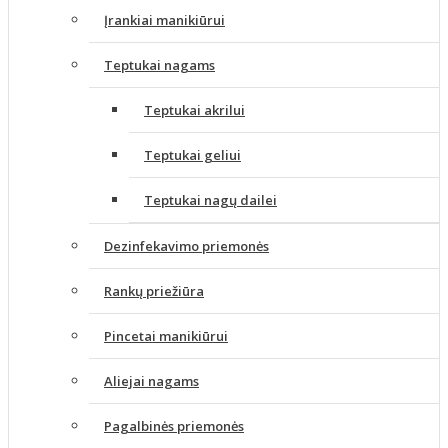
Įrankiai manikiūrui
Teptukai nagams
Teptukai akrilui
Teptukai geliui
Teptukai nagų dailei
Dezinfekavimo priemonės
Rankų priežiūra
Pincetai manikiūrui
Aliejai nagams
Pagalbinės priemonės