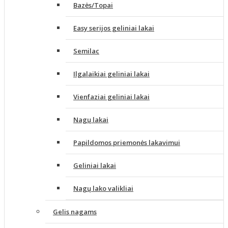
Bazės/Topai
Easy serijos geliniai lakai
Semilac
Ilgalaikiai geliniai lakai
Vienfaziai geliniai lakai
Nagų lakai
Papildomos priemonės lakavimui
Geliniai lakai
Nagų lako valikliai
Gelis nagams