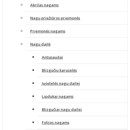
Akrilas nagams
Nagų priežiūros priemonės
Priemonės nagams
Nagų dailė
Antspaudai
Blizgučių karuselės
Juostelės nagų dailei
Lipdukai nagams
Blizgučiai nagų dailei
Folijos nagams