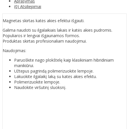
Aprašymas
(0) Atsiliepimai
Magnetas skirtas katės akies efektui išgauti.
Galima naudoti su ilgalaikiais lakais ir katės akies pudromis.
Populiaros ir lengvai išgaunamos formos.
Produktas skirtas profesionaliam naudojimui.
Naudojimas:
Paruoškite nago plokštelę kaip klasikiniam hibridiniam
manikiūrui.
Užtepus pagrindą polimerizuokite lempoje.
Lakuokite ilgalaikį laką su katės akies efektu.
Polimerizuokite lempoje.
Naudokite viršutinį sluoksnį.