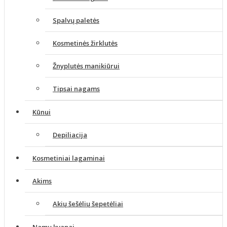
Spalvų paletės
Kosmetinės žirklutės
Žnyplutės manikiūrui
Tipsai nagams
Kūnui
Depiliacija
Kosmetiniai lagaminai
Akims
Akių šešėlių šepetėliai