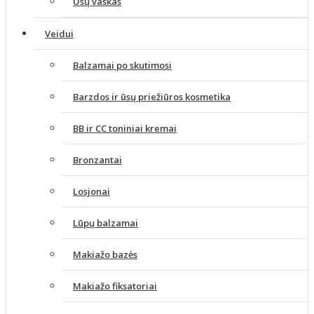
Ūsų vaškas
Veidui
Balzamai po skutimosi
Barzdos ir ūsų priežiūros kosmetika
BB ir CC toniniai kremai
Bronzantai
Losjonai
Lūpų balzamai
Makiažo bazės
Makiažo fiksatoriai