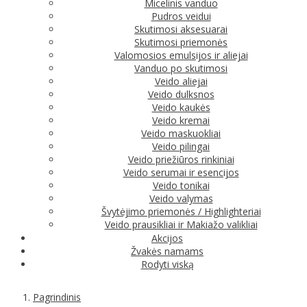
Micelinis vanduo
Pudros veidui
Skutimosi aksesuarai
Skutimosi priemonės
Valomosios emulsijos ir aliejai
Vanduo po skutimosi
Veido aliejai
Veido dulksnos
Veido kaukės
Veido kremai
Veido maskuokliai
Veido pilingai
Veido priežiūros rinkiniai
Veido serumai ir esencijos
Veido tonikai
Veido valymas
Švytėjimo priemonės / Highlighteriai
Veido prausikliai ir Makiažo valikliai
Akcijos
Žvakės namams
Rodyti viską
Pagrindinis