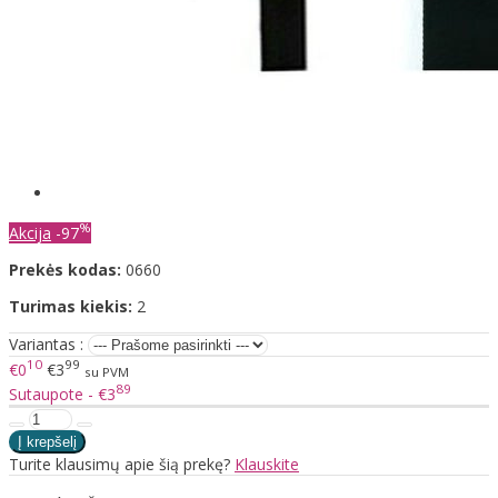
%
Akcija
-97
Prekės kodas:
0660
Turimas kiekis:
2
Variantas :
10
99
€0
€3
su PVM
89
Sutaupote - €3
Turite klausimų apie šią prekę?
Klauskite