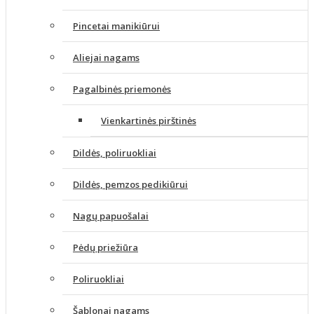
Pincetai manikiūrui
Aliejai nagams
Pagalbinės priemonės
Vienkartinės pirštinės
Dildės, poliruokliai
Dildės, pemzos pedikiūrui
Nagų papuošalai
Pėdų priežiūra
Poliruokliai
Šablonai nagams