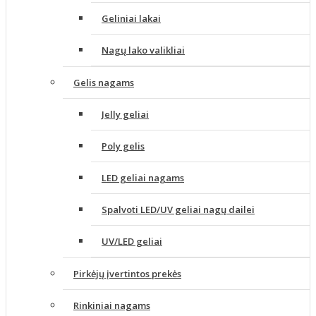
Geliniai lakai
Nagų lako valikliai
Gelis nagams
Jelly geliai
Poly gelis
LED geliai nagams
Spalvoti LED/UV geliai nagų dailei
UV/LED geliai
Pirkėjų įvertintos prekės
Rinkiniai nagams