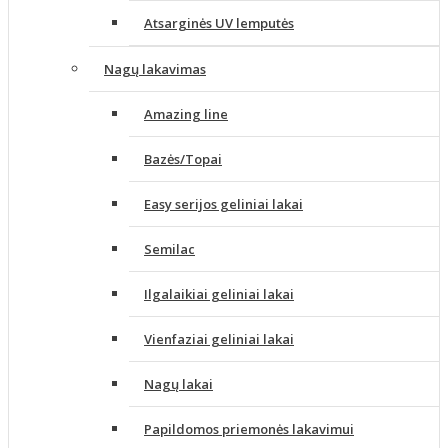
Atsarginės UV lemputės
Nagų lakavimas
Amazing line
Bazės/Topai
Easy serijos geliniai lakai
Semilac
Ilgalaikiai geliniai lakai
Vienfaziai geliniai lakai
Nagų lakai
Papildomos priemonės lakavimui