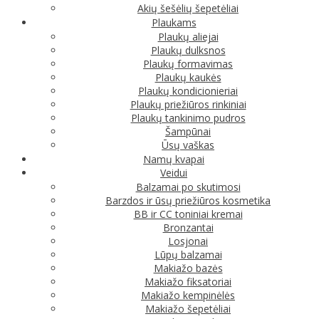
Akių šešėlių šepetėliai
Plaukams
Plaukų aliejai
Plaukų dulksnos
Plaukų formavimas
Plaukų kaukės
Plaukų kondicionieriai
Plaukų priežiūros rinkiniai
Plaukų tankinimo pudros
Šampūnai
Ūsų vaškas
Namų kvapai
Veidui
Balzamai po skutimosi
Barzdos ir ūsų priežiūros kosmetika
BB ir CC toniniai kremai
Bronzantai
Losjonai
Lūpų balzamai
Makiažo bazės
Makiažo fiksatoriai
Makiažo kempinėlės
Makiažo šepetėliai