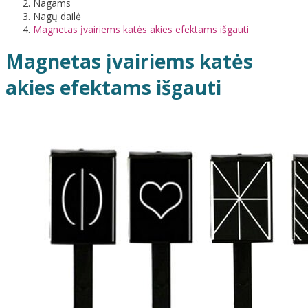
Nagams
Nagų dailė
Magnetas įvairiems katės akies efektams išgauti
Magnetas įvairiems katės
akies efektams išgauti