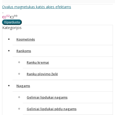
Ovalus magnetukas katės akies efektams
..
02
99
€0
€3
Kategorijos
Kosmetinės
Rankoms
Rankų kremai
Rankų plovimo želė
Nagams
Geliniai lipdukai nagams
Geliniai lipdukai pėdų nagams