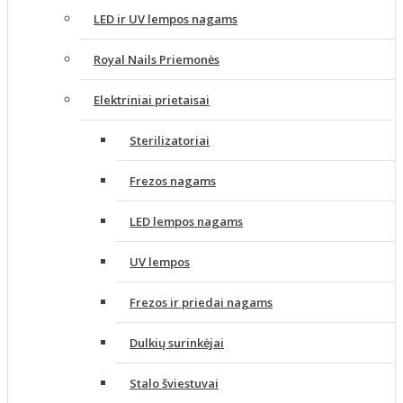
LED ir UV lempos nagams
Royal Nails Priemonės
Elektriniai prietaisai
Sterilizatoriai
Frezos nagams
LED lempos nagams
UV lempos
Frezos ir priedai nagams
Dulkių surinkėjai
Stalo šviestuvai