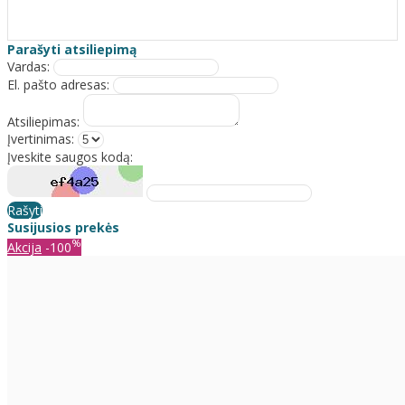
Parašyti atsiliepimą
Vardas:
El. pašto adresas:
Atsiliepimas:
Įvertinimas:
Įveskite saugos kodą:
Rašyti
Susijusios prekės
%
Akcija
-100