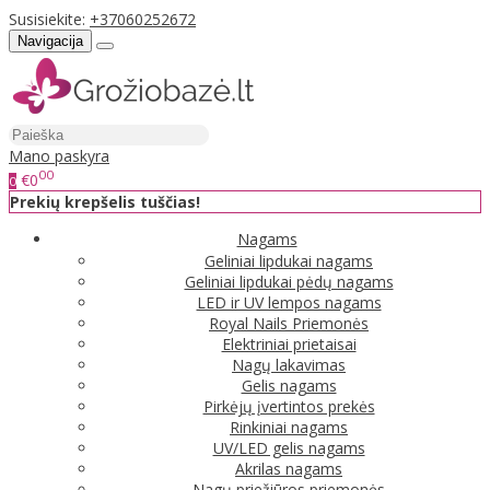
Susisiekite:
+37060252672
Navigacija
Mano paskyra
00
€0
0
Prekių krepšelis tuščias!
Nagams
Geliniai lipdukai nagams
Geliniai lipdukai pėdų nagams
LED ir UV lempos nagams
Royal Nails Priemonės
Elektriniai prietaisai
Nagų lakavimas
Gelis nagams
Pirkėjų įvertintos prekės
Rinkiniai nagams
UV/LED gelis nagams
Akrilas nagams
Nagų priežiūros priemonės