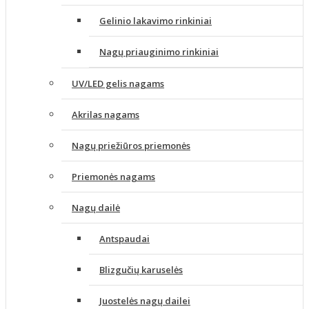
Gelinio lakavimo rinkiniai
Nagų priauginimo rinkiniai
UV/LED gelis nagams
Akrilas nagams
Nagų priežiūros priemonės
Priemonės nagams
Nagų dailė
Antspaudai
Blizgučių karuselės
Juostelės nagų dailei