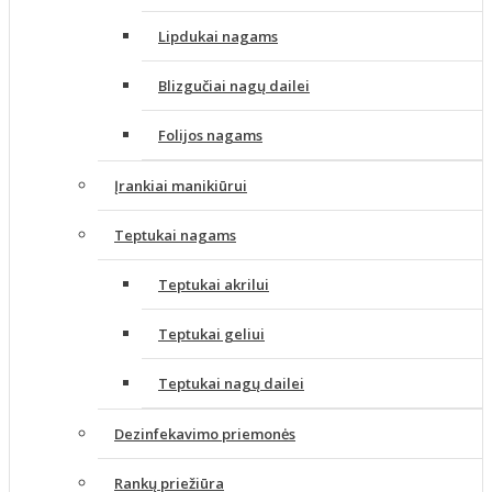
Lipdukai nagams
Blizgučiai nagų dailei
Folijos nagams
Įrankiai manikiūrui
Teptukai nagams
Teptukai akrilui
Teptukai geliui
Teptukai nagų dailei
Dezinfekavimo priemonės
Rankų priežiūra