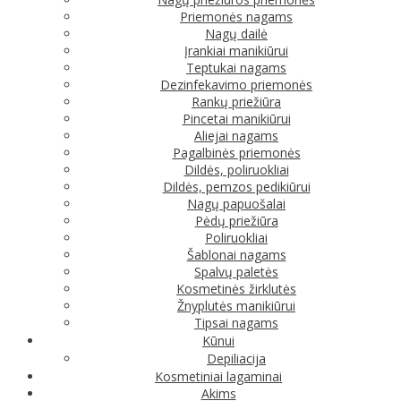
Priemonės nagams
Nagų dailė
Įrankiai manikiūrui
Teptukai nagams
Dezinfekavimo priemonės
Rankų priežiūra
Pincetai manikiūrui
Aliejai nagams
Pagalbinės priemonės
Dildės, poliruokliai
Dildės, pemzos pedikiūrui
Nagų papuošalai
Pėdų priežiūra
Poliruokliai
Šablonai nagams
Spalvų paletės
Kosmetinės žirklutės
Žnyplutės manikiūrui
Tipsai nagams
Kūnui
Depiliacija
Kosmetiniai lagaminai
Akims