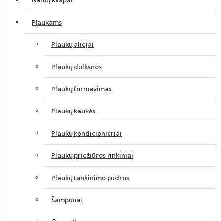
Namų kvapai
Plaukams
Plaukų aliejai
Plaukų dulksnos
Plaukų formavimas
Plaukų kaukės
Plaukų kondicionieriai
Plaukų priežiūros rinkiniai
Plaukų tankinimo pudros
Šampūnai