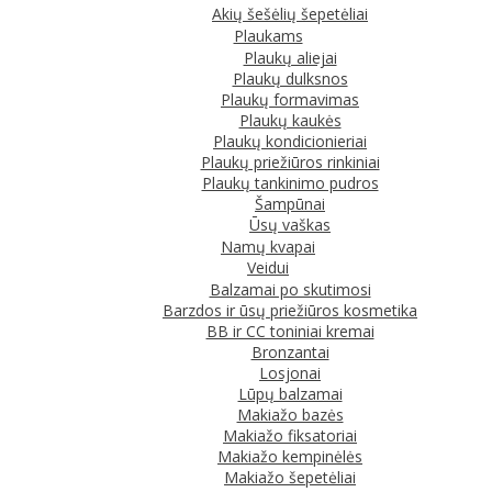
Akių šešėlių šepetėliai
Plaukams
Plaukų aliejai
Plaukų dulksnos
Plaukų formavimas
Plaukų kaukės
Plaukų kondicionieriai
Plaukų priežiūros rinkiniai
Plaukų tankinimo pudros
Šampūnai
Ūsų vaškas
Namų kvapai
Veidui
Balzamai po skutimosi
Barzdos ir ūsų priežiūros kosmetika
BB ir CC toniniai kremai
Bronzantai
Losjonai
Lūpų balzamai
Makiažo bazės
Makiažo fiksatoriai
Makiažo kempinėlės
Makiažo šepetėliai