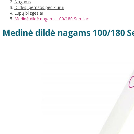
Nagams
Dildės, pemzos pedikiūrui
Lūpų blizgesiai
Medinė dildė nagams 100/180 Semilac
Medinė dildė nagams 100/180 S