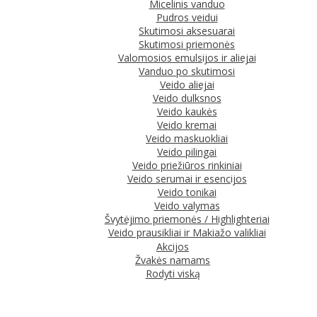
Micelinis vanduo
Pudros veidui
Skutimosi aksesuarai
Skutimosi priemonės
Valomosios emulsijos ir aliejai
Vanduo po skutimosi
Veido aliejai
Veido dulksnos
Veido kaukės
Veido kremai
Veido maskuokliai
Veido pilingai
Veido priežiūros rinkiniai
Veido serumai ir esencijos
Veido tonikai
Veido valymas
Švytėjimo priemonės / Highlighteriai
Veido prausikliai ir Makiažo valikliai
Akcijos
Žvakės namams
Rodyti viską