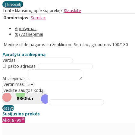
Turite klausimų apie šią prekę?
Klauskite
Gamintojas:
Semilac
Aprašymas
(0) Atsiliepimai
Medinė dildė nagams su ženklinimu Semilac, grubumas 100/180
Parašyti atsiliepimą
Vardas:
El. pašto adresas:
Atsiliepimas:
Įvertinimas:
Įveskite saugos kodą:
Rašyti
Susijusios prekės
%
Akcija
-99