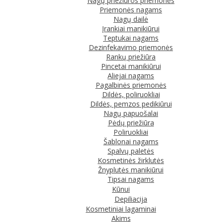
Nagų priežiūros priemonės
Priemonės nagams
Nagų dailė
Įrankiai manikiūrui
Teptukai nagams
Dezinfekavimo priemonės
Rankų priežiūra
Pincetai manikiūrui
Aliejai nagams
Pagalbinės priemonės
Dildės, poliruokliai
Dildės, pemzos pedikiūrui
Nagų papuošalai
Pėdų priežiūra
Poliruokliai
Šablonai nagams
Spalvų paletės
Kosmetinės žirklutės
Žnyplutės manikiūrui
Tipsai nagams
Kūnui
Depiliacija
Kosmetiniai lagaminai
Akims