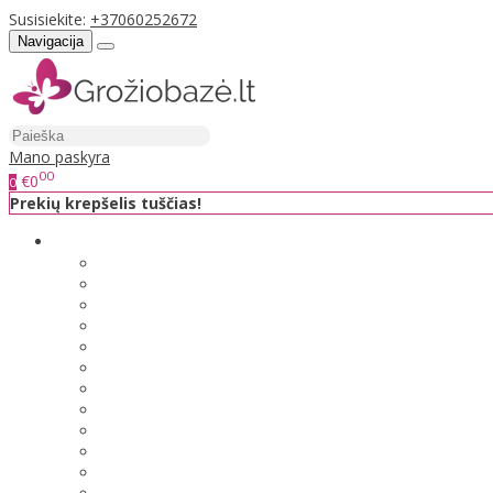
Susisiekite:
+37060252672
Navigacija
Mano paskyra
00
€0
0
Prekių krepšelis tuščias!