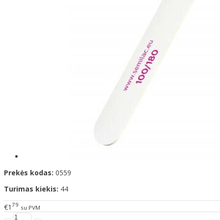
Prekės kodas:
0559
Turimas kiekis:
44
79
€1
su PVM