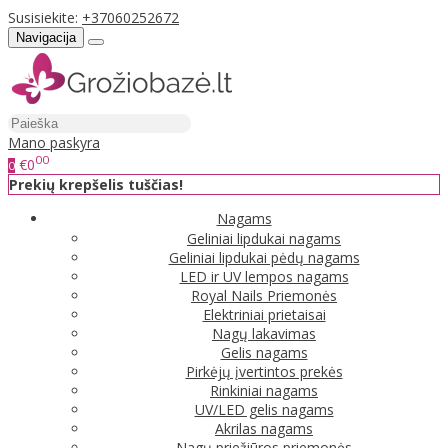
Susisiekite:
+37060252672
Navigacija
Mano paskyra
00
€0
0
Prekių krepšelis tuščias!
Nagams
Geliniai lipdukai nagams
Geliniai lipdukai pėdų nagams
LED ir UV lempos nagams
Royal Nails Priemonės
Elektriniai prietaisai
Nagų lakavimas
Gelis nagams
Pirkėjų įvertintos prekės
Rinkiniai nagams
UV/LED gelis nagams
Akrilas nagams
Nagų priežiūros priemonės