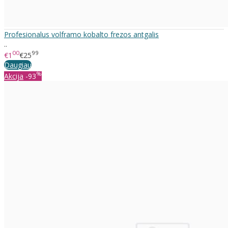
Profesionalus volframo kobalto frezos antgalis
..
00
99
€1
€25
Daugiau
%
Akcija
-93