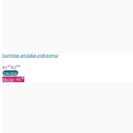
Guminiai antgaliai poliravimui
..
30
99
€0
€2
Daugiau
%
Akcija
-90