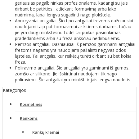
geriausias pagalbininkas profesionalams, kadangi su jais
dirbant be patirties, atliekant formavimą arba lako
nuėmimą, labai lengva sugadinti nago plokštelę.
Abrazyviniai antgaliai. Šio tipo antgaliai frezoms dažniausiai
naudojami taip pat formavimui ar kitiems darbams, tačiau
jie yra daug minkštesni. Todėl tai puikus pasirinkimas
pradedantiems arba su freza anksčiau nedirbusiems.
Pemzos antgaliai. Dažniausiai iš pemzos gaminami antgaliai
frezoms nagams yra naudojami pašalinti negyvas odos
ląsteles. Tai antgalis, kur reikėtų turėti dirbant su bet kokia
freza.
Poliravimo antgaliai. Šie antgaliai yra gaminami iš gumos,
zomšo ar silikono. Jie išskirtinai naudojami tik nago
poliravimui. Šie antgaliai yra minkšti ir jais lengva naudotis.
Kategorijos
Kosmetinės
Rankoms
Rankų kremai