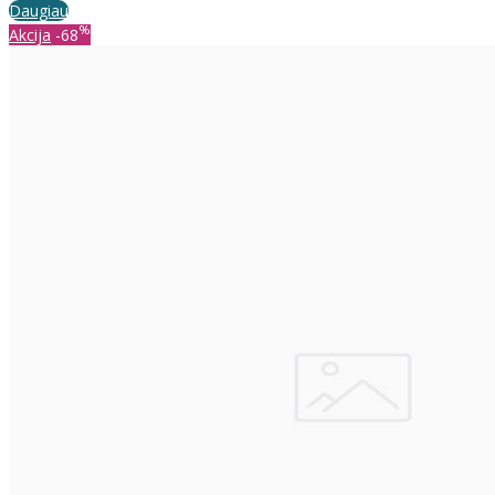
Daugiau
%
Akcija
-68