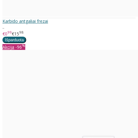
Karbido antgaliai frezai
..
99
98
€0
€15
%
Akcija
-96