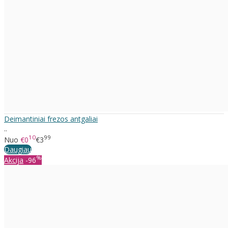
Deimantiniai frezos antgaliai
..
10
99
Nuo
€0
€3
Daugiau
%
Akcija
-96