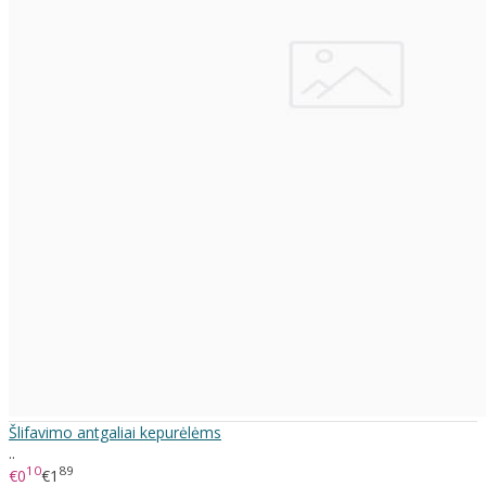
Šlifavimo antgaliai kepurėlėms
..
10
89
€0
€1