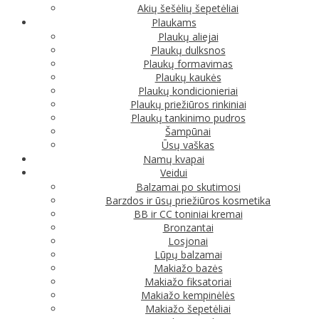
Akių šešėlių šepetėliai
Plaukams
Plaukų aliejai
Plaukų dulksnos
Plaukų formavimas
Plaukų kaukės
Plaukų kondicionieriai
Plaukų priežiūros rinkiniai
Plaukų tankinimo pudros
Šampūnai
Ūsų vaškas
Namų kvapai
Veidui
Balzamai po skutimosi
Barzdos ir ūsų priežiūros kosmetika
BB ir CC toniniai kremai
Bronzantai
Losjonai
Lūpų balzamai
Makiažo bazės
Makiažo fiksatoriai
Makiažo kempinėlės
Makiažo šepetėliai