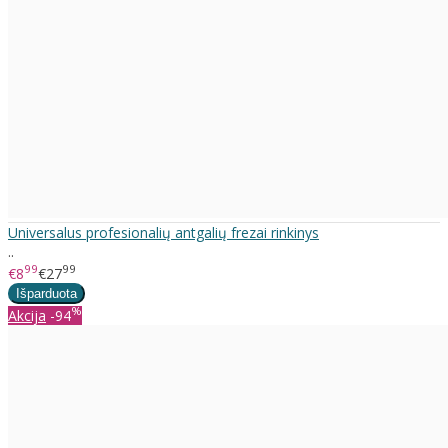
Universalus profesionalių antgalių frezai rinkinys
..
99
99
€8
€27
%
Akcija
-94