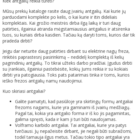
Kiek antgalių reikia turėti?
Mūsų prekių kataloge rasite daug įvairių antgalių. Kai kurie jų
parduodami komplekte po kelis, o kai kurie ir itin dideliais
komplektais. Kai grožio meistrės dirba ilgą laiką ir turi daug
patirties, ilgainiui atranda mėgstamiausius antgalius ir atsirenka
tuos, su kuriais dirba kasdien. Tačiau ką daryti toms, kurios dar tik
pradeda dirbti?
Jeigu dar neturite daug patirties dirbant su elektrine nagų freza,
rinkitės paprastesnį pasirinkimą – nedidelį komplektą iš kelių
pagrindinių antgalių. To tikrai užteks darbo pradžiai. Įgudus dirbti
su įrankiais, ilgainiui pastebėsite, kokių Jums reikia ir su kokiais
dirbti yra patogiausia. Toks pats patarimas tinka ir toms, kurios
ieško frezos antgalių namų naudojimui.
Kuo skiriasi antgaliai?
Galite pamatyti, kad pasiūloje yra skirtingų formų antgaliai
frezoms nagams, kurie yra gaminami iš įvairių medžiagų.
Pagal tai, kokia yra antgalio forma ir iš ko jis pagamintas,
galima spręsti, kada ir kam ji turi būti naudojamas.
Volframo karbido antgaliai. Tai antgaliai, kurie yra patys
tvirčiausi. Jų nepažeisite dirbant, jie negali būti subraižomi,
todėl tarnauja ilgus metus. Tačiau tokio tipo antgaliai yra