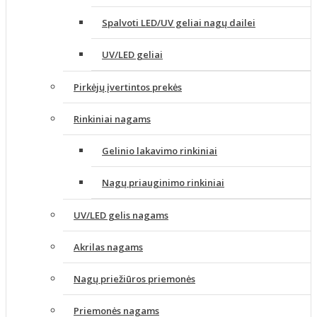
Spalvoti LED/UV geliai nagų dailei
UV/LED geliai
Pirkėjų įvertintos prekės
Rinkiniai nagams
Gelinio lakavimo rinkiniai
Nagų priauginimo rinkiniai
UV/LED gelis nagams
Akrilas nagams
Nagų priežiūros priemonės
Priemonės nagams