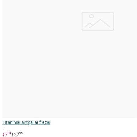
Titaniniai antgaliai frezai
..
01
99
€7
€22