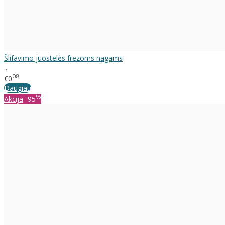
Šlifavimo juostelės frezoms nagams
..
08
€0
Daugiau
%
Akcija
-95