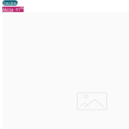
Daugiau
%
Akcija
-97