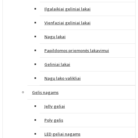
Ilgalaikiai geliniai lakai
Vienfaziai geliniai lakai
Nagų lakai
Papildomos priemonės lakavimui
Geliniai lakai
Nagų lako valikliai
Gelis nagams
Jelly geliai
Poly gelis
LED geliai nagams