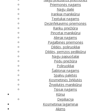
Priemonės nagams
Nagų dailė
Įrankiai manikiūrui
Teptukai nagams
Dezinfekavimo priemonės
Rankų priežiūra
Pincetai manikiūrui
Aliejai nagams
Pagalbinės priemonės
Dildės, poliruokliai
Dildės, pemzos pedikiūrui
Nagų papuošalai
Pėdų priežiūra
Poliruokliai
Šablonai nagams
Spalvų paletės
Kosmetinės žirklutės
Žnyplutės manikiūrui
Tipsai nagams
Kūnui
Depiliacija
Kosmetiniai lagaminai
Akims