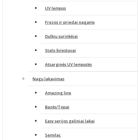
UV lempos
Frezos ir priedai nagams
Dulkių surinkėjai
Stalo šviestuvai
Atsarginės UV lemputės
Nagų lakavimas
Amazing line
Bazės/Topai
Easy serijos geliniai lakai
Semilac