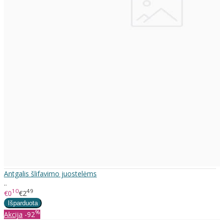
Antgalis šlifavimo juostelėms
..
10
49
€0
€2
%
Akcija
-92