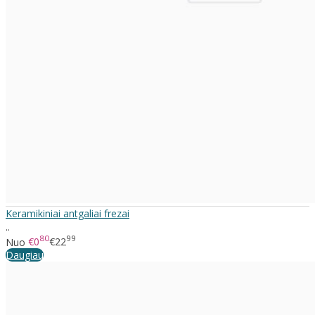
Keramikiniai antgaliai frezai
..
80
99
Nuo
€0
€22
Daugiau