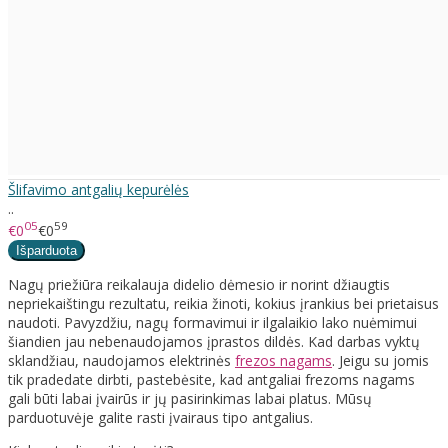
Šlifavimo antgalių kepurėlės
..
05
59
€0
€0
Nagų priežiūra reikalauja didelio dėmesio ir norint džiaugtis
nepriekaištingu rezultatu, reikia žinoti, kokius įrankius bei prietaisus
naudoti. Pavyzdžiu, nagų formavimui ir ilgalaikio lako nuėmimui
šiandien jau nebenaudojamos įprastos dildės. Kad darbas vyktų
sklandžiau, naudojamos elektrinės
frezos nagams
. Jeigu su jomis
tik pradedate dirbti, pastebėsite, kad antgaliai frezoms nagams
gali būti labai įvairūs ir jų pasirinkimas labai platus. Mūsų
parduotuvėje galite rasti įvairaus tipo antgalius.