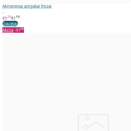
Akmeniniai antgaliai frezai
..
20
98
€0
€1
Daugiau
%
Akcija
-97