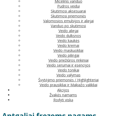
Micelinis vanduo
Pudros veidui
Skutimosi aksesuarai
Skutimosi priemonės
Valomosios emulsijos ir aliejai
Vanduo po skutimosi
Veido aliejai
Veido dulksnos
Veido kaukės
Veido kremai
Veido maskuokliai
Veido pilingai
Veido priežiūros rinkiniai
Veido serumai ir esencijos
Veido tonikai
Veido valymas
Švytėjimo priemonės / Highlighteriai
Veido prausikliai ir Makiažo valikliai
Akcijos
Žvakės namams
Rodyti viską
Antgaliai frezoms nagams