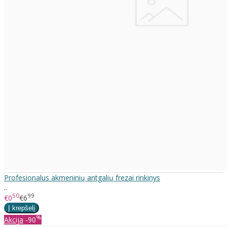
Profesionalus akmeninių antgalių frezai rinkinys
..
50
99
€0
€6
%
Akcija
-90