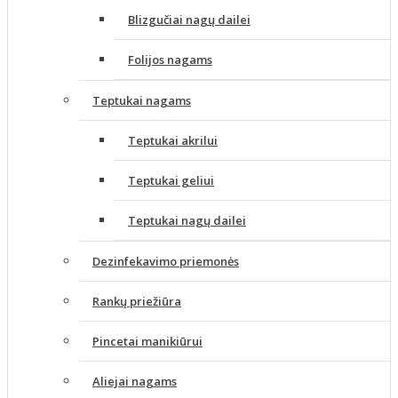
Blizgučiai nagų dailei
Folijos nagams
Teptukai nagams
Teptukai akrilui
Teptukai geliui
Teptukai nagų dailei
Dezinfekavimo priemonės
Rankų priežiūra
Pincetai manikiūrui
Aliejai nagams