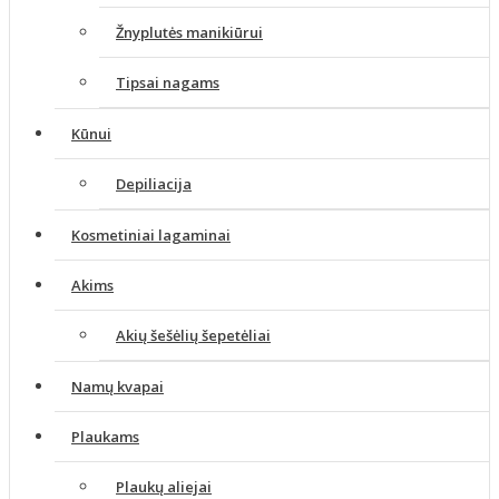
Žnyplutės manikiūrui
Tipsai nagams
Kūnui
Depiliacija
Kosmetiniai lagaminai
Akims
Akių šešėlių šepetėliai
Namų kvapai
Plaukams
Plaukų aliejai