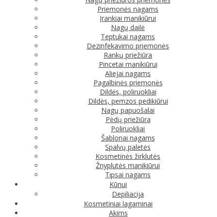
Priemonės nagams
Įrankiai manikiūrui
Nagų dailė
Teptukai nagams
Dezinfekavimo priemonės
Rankų priežiūra
Pincetai manikiūrui
Aliejai nagams
Pagalbinės priemonės
Dildės, poliruokliai
Dildės, pemzos pedikiūrui
Nagų papuošalai
Pėdų priežiūra
Poliruokliai
Šablonai nagams
Spalvų paletės
Kosmetinės žirklutės
Žnyplutės manikiūrui
Tipsai nagams
Kūnui
Depiliacija
Kosmetiniai lagaminai
Akims