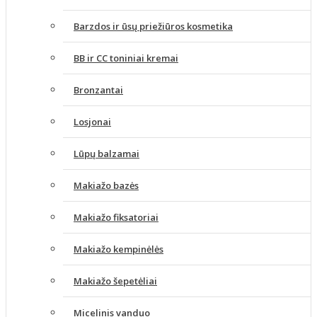
Barzdos ir ūsų priežiūros kosmetika
BB ir CC toniniai kremai
Bronzantai
Losjonai
Lūpų balzamai
Makiažo bazės
Makiažo fiksatoriai
Makiažo kempinėlės
Makiažo šepetėliai
Micelinis vanduo