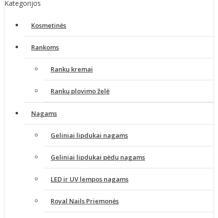
Kategorijos
Kosmetinės
Rankoms
Rankų kremai
Rankų plovimo želė
Nagams
Geliniai lipdukai nagams
Geliniai lipdukai pėdų nagams
LED ir UV lempos nagams
Royal Nails Priemonės