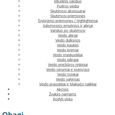
Micelinis vanduo
Pudros veidui
Skutimosi aksesuarai
Skutimosi priemonės
Švytėjimo priemonės / Highlighteriai
Valomosios emulsijos ir aliejai
Vanduo po skutimosi
Veido aliejai
Veido dulksnos
Veido kaukės
Veido kremai
Veido maskuokliai
Veido pilingai
Veido priežiūros rinkiniai
Veido serumai ir esencijos
Veido tonikai
Veido valymas
Veido prausikliai ir Makiažo valikliai
Akcijos
Žvakės namams
Rodyti viską
Obagi