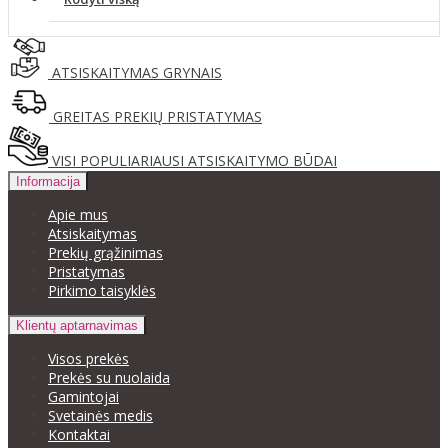
ATSISKAITYMAS GRYNAIS
GREITAS PREKIŲ PRISTATYMAS
VISI POPULIARIAUSI ATSISKAITYMO BŪDAI
Informacija
Apie mus
Atsiskaitymas
Prekių grąžinimas
Pristatymas
Pirkimo taisyklės
Klientų aptarnavimas
Visos prekės
Prekės su nuolaida
Gamintojai
Svetainės medis
Kontaktai