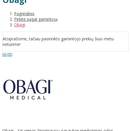
Pagrindinis
Pirkite pagal gamintoją
Obagi
Atsiprašome, tačiau pasirinkto gamintojo prekių šiuo metu
neturime!
Grįžti
Obagi – tai vienas žinomiausių pasaulyje medicininės odos