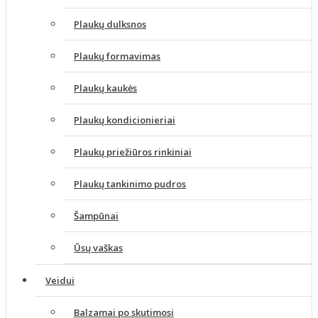
Plaukų dulksnos
Plaukų formavimas
Plaukų kaukės
Plaukų kondicionieriai
Plaukų priežiūros rinkiniai
Plaukų tankinimo pudros
Šampūnai
Ūsų vaškas
Veidui
Balzamai po skutimosi