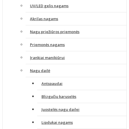
UV/LED gelis nagams
Akrilas nagams
Nagų priežiūros priemonės
Priemonės nagams
Įrankiai manikiūrui
Nagų dailė
Antspaudai
Blizgučių karuselės
Juostelės nagų dailei
Lipdukai nagams