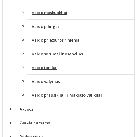
Veido maskuokliai
Veido pilingai
Veido priežiūros rinkiniai
Veido serumai ir esencijos
Veido tonikai
Veido valymas
Veido prausikliai ir Makiažo valikliai
Akcijos
Žvakės namams
Rodyti viską