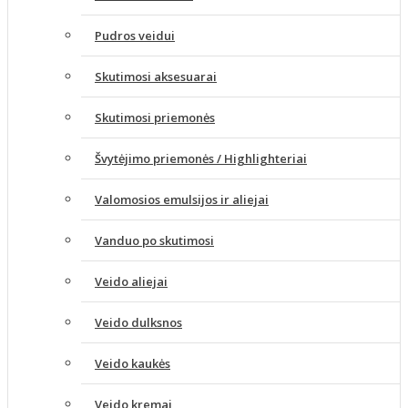
Pudros veidui
Skutimosi aksesuarai
Skutimosi priemonės
Švytėjimo priemonės / Highlighteriai
Valomosios emulsijos ir aliejai
Vanduo po skutimosi
Veido aliejai
Veido dulksnos
Veido kaukės
Veido kremai