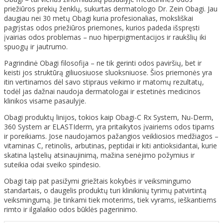
priežiūros prekių ženklų, sukurtas dermatologo Dr. Zein Obagi. Jau
daugiau nei 30 metų Obagi kuria profesionalias, moksliškai
pagrįstas odos priežiūros priemones, kurios padeda išspręsti
įvairias odos problemas – nuo hiperpigmentacijos ir raukšlių iki
spuogų ir jautrumo.
Pagrindinė Obagi filosofija – ne tik gerinti odos paviršių, bet ir
keisti jos struktūrą giliuosiuose sluoksniuose. Šios priemonės yra
itin vertinamos dėl savo stipraus veikimo ir matomų rezultatų,
todėl jas dažnai naudoja dermatologai ir estetinės medicinos
klinikos visame pasaulyje.
Obagi produktų linijos, tokios kaip Obagi-C Rx System, Nu-Derm,
360 System ar ELASTIderm, yra pritaikytos įvairiems odos tipams
ir poreikiams. Jose naudojamos pažangios veikliosios medžiagos –
vitaminas C, retinolis, arbutinas, peptidai ir kiti antioksidantai, kurie
skatina ląstelių atsinaujinimą, mažina senėjimo požymius ir
suteikia odai sveiko spindesio.
Obagi taip pat pasižymi griežtais kokybės ir veiksmingumo
standartais, o daugelis produktų turi klinikinių tyrimų patvirtintą
veiksmingumą. Jie tinkami tiek moterims, tiek vyrams, ieškantiems
rimto ir ilgalaikio odos būklės pagerinimo.