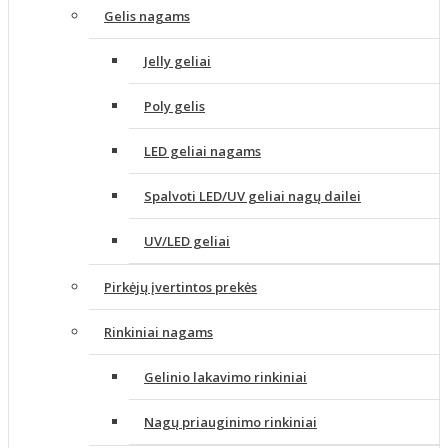
Gelis nagams
Jelly geliai
Poly gelis
LED geliai nagams
Spalvoti LED/UV geliai nagų dailei
UV/LED geliai
Pirkėjų įvertintos prekės
Rinkiniai nagams
Gelinio lakavimo rinkiniai
Nagų priauginimo rinkiniai