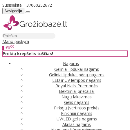
Susisiekite:
+37060252672
Navigacija
Mano paskyra
00
€0
0
Prekių krepšelis tuščias!
Nagams
Geliniai lipdukai nagams
Geliniai lipdukai pėdų nagams
LED ir UV lempos nagams
Royal Nails Priemonės
Elektriniai prietaisai
Nagų lakavimas
Gelis nagams
Pirkėjų įvertintos prekės
Rinkiniai nagams
UV/LED gelis nagams
Akrilas nagams
Nagų priežiūros priemonės