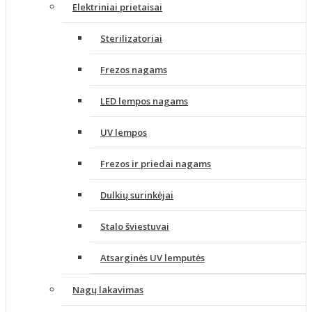
Elektriniai prietaisai
Sterilizatoriai
Frezos nagams
LED lempos nagams
UV lempos
Frezos ir priedai nagams
Dulkių surinkėjai
Stalo šviestuvai
Atsarginės UV lemputės
Nagų lakavimas