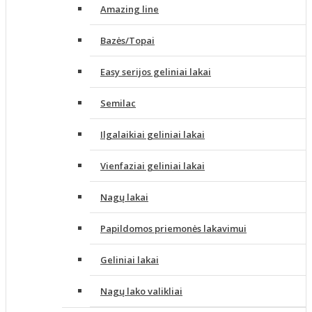
Amazing line
Bazės/Topai
Easy serijos geliniai lakai
Semilac
Ilgalaikiai geliniai lakai
Vienfaziai geliniai lakai
Nagų lakai
Papildomos priemonės lakavimui
Geliniai lakai
Nagų lako valikliai