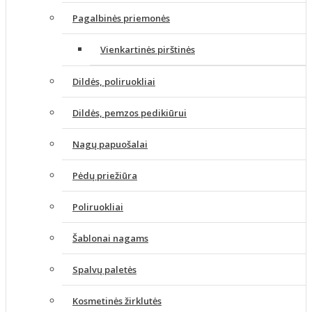
Pagalbinės priemonės
Vienkartinės pirštinės
Dildės, poliruokliai
Dildės, pemzos pedikiūrui
Nagų papuošalai
Pėdų priežiūra
Poliruokliai
Šablonai nagams
Spalvų paletės
Kosmetinės žirklutės