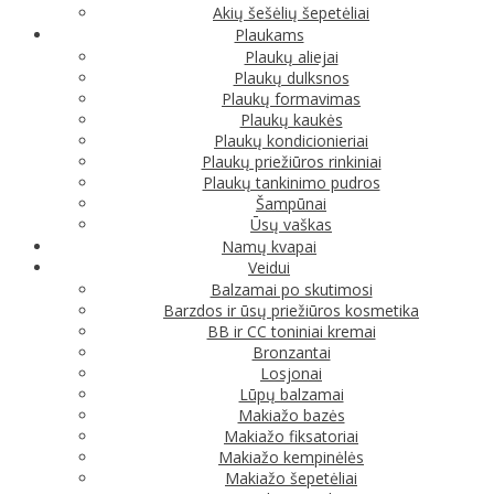
Akių šešėlių šepetėliai
Plaukams
Plaukų aliejai
Plaukų dulksnos
Plaukų formavimas
Plaukų kaukės
Plaukų kondicionieriai
Plaukų priežiūros rinkiniai
Plaukų tankinimo pudros
Šampūnai
Ūsų vaškas
Namų kvapai
Veidui
Balzamai po skutimosi
Barzdos ir ūsų priežiūros kosmetika
BB ir CC toniniai kremai
Bronzantai
Losjonai
Lūpų balzamai
Makiažo bazės
Makiažo fiksatoriai
Makiažo kempinėlės
Makiažo šepetėliai